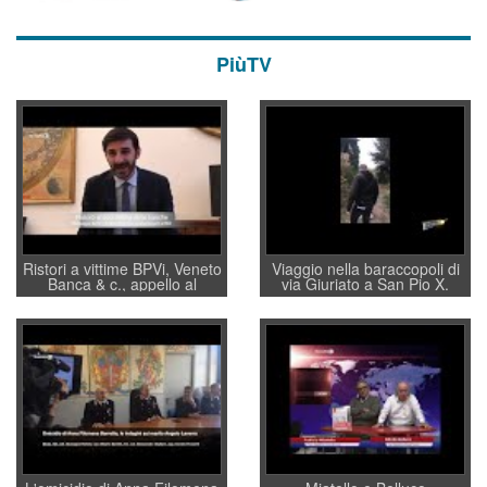
PiùTV
Ristori a vittime BPVi, Veneto
Viaggio nella baraccopoli di
Banca & c., appello al
via Giuriato a San Pio X.
sottosegretario Alessio
Vicenza ai Vicentini: “faremo
Villarosa: per mettere ordine
un regalo di Natale ai
convochi con Di Maio CNCU
residenti”
a supporto della cabina di
regia al Mef