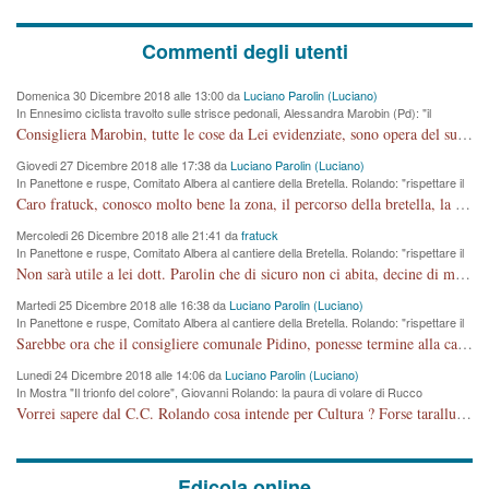
Commenti degli utenti
Domenica 30 Dicembre 2018 alle 13:00 da
Luciano Parolin (Luciano)
In Ennesimo ciclista travolto sulle strisce pedonali, Alessandra Marobin (Pd): "il
Comune si svegli"
Consigliera Marobin, tutte le cose da Lei evidenziate, sono opera del suo ex Assessore e compagno di Partito Antonio Marco Dalla Pozza Assessore alla "progettazione" di piste ciclabili e altre porcherie. A lui manderei il conto da saldare per incidenti e danni alle persone. E' ora che "finiamola." Avete perso rassegnatevi. qui IL SINDACO RUCCO NON C'ENTRA PER NIENTE. CAPITO!!!!!!!! Amen.
Giovedi 27 Dicembre 2018 alle 17:38 da
Luciano Parolin (Luciano)
In Panettone e ruspe, Comitato Albera al cantiere della Bretella. Rolando: "rispettare il
cronoprogramma"
Caro fratuck, conosco molto bene la zona, il percorso della bretella, la situazione dei cittadini, abito in Viale Trento. A partire dal 2003 ho partecipato al Comitato di Maddalene pro bretella, e a riunioni propositive per apportare modifiche al progetto. Numerose mie foto del territorio sono arrivate a Roma, altri miei interventi (non graditi dalla Sx) sono stati pubblicati dal GdV, assieme ad altri come Ciro Asproso, ora favorevole alla bretella. Ho partecipato alla raccolta firme per la chiusura della strada x 5 giorni eseguita dal Sindaco Hullwech per sforamento 180 Micro/g. Pertanto come impegno per la tematica sono apposto con la coscienza. Ora il Progetto è partito, fine! Voglio dire che la nuova Giunta "comunale" non c'entra più. L'opera sarà "malauguratamente" eseguita, ma non con il mio placet. Il Consigliere Comunale dovrebbe capire che la campagna elettorale è finita, con buona pace di tutti. Quello che invece dovrebbe interessare è la proprietà della strada, dall'uscita autostradale Ovest, sino alla Rotatoria dell'Albara, vi sono tre possessori: Autostrade SpA; La Provincia, il Comune. Come la mettiamo per il futuro ? I costi, da 50 sono saliti a 100 milioni di € come dire 20 milioni a KM (!) da non credere. Comunque si farà. Ma nessuno canti Vittoria, anzi meglio non farne un ulteriore fatto "partitico" per questioni elettorali o di seggio. Se mi manda la sua mail, sono disponibile ad inviare i documenti e le foto sopra descritte. Con ossequi, Luciano Parolin
Mercoledi 26 Dicembre 2018 alle 21:41 da
fratuck
In Panettone e ruspe, Comitato Albera al cantiere della Bretella. Rolando: "rispettare il
cronoprogramma"
Non sarà utile a lei dott. Parolin che di sicuro non ci abita, decine di migliaia di TIR, automobili e padroncini che passano quotidianamente per una strada appena rotabile, non è più possibile stendere i panni, attraversare la strada senza rischiare la morte, le case stanno crepando, i tempi sono cambiati e la bretella non passerà assolutamente per maddalene (ma cosa sta a dire?!), dia invece responsabilità a chi ha costruito tagliando la strada che doveva invece terminare a isola vicentina e non al moracchino lasciando Motta di Costabissara ancora in panne di traffico. I tempi sono cambiati dottore e se l'anagrafe della vita stagna nell'essere umano impressioni conservatrici, la società non le considera perchè va avanti, si industrializza e ha bisogno di infrastrutture e di sviluppo. Ultima considerazione, se è geloso di Rolando perchè vede in lui solo campagne politiche mentre si difendono i SOLI diritti dei cittadini, la preghiamo faccia considerazioni più appropriate. Saluti e complimenti per i suoi scritti.
Martedi 25 Dicembre 2018 alle 16:38 da
Luciano Parolin (Luciano)
In Panettone e ruspe, Comitato Albera al cantiere della Bretella. Rolando: "rispettare il
cronoprogramma"
Sarebbe ora che il consigliere comunale Pidino, ponesse termine alla campagna elettorale nel territorio del suo seggio Villaggio del Sole. La tiraca è iniziata, distruggerà 6 km di prateria ovest della città, ricca di fonti e sorgenti d'acqua. I cittadini di Maddalene non avranno più Pace la notte. Molta colpa per la costruzione di questa Strada è proprio del signor Rolando,dei suoi gazebo mobili e che vuol far passare questa opera VANDALICA come progetto "utile" a chi ? Non è cosa seria sig. Rolando!
Lunedi 24 Dicembre 2018 alle 14:06 da
Luciano Parolin (Luciano)
In Mostra "Il trionfo del colore", Giovanni Rolando: la paura di volare di Rucco
Vorrei sapere dal C.C. Rolando cosa intende per Cultura ? Forse tarallucci, vino e sagre, o spaghetti tricolori del PD ? Il continuo (s)parlare della mostra a Palazzo Chiericati caro consigliere DANNEGGIA FORTEMENTE l'immagine della città TUTTA e fa deviare i consensi che in RUSSIA (badi bene ex U.R.S.S.) sono ECCELLENTI. A livello artistico l'evento è di alta Valenza culturale, COMPITO di Tutta la Cittadinanza fare il possibile per propagandare l'iniziativa senza farne UN CASO PARTITICO come fa Lei da sempre. Meno Gazebo + Partecipazione! E così sia. Amen.
Edicola online