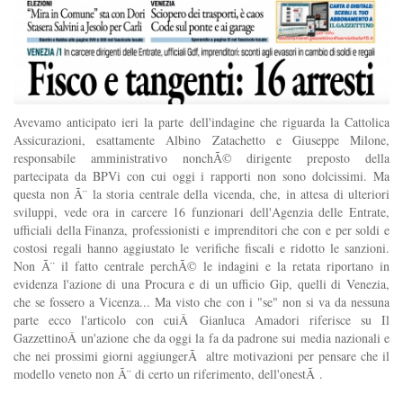
Avevamo anticipato ieri la parte dell'indagine che riguarda la Cattolica
Assicurazioni, esattamente Albino Zatachetto e Giuseppe Milone,
responsabile amministrativo nonchÃ© dirigente preposto della
partecipata da BPVi con cui oggi i rapporti non sono dolcissimi. Ma
questa non Ã¨ la storia centrale della vicenda, che, in attesa di ulteriori
sviluppi, vede ora in carcere 16 funzionari dell'Agenzia delle Entrate,
ufficiali della Finanza, professionisti e imprenditori che con e per soldi e
costosi regali hanno aggiustato le verifiche fiscali e ridotto le sanzioni.
Non Ã¨ il fatto centrale perchÃ© le indagini e la retata riportano in
evidenza l'azione di una Procura e di un ufficio Gip, quelli di Venezia,
che se fossero a Vicenza... Ma visto che con i "se" non si va da nessuna
parte ecco l'articolo con cuiÂ Gianluca Amadori riferisce su Il
GazzettinoÂ un'azione che da oggi la fa da padrone sui media nazionali e
che nei prossimi giorni aggiungerÃ altre motivazioni per pensare che il
modello veneto non Ã¨ di certo un riferimento, dell'onestÃ .