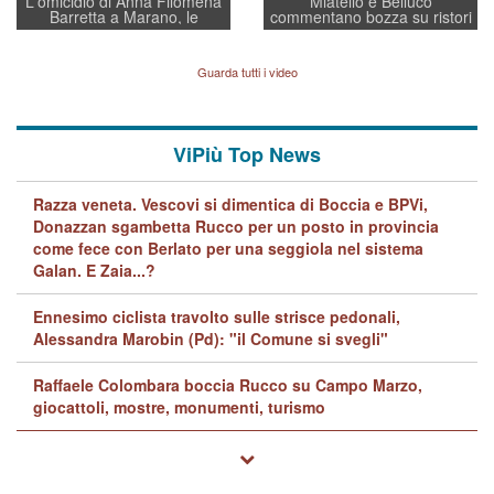
L'omicidio di Anna Filomena
Miatello e Belluco
Barretta a Marano, le
commentano bozza su ristori
indagini dei carabinieri di
BPVi e Veneto Banca
Vicenza sul marito Angelo
Lavarra: più avvincenti di
Guarda tutti i video
quelle di... Barbara D'Urso
ViPiù Top News
Razza veneta. Vescovi si dimentica di Boccia e BPVi,
Donazzan sgambetta Rucco per un posto in provincia
come fece con Berlato per una seggiola nel sistema
Galan. E Zaia...?
Ennesimo ciclista travolto sulle strisce pedonali,
Alessandra Marobin (Pd): "il Comune si svegli"
Raffaele Colombara boccia Rucco su Campo Marzo,
giocattoli, mostre, monumenti, turismo