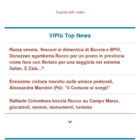
indagini dei carabinieri di
BPVi e Veneto Banca
Vicenza sul marito Angelo
Lavarra: più avvincenti di
Guarda tutti i video
quelle di... Barbara D'Urso
ViPiù Top News
Razza veneta. Vescovi si dimentica di Boccia e BPVi,
Donazzan sgambetta Rucco per un posto in provincia
come fece con Berlato per una seggiola nel sistema
Galan. E Zaia...?
Ennesimo ciclista travolto sulle strisce pedonali,
Alessandra Marobin (Pd): "il Comune si svegli"
Raffaele Colombara boccia Rucco su Campo Marzo,
giocattoli, mostre, monumenti, turismo