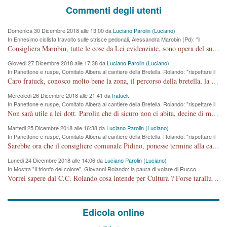
Commenti degli utenti
Domenica 30 Dicembre 2018 alle 13:00 da
Luciano Parolin (Luciano)
In Ennesimo ciclista travolto sulle strisce pedonali, Alessandra Marobin (Pd): "il
Comune si svegli"
Consigliera Marobin, tutte le cose da Lei evidenziate, sono opera del suo ex Assessore e compagno di Partito Antonio Marco Dalla Pozza Assessore alla "progettazione" di piste ciclabili e altre porcherie. A lui manderei il conto da saldare per incidenti e danni alle persone. E' ora che "finiamola." Avete perso rassegnatevi. qui IL SINDACO RUCCO NON C'ENTRA PER NIENTE. CAPITO!!!!!!!! Amen.
Giovedi 27 Dicembre 2018 alle 17:38 da
Luciano Parolin (Luciano)
In Panettone e ruspe, Comitato Albera al cantiere della Bretella. Rolando: "rispettare il
cronoprogramma"
Caro fratuck, conosco molto bene la zona, il percorso della bretella, la situazione dei cittadini, abito in Viale Trento. A partire dal 2003 ho partecipato al Comitato di Maddalene pro bretella, e a riunioni propositive per apportare modifiche al progetto. Numerose mie foto del territorio sono arrivate a Roma, altri miei interventi (non graditi dalla Sx) sono stati pubblicati dal GdV, assieme ad altri come Ciro Asproso, ora favorevole alla bretella. Ho partecipato alla raccolta firme per la chiusura della strada x 5 giorni eseguita dal Sindaco Hullwech per sforamento 180 Micro/g. Pertanto come impegno per la tematica sono apposto con la coscienza. Ora il Progetto è partito, fine! Voglio dire che la nuova Giunta "comunale" non c'entra più. L'opera sarà "malauguratamente" eseguita, ma non con il mio placet. Il Consigliere Comunale dovrebbe capire che la campagna elettorale è finita, con buona pace di tutti. Quello che invece dovrebbe interessare è la proprietà della strada, dall'uscita autostradale Ovest, sino alla Rotatoria dell'Albara, vi sono tre possessori: Autostrade SpA; La Provincia, il Comune. Come la mettiamo per il futuro ? I costi, da 50 sono saliti a 100 milioni di € come dire 20 milioni a KM (!) da non credere. Comunque si farà. Ma nessuno canti Vittoria, anzi meglio non farne un ulteriore fatto "partitico" per questioni elettorali o di seggio. Se mi manda la sua mail, sono disponibile ad inviare i documenti e le foto sopra descritte. Con ossequi, Luciano Parolin
Mercoledi 26 Dicembre 2018 alle 21:41 da
fratuck
In Panettone e ruspe, Comitato Albera al cantiere della Bretella. Rolando: "rispettare il
cronoprogramma"
Non sarà utile a lei dott. Parolin che di sicuro non ci abita, decine di migliaia di TIR, automobili e padroncini che passano quotidianamente per una strada appena rotabile, non è più possibile stendere i panni, attraversare la strada senza rischiare la morte, le case stanno crepando, i tempi sono cambiati e la bretella non passerà assolutamente per maddalene (ma cosa sta a dire?!), dia invece responsabilità a chi ha costruito tagliando la strada che doveva invece terminare a isola vicentina e non al moracchino lasciando Motta di Costabissara ancora in panne di traffico. I tempi sono cambiati dottore e se l'anagrafe della vita stagna nell'essere umano impressioni conservatrici, la società non le considera perchè va avanti, si industrializza e ha bisogno di infrastrutture e di sviluppo. Ultima considerazione, se è geloso di Rolando perchè vede in lui solo campagne politiche mentre si difendono i SOLI diritti dei cittadini, la preghiamo faccia considerazioni più appropriate. Saluti e complimenti per i suoi scritti.
Martedi 25 Dicembre 2018 alle 16:38 da
Luciano Parolin (Luciano)
In Panettone e ruspe, Comitato Albera al cantiere della Bretella. Rolando: "rispettare il
cronoprogramma"
Sarebbe ora che il consigliere comunale Pidino, ponesse termine alla campagna elettorale nel territorio del suo seggio Villaggio del Sole. La tiraca è iniziata, distruggerà 6 km di prateria ovest della città, ricca di fonti e sorgenti d'acqua. I cittadini di Maddalene non avranno più Pace la notte. Molta colpa per la costruzione di questa Strada è proprio del signor Rolando,dei suoi gazebo mobili e che vuol far passare questa opera VANDALICA come progetto "utile" a chi ? Non è cosa seria sig. Rolando!
Lunedi 24 Dicembre 2018 alle 14:06 da
Luciano Parolin (Luciano)
In Mostra "Il trionfo del colore", Giovanni Rolando: la paura di volare di Rucco
Vorrei sapere dal C.C. Rolando cosa intende per Cultura ? Forse tarallucci, vino e sagre, o spaghetti tricolori del PD ? Il continuo (s)parlare della mostra a Palazzo Chiericati caro consigliere DANNEGGIA FORTEMENTE l'immagine della città TUTTA e fa deviare i consensi che in RUSSIA (badi bene ex U.R.S.S.) sono ECCELLENTI. A livello artistico l'evento è di alta Valenza culturale, COMPITO di Tutta la Cittadinanza fare il possibile per propagandare l'iniziativa senza farne UN CASO PARTITICO come fa Lei da sempre. Meno Gazebo + Partecipazione! E così sia. Amen.
Edicola online