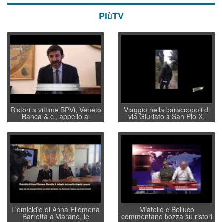
PiùTV
Ristori a vittime BPVi, Veneto
Viaggio nella baraccopoli di
Banca & c., appello al
via Giuriato a San Pio X.
sottosegretario Alessio
Vicenza ai Vicentini: “faremo
Villarosa: per mettere ordine
un regalo di Natale ai
convochi con Di Maio CNCU
residenti”
a supporto della cabina di
regia al Mef
L'omicidio di Anna Filomena
Miatello e Belluco
Barretta a Marano, le
commentano bozza su ristori