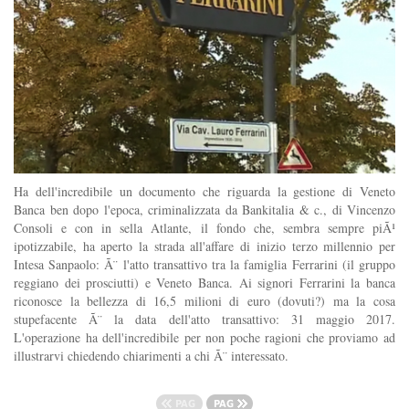
Ha dell'incredibile un documento che riguarda la gestione di Veneto
Banca ben dopo l'epoca, criminalizzata da Bankitalia & c., di Vincenzo
Consoli e con in sella Atlante, il fondo che, sembra sempre piÃ¹
ipotizzabile, ha aperto la strada all'affare di inizio terzo millennio per
Intesa Sanpaolo: Ã¨ l'atto transattivo tra la famiglia Ferrarini (il gruppo
reggiano dei prosciutti) e Veneto Banca. Ai signori Ferrarini la banca
riconosce la bellezza di 16,5 milioni di euro (dovuti?) ma la cosa
stupefacente Ã¨ la data dell'atto transattivo: 31 maggio 2017.
L'operazione ha dell'incredibile per non poche ragioni che proviamo ad
illustrarvi chiedendo chiarimenti a chi Ã¨ interessato.