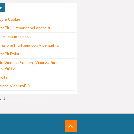
ne
cy e Cookie
zaPiù, il reporter sei anche tu
ibuzione in edicola
mazione Più libera con VicenzaPiù
zaPiùPoint
te VicenzaPiu.com, VicenzaPiù e
nzaPiùTV
icità
zione VicenzaPiù
⁁