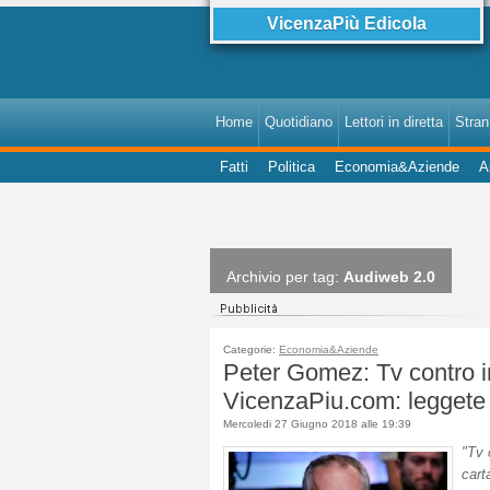
VicenzaPiù Edicola
Home
Quotidiano
Lettori in diretta
StranI
Fatti
Politica
Economia&Aziende
A
Archivio per tag:
Audiweb 2.0
Categorie:
Economia&Aziende
Peter Gomez: Tv contro int
VicenzaPiu.com: leggete 
Mercoledi 27 Giugno 2018 alle 19:39
"Tv 
cart