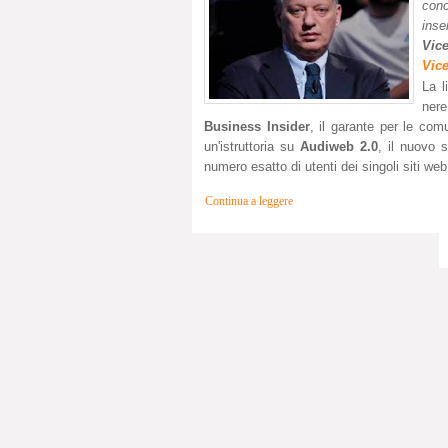
conc
inse
Vic
Vic
La l
nere
Business Insider
, il garante per le com
un'istruttoria su
Audiweb 2.0
, il nuovo 
numero esatto di utenti dei singoli siti web
Continua a leggere