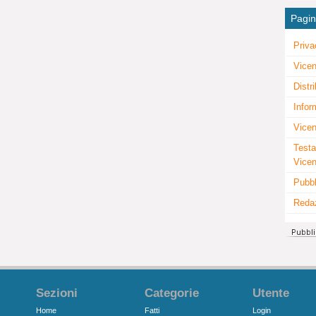
Pagi
Priva
Vicen
Distr
Infor
Vicen
Testa
Vice
Pubbl
Reda
Sezioni
Categorie
Utente
Home
Fatti
Login