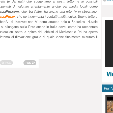
etti (e dei dati) che suggeriamo ai nostri lettori e ai possibili
monu
rzionisti di valutare attentamente anche per media locali come
enzaPiu.com
, che, tra l'altro, ha anche una rete Tv in streaming,
enzaPiu.tv
, che ne incrementa i contatti multimediali. Buona lettura
ibertÃ di
internet
non Ã¨ sotto attacco solo a Bruxelles. Nuvole
 si allungano sulla Rete anche in Italia dove, come ha raccontato
unicazioni sotto la spinta dei lobbisti di Mediaset e Rai ha aperto
sistema di rilevazione grazie al quale viene finalmente misurato il
.
PiùT