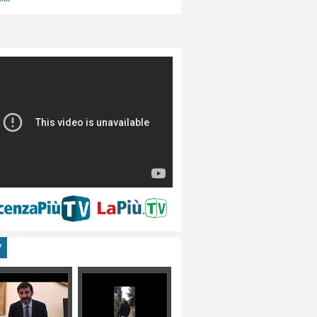
menti, turismo
V