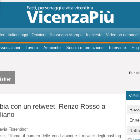
VicenzaPiù - Notizie, Inchieste, Analisi su Vicenza e provincia
eri, italiani oggi
Opinioni
Rassegna stampa
Inchieste
Video on demand
ssociazioni
Lavoro
Ambiente
Scuola e formazione
Interviste
Engl
isher
ViPiù
ambia con un retweet. Renzo Rosso a
Razza
liano
Bocc
Ennes
per u
pedon
lavia Fiorentino*
Berla
Raff
Comun
e, #Roma: il numero delle condivisioni e il retweet degli hashtag
E Zai
Campo
Espa