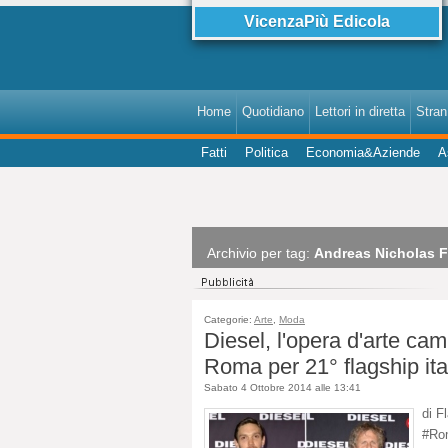
VicenzaPiù Edicola
Home
Quotidiano
Lettori in diretta
StranI
Fatti
Politica
Economia&Aziende
A
Archivio per tag:
Andreas Nicholas F
Categorie:
Arte
,
Moda
Diesel, l'opera d'arte c
Roma per 21° flagship ita
Sabato 4 Ottobre 2014 alle 13:41
di F
#Rom