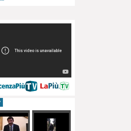
menti, turismo
V