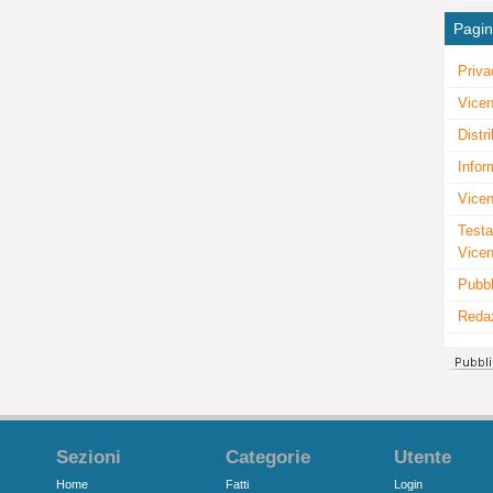
Pagi
Priva
Vicen
Distr
Infor
Vicen
Testa
Vice
Pubbl
Reda
Sezioni
Categorie
Utente
Home
Fatti
Login