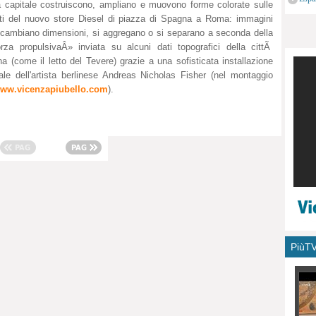
a capitale costruiscono, ampliano e muovono forme colorate sulle
monu
ti del nuovo store Diesel di piazza di Spagna a Roma: immagini
cambiano dimensioni, si aggregano o si separano a seconda della
rza propulsivaÂ» inviata su alcuni dati topografici della cittÃ
na (come il letto del Tevere) grazie a una sofisticata installazione
tale dell'artista berlinese Andreas Nicholas Fisher (nel montaggio
ww.vicenzapiubello.com
).
PiùT