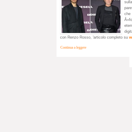
sull
pare
che 
Â«fo
eter
digi
con Renzo Rosso, 'articolo completo su
w
Continua a leggere