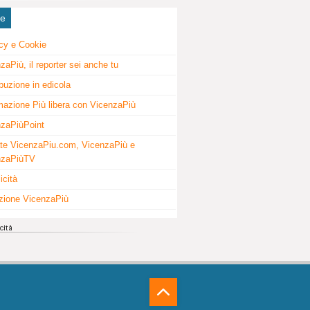
ne
cy e Cookie
zaPiù, il reporter sei anche tu
ibuzione in edicola
mazione Più libera con VicenzaPiù
zaPiùPoint
te VicenzaPiu.com, VicenzaPiù e
nzaPiùTV
icità
zione VicenzaPiù
⁁