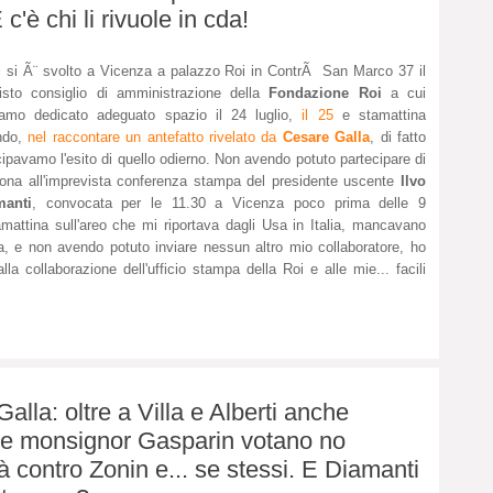
 c'è chi li rivuole in cda!
 si Ã¨ svolto a Vicenza a palazzo Roi in ContrÃ San Marco 37 il
isto consiglio di amministrazione della
Fondazione Roi
a cui
iamo dedicato adeguato spazio il 24 luglio,
il 25
e stamattina
ndo,
nel raccontare un antefatto rivelato da
Cesare Galla
, di fatto
cipavamo l'esito di quello odierno. Non avendo potuto partecipare di
ona all'imprevista conferenza stampa del presidente uscente
Ilvo
manti
, convocata per le 11.30 a Vicenza poco prima delle 9
amattina sull'areo che mi riportava dagli Usa in Italia, mancavano
a, e non avendo potuto inviare nessun altro mio collaboratore, ho
lla collaborazione dell'ufficio stampa della Roi e alle mie... facili
lla: oltre a Villa e Alberti anche
 e monsignor Gasparin votano no
tà contro Zonin e... se stessi. E Diamanti