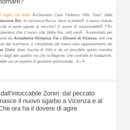
 tornare?
4 luglio col titolo
Â«
Giovanni Carlo Federico Villa "fuori" dalla
dazione Roi
, lo comunica Rucco: dove la porterÃ il nuovo statuto
cda in parte uguale al vecchio? E azioni di responsabilitÃ ?"
Â»
cipavamo che il nuovo cda (della Roi, ndr) verrÃ Â«
nominato per
quinti da
Accademia Olimpica
,
Fai
e
Diocesi di Vicenza
, enti mai
cati dal marchese, e completato dal nuovo vero rappresentante dei
ei Civici
dopo l'uscita di Villa e da un possibile quinto membro
to dagli altri quattro ma che la Regione, che controlla le fondazioni,
ebbe sia un esperto di gestione patrimoniale...
Â».Â
all'intoccabile Zonin: dal peccato
i nasce il nuovo sgarbo a Vicenza e al
he ora ha il dovere di agire