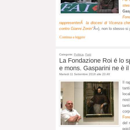
stes
Gas
Fon
rappresenterÃ la diocesi di Vicenza che 
contro Gianni Zonin"
Â»), non lo stesso si 
Continua a leggere
Categorie:
Politica
,
Fatti
La Fondazione Roi é lo sp
e mons. Gasparini ne è il
Martedi 11 Settembre 2018 alle 20:46
Il r
tant
loca
nos
tan
cor
Fond
del 
poic