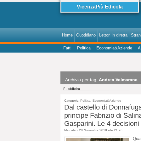
VicenzaPiù Edicola
Home
Quotidiano
Lettori in diretta
StranI
Fatti
Politica
Economia&Aziende
A
Archivio per tag:
Andrea Valmarana
Categorie:
Politica
,
Economia&Aziende
Dal castello di Donnafuga
principe Fabrizio di Sali
Gasparini. Le 4 decisioni
Mercoledi 28 Novembre 2018 alle 21:26
Quan