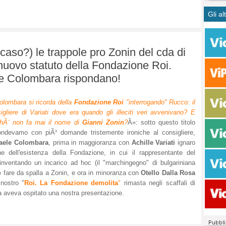
CASO
bisog
campa
Gli al
Meno 
Ultim
pace 
Amen
Rolan
inter
polit
dall'
dei c
Rotat
aso?) le trappole pro Zonin del cda di
consi
Autos
 nuovo statuto della Fondazione Roi.
compl
Come 
 e Colombara rispondano!
50 so
20 mi
olombara si ricorda della
Fondazione Roi
"interrogando" Rucco: il
Comu
igliere di Variati dove era quando gli illeciti veri avvenivano? E
Vitto
chÃ¨ non fa mai il nome di
Gianni Zonin
?
Â»: sotto questo titolo
fatto 
ondevamo con piÃ¹ domande tristemente ironiche al consigliere,
seggi
faele Colombara
, prima in maggioranza con
Achille Variati
ignaro
dispo
e dell'esistenza della Fondazione, in cui il rappresentante del
sopra
inventando un incarico ad hoc (il "marchingegno" di bulgariniana
Paro
 fare da spalla a Zonin, e ora in minoranza con
Otello Dalla Rosa
 nostro "
Roi. La Fondazione demolita
"
rimasta negli scaffali di
tra aveva ospitato una nostra presentazione.