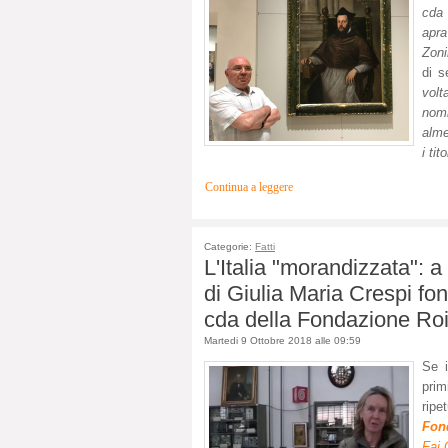
cda 
apra
Zoni
di s
volt
nomi
alme
i ti
Continua a leggere
Categorie:
Fatti
L'Italia "morandizzata": 
di Giulia Maria Crespi fo
cda della Fondazione Ro
Martedi 9 Ottobre 2018 alle 09:59
Se 
prim
rip
Fon
Fai 