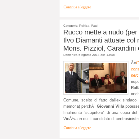
Continua a leggere
Categorie:
Politica
,
Fatti
Rucco mette a nudo (per c
Ilvo Diamanti attuate col
Mons. Pizziol, Carandini
Domenica 5 Agosto 2018 alle 13:48
Â«
C
cons
per
risp
Raf
anch
Comune, scelto di fatto dall'ex sindaco 
memoria) perchÃ¨
Giovanni Villa
potesse
finalmente "scopritore" di una copia del
VinÃ²va in cui il candidato di centrosinis
Continua a leggere