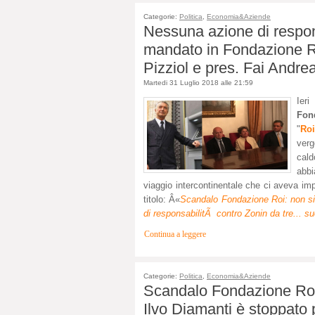
Categorie:
Politica
,
Economia&Aziende
Nessuna azione di respons
mandato in Fondazione Ro
Pizziol e pres. Fai Andre
Martedi 31 Luglio 2018 alle 21:59
Ier
Fon
"
Ro
verg
cald
abbi
viaggio intercontinentale che ci aveva im
titolo: Â«
Scandalo Fondazione Roi: non si
di responsabilitÃ contro Zonin da tre... suo
Continua a leggere
Categorie:
Politica
,
Economia&Aziende
Scandalo Fondazione Roi
Ilvo Diamanti è stoppato 