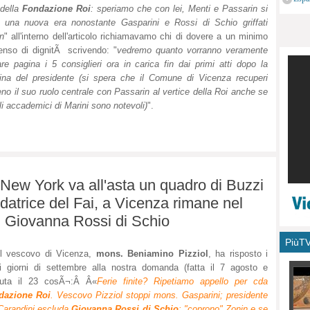
della
Fondazione Roi
: speriamo che con lei, Menti e Passarin si
monu
 una nuova era nonostante Gasparini e Rossi di Schio griffati
n
" all'interno dell'articolo richiamavamo chi di dovere a un minimo
enso di dignitÃ scrivendo: "
vedremo quanto vorranno veramente
are pagina i 5 consiglieri ora in carica fin dai primi atti dopo la
na del presidente (si spera che il Comune di Vicenza recuperi
no il suo ruolo centrale con Passarin al vertice della Roi anche se
toli accademici di Marini sono notevoli)
".
a New York va all'asta un quadro di Buzzi
ndatrice del Fai, a Vicenza rimane nel
i Giovanna Rossi di Schio
PiùT
il vescovo di Vicenza,
mons. Beniamino Pizziol
, ha risposto i
i giorni di settembre alla nostra domanda (fatta il 7 agosto e
etuta il 23 cosÃ¬:Â Â«
Ferie finite? Ripetiamo appello per cda
dazione Roi
. Vescovo Pizziol stoppi mons. Gasparini; presidente
Carandini escluda
Giovanna Rossi di Schio
: "coprono" Zonin e se