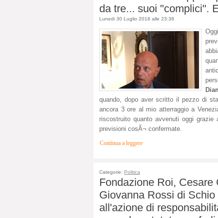
da tre... suoi "complici". E
Lunedi 30 Luglio 2018 alle 23:38
Oggi
prev
abb
qua
anti
pers
Dia
quando, dopo aver scritto il pezzo di st
ancora 3 ore al mio atterraggio a Venezi
riscostruito quanto avvenuti oggi grazie a
previsioni cosÃ¬ confermate.
Continua a leggere
Categorie:
Politica
Fondazione Roi, Cesare Ga
Giovanna Rossi di Schio
all'azione di responsabili