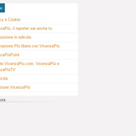
ne
cy e Cookie
zaPiù, il reporter sei anche tu
ibuzione in edicola
mazione Più libera con VicenzaPiù
zaPiùPoint
te VicenzaPiu.com, VicenzaPiù e
nzaPiùTV
icità
zione VicenzaPiù