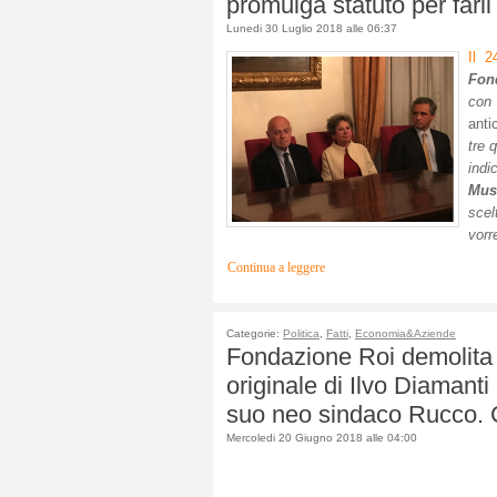
promulga statuto per farli
Lunedi 30 Luglio 2018 alle 06:37
Il 2
Fon
con 
anti
tre 
indi
Mus
scel
vorr
Continua a leggere
Categorie:
Politica
,
Fatti
,
Economia&Aziende
Fondazione Roi demolita d
originale di Ilvo Diamant
suo neo sindaco Rucco. C
Mercoledi 20 Giugno 2018 alle 04:00