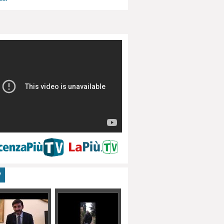
menti, turismo
V