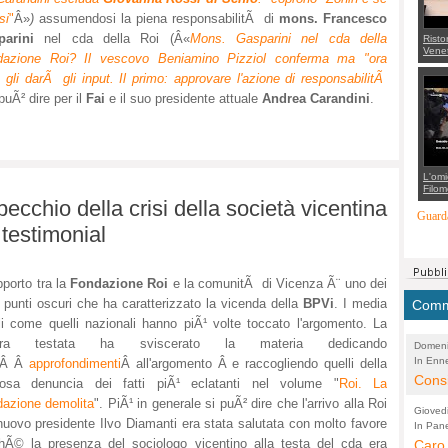
si
"
Â»
)
assumendosi la piena responsabilitÃ di
mons. Francesco
parini
nel cda della Roi (Â«
Mons. Gasparini nel cda della
Risto
Venet
dazione Roi? Il vescovo Beniamino Pizziol conferma ma "ora
appel
Aless
gli darÃ gli input. Il primo: approvare l'azione di responsabilitÃ
mette
puÃ² dire per il
Fai
e il suo presidente attuale
Andrea Carandini
.
con 
suppo
regia
L'omi
Filom
Maran
ecchio della crisi della società vicentina
carab
Guarda
marit
 testimonial
più a
di...
apporto tra la
Fondazione Roi
e la comunitÃ di Vicenza Ã¨ uno dei
i punti oscuri che ha caratterizzato la vicenda della
BPVi
. I media
Comme
li come quelli nazionali hanno piÃ¹ volte toccato l'argomento. La
tra testata ha sviscerato la materia dedicando
Domeni
In Enne
(Lucian
tiÂ Â
approfondimenti
Â all'argomento Â e raccogliendo quelli della
Alessan
Consi
posa denuncia dei fatti piÃ¹ eclatanti nel volume "
Roi. La
evide
azione demolita
". PiÃ¹ in generale si puÃ² dire che l'arrivo alla Roi
Gioved
nuovo presidente Ilvo Diamanti era stata salutata con molto favore
Asses
In Pane
(Lucian
hÃ© la presenza del sociologo vicentino alla testa del cda era
Bretell
Caro 
Marco