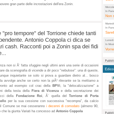
vere gran parte delle incrostazioni dell'era Zonin.
perco
"prog
Mercol
cittad
porch
In Pane
Bretell
Non s
2003 
per i
sicur
Madda
che "
Marted
autom
propo
qui 
In Pane
(Lucian
 "pro tempore" del Torrione chiede tanti
Bretell
Sareb
quot
proge
PER 
Pidin
rotab
sono 
ipendente. Antonio Coppola ci dica se
Lunedi
elett
panni
(non 
In Most
(Lucian
ari cash. Racconti poi a Zonin spa dei fidi
di vola
Vorre
Villa
la mo
dal G
...
inten
distr
sono 
Aspro
e sag
città,
asso
parte
nza non si Ã¨ fatta sfuggire negli ultimi anni una serie di occasioni
conti
citta
a dir
chius
Edico
fare da scenografia di vicende a dir poco "nebulose": una di queste,
Chier
Pace 
costr
Sind
nque inquietante se solo si prova a guardare dietro al... bosco
FORT
costr
invec
Micro
la avvolge anche se certo non la piÃ¹ rilevante se la mettiamo a
TUTTA
signo
morac
temat
fronto ad esempio col crac della
BPVi
, la "delocalizzazione" a
RUSS
vuol
ancor
Ora i
ni della testa della
Fiera di Vicenza
e della secretazione dei
ECCEL
come 
cambi
la nu
acci della
Fondazione Roi
, Ã¨ quella del
Torrione di Porta
alta 
seria
stagn
L'ope
ello
per la sua cessione con successiva "recompra", da calcio
Citta
conse
ma no
r il Comune se mai cesseranno
i decenni di comodato
(almeno 90,
propa
perch
Comu
ito che la giunta Variati ha concesso ad
Antonio Coppola