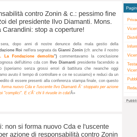
Pagi
abilità contro Zonin & c.: pessimo fine
Priva
i del presidente Ilvo Diamanti. Mons.
a Carandini: stop a coperture!
Vicen
Distr
i sera, dopo anni di nostre denunce della mala gestio della
Infor
dazione Roi
nell'era segnata da
Gianni Zonin
(cfr. anche il nostro
Vicen
i. La Fondazione demolita
")
commentavamo la conclusione
ognosa dell'ultimo cda con
Ilvo Diamanti
presidente facendolo a
Testa
o (speriamo senza grossi errori di battitura che neanche oggi
Vice
amo avuto il tempo di controllare e ce ne scusiamo) e reduci da un
Pubbl
pedito di essere presenti alla conferenza stampa finale, con questo
 forma nuovo Cda e l'uscente Ilvo Diamanti Ã¨ stoppato per azione
Reda
i "complici". E c'Ã¨ chi li rivuole in cda!
Â»
: non si forma nuovo Cda e l'uscente
per azione di responsabilità contro Zonin