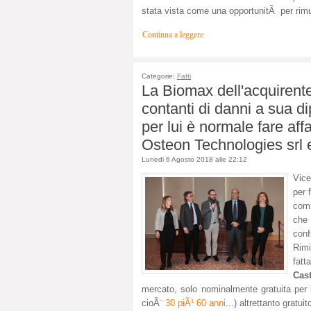
stata vista come una opportunitÃ per rimuo
Continua a leggere
Categorie:
Fatti
La Biomax dell'acquirente
contanti di danni a sua d
per lui è normale fare aff
Osteon Technologies srl e
Lunedi 6 Agosto 2018 alle 22:12
Vice
per 
comu
che 
con
Rimi
fatt
Cast
mercato, solo nominalmente gratuita pe
cioÃ¨
30 piÃ¹ 60 anni
...) altrettanto gratu