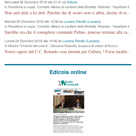
Mercoledi 26 Dicembre 2018 alle 21:41 da
fratuck
In Panettone e ruspe, Comitato Albera al cantiere della Bretella. Rolando: "rispettare il
cronoprogramma"
Non sarà utile a lei dott. Parolin che di sicuro non ci abita, decine di migliaia di TIR, automobili e padroncini che passano quotidianamente per una strada appena rotabile, non è più possibile stendere i panni, attraversare la strada senza rischiare la morte, le case stanno crepando, i tempi sono cambiati e la bretella non passerà assolutamente per maddalene (ma cosa sta a dire?!), dia invece responsabilità a chi ha costruito tagliando la strada che doveva invece terminare a isola vicentina e non al moracchino lasciando Motta di Costabissara ancora in panne di traffico. I tempi sono cambiati dottore e se l'anagrafe della vita stagna nell'essere umano impressioni conservatrici, la società non le considera perchè va avanti, si industrializza e ha bisogno di infrastrutture e di sviluppo. Ultima considerazione, se è geloso di Rolando perchè vede in lui solo campagne politiche mentre si difendono i SOLI diritti dei cittadini, la preghiamo faccia considerazioni più appropriate. Saluti e complimenti per i suoi scritti.
Martedi 25 Dicembre 2018 alle 16:38 da
Luciano Parolin (Luciano)
In Panettone e ruspe, Comitato Albera al cantiere della Bretella. Rolando: "rispettare il
cronoprogramma"
Sarebbe ora che il consigliere comunale Pidino, ponesse termine alla campagna elettorale nel territorio del suo seggio Villaggio del Sole. La tiraca è iniziata, distruggerà 6 km di prateria ovest della città, ricca di fonti e sorgenti d'acqua. I cittadini di Maddalene non avranno più Pace la notte. Molta colpa per la costruzione di questa Strada è proprio del signor Rolando,dei suoi gazebo mobili e che vuol far passare questa opera VANDALICA come progetto "utile" a chi ? Non è cosa seria sig. Rolando!
Lunedi 24 Dicembre 2018 alle 14:06 da
Luciano Parolin (Luciano)
In Mostra "Il trionfo del colore", Giovanni Rolando: la paura di volare di Rucco
Vorrei sapere dal C.C. Rolando cosa intende per Cultura ? Forse tarallucci, vino e sagre, o spaghetti tricolori del PD ? Il continuo (s)parlare della mostra a Palazzo Chiericati caro consigliere DANNEGGIA FORTEMENTE l'immagine della città TUTTA e fa deviare i consensi che in RUSSIA (badi bene ex U.R.S.S.) sono ECCELLENTI. A livello artistico l'evento è di alta Valenza culturale, COMPITO di Tutta la Cittadinanza fare il possibile per propagandare l'iniziativa senza farne UN CASO PARTITICO come fa Lei da sempre. Meno Gazebo + Partecipazione! E così sia. Amen.
Edicola online