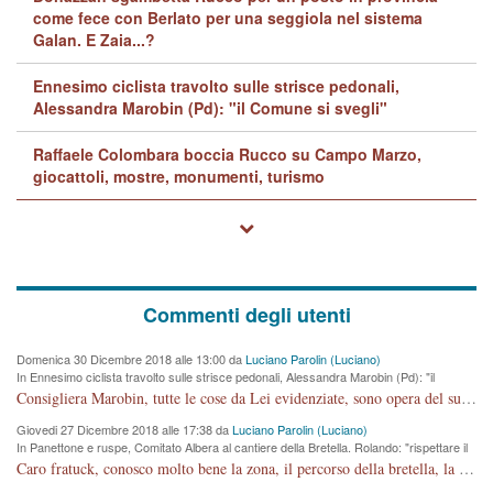
come fece con Berlato per una seggiola nel sistema
Galan. E Zaia...?
Ennesimo ciclista travolto sulle strisce pedonali,
Alessandra Marobin (Pd): "il Comune si svegli"
Raffaele Colombara boccia Rucco su Campo Marzo,
giocattoli, mostre, monumenti, turismo
Commenti degli utenti
Domenica 30 Dicembre 2018 alle 13:00 da
Luciano Parolin (Luciano)
In Ennesimo ciclista travolto sulle strisce pedonali, Alessandra Marobin (Pd): "il
Comune si svegli"
Consigliera Marobin, tutte le cose da Lei evidenziate, sono opera del suo ex Assessore e compagno di Partito Antonio Marco Dalla Pozza Assessore alla "progettazione" di piste ciclabili e altre porcherie. A lui manderei il conto da saldare per incidenti e danni alle persone. E' ora che "finiamola." Avete perso rassegnatevi. qui IL SINDACO RUCCO NON C'ENTRA PER NIENTE. CAPITO!!!!!!!! Amen.
Giovedi 27 Dicembre 2018 alle 17:38 da
Luciano Parolin (Luciano)
In Panettone e ruspe, Comitato Albera al cantiere della Bretella. Rolando: "rispettare il
cronoprogramma"
Caro fratuck, conosco molto bene la zona, il percorso della bretella, la situazione dei cittadini, abito in Viale Trento. A partire dal 2003 ho partecipato al Comitato di Maddalene pro bretella, e a riunioni propositive per apportare modifiche al progetto. Numerose mie foto del territorio sono arrivate a Roma, altri miei interventi (non graditi dalla Sx) sono stati pubblicati dal GdV, assieme ad altri come Ciro Asproso, ora favorevole alla bretella. Ho partecipato alla raccolta firme per la chiusura della strada x 5 giorni eseguita dal Sindaco Hullwech per sforamento 180 Micro/g. Pertanto come impegno per la tematica sono apposto con la coscienza. Ora il Progetto è partito, fine! Voglio dire che la nuova Giunta "comunale" non c'entra più. L'opera sarà "malauguratamente" eseguita, ma non con il mio placet. Il Consigliere Comunale dovrebbe capire che la campagna elettorale è finita, con buona pace di tutti. Quello che invece dovrebbe interessare è la proprietà della strada, dall'uscita autostradale Ovest, sino alla Rotatoria dell'Albara, vi sono tre possessori: Autostrade SpA; La Provincia, il Comune. Come la mettiamo per il futuro ? I costi, da 50 sono saliti a 100 milioni di € come dire 20 milioni a KM (!) da non credere. Comunque si farà. Ma nessuno canti Vittoria, anzi meglio non farne un ulteriore fatto "partitico" per questioni elettorali o di seggio. Se mi manda la sua mail, sono disponibile ad inviare i documenti e le foto sopra descritte. Con ossequi, Luciano Parolin