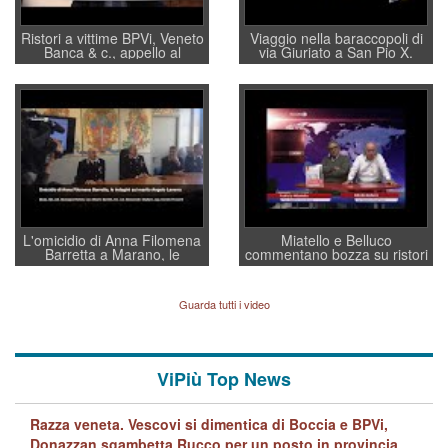
Ristori a vittime BPVi, Veneto
Viaggio nella baraccopoli di
Banca & c., appello al
via Giuriato a San Pio X.
sottosegretario Alessio
Vicenza ai Vicentini: “faremo
Villarosa: per mettere ordine
un regalo di Natale ai
convochi con Di Maio CNCU
residenti”
a supporto della cabina di
regia al Mef
L'omicidio di Anna Filomena
Miatello e Belluco
Barretta a Marano, le
commentano bozza su ristori
indagini dei carabinieri di
BPVi e Veneto Banca
Vicenza sul marito Angelo
Lavarra: più avvincenti di
Guarda tutti i video
quelle di... Barbara D'Urso
ViPiù Top News
Razza veneta. Vescovi si dimentica di Boccia e BPVi,
Donazzan sgambetta Rucco per un posto in provincia