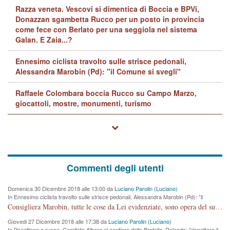
Razza veneta. Vescovi si dimentica di Boccia e BPVi,
Donazzan sgambetta Rucco per un posto in provincia
come fece con Berlato per una seggiola nel sistema
Galan. E Zaia...?
Ennesimo ciclista travolto sulle strisce pedonali,
Alessandra Marobin (Pd): "il Comune si svegli"
Raffaele Colombara boccia Rucco su Campo Marzo,
giocattoli, mostre, monumenti, turismo
Commenti degli utenti
Domenica 30 Dicembre 2018 alle 13:00 da
Luciano Parolin (Luciano)
In Ennesimo ciclista travolto sulle strisce pedonali, Alessandra Marobin (Pd): "il
Comune si svegli"
Consigliera Marobin, tutte le cose da Lei evidenziate, sono opera del suo ex Assessore e compagno di Partito Antonio Marco Dalla Pozza Assessore alla "progettazione" di piste ciclabili e altre porcherie. A lui manderei il conto da saldare per incidenti e danni alle persone. E' ora che "finiamola." Avete perso rassegnatevi. qui IL SINDACO RUCCO NON C'ENTRA PER NIENTE. CAPITO!!!!!!!! Amen.
Giovedi 27 Dicembre 2018 alle 17:38 da
Luciano Parolin (Luciano)
In Panettone e ruspe, Comitato Albera al cantiere della Bretella. Rolando: "rispettare il