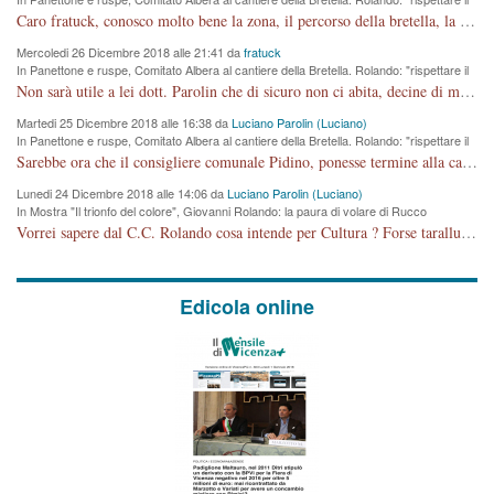
cronoprogramma"
Caro fratuck, conosco molto bene la zona, il percorso della bretella, la situazione dei cittadini, abito in Viale Trento. A partire dal 2003 ho partecipato al Comitato di Maddalene pro bretella, e a riunioni propositive per apportare modifiche al progetto. Numerose mie foto del territorio sono arrivate a Roma, altri miei interventi (non graditi dalla Sx) sono stati pubblicati dal GdV, assieme ad altri come Ciro Asproso, ora favorevole alla bretella. Ho partecipato alla raccolta firme per la chiusura della strada x 5 giorni eseguita dal Sindaco Hullwech per sforamento 180 Micro/g. Pertanto come impegno per la tematica sono apposto con la coscienza. Ora il Progetto è partito, fine! Voglio dire che la nuova Giunta "comunale" non c'entra più. L'opera sarà "malauguratamente" eseguita, ma non con il mio placet. Il Consigliere Comunale dovrebbe capire che la campagna elettorale è finita, con buona pace di tutti. Quello che invece dovrebbe interessare è la proprietà della strada, dall'uscita autostradale Ovest, sino alla Rotatoria dell'Albara, vi sono tre possessori: Autostrade SpA; La Provincia, il Comune. Come la mettiamo per il futuro ? I costi, da 50 sono saliti a 100 milioni di € come dire 20 milioni a KM (!) da non credere. Comunque si farà. Ma nessuno canti Vittoria, anzi meglio non farne un ulteriore fatto "partitico" per questioni elettorali o di seggio. Se mi manda la sua mail, sono disponibile ad inviare i documenti e le foto sopra descritte. Con ossequi, Luciano Parolin
Mercoledi 26 Dicembre 2018 alle 21:41 da
fratuck
In Panettone e ruspe, Comitato Albera al cantiere della Bretella. Rolando: "rispettare il
cronoprogramma"
Non sarà utile a lei dott. Parolin che di sicuro non ci abita, decine di migliaia di TIR, automobili e padroncini che passano quotidianamente per una strada appena rotabile, non è più possibile stendere i panni, attraversare la strada senza rischiare la morte, le case stanno crepando, i tempi sono cambiati e la bretella non passerà assolutamente per maddalene (ma cosa sta a dire?!), dia invece responsabilità a chi ha costruito tagliando la strada che doveva invece terminare a isola vicentina e non al moracchino lasciando Motta di Costabissara ancora in panne di traffico. I tempi sono cambiati dottore e se l'anagrafe della vita stagna nell'essere umano impressioni conservatrici, la società non le considera perchè va avanti, si industrializza e ha bisogno di infrastrutture e di sviluppo. Ultima considerazione, se è geloso di Rolando perchè vede in lui solo campagne politiche mentre si difendono i SOLI diritti dei cittadini, la preghiamo faccia considerazioni più appropriate. Saluti e complimenti per i suoi scritti.
Martedi 25 Dicembre 2018 alle 16:38 da
Luciano Parolin (Luciano)
In Panettone e ruspe, Comitato Albera al cantiere della Bretella. Rolando: "rispettare il
cronoprogramma"
Sarebbe ora che il consigliere comunale Pidino, ponesse termine alla campagna elettorale nel territorio del suo seggio Villaggio del Sole. La tiraca è iniziata, distruggerà 6 km di prateria ovest della città, ricca di fonti e sorgenti d'acqua. I cittadini di Maddalene non avranno più Pace la notte. Molta colpa per la costruzione di questa Strada è proprio del signor Rolando,dei suoi gazebo mobili e che vuol far passare questa opera VANDALICA come progetto "utile" a chi ? Non è cosa seria sig. Rolando!
Lunedi 24 Dicembre 2018 alle 14:06 da
Luciano Parolin (Luciano)
In Mostra "Il trionfo del colore", Giovanni Rolando: la paura di volare di Rucco
Vorrei sapere dal C.C. Rolando cosa intende per Cultura ? Forse tarallucci, vino e sagre, o spaghetti tricolori del PD ? Il continuo (s)parlare della mostra a Palazzo Chiericati caro consigliere DANNEGGIA FORTEMENTE l'immagine della città TUTTA e fa deviare i consensi che in RUSSIA (badi bene ex U.R.S.S.) sono ECCELLENTI. A livello artistico l'evento è di alta Valenza culturale, COMPITO di Tutta la Cittadinanza fare il possibile per propagandare l'iniziativa senza farne UN CASO PARTITICO come fa Lei da sempre. Meno Gazebo + Partecipazione! E così sia. Amen.
Edicola online