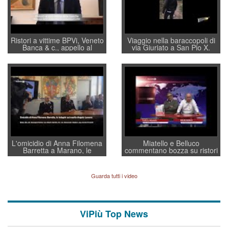
Ristori a vittime BPVi, Veneto
Viaggio nella baraccopoli di
Banca & c., appello al
via Giuriato a San Pio X.
sottosegretario Alessio
Vicenza ai Vicentini: “faremo
Villarosa: per mettere ordine
un regalo di Natale ai
convochi con Di Maio CNCU
residenti”
a supporto della cabina di
regia al Mef
L'omicidio di Anna Filomena
Miatello e Belluco
Barretta a Marano, le
commentano bozza su ristori
indagini dei carabinieri di
BPVi e Veneto Banca
Vicenza sul marito Angelo
Lavarra: più avvincenti di
Guarda tutti i video
quelle di... Barbara D'Urso
ViPiù Top News