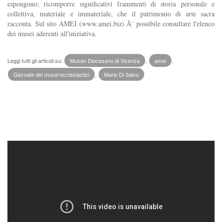
espongono; ricomporre significativi frammenti di storia personale e
collettiva, materiale e immateriale, che il patrimonio di arte sacra
racconta. Sul sito AMEI (www.amei.biz) Ã¨ possibile consultare l'elenco
dei musei aderenti all'iniziativa.
Leggi tutti gli articoli su:
Museo Diocesano di Vicenza
,
amei
,
Giornate dei musei ecclesiastici
,
Mario Di Salvo