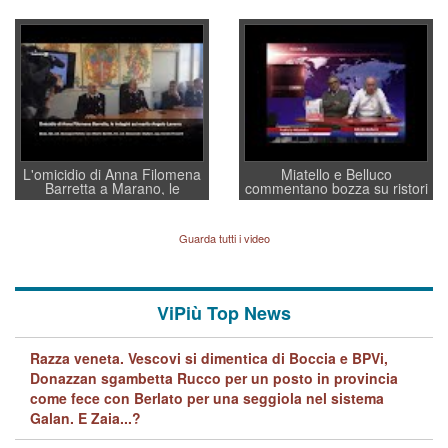
sottosegretario Alessio
Vicenza ai Vicentini: “faremo
Villarosa: per mettere ordine
un regalo di Natale ai
convochi con Di Maio CNCU
residenti”
a supporto della cabina di
regia al Mef
L'omicidio di Anna Filomena
Miatello e Belluco
Barretta a Marano, le
commentano bozza su ristori
indagini dei carabinieri di
BPVi e Veneto Banca
Vicenza sul marito Angelo
Lavarra: più avvincenti di
Guarda tutti i video
quelle di... Barbara D'Urso
ViPiù Top News
Razza veneta. Vescovi si dimentica di Boccia e BPVi,
Donazzan sgambetta Rucco per un posto in provincia
come fece con Berlato per una seggiola nel sistema
Galan. E Zaia...?