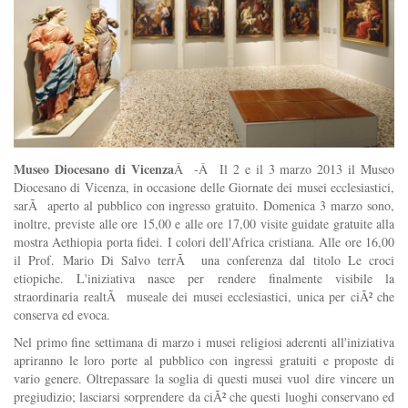
Museo Diocesano di Vicenza
Â -Â Il 2 e il 3 marzo 2013 il Museo
Diocesano di Vicenza, in occasione delle Giornate dei musei ecclesiastici,
sarÃ aperto al pubblico con ingresso gratuito. Domenica 3 marzo sono,
inoltre, previste alle ore 15,00 e alle ore 17,00 visite guidate gratuite alla
mostra Aethiopia porta fidei. I colori dell'Africa cristiana. Alle ore 16,00
il Prof. Mario Di Salvo terrÃ una conferenza dal titolo Le croci
etiopiche. L'iniziativa nasce per rendere finalmente visibile la
straordinaria realtÃ museale dei musei ecclesiastici, unica per ciÃ² che
conserva ed evoca.
Nel primo fine settimana di marzo i musei religiosi aderenti all'iniziativa
apriranno le loro porte al pubblico con ingressi gratuiti e proposte di
vario genere. Oltrepassare la soglia di questi musei vuol dire vincere un
pregiudizio; lasciarsi sorprendere da ciÃ² che questi luoghi conservano ed