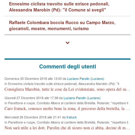
Ennesimo ciclista travolto sulle strisce pedonali,
Alessandra Marobin (Pd): "il Comune si svegli"
Raffaele Colombara boccia Rucco su Campo Marzo,
giocattoli, mostre, monumenti, turismo
Commenti degli utenti
Domenica 30 Dicembre 2018 alle 13:00 da
Luciano Parolin (Luciano)
In Ennesimo ciclista travolto sulle strisce pedonali, Alessandra Marobin (Pd): "il
Comune si svegli"
Consigliera Marobin, tutte le cose da Lei evidenziate, sono opera del suo ex Assessore e compagno di Partito Antonio Marco Dalla Pozza Assessore alla "progettazione" di piste ciclabili e altre porcherie. A lui manderei il conto da saldare per incidenti e danni alle persone. E' ora che "finiamola." Avete perso rassegnatevi. qui IL SINDACO RUCCO NON C'ENTRA PER NIENTE. CAPITO!!!!!!!! Amen.
Giovedi 27 Dicembre 2018 alle 17:38 da
Luciano Parolin (Luciano)
In Panettone e ruspe, Comitato Albera al cantiere della Bretella. Rolando: "rispettare il
cronoprogramma"
Caro fratuck, conosco molto bene la zona, il percorso della bretella, la situazione dei cittadini, abito in Viale Trento. A partire dal 2003 ho partecipato al Comitato di Maddalene pro bretella, e a riunioni propositive per apportare modifiche al progetto. Numerose mie foto del territorio sono arrivate a Roma, altri miei interventi (non graditi dalla Sx) sono stati pubblicati dal GdV, assieme ad altri come Ciro Asproso, ora favorevole alla bretella. Ho partecipato alla raccolta firme per la chiusura della strada x 5 giorni eseguita dal Sindaco Hullwech per sforamento 180 Micro/g. Pertanto come impegno per la tematica sono apposto con la coscienza. Ora il Progetto è partito, fine! Voglio dire che la nuova Giunta "comunale" non c'entra più. L'opera sarà "malauguratamente" eseguita, ma non con il mio placet. Il Consigliere Comunale dovrebbe capire che la campagna elettorale è finita, con buona pace di tutti. Quello che invece dovrebbe interessare è la proprietà della strada, dall'uscita autostradale Ovest, sino alla Rotatoria dell'Albara, vi sono tre possessori: Autostrade SpA; La Provincia, il Comune. Come la mettiamo per il futuro ? I costi, da 50 sono saliti a 100 milioni di € come dire 20 milioni a KM (!) da non credere. Comunque si farà. Ma nessuno canti Vittoria, anzi meglio non farne un ulteriore fatto "partitico" per questioni elettorali o di seggio. Se mi manda la sua mail, sono disponibile ad inviare i documenti e le foto sopra descritte. Con ossequi, Luciano Parolin
Mercoledi 26 Dicembre 2018 alle 21:41 da
fratuck
In Panettone e ruspe, Comitato Albera al cantiere della Bretella. Rolando: "rispettare il
cronoprogramma"
Non sarà utile a lei dott. Parolin che di sicuro non ci abita, decine di migliaia di TIR, automobili e padroncini che passano quotidianamente per una strada appena rotabile, non è più possibile stendere i panni, attraversare la strada senza rischiare la morte, le case stanno crepando, i tempi sono cambiati e la bretella non passerà assolutamente per maddalene (ma cosa sta a dire?!), dia invece responsabilità a chi ha costruito tagliando la strada che doveva invece terminare a isola vicentina e non al moracchino lasciando Motta di Costabissara ancora in panne di traffico. I tempi sono cambiati dottore e se l'anagrafe della vita stagna nell'essere umano impressioni conservatrici, la società non le considera perchè va avanti, si industrializza e ha bisogno di infrastrutture e di sviluppo. Ultima considerazione, se è geloso di Rolando perchè vede in lui solo campagne politiche mentre si difendono i SOLI diritti dei cittadini, la preghiamo faccia considerazioni più appropriate. Saluti e complimenti per i suoi scritti.