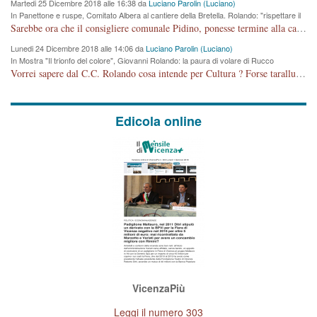
Martedi 25 Dicembre 2018 alle 16:38 da
Luciano Parolin (Luciano)
In Panettone e ruspe, Comitato Albera al cantiere della Bretella. Rolando: "rispettare il
cronoprogramma"
Sarebbe ora che il consigliere comunale Pidino, ponesse termine alla campagna elettorale nel territorio del suo seggio Villaggio del Sole. La tiraca è iniziata, distruggerà 6 km di prateria ovest della città, ricca di fonti e sorgenti d'acqua. I cittadini di Maddalene non avranno più Pace la notte. Molta colpa per la costruzione di questa Strada è proprio del signor Rolando,dei suoi gazebo mobili e che vuol far passare questa opera VANDALICA come progetto "utile" a chi ? Non è cosa seria sig. Rolando!
Lunedi 24 Dicembre 2018 alle 14:06 da
Luciano Parolin (Luciano)
In Mostra "Il trionfo del colore", Giovanni Rolando: la paura di volare di Rucco
Vorrei sapere dal C.C. Rolando cosa intende per Cultura ? Forse tarallucci, vino e sagre, o spaghetti tricolori del PD ? Il continuo (s)parlare della mostra a Palazzo Chiericati caro consigliere DANNEGGIA FORTEMENTE l'immagine della città TUTTA e fa deviare i consensi che in RUSSIA (badi bene ex U.R.S.S.) sono ECCELLENTI. A livello artistico l'evento è di alta Valenza culturale, COMPITO di Tutta la Cittadinanza fare il possibile per propagandare l'iniziativa senza farne UN CASO PARTITICO come fa Lei da sempre. Meno Gazebo + Partecipazione! E così sia. Amen.
Edicola online
VicenzaPiù
Leggi il numero 303