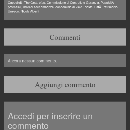
Cappelletti
,
The Goal
,
pfas
,
Commissione di Controllo e Garanzia
,
PassivitÃ
potenziali
,
indici di soccombenza
,
condominio di Viale Trieste
,
CittÃ Patrimonio
Unesco
,
Nicola Alberti
Commenti
Ancora nessun commento.
Aggiungi commento
Accedi per inserire un
commento