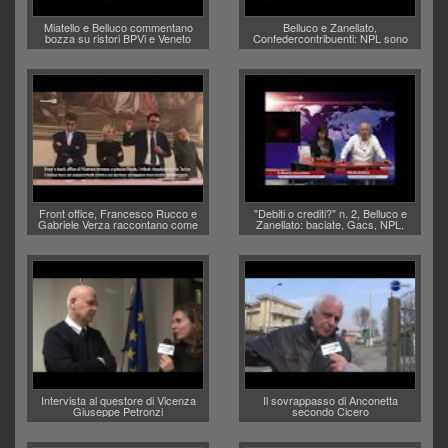
Miatello e Belluco commentano
Belluco e Zanellato,
bozza su ristori BPVi e Veneto
Confedercontribuenti: NPL sono
Banca
debiti o crediti?
Front office, Francesco Rucco e
"Debiti o crediti?" n. 2, Belluco e
Gabriele Verza raccontano come
Zanellato: baciate, Gacs, NPL,
anagrafe e stato civile entro l'anno
usura
torneranno in piazza Biade
Intervista al questore di Vicenza
Il sovrappasso di Anconetta
Giuseppe Petronzi
secondo Cicero