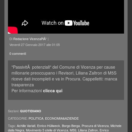
Di
Redazione VicenzaPiÃ¹
|
Venerdi 27 Gennaio 2017 alle 01:05
0 commenti
"PassivitÃ potenziali" del Comune di Vicenza per cause
milionarie preoccupano i Revisori, Liliana Zaltron di M5S
riceve dati incompleti e va in Procura. Cappelletti: manca
trasparenza
Per informazioni
clicca qui
Sezioni:
QUOTIDIANO
CATEGORIE:
POLITICA
,
ECONOMIA&AZIENDE
Tags:
Achille Variati
,
Enrico Hüllweck
,
Borgo Berga
,
Procura di Vicenza
,
Michele
dalla Negra
,
Movimento 5 stelle di Vicenza
,
M5S
,
Liliana Zaltron
,
Enrico