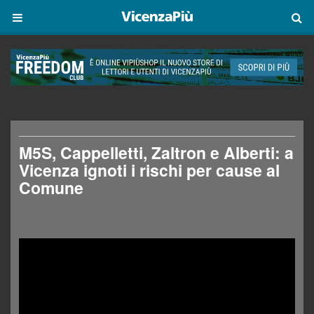
M5S, Cappelletti, Zaltron e Alberti: a
Vicenza ignoti i rischi per cause al
Comune