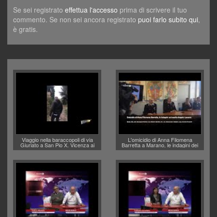
Se sei registrato
effettua l'accesso
prima di scrivere il tuo
commento. Se non sei ancora registrato
puoi farlo subito qui
,
è gratis.
Viaggio nella baraccopoli di via
L'omicidio di Anna Filomena
Giuriato a San Pio X. Vicenza ai
Barretta a Marano, le indagini dei
Vicentini: “faremo un regalo di
carabinieri di Vicenza sul marito
Natale ai residenti”
Angelo Lavarra: più avvincenti di
quelle di... Barbara D'Urso