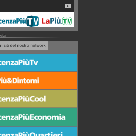
tri siti del nostro network
ancesco
"Debiti o crediti?" n. 2,
Intervista al questore di
Il sovrappasso di
e Verza
Belluco e Zanellato:
Vicenza Giuseppe
Anconetta secondo
e
baciate, Gacs, NPL,
Petronzi
Cicero
civile
usura
neranno in