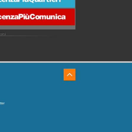
⁁
tter