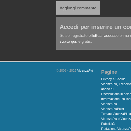
Aggiungi commento
Accedi per inserire un 
Se sei registrato
effettua l'accesso
prima d
subito qui
, è gratis.
© 2008 - 2026
VicenzaPiù
Pagine
Privacy e Cookie
VicenzaPiù, il reporte
anche tu
Distribuzione in edico
Informazione Più libe
VicenzaPiù
VicenzaPiùPoint
Testate VicenzaPiu.
VicenzaPiù e Vicenz
Pubblicità
Redazione VicenzaP