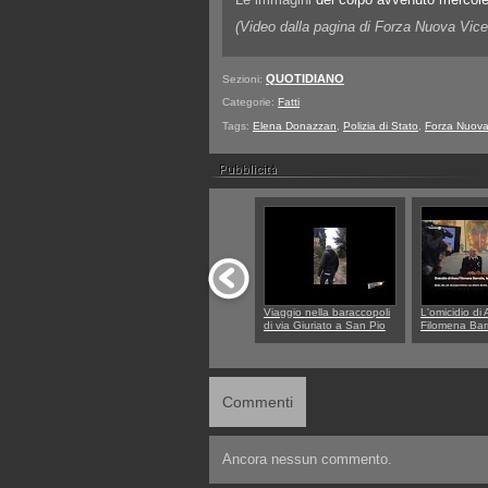
(Video dalla pagina di Forza Nuova Vic
QUOTIDIANO
Sezioni:
Categorie:
Fatti
Tags:
Elena Donazzan
,
Polizia di Stato
,
Forza Nuova
Viaggio nella baraccopoli
L'omicidio di
di via Giuriato a San Pio
Filomena Bar
X. Vicenza ai Vicentini:
Marano, le in
“faremo un regalo di
carabinieri di
Natale ai residenti”
marito Angelo
più avvincenti
di... Barbara
Commenti
Ancora nessun commento.