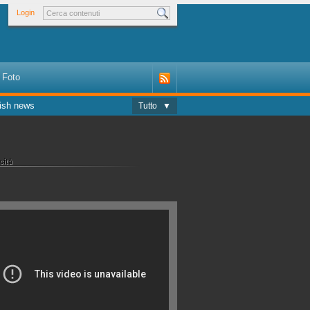
Login
Foto
ish news
Tutto
▼