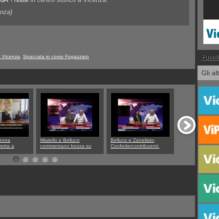
enza)
 Vicenza
,
Spaccata in corso Fogazzaro
Gli al
 Anna
Miatello e Belluco
Belluco e Zanellato,
Front office, Fr
retta a
commentano bozza su
Confedercontribuenti:
Rucco e Gabriel
dagini dei
ristori BPVi e Veneto
NPL sono debiti o crediti?
raccontano com
 Vicenza sul
Banca
anagrafe e stato 
 Lavarra:
entro l'anno tor
 di quelle
piazza Biade
 D'Urso