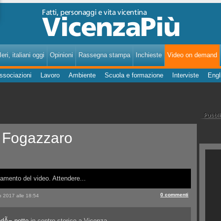
VicenzaPiù - Notizie, Inchieste, Analisi su Vicenza e provincia
eri, italiani oggi
Opinioni
Rassegna stampa
Inchieste
Video on demand
ssociazioni
Lavoro
Ambiente
Scuola e formazione
Interviste
Engl
o Fogazzaro
amento del video. Attendere...
0 commenti
o 2017 alle 18:54
edÃ¬ notte
in centro storico a Vicenza.