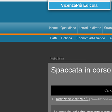
VicenzaPiù Edicola
Home
Quotidiano
Lettori in diretta
StranI
Fatti
Politica
Economia&Aziende
A
Spaccata in cors
Caric
Di
Redazione VicenzaPiÃ¹
|
Giovedi 2 Febbrai
Le immagini
del colpo avvenuto mercol