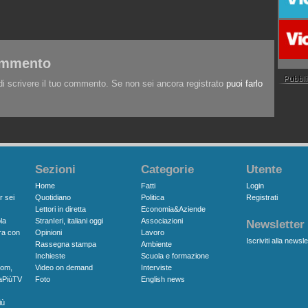
commento
i scrivere il tuo commento. Se non sei ancora registrato
puoi farlo
Sezioni
Categorie
Utente
Home
Fatti
Login
r sei
Quotidiano
Politica
Registrati
Lettori in diretta
Economia&Aziende
la
StranIeri, italiani oggi
Associazioni
Newsletter
ra con
Opinioni
Lavoro
Iscriviti alla newsle
Rassegna stampa
Ambiente
Inchieste
Scuola e formazione
com,
Video on demand
Interviste
aPiùTV
Foto
English news
iù