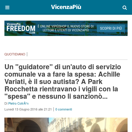
|
QUOTIDIANO
Un "guidatore" di un'auto di servizio
comunale va a fare la spesa: Achille
Variati, è il suo autista? A Park
Rocchetta rientravano i vigili con la
"spesa" e nessuno li sanzionò...
Di
Pietro CotrÃ²n
|
Lunedi 13 Giugno 2016 alle 21:21
0 commenti