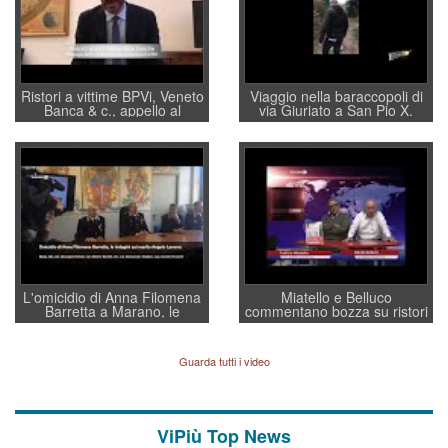
Ristori a vittime BPVi, Veneto
Viaggio nella baraccopoli di
Banca & c., appello al
via Giuriato a San Pio X.
sottosegretario Alessio
Vicenza ai Vicentini: “faremo
Villarosa: per mettere ordine
un regalo di Natale ai
convochi con Di Maio CNCU
residenti”
a supporto della cabina di
regia al Mef
L'omicidio di Anna Filomena
Miatello e Belluco
Barretta a Marano, le
commentano bozza su ristori
indagini dei carabinieri di
BPVi e Veneto Banca
Vicenza sul marito Angelo
Lavarra: più avvincenti di
Guarda tutti i video
quelle di... Barbara D'Urso
ViPiù Top News