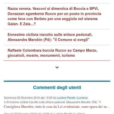
Razza veneta. Vescovi si dimentica di Boccia e BPVi,
Donazzan sgambetta Rucco per un posto in provincia
come fece con Berlato per una seggiola nel sistema
Galan. E Zaia...?
Ennesimo ciclista travolto sulle strisce pedonali,
Alessandra Marobin (Pd): "il Comune si svegli"
Raffaele Colombara boccia Rucco su Campo Marzo,
giocattoli, mostre, monumenti, turismo
Commenti degli utenti
Domenica 30 Dicembre 2018 alle 13:00 da
Luciano Parolin (Luciano)
In Ennesimo ciclista travolto sulle strisce pedonali, Alessandra Marobin (Pd): "il
Comune si svegli"
Consigliera Marobin, tutte le cose da Lei evidenziate, sono opera del suo ex Assessore e compagno di Partito Antonio Marco Dalla Pozza Assessore alla "progettazione" di piste ciclabili e altre porcherie. A lui manderei il conto da saldare per incidenti e danni alle persone. E' ora che "finiamola." Avete perso rassegnatevi. qui IL SINDACO RUCCO NON C'ENTRA PER NIENTE. CAPITO!!!!!!!! Amen.
Giovedi 27 Dicembre 2018 alle 17:38 da
Luciano Parolin (Luciano)