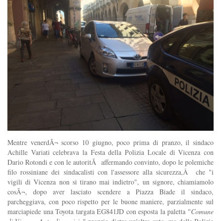
Mentre venerdÃ¬ scorso 10 giugno, poco prima di pranzo, il sindaco
Achille Variati celebrava la Festa della Polizia Locale di Vicenza con
Dario Rotondi e con le autoritÃ affermando convinto, dopo le polemiche
filo rossiniane dei sindacalisti con l'assessore alla sicurezza,Â che "i
vigili di Vicenza non si tirano mai indietro", un signore, chiamiamolo
cosÃ¬, dopo aver lasciato scendere a Piazza Biade il sindaco,
parcheggiava, con poco rispetto per le buone maniere, parzialmente sul
marciapiede una Toyota targata EG841JD con esposta la paletta "
Comune