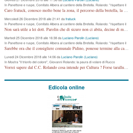
In Panettone e ruspe, Comitato Albera al cantiere della Bretella. Rolando: "rispettare il
cronoprogramma"
Caro fratuck, conosco molto bene la zona, il percorso della bretella, la situazione dei cittadini, abito in Viale Trento. A partire dal 2003 ho partecipato al Comitato di Maddalene pro bretella, e a riunioni propositive per apportare modifiche al progetto. Numerose mie foto del territorio sono arrivate a Roma, altri miei interventi (non graditi dalla Sx) sono stati pubblicati dal GdV, assieme ad altri come Ciro Asproso, ora favorevole alla bretella. Ho partecipato alla raccolta firme per la chiusura della strada x 5 giorni eseguita dal Sindaco Hullwech per sforamento 180 Micro/g. Pertanto come impegno per la tematica sono apposto con la coscienza. Ora il Progetto è partito, fine! Voglio dire che la nuova Giunta "comunale" non c'entra più. L'opera sarà "malauguratamente" eseguita, ma non con il mio placet. Il Consigliere Comunale dovrebbe capire che la campagna elettorale è finita, con buona pace di tutti. Quello che invece dovrebbe interessare è la proprietà della strada, dall'uscita autostradale Ovest, sino alla Rotatoria dell'Albara, vi sono tre possessori: Autostrade SpA; La Provincia, il Comune. Come la mettiamo per il futuro ? I costi, da 50 sono saliti a 100 milioni di € come dire 20 milioni a KM (!) da non credere. Comunque si farà. Ma nessuno canti Vittoria, anzi meglio non farne un ulteriore fatto "partitico" per questioni elettorali o di seggio. Se mi manda la sua mail, sono disponibile ad inviare i documenti e le foto sopra descritte. Con ossequi, Luciano Parolin
Mercoledi 26 Dicembre 2018 alle 21:41 da
fratuck
In Panettone e ruspe, Comitato Albera al cantiere della Bretella. Rolando: "rispettare il
cronoprogramma"
Non sarà utile a lei dott. Parolin che di sicuro non ci abita, decine di migliaia di TIR, automobili e padroncini che passano quotidianamente per una strada appena rotabile, non è più possibile stendere i panni, attraversare la strada senza rischiare la morte, le case stanno crepando, i tempi sono cambiati e la bretella non passerà assolutamente per maddalene (ma cosa sta a dire?!), dia invece responsabilità a chi ha costruito tagliando la strada che doveva invece terminare a isola vicentina e non al moracchino lasciando Motta di Costabissara ancora in panne di traffico. I tempi sono cambiati dottore e se l'anagrafe della vita stagna nell'essere umano impressioni conservatrici, la società non le considera perchè va avanti, si industrializza e ha bisogno di infrastrutture e di sviluppo. Ultima considerazione, se è geloso di Rolando perchè vede in lui solo campagne politiche mentre si difendono i SOLI diritti dei cittadini, la preghiamo faccia considerazioni più appropriate. Saluti e complimenti per i suoi scritti.
Martedi 25 Dicembre 2018 alle 16:38 da
Luciano Parolin (Luciano)
In Panettone e ruspe, Comitato Albera al cantiere della Bretella. Rolando: "rispettare il
cronoprogramma"
Sarebbe ora che il consigliere comunale Pidino, ponesse termine alla campagna elettorale nel territorio del suo seggio Villaggio del Sole. La tiraca è iniziata, distruggerà 6 km di prateria ovest della città, ricca di fonti e sorgenti d'acqua. I cittadini di Maddalene non avranno più Pace la notte. Molta colpa per la costruzione di questa Strada è proprio del signor Rolando,dei suoi gazebo mobili e che vuol far passare questa opera VANDALICA come progetto "utile" a chi ? Non è cosa seria sig. Rolando!
Lunedi 24 Dicembre 2018 alle 14:06 da
Luciano Parolin (Luciano)
In Mostra "Il trionfo del colore", Giovanni Rolando: la paura di volare di Rucco
Vorrei sapere dal C.C. Rolando cosa intende per Cultura ? Forse tarallucci, vino e sagre, o spaghetti tricolori del PD ? Il continuo (s)parlare della mostra a Palazzo Chiericati caro consigliere DANNEGGIA FORTEMENTE l'immagine della città TUTTA e fa deviare i consensi che in RUSSIA (badi bene ex U.R.S.S.) sono ECCELLENTI. A livello artistico l'evento è di alta Valenza culturale, COMPITO di Tutta la Cittadinanza fare il possibile per propagandare l'iniziativa senza farne UN CASO PARTITICO come fa Lei da sempre. Meno Gazebo + Partecipazione! E così sia. Amen.
Edicola online