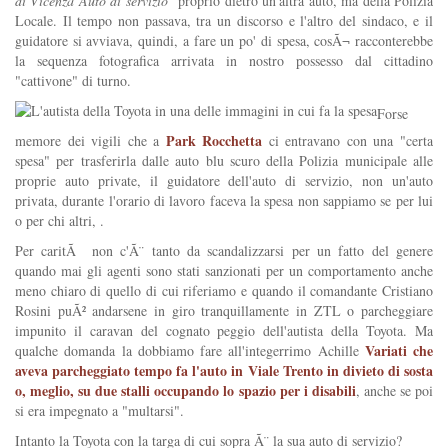
di Vicenza Auto di servizio
" proprio dietro un'altra auto, ma della Polizia
Locale. Il tempo non passava, tra un discorso e l'altro del sindaco, e il
guidatore si avviava, quindi, a fare un po' di spesa, cosÃ¬ racconterebbe
la sequenza fotografica arrivata in nostro possesso dal cittadino
"cattivone" di turno.
Forse
Park Rocchetta
memore dei vigili che a
ci entravano con una "certa
spesa" per trasferirla dalle auto blu scuro della Polizia municipale alle
proprie auto private, il guidatore dell'auto di servizio, non un'auto
privata, durante l'orario di lavoro faceva la spesa non sappiamo se per lui
o per chi altri, .
Per caritÃ non c'Ã¨ tanto da scandalizzarsi per un fatto del genere
quando mai gli agenti sono stati sanzionati per un comportamento anche
meno chiaro di quello di cui riferiamo e quando il comandante Cristiano
Rosini puÃ² andarsene in giro tranquillamente in ZTL o parcheggiare
impunito il caravan del cognato peggio dell'autista della Toyota. Ma
Variati che
qualche domanda la dobbiamo fare all'integerrimo Achille
aveva parcheggiato tempo fa l'auto in Viale Trento in divieto di sosta
o, meglio, su due stalli occupando lo spazio per i disabili
, anche se poi
si era impegnato a "multarsi".
Intanto la Toyota con la targa di cui sopra Ã¨ la sua auto di servizio?