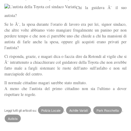
Chi la guidava Ã¨ il suo
autista?
Se lo Ã¨, la spesa durante l'orario di lavoro era per lei, signor sindaco,
che altre volte abbiamo visto mangiare frugalmente un panino per non
perdere tempo e che non ci parrebbe uno che chiede a chi ha mansioni di
autista di farle anche la spesa, oppure gli acquisti erano privati per
l'autista?
Ci risponda, grazie, e magari dica o faccia dire da Rotondi al vigile che si
Ã¨ intrattenuto a chiacchierare col guidatore della Toyota che non avrebbe
fatto male a fargli sistemare le ruote dell'auto sull'asfalto e non sul
marciapiede del centro.
Il normale cittadino magari sarebbe stato multato.
A meno che l'autista del primo cittadino non sia l'ultimo a dover
rispettare le regole.
Leggi tutti gli articoli su:
Polizia Locale
,
Achille Variati
,
Park Rocchetta
,
Autista