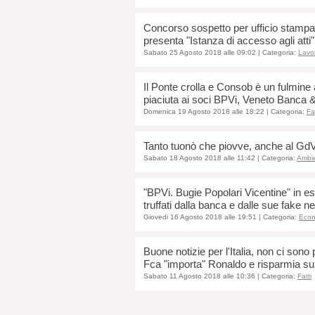
Concorso sospetto per ufficio stampa 
presenta "Istanza di accesso agli atti"
Sabato 25 Agosto 2018 alle 09:02
| Categoria:
Lavo
Il Ponte crolla e Consob è un fulmine 
piaciuta ai soci BPVi, Veneto Banca 
Domenica 19 Agosto 2018 alle 18:22
| Categoria:
Fat
Tanto tuonò che piovve, anche al GdV
Sabato 18 Agosto 2018 alle 11:42
| Categoria:
Ambi
"BPVi. Bugie Popolari Vicentine" in es
truffati dalla banca e dalle sue fake 
Giovedi 16 Agosto 2018 alle 19:51
| Categoria:
Econ
Buone notizie per l'Italia, non ci so
Fca "importa" Ronaldo e risparmia su 
Sabato 11 Agosto 2018 alle 10:36
| Categoria:
Fatti