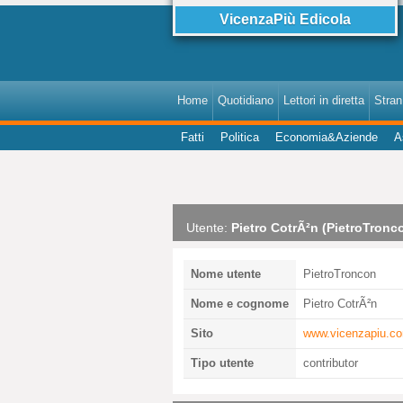
VicenzaPiù Edicola
Home
Quotidiano
Lettori in diretta
StranI
Fatti
Politica
Economia&Aziende
A
Utente:
Pietro CotrÃ²n (PietroTronc
Nome utente
PietroTroncon
Nome e cognome
Pietro CotrÃ²n
Sito
www.vicenzapiu.c
Tipo utente
contributor