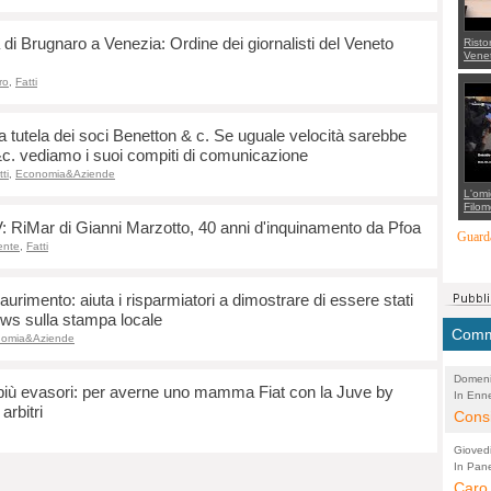
di Brugnaro a Venezia: Ordine dei giornalisti del Veneto
Risto
Venet
appel
Aless
ro
,
Fatti
mette
con 
suppo
a tutela dei soci Benetton & c. Se uguale velocità sarebbe
regia
&c. vediamo i suoi compiti di comunicazione
ti
,
Economia&Aziende
L'omi
Filom
Maran
: RiMar di Gianni Marzotto, 40 anni d'inquinamento da Pfoa
carab
Guarda
marit
ente
,
Fatti
più a
di...
aurimento: aiuta i risparmiatori a dimostrare di essere stati
news sulla stampa locale
Comme
omia&Aziende
Domeni
no più evasori: per averne uno mamma Fiat con la Juve by
In Enne
(Lucian
arbitri
Alessan
Consi
evide
Gioved
Asses
In Pane
(Lucian
Bretell
Caro 
Marco