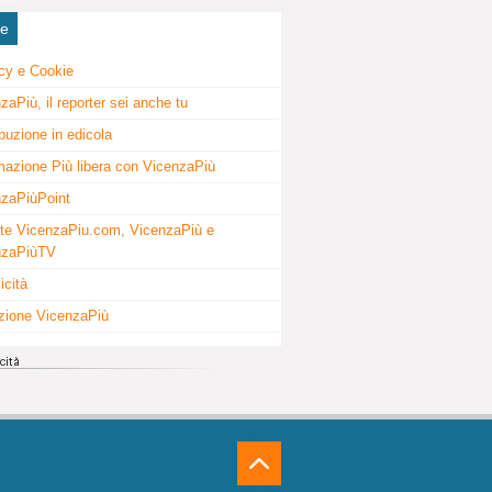
ne
cy e Cookie
zaPiù, il reporter sei anche tu
ibuzione in edicola
mazione Più libera con VicenzaPiù
zaPiùPoint
te VicenzaPiu.com, VicenzaPiù e
nzaPiùTV
icità
zione VicenzaPiù
⁁