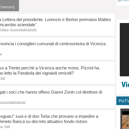
monu
oTroncon)
a Lettera del presidente. Lorenzin e Berton premiano Matteo
ricambio aziendale"
Politica
,
Economia&Aziende
ovincia i consiglieri comunali di centrosinistra di Vicenza.
ca
sso a Trento perché a Vicenza anche mons. Pizziol ha
letto la Parabola dei vignaioli omicidi?
Fatti
ati i soci che hanno offeso Gianni Zonin col direttore di
PiùT
Economia&Aziende
eguaci" suoi e di don Torta che provano a impedire a
eneto Banca su decreto attuativo fondo ristoro
ica
,
Fatti