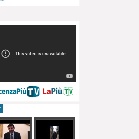
menti, turismo
V