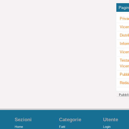
Pagi
Priva
Vicen
Distr
Infor
Vicen
Testa
Vice
Pubbl
Reda
Sezioni
Categorie
Utente
Home
Fatti
Login