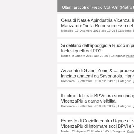
Ultimi articoli di Pietro CotrÃ²n (Pietr
Cena di Natale Apindustria Vicenza, l
Manzardo: "nella Rotor successo nel 
Mercoledi 19 Dicembre 2018 alle 10:05
| Categoria:
Si defilano dall'appoggio a Rucco in pr
Inclusi quelli del PD?
Martedi 9 Ottobre 2018 alle 20:35
| Categoria:
Politi
Avvocati di Gianni Zonin & c.: proce
lanciato anatemi da Savonarola. Hanno 
Domenica 9 Settembre 2018 alle 23:15
| Categoria:
Il colmo del crac BPVi: ora sono indag
VicenzaPiù a darne visibilità
Domenica 9 Settembre 2018 alle 20:47
| Categoria:
Esposto di Coviello contro Ugone e "s
VicenzaPiù di informare soci BPVi e V
Martedi 28 Agosto 2018 alle 23:45
| Categoria:
Polit