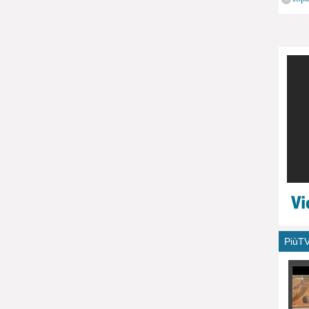
monu
PiùT