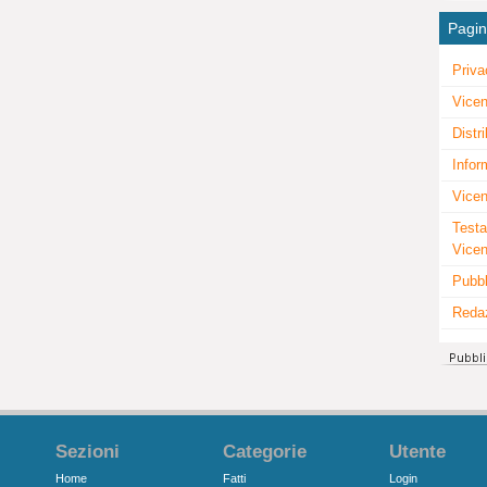
Pagi
Priva
Vicen
Distr
Infor
Vicen
Testa
Vice
Pubbl
Reda
Sezioni
Categorie
Utente
Home
Fatti
Login