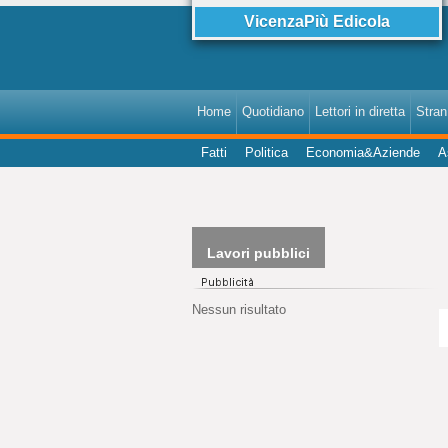
VicenzaPiù Edicola
Home
Quotidiano
Lettori in diretta
StranI
Fatti
Politica
Economia&Aziende
A
Lavori pubblici
Nessun risultato