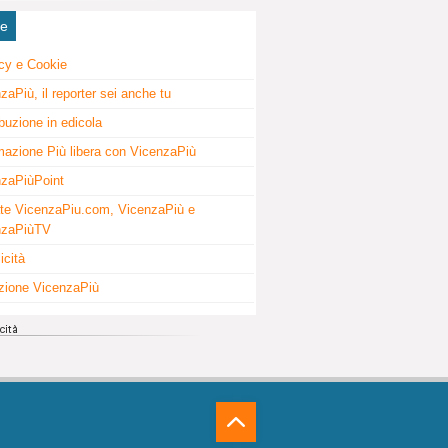
ne
cy e Cookie
zaPiù, il reporter sei anche tu
ibuzione in edicola
mazione Più libera con VicenzaPiù
zaPiùPoint
te VicenzaPiu.com, VicenzaPiù e
nzaPiùTV
icità
zione VicenzaPiù
⁁