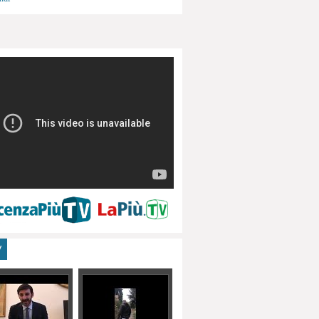
menti, turismo
V