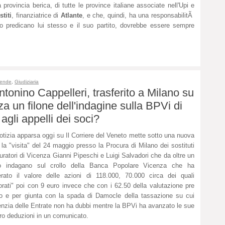
rovincia berica, di tutte le province italiane associate nell'Upi e
titi
, finanziatrice di
Atlante
, e che, quindi, ha una responsabilitÃ
lo predicano lui stesso e il suo partito, dovrebbe essere sempre
iende
,
Giudiziaria
ntonino Cappelleri, trasferito a Milano su
za un filone dell'indagine sulla BPVi di
agli appelli dei soci?
otizia apparsa oggi su Il Corriere del Veneto mette sotto una nuova
 la "visita" del 24 maggio presso la Procura di Milano dei sostituti
uratori di Vicenza Gianni Pipeschi e Luigi Salvadori che da oltre un
o indagano sul crollo della Banca Popolare Vicenza che ha
rato il valore delle azioni di 118.000, 70.000 circa dei quali
torati" poi con 9 euro invece che con i 62.50 della valutazione pre
lo e per giunta con la spada di Damocle della tassazione su cui
enzia delle Entrate non ha dubbi mentre la BPVi ha avanzato le sue
ro deduzioni in un comunicato.