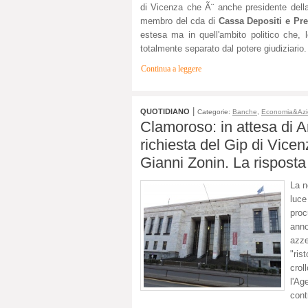
di Vicenza che Ã¨ anche presidente della p
membro del cda di
Cassa Depositi e Pres
estesa ma in quell'ambito politico che, 
totalmente separato dal potere giudiziario.
Continua a leggere
|
QUOTIDIANO
Categorie:
Banche
,
Economia&Az
Clamoroso: in attesa di A
richiesta del Gip di Vicen
Gianni Zonin. La risposta 
La n
luce
proc
ann
azze
"ris
crol
l'Ag
cont