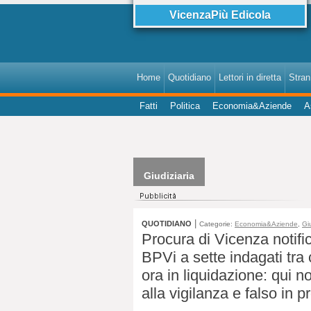
VicenzaPiù Edicola
Home
Quotidiano
Lettori in diretta
StranI
Fatti
Politica
Economia&Aziende
A
Giudiziaria
|
QUOTIDIANO
Categorie:
Economia&Aziende
,
Gi
Procura di Vicenza notifi
BPVi a sette indagati tra
ora in liquidazione: qui n
alla vigilanza e falso in p