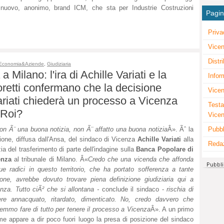
 nuovo, anonimo, brand
ICM, che sta per Industrie Costruzioni
Pagi
Priva
Vicen
Distr
Economia&Aziende
,
Giudiziaria
a Milano: l'ira di Achille Variati e la
Infor
oretti confermano che la decisione
Vicen
ariati chiederà un processo a Vicenza
Testa
 Roi?
Vice
Pubbl
on Ã¨ una buona notizia, non Ã¨ affatto una buona notizia
Â». Ãˆ la
ione, diffusa dall'Ansa, del sindaco di Vicenza
Achille Variati
alla
Reda
zia del trasferimento di parte dell'indagine sulla
Banca Popolare di
enza
al tribunale di Milano. Â«
Credo che una vicenda che affonda
ue radici in questo territorio, che ha portato sofferenza a tante
one, avrebbe dovuto trovare piena definizione giudiziaria qui a
nza. Tutto ciÃ² che si allontana -
conclude il sindaco -
rischia di
re annacquato, ritardato, dimenticato. No, credo davvero che
emmo fare di tutto per tenere il processo a Vicenza
Â». A un primo
e appare a dir poco fuori luogo la presa di posizione del sindaco