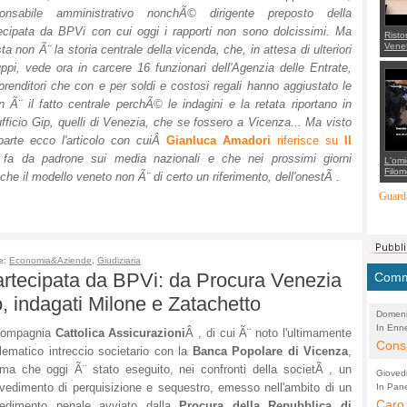
ponsabile amministrativo nonchÃ© dirigente preposto della
ecipata da BPVi con cui oggi i rapporti non sono dolcissimi. Ma
Risto
Venet
ta non Ã¨ la storia centrale della vicenda, che, in attesa di ulteriori
appel
uppi, vede ora in carcere 16 funzionari dell'Agenzia delle Entrate,
Aless
mette
imprenditori che con e per soldi e costosi regali hanno aggiustato le
con 
suppo
on Ã¨ il fatto centrale perchÃ© le indagini e la retata riportano in
regia
fficio Gip, quelli di Venezia, che se fossero a Vicenza... Ma visto
arte ecco l'articolo con cuiÂ
Gianluca Amadori
riferisce su
Il
 fa da padrone sui media nazionali e che nei prossimi giorni
L'omi
Filom
he il modello veneto non Ã¨ di certo un riferimento, dell'onestÃ .
Maran
carab
Guarda
marit
più a
di...
e:
Economia&Aziende
,
Giudiziaria
partecipata da BPVi: da Procura Venezia
Comme
, indagati Milone e Zatachetto
Domeni
In Enne
(Lucian
compagnia
Cattolica Assicurazioni
Â , di cui Ã¨ noto l'ultimamente
Alessan
Consi
lematico intreccio societario con la
Banca Popolare di Vicenza
,
evide
rma che oggi Ã¨ stato eseguito, nei confronti della societÃ , un
Gioved
Asses
vedimento di perquisizione e sequestro, emesso nell'ambito di un
In Pane
(Lucian
Bretell
Caro 
Marco
edimento penale avviato dalla
Procura della Repubblica di