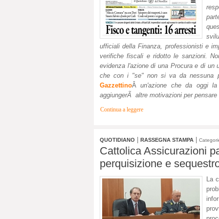
res
part
ques
svil
ufficiali della Finanza, professionisti e 
verifiche fiscali e ridotto le sanzioni. N
evidenza l'azione di una Procura e di un u
che con i "se" non si va da nessuna p
Gazzettino
Â
un'azione che da oggi la
aggiungerÃ altre motivazioni per pensare c
Continua a leggere
|
|
QUOTIDIANO
RASSEGNA STAMPA
Categori
Cattolica Assicurazioni 
perquisizione e sequestro
La 
prob
info
prov
proc