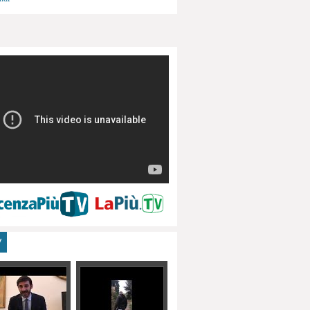
menti, turismo
V