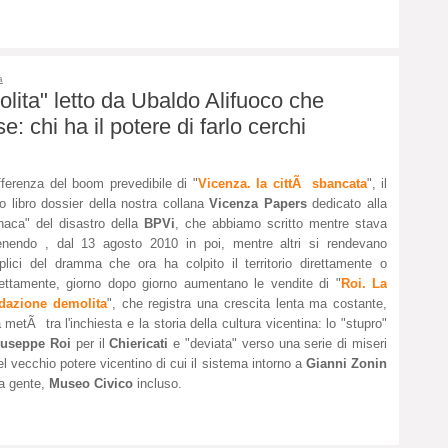
a
lita" letto da Ubaldo Alifuoco che
: chi ha il potere di farlo cerchi
fferenza del boom prevedibile di "
Vicenza. la cittÃ sbancata
", il
o libro dossier della nostra collana
Vicenza Papers
dedicato alla
naca" del disastro della
BPVi
, che abbiamo scritto mentre stava
nendo , dal 13 agosto 2010 in poi, mentre altri si rendevano
lici del dramma che ora ha colpito il territorio direttamente o
rettamente, giorno dopo giorno aumentano le vendite di "
Roi. La
dazione demolita
", che registra una crescita lenta ma costante,
tÃ tra l'inchiesta e la storia della cultura vicentina: lo "stupro"
useppe Roi
per il
Chiericati
e "deviata" verso una serie di miseri
del vecchio potere vicentino di cui il sistema intorno a
Gianni Zonin
ua gente,
Museo Civico
incluso.