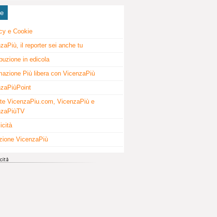
ne
cy e Cookie
zaPiù, il reporter sei anche tu
ibuzione in edicola
mazione Più libera con VicenzaPiù
zaPiùPoint
te VicenzaPiu.com, VicenzaPiù e
nzaPiùTV
icità
zione VicenzaPiù