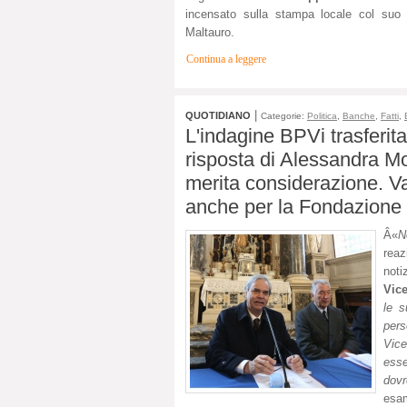
incensato sulla stampa locale col suo
Maltauro.
Continua a leggere
|
QUOTIDIANO
Categorie:
Politica
,
Banche
,
Fatti
,
L'indagine BPVi trasferita 
risposta di Alessandra M
merita considerazione. V
anche per la Fondazione
Â«
N
reaz
noti
Vic
le s
pers
Vice
esse
dovr
esam