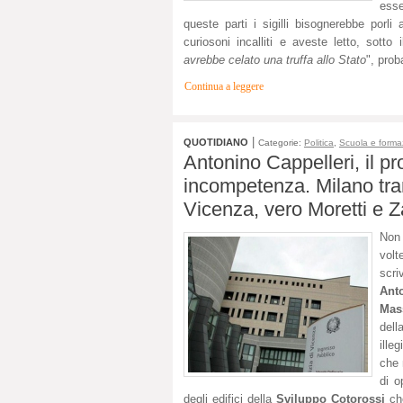
esse
queste parti i sigilli bisognerebbe porl
curiosoni incalliti e aveste letto, sotto 
avrebbe celato una truffa allo Stato
", prob
Continua a leggere
|
QUOTIDIANO
Categorie:
Politica
,
Scuola e forma
Antonino Cappelleri, il pr
incompetenza. Milano tra
Vicenza, vero Moretti e Z
Non
volt
scri
Ant
Mas
dell
ille
che 
di o
degli edifici della
Sviluppo Cotorossi
che