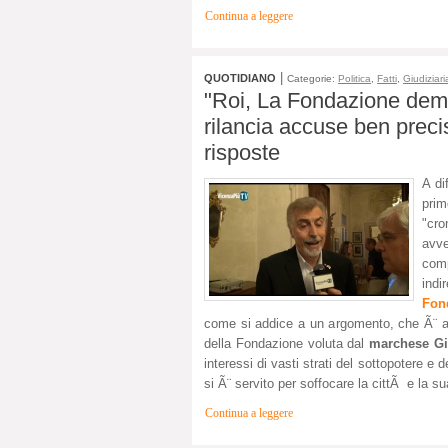
Continua a leggere
|
QUOTIDIANO
Categorie:
Politica
,
Fatti
,
Giudiziari
"Roi, La Fondazione demo
rilancia accuse ben precise
risposte
A di
prim
"cro
avve
comp
indi
Fon
come si addice a un argomento, che Ã¨ a me
della Fondazione voluta dal
marchese Gi
interessi di vasti strati del sottopotere e 
si Ã¨ servito per soffocare la cittÃ e la s
Continua a leggere