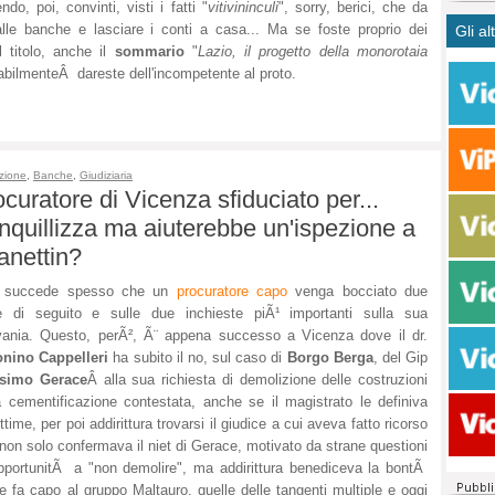
ndo, poi, convinti, visti i fatti "
vitivininculi
", sorry, berici, che da
CASO
bisog
campa
i alle banche e lasciare i conti a casa... Ma se foste proprio dei
Gli al
Meno 
Ultim
pace 
il titolo, anche il
sommario
"
Lazio, il progetto della monorotaia
Amen
Rolan
inter
abilmenteÂ dareste dell'incompetente al proto.
polit
dall'
dei c
Rotat
consi
Autos
compl
Come 
zione
,
Banche
,
Giudiziaria
50 so
ocuratore di Vicenza sfiduciato per...
20 mi
nquillizza ma aiuterebbe un'ispezione a
Comu
anettin?
Vitto
fatto 
 succede spesso che un
procuratore capo
venga bocciato due
seggi
e di seguito e sulle due inchieste piÃ¹ importanti sulla sua
dispo
vania. Questo, perÃ², Ã¨ appena successo a Vicenza dove il dr.
sopra
onino Cappelleri
ha subito il no, sul caso di
Borgo Berga
, del Gip
Paro
simo Gerace
Â alla sua richiesta di demolizione delle costruzioni
a cementificazione contestata, anche se il magistrato le definiva
gittime, per poi addirittura trovarsi il giudice a cui aveva fatto ricorso
non solo confermava il niet di Gerace, motivato da strane questioni
pportunitÃ a "non demolire", ma addirittura benediceva la bontÃ
 fa capo al gruppo Maltauro, quelle delle tangenti multiple e oggi