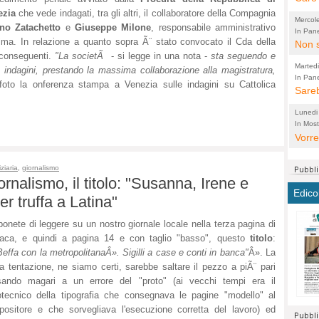
perco
ezia
che vede indagati, tra gli altri, il collaboratore della Compagnia
"prog
Mercol
ino Zatachetto
e
Giuseppe Milone
, responsabile amministrativo
cittad
porch
In Pane
ma. In relazione a quanto sopra Ã¨ stato convocato il Cda della
Bretell
Non s
2003 
per i
e conseguenti.
"La societÃ
- si legge in una nota -
sta seguendo e
sicur
Madda
che "
Marted
 indagini, prestando la massima collaborazione alla magistratura,
autom
propo
qui 
In Pane
(Lucian
 foto la onferenza stampa a Venezia sulle indagini su Cattolica
Bretell
Sareb
quot
proge
PER 
Pidin
rotab
sono 
Lunedi
elett
panni
(non 
In Most
(Lucian
di vola
Vorre
Villa
la mo
dal G
inten
distr
sono 
Aspro
e sag
città,
asso
ziaria
,
giornalismo
parte
ornalismo, il titolo: "Susanna, Irene e
conti
citta
a dir
chius
Edico
 truffa a Latina"
Chier
Pace 
costr
Sind
FORT
costr
invec
Micro
onete di leggere su un nostro giornale locale nella terza pagina di
TUTTA
signo
morac
temat
aca, e quindi a pagina 14 e con taglio "basso", questo
titolo
:
RUSS
vuol
ancor
Ora i
effa con la metropolitanaÂ». Sigilli a case e conti in banca"
Â». La
ECCEL
come 
cambi
la nu
a tentazione, ne siamo certi, sarebbe saltare il pezzo a piÃ¨ pari
alta 
seria
stagn
L'ope
sando magari a un errore del "proto" (ai vecchi tempi era il
Citta
conse
ma no
tecnico della tipografia che consegnava le pagine "modello" al
propa
ositore e che sorvegliava l'esecuzione corretta del lavoro) ed
perch
Comu