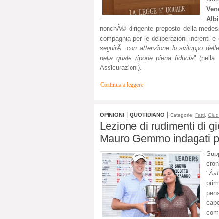
Ven
Alb
nonchÃ© dirigente preposto della medesi
compagnia per le deliberazioni inerenti 
seguirÃ con attenzione lo sviluppo delle
nella quale ripone piena fiducia
" (nella
Assicurazioni).
Continua a leggere
|
|
OPINIONI
QUOTIDIANO
Categorie:
Fatti
,
Giudi
Lezione di rudimenti di gi
Mauro Gemmo indagati per
Supp
cron
"
Â«B
prim
pen
capo
comp