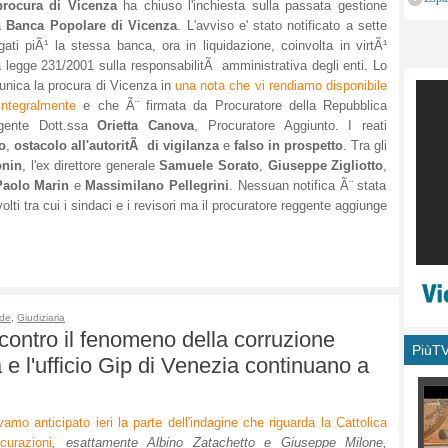
procura di Vicenza
ha chiuso l'inchiesta sulla passata gestione
monu
a
Banca Popolare di Vicenza
. L'avviso e' stato notificato a sette
gati piÃ¹ la stessa banca, ora in liquidazione, coinvolta in virtÃ¹
a legge 231/2001 sulla responsabilitÃ amministrativa degli enti. Lo
nica la procura di Vicenza in
una nota che vi rendiamo disponibile
integralmente
e che Ã¨ firmata da Procuratore della Repubblica
gente Dott.ssa
Orietta Canova
, Procuratore Aggiunto. I reati
o
,
ostacolo all'autoritÃ di vigilanza
e
falso in prospetto
. Tra gli
onin
, l'ex direttore generale
Samuele Sorato
,
Giuseppe Zigliotto
,
Paolo Marin
e
Massimilano Pellegrini
. Nessuan notifica Ã¨ stata
volti tra cui i sindaci e i revisori ma il procuratore reggente aggiunge
de
,
Giudiziaria
contro il fenomeno della corruzione
PiùT
 e l'ufficio Gip di Venezia continuano a
amo anticipato ieri la parte dell'indagine che riguarda la Cattolica
curazioni
, esattamente Albino Zatachetto e Giuseppe Milone,