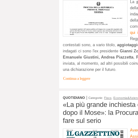
La
dell
inda
dell
comu
qui 
Reg
contestati sono, a vario titolo,
aggiotaggi
indagati ci sono l'ex presidente
Gianni Z
Emanuele Giustini,
Andrea Piazzetta
,
inviata, al momento, ad altri possibili coin
una dichiarazione per il futuro.
Continua a leggere
|
QUOTIDIANO
Categorie:
Fisco
,
Economia&Azien
«La più grande inchiesta 
dopo il Mose»: la Procura
fare sul serio
Avev
Assi