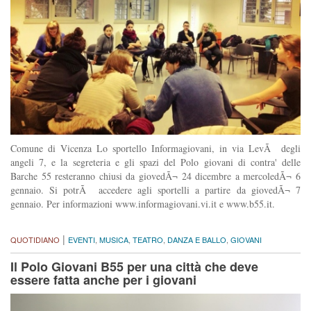
Comune di Vicenza Lo sportello Informagiovani, in via LevÃ degli
angeli 7, e la segreteria e gli spazi del Polo giovani di contra' delle
Barche 55 resteranno chiusi da giovedÃ¬ 24 dicembre a mercoledÃ¬ 6
gennaio. Si potrÃ accedere agli sportelli a partire da giovedÃ¬ 7
gennaio. Per informazioni www.informagiovani.vi.it e www.b55.it.
|
QUOTIDIANO
EVENTI
,
MUSICA
,
TEATRO
,
DANZA E BALLO
,
GIOVANI
Il Polo Giovani B55 per una città che deve
essere fatta anche per i giovani