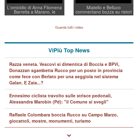
L'omicidio di Anna Filomena
Miatello e Belluco
Barretta a Marano, le
commentano bozza su ristori
indagini dei carabinieri di
BPVi e Veneto Banca
Vicenza sul marito Angelo
Lavarra: più avvincenti di
Guarda tutti i video
quelle di... Barbara D'Urso
ViPiù Top News
Razza veneta. Vescovi si dimentica di Boccia e BPVi,
Donazzan sgambetta Rucco per un posto in provincia
come fece con Berlato per una seggiola nel sistema
Galan. E Zaia...?
Ennesimo ciclista travolto sulle strisce pedonali,
Alessandra Marobin (Pd): "il Comune si svegli"
Raffaele Colombara boccia Rucco su Campo Marzo,
giocattoli, mostre, monumenti, turismo