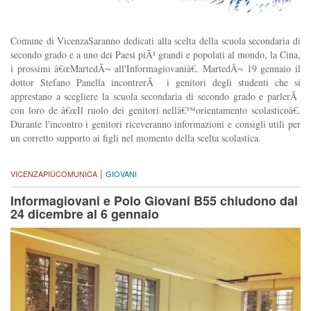
Comune di VicenzaSaranno dedicati alla scelta della scuola secondaria di
secondo grado e a uno dei Paesi piÃ¹ grandi e popolati al mondo, la Cina,
i prossimi â€œMartedÃ¬ all'Informagiovaniâ€. MartedÃ¬ 19 gennaio il
dottor Stefano Panella incontrerÃ i genitori degli studenti che si
apprestano a scegliere la scuola secondaria di secondo grado e parlerÃ
con loro de â€œIl ruolo dei genitori nellâ€™orientamento scolasticoâ€.
Durante l'incontro i genitori riceveranno informazioni e consigli utili per
un corretto supporto ai figli nel momento della scelta scolastica.
|
VICENZAPIÙCOMUNICA
GIOVANI
Informagiovani e Polo Giovani B55 chiudono dal
24 dicembre al 6 gennaio