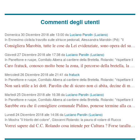
Commenti degli utenti
Domenica 30 Dicembre 2018 alle 13:00 da
Luciano Parolin (Luciano)
In Ennesimo ciclista travolto sulle strisce pedonali, Alessandra Marobin (Pd): "il
Comune si svegli"
Consigliera Marobin, tutte le cose da Lei evidenziate, sono opera del suo ex Assessore e compagno di Partito Antonio Marco Dalla Pozza Assessore alla "progettazione" di piste ciclabili e altre porcherie. A lui manderei il conto da saldare per incidenti e danni alle persone. E' ora che "finiamola." Avete perso rassegnatevi. qui IL SINDACO RUCCO NON C'ENTRA PER NIENTE. CAPITO!!!!!!!! Amen.
Giovedi 27 Dicembre 2018 alle 17:38 da
Luciano Parolin (Luciano)
In Panettone e ruspe, Comitato Albera al cantiere della Bretella. Rolando: "rispettare il
cronoprogramma"
Caro fratuck, conosco molto bene la zona, il percorso della bretella, la situazione dei cittadini, abito in Viale Trento. A partire dal 2003 ho partecipato al Comitato di Maddalene pro bretella, e a riunioni propositive per apportare modifiche al progetto. Numerose mie foto del territorio sono arrivate a Roma, altri miei interventi (non graditi dalla Sx) sono stati pubblicati dal GdV, assieme ad altri come Ciro Asproso, ora favorevole alla bretella. Ho partecipato alla raccolta firme per la chiusura della strada x 5 giorni eseguita dal Sindaco Hullwech per sforamento 180 Micro/g. Pertanto come impegno per la tematica sono apposto con la coscienza. Ora il Progetto è partito, fine! Voglio dire che la nuova Giunta "comunale" non c'entra più. L'opera sarà "malauguratamente" eseguita, ma non con il mio placet. Il Consigliere Comunale dovrebbe capire che la campagna elettorale è finita, con buona pace di tutti. Quello che invece dovrebbe interessare è la proprietà della strada, dall'uscita autostradale Ovest, sino alla Rotatoria dell'Albara, vi sono tre possessori: Autostrade SpA; La Provincia, il Comune. Come la mettiamo per il futuro ? I costi, da 50 sono saliti a 100 milioni di € come dire 20 milioni a KM (!) da non credere. Comunque si farà. Ma nessuno canti Vittoria, anzi meglio non farne un ulteriore fatto "partitico" per questioni elettorali o di seggio. Se mi manda la sua mail, sono disponibile ad inviare i documenti e le foto sopra descritte. Con ossequi, Luciano Parolin
Mercoledi 26 Dicembre 2018 alle 21:41 da
fratuck
In Panettone e ruspe, Comitato Albera al cantiere della Bretella. Rolando: "rispettare il
cronoprogramma"
Non sarà utile a lei dott. Parolin che di sicuro non ci abita, decine di migliaia di TIR, automobili e padroncini che passano quotidianamente per una strada appena rotabile, non è più possibile stendere i panni, attraversare la strada senza rischiare la morte, le case stanno crepando, i tempi sono cambiati e la bretella non passerà assolutamente per maddalene (ma cosa sta a dire?!), dia invece responsabilità a chi ha costruito tagliando la strada che doveva invece terminare a isola vicentina e non al moracchino lasciando Motta di Costabissara ancora in panne di traffico. I tempi sono cambiati dottore e se l'anagrafe della vita stagna nell'essere umano impressioni conservatrici, la società non le considera perchè va avanti, si industrializza e ha bisogno di infrastrutture e di sviluppo. Ultima considerazione, se è geloso di Rolando perchè vede in lui solo campagne politiche mentre si difendono i SOLI diritti dei cittadini, la preghiamo faccia considerazioni più appropriate. Saluti e complimenti per i suoi scritti.
Martedi 25 Dicembre 2018 alle 16:38 da
Luciano Parolin (Luciano)
In Panettone e ruspe, Comitato Albera al cantiere della Bretella. Rolando: "rispettare il
cronoprogramma"
Sarebbe ora che il consigliere comunale Pidino, ponesse termine alla campagna elettorale nel territorio del suo seggio Villaggio del Sole. La tiraca è iniziata, distruggerà 6 km di prateria ovest della città, ricca di fonti e sorgenti d'acqua. I cittadini di Maddalene non avranno più Pace la notte. Molta colpa per la costruzione di questa Strada è proprio del signor Rolando,dei suoi gazebo mobili e che vuol far passare questa opera VANDALICA come progetto "utile" a chi ? Non è cosa seria sig. Rolando!
Lunedi 24 Dicembre 2018 alle 14:06 da
Luciano Parolin (Luciano)
In Mostra "Il trionfo del colore", Giovanni Rolando: la paura di volare di Rucco
Vorrei sapere dal C.C. Rolando cosa intende per Cultura ? Forse tarallucci, vino e sagre, o spaghetti tricolori del PD ? Il continuo (s)parlare della mostra a Palazzo Chiericati caro consigliere DANNEGGIA FORTEMENTE l'immagine della città TUTTA e fa deviare i consensi che in RUSSIA (badi bene ex U.R.S.S.) sono ECCELLENTI. A livello artistico l'evento è di alta Valenza culturale, COMPITO di Tutta la Cittadinanza fare il possibile per propagandare l'iniziativa senza farne UN CASO PARTITICO come fa Lei da sempre. Meno Gazebo + Partecipazione! E così sia. Amen.