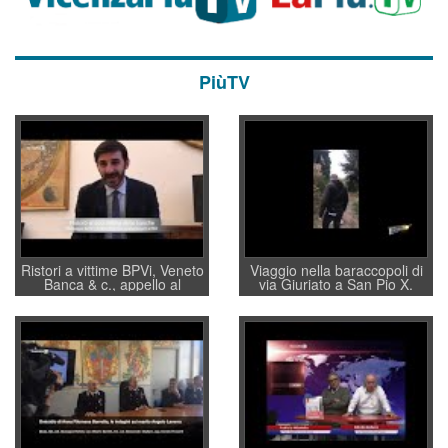
PiùTV
Ristori a vittime BPVi, Veneto
Viaggio nella baraccopoli di
Banca & c., appello al
via Giuriato a San Pio X.
sottosegretario Alessio
Vicenza ai Vicentini: “faremo
Villarosa: per mettere ordine
un regalo di Natale ai
convochi con Di Maio CNCU
residenti”
a supporto della cabina di
regia al Mef