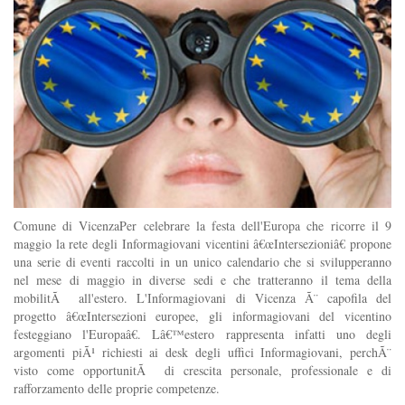
Comune di VicenzaPer celebrare la festa dell'Europa che ricorre il 9
maggio la rete degli Informagiovani vicentini â€œIntersezioniâ€ propone
una serie di eventi raccolti in un unico calendario che si svilupperanno
nel mese di maggio in diverse sedi e che tratteranno il tema della
mobilitÃ all'estero. L'Informagiovani di Vicenza Ã¨ capofila del
progetto â€œIntersezioni europee, gli informagiovani del vicentino
festeggiano l'Europaâ€. Lâ€™estero rappresenta infatti uno degli
argomenti piÃ¹ richiesti ai desk degli uffici Informagiovani, perchÃ¨
visto come opportunitÃ di crescita personale, professionale e di
rafforzamento delle proprie competenze.