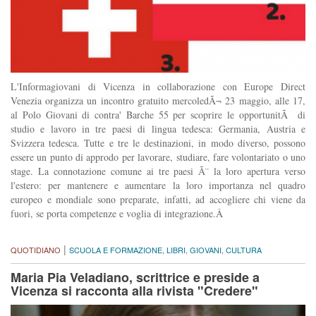
L'Informagiovani di Vicenza in collaborazione con Europe Direct
Venezia organizza un incontro gratuito mercoledÃ¬ 23 maggio, alle 17,
al Polo Giovani di contra' Barche 55 per scoprire le opportunitÃ di
studio e lavoro in tre paesi di lingua tedesca: Germania, Austria e
Svizzera tedesca. Tutte e tre le destinazioni, in modo diverso, possono
essere un punto di approdo per lavorare, studiare, fare volontariato o uno
stage. La connotazione comune ai tre paesi Ã¨ la loro apertura verso
l'estero: per mantenere e aumentare la loro importanza nel quadro
europeo e mondiale sono preparate, infatti, ad accogliere chi viene da
fuori, se porta competenze e voglia di integrazione.Â
|
QUOTIDIANO
SCUOLA E FORMAZIONE
,
LIBRI
,
GIOVANI
,
CULTURA
Maria Pia Veladiano, scrittrice e preside a
Vicenza si racconta alla rivista "Credere"