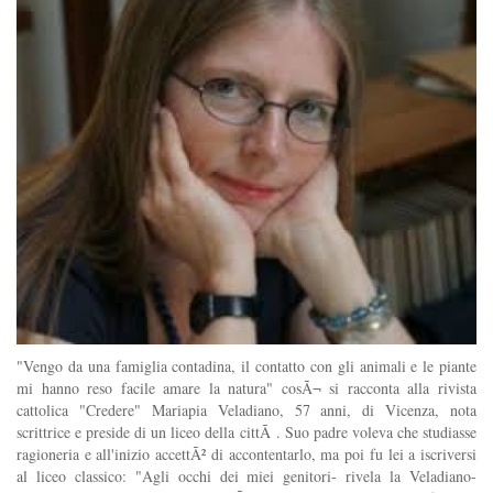
"Vengo da una famiglia contadina, il contatto con gli animali e le piante
mi hanno reso facile amare la natura" cosÃ¬ si racconta alla rivista
cattolica "Credere" Mariapia Veladiano, 57 anni, di Vicenza, nota
scrittrice e preside di un liceo della cittÃ . Suo padre voleva che studiasse
ragioneria e all'inizio accettÃ² di accontentarlo, ma poi fu lei a iscriversi
al liceo classico: "Agli occhi dei miei genitori- rivela la Veladiano-