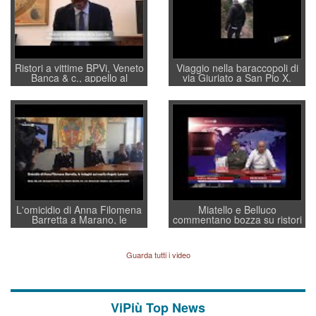
Ristori a vittime BPVi, Veneto
Viaggio nella baraccopoli di
Banca & c., appello al
via Giuriato a San Pio X.
sottosegretario Alessio
Vicenza ai Vicentini: “faremo
Villarosa: per mettere ordine
un regalo di Natale ai
convochi con Di Maio CNCU
residenti”
a supporto della cabina di
regia al Mef
L'omicidio di Anna Filomena
Miatello e Belluco
Barretta a Marano, le
commentano bozza su ristori
indagini dei carabinieri di
BPVi e Veneto Banca
Vicenza sul marito Angelo
Lavarra: più avvincenti di
Guarda tutti i video
quelle di... Barbara D'Urso
ViPiù Top News