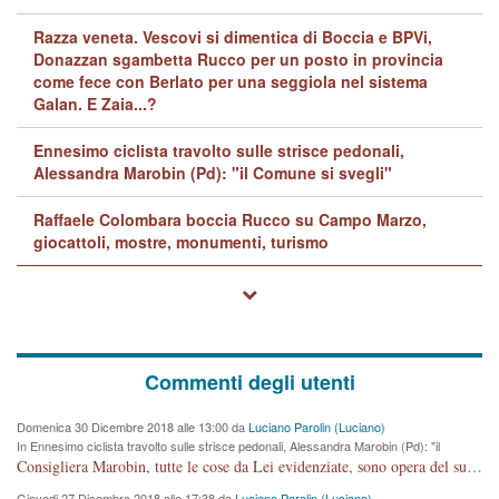
Razza veneta. Vescovi si dimentica di Boccia e BPVi,
Donazzan sgambetta Rucco per un posto in provincia
come fece con Berlato per una seggiola nel sistema
Galan. E Zaia...?
Ennesimo ciclista travolto sulle strisce pedonali,
Alessandra Marobin (Pd): "il Comune si svegli"
Raffaele Colombara boccia Rucco su Campo Marzo,
giocattoli, mostre, monumenti, turismo
Commenti degli utenti
Domenica 30 Dicembre 2018 alle 13:00 da
Luciano Parolin (Luciano)
In Ennesimo ciclista travolto sulle strisce pedonali, Alessandra Marobin (Pd): "il
Comune si svegli"
Consigliera Marobin, tutte le cose da Lei evidenziate, sono opera del suo ex Assessore e compagno di Partito Antonio Marco Dalla Pozza Assessore alla "progettazione" di piste ciclabili e altre porcherie. A lui manderei il conto da saldare per incidenti e danni alle persone. E' ora che "finiamola." Avete perso rassegnatevi. qui IL SINDACO RUCCO NON C'ENTRA PER NIENTE. CAPITO!!!!!!!! Amen.
Giovedi 27 Dicembre 2018 alle 17:38 da
Luciano Parolin (Luciano)