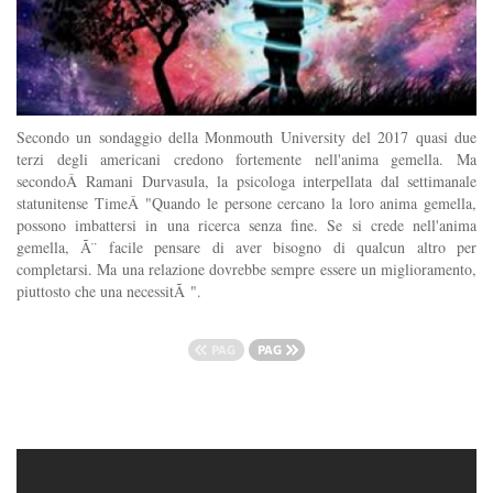
Secondo un sondaggio della Monmouth University del 2017 quasi due
terzi degli americani credono fortemente nell'anima gemella. Ma
secondoÂ Ramani Durvasula, la psicologa interpellata dal settimanale
statunitense TimeÂ "Quando le persone cercano la loro anima gemella,
possono imbattersi in una ricerca senza fine. Se si crede nell'anima
gemella, Ã¨ facile pensare di aver bisogno di qualcun altro per
completarsi. Ma una relazione dovrebbe sempre essere un miglioramento,
piuttosto che una necessitÃ ".