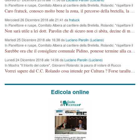
In Panettone e ruspe, Comitato Albera al cantiere della Bretella. Rolando: "rispettare il
cronoprogramma"
Caro fratuck, conosco molto bene la zona, il percorso della bretella, la situazione dei cittadini, abito in Viale Trento. A partire dal 2003 ho partecipato al Comitato di Maddalene pro bretella, e a riunioni propositive per apportare modifiche al progetto. Numerose mie foto del territorio sono arrivate a Roma, altri miei interventi (non graditi dalla Sx) sono stati pubblicati dal GdV, assieme ad altri come Ciro Asproso, ora favorevole alla bretella. Ho partecipato alla raccolta firme per la chiusura della strada x 5 giorni eseguita dal Sindaco Hullwech per sforamento 180 Micro/g. Pertanto come impegno per la tematica sono apposto con la coscienza. Ora il Progetto è partito, fine! Voglio dire che la nuova Giunta "comunale" non c'entra più. L'opera sarà "malauguratamente" eseguita, ma non con il mio placet. Il Consigliere Comunale dovrebbe capire che la campagna elettorale è finita, con buona pace di tutti. Quello che invece dovrebbe interessare è la proprietà della strada, dall'uscita autostradale Ovest, sino alla Rotatoria dell'Albara, vi sono tre possessori: Autostrade SpA; La Provincia, il Comune. Come la mettiamo per il futuro ? I costi, da 50 sono saliti a 100 milioni di € come dire 20 milioni a KM (!) da non credere. Comunque si farà. Ma nessuno canti Vittoria, anzi meglio non farne un ulteriore fatto "partitico" per questioni elettorali o di seggio. Se mi manda la sua mail, sono disponibile ad inviare i documenti e le foto sopra descritte. Con ossequi, Luciano Parolin
Mercoledi 26 Dicembre 2018 alle 21:41 da
fratuck
In Panettone e ruspe, Comitato Albera al cantiere della Bretella. Rolando: "rispettare il
cronoprogramma"
Non sarà utile a lei dott. Parolin che di sicuro non ci abita, decine di migliaia di TIR, automobili e padroncini che passano quotidianamente per una strada appena rotabile, non è più possibile stendere i panni, attraversare la strada senza rischiare la morte, le case stanno crepando, i tempi sono cambiati e la bretella non passerà assolutamente per maddalene (ma cosa sta a dire?!), dia invece responsabilità a chi ha costruito tagliando la strada che doveva invece terminare a isola vicentina e non al moracchino lasciando Motta di Costabissara ancora in panne di traffico. I tempi sono cambiati dottore e se l'anagrafe della vita stagna nell'essere umano impressioni conservatrici, la società non le considera perchè va avanti, si industrializza e ha bisogno di infrastrutture e di sviluppo. Ultima considerazione, se è geloso di Rolando perchè vede in lui solo campagne politiche mentre si difendono i SOLI diritti dei cittadini, la preghiamo faccia considerazioni più appropriate. Saluti e complimenti per i suoi scritti.
Martedi 25 Dicembre 2018 alle 16:38 da
Luciano Parolin (Luciano)
In Panettone e ruspe, Comitato Albera al cantiere della Bretella. Rolando: "rispettare il
cronoprogramma"
Sarebbe ora che il consigliere comunale Pidino, ponesse termine alla campagna elettorale nel territorio del suo seggio Villaggio del Sole. La tiraca è iniziata, distruggerà 6 km di prateria ovest della città, ricca di fonti e sorgenti d'acqua. I cittadini di Maddalene non avranno più Pace la notte. Molta colpa per la costruzione di questa Strada è proprio del signor Rolando,dei suoi gazebo mobili e che vuol far passare questa opera VANDALICA come progetto "utile" a chi ? Non è cosa seria sig. Rolando!
Lunedi 24 Dicembre 2018 alle 14:06 da
Luciano Parolin (Luciano)
In Mostra "Il trionfo del colore", Giovanni Rolando: la paura di volare di Rucco
Vorrei sapere dal C.C. Rolando cosa intende per Cultura ? Forse tarallucci, vino e sagre, o spaghetti tricolori del PD ? Il continuo (s)parlare della mostra a Palazzo Chiericati caro consigliere DANNEGGIA FORTEMENTE l'immagine della città TUTTA e fa deviare i consensi che in RUSSIA (badi bene ex U.R.S.S.) sono ECCELLENTI. A livello artistico l'evento è di alta Valenza culturale, COMPITO di Tutta la Cittadinanza fare il possibile per propagandare l'iniziativa senza farne UN CASO PARTITICO come fa Lei da sempre. Meno Gazebo + Partecipazione! E così sia. Amen.
Edicola online