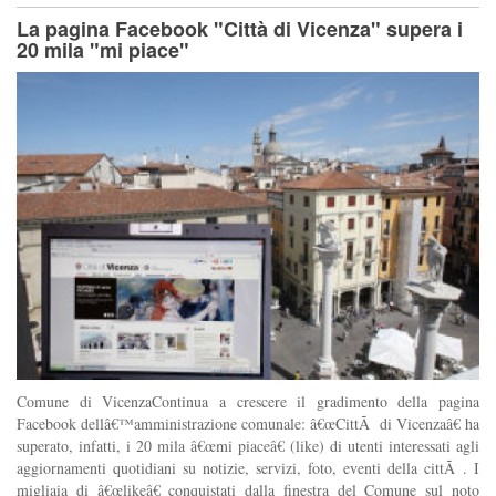
La pagina Facebook "Città di Vicenza" supera i
20 mila "mi piace"
Comune di VicenzaContinua a crescere il gradimento della pagina
Facebook dellâ€™amministrazione comunale: â€œCittÃ di Vicenzaâ€ ha
superato, infatti, i 20 mila â€œmi piaceâ€ (like) di utenti interessati agli
aggiornamenti quotidiani su notizie, servizi, foto, eventi della cittÃ . I
migliaia di â€œlikeâ€ conquistati dalla finestra del Comune sul noto