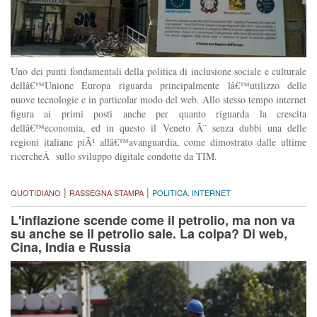
Uno dei punti fondamentali della politica di inclusione sociale e culturale
dellâ€™Unione Europa riguarda principalmente lâ€™utilizzo delle
nuove tecnologie e in particolar modo del web. Allo stesso tempo internet
figura ai primi posti anche per quanto riguarda la crescita
dellâ€™economia, ed in questo il Veneto Ã¨ senza dubbi una delle
regioni italiane piÃ¹ allâ€™avanguardia, come dimostrato dalle ultime
ricercheÂ sullo sviluppo digitale condotte da TIM.
|
|
QUOTIDIANO
RASSEGNA STAMPA
POLITICA
,
INTERNET
L'inflazione scende come il petrolio, ma non va
su anche se il petrolio sale. La colpa? Di web,
Cina, India e Russia