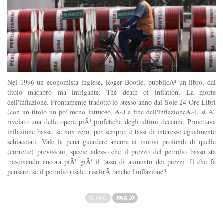
Nel 1996 un economista inglese, Roger Bootle, pubblicÃ² un libro, dal
titolo macabro ma intrigante: The death of inflation, La morte
dell'inflazione. Prontamente tradotto lo stesso anno dal Sole 24 Ore Libri
(con un titolo un po' meno luttuoso, Â«La fine dell'inflazioneÂ»), si Ã¨
rivelato una delle opere piÃ¹ profetiche degli ultimi decenni. Proiettava
inflazione bassa, se non zero, per sempre, e tassi di interesse egualmente
schiacciati. Vale la pena guardare ancora ai motivi profondi di quelle
(corrette) previsioni, specie adesso che il prezzo del petrolio basso sta
trascinando ancora piÃ¹ giÃ¹ il tasso di aumento dei prezzi. Il che fa
pensare: se il petrolio risale, risalirÃ anche l'inflazione?