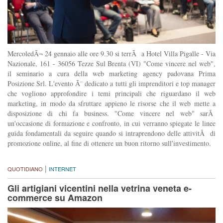
MercoledÃ¬ 24 gennaio alle ore 9.30 si terrÃ a Hotel Villa Pigalle - Via
Nazionale, 161 - 36056 Tezze Sul Brenta (VI) "Come vincere nel web",
il seminario a cura della web marketing agency padovana Prima
Posizione Srl. L'evento Ã¨ dedicato a tutti gli imprenditori e top manager
che vogliono approfondire i temi principali che riguardano il web
marketing, in modo da sfruttare appieno le risorse che il web mette a
disposizione di chi fa business. "Come vincere nel web" sarÃ
un'occasione di formazione e confronto, in cui verranno spiegate le linee
guida fondamentali da seguire quando si intraprendono delle attivitÃ di
promozione online, al fine di ottenere un buon ritorno sull'investimento.
|
QUOTIDIANO
INTERNET
Gli artigiani vicentini nella vetrina veneta e-
commerce su Amazon