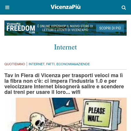
Internet
|
QUOTIDIANO
INTERNET
,
FATTI
,
ECONOMIA&AZIENDE
Tav in Fiera di Vicenza per trasporti veloci ma lì
la fibra non c'è: ci impera l'industria 1.0 e per
velocizzare Internet bisognerà salire e scendere
dai treni per usare il loro... wifi