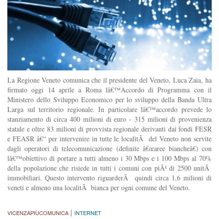
La Regione Veneto comunica che il presidente del Veneto, Luca Zaia, ha
firmato oggi 14 aprile a Roma lâ€™Accordo di Programma con il
Ministero dello Sviluppo Economico per lo sviluppo della Banda Ultra
Larga sul territorio regionale. In particolare lâ€™accordo prevede lo
stanziamento di circa 400 milioni di euro - 315 milioni di provenienza
statale e oltre 83 milioni di provvista regionale derivanti dai fondi FESR
e FEASR â€“ per intervenire in tutte le localitÃ del Veneto non servite
dagli operatori di telecomunicazione (definite â€œaree biancheâ€) con
lâ€™obiettivo di portare a tutti almeno i 30 Mbps e i 100 Mbps al 70%
della popolazione che risiede in tutti i comuni con piÃ¹ di 2500 unitÃ
immobiliari. Questo intervento riguarderÃ quindi circa 1,6 milioni di
veneti e almeno una localitÃ bianca per ogni comune del Veneto.
|
VICENZAPIÙCOMUNICA
INTERNET