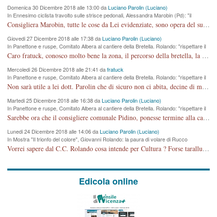
Domenica 30 Dicembre 2018 alle 13:00 da
Luciano Parolin (Luciano)
In Ennesimo ciclista travolto sulle strisce pedonali, Alessandra Marobin (Pd): "il
Comune si svegli"
Consigliera Marobin, tutte le cose da Lei evidenziate, sono opera del suo ex Assessore e compagno di Partito Antonio Marco Dalla Pozza Assessore alla "progettazione" di piste ciclabili e altre porcherie. A lui manderei il conto da saldare per incidenti e danni alle persone. E' ora che "finiamola." Avete perso rassegnatevi. qui IL SINDACO RUCCO NON C'ENTRA PER NIENTE. CAPITO!!!!!!!! Amen.
Giovedi 27 Dicembre 2018 alle 17:38 da
Luciano Parolin (Luciano)
In Panettone e ruspe, Comitato Albera al cantiere della Bretella. Rolando: "rispettare il
cronoprogramma"
Caro fratuck, conosco molto bene la zona, il percorso della bretella, la situazione dei cittadini, abito in Viale Trento. A partire dal 2003 ho partecipato al Comitato di Maddalene pro bretella, e a riunioni propositive per apportare modifiche al progetto. Numerose mie foto del territorio sono arrivate a Roma, altri miei interventi (non graditi dalla Sx) sono stati pubblicati dal GdV, assieme ad altri come Ciro Asproso, ora favorevole alla bretella. Ho partecipato alla raccolta firme per la chiusura della strada x 5 giorni eseguita dal Sindaco Hullwech per sforamento 180 Micro/g. Pertanto come impegno per la tematica sono apposto con la coscienza. Ora il Progetto è partito, fine! Voglio dire che la nuova Giunta "comunale" non c'entra più. L'opera sarà "malauguratamente" eseguita, ma non con il mio placet. Il Consigliere Comunale dovrebbe capire che la campagna elettorale è finita, con buona pace di tutti. Quello che invece dovrebbe interessare è la proprietà della strada, dall'uscita autostradale Ovest, sino alla Rotatoria dell'Albara, vi sono tre possessori: Autostrade SpA; La Provincia, il Comune. Come la mettiamo per il futuro ? I costi, da 50 sono saliti a 100 milioni di € come dire 20 milioni a KM (!) da non credere. Comunque si farà. Ma nessuno canti Vittoria, anzi meglio non farne un ulteriore fatto "partitico" per questioni elettorali o di seggio. Se mi manda la sua mail, sono disponibile ad inviare i documenti e le foto sopra descritte. Con ossequi, Luciano Parolin
Mercoledi 26 Dicembre 2018 alle 21:41 da
fratuck
In Panettone e ruspe, Comitato Albera al cantiere della Bretella. Rolando: "rispettare il
cronoprogramma"
Non sarà utile a lei dott. Parolin che di sicuro non ci abita, decine di migliaia di TIR, automobili e padroncini che passano quotidianamente per una strada appena rotabile, non è più possibile stendere i panni, attraversare la strada senza rischiare la morte, le case stanno crepando, i tempi sono cambiati e la bretella non passerà assolutamente per maddalene (ma cosa sta a dire?!), dia invece responsabilità a chi ha costruito tagliando la strada che doveva invece terminare a isola vicentina e non al moracchino lasciando Motta di Costabissara ancora in panne di traffico. I tempi sono cambiati dottore e se l'anagrafe della vita stagna nell'essere umano impressioni conservatrici, la società non le considera perchè va avanti, si industrializza e ha bisogno di infrastrutture e di sviluppo. Ultima considerazione, se è geloso di Rolando perchè vede in lui solo campagne politiche mentre si difendono i SOLI diritti dei cittadini, la preghiamo faccia considerazioni più appropriate. Saluti e complimenti per i suoi scritti.
Martedi 25 Dicembre 2018 alle 16:38 da
Luciano Parolin (Luciano)
In Panettone e ruspe, Comitato Albera al cantiere della Bretella. Rolando: "rispettare il
cronoprogramma"
Sarebbe ora che il consigliere comunale Pidino, ponesse termine alla campagna elettorale nel territorio del suo seggio Villaggio del Sole. La tiraca è iniziata, distruggerà 6 km di prateria ovest della città, ricca di fonti e sorgenti d'acqua. I cittadini di Maddalene non avranno più Pace la notte. Molta colpa per la costruzione di questa Strada è proprio del signor Rolando,dei suoi gazebo mobili e che vuol far passare questa opera VANDALICA come progetto "utile" a chi ? Non è cosa seria sig. Rolando!
Lunedi 24 Dicembre 2018 alle 14:06 da
Luciano Parolin (Luciano)
In Mostra "Il trionfo del colore", Giovanni Rolando: la paura di volare di Rucco
Vorrei sapere dal C.C. Rolando cosa intende per Cultura ? Forse tarallucci, vino e sagre, o spaghetti tricolori del PD ? Il continuo (s)parlare della mostra a Palazzo Chiericati caro consigliere DANNEGGIA FORTEMENTE l'immagine della città TUTTA e fa deviare i consensi che in RUSSIA (badi bene ex U.R.S.S.) sono ECCELLENTI. A livello artistico l'evento è di alta Valenza culturale, COMPITO di Tutta la Cittadinanza fare il possibile per propagandare l'iniziativa senza farne UN CASO PARTITICO come fa Lei da sempre. Meno Gazebo + Partecipazione! E così sia. Amen.
Edicola online