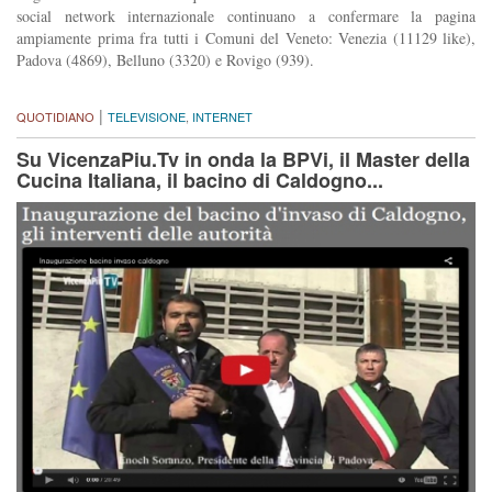
social network internazionale continuano a confermare la pagina
ampiamente prima fra tutti i Comuni del Veneto: Venezia (11129 like),
Padova (4869), Belluno (3320) e Rovigo (939).
|
QUOTIDIANO
TELEVISIONE
,
INTERNET
Su VicenzaPiu.Tv in onda la BPVi, il Master della
Cucina Italiana, il bacino di Caldogno...