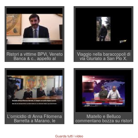
Ristori a vittime BPVi, Veneto
Viaggio nella baraccopoli di
Banca & c., appello al
via Giuriato a San Pio X.
sottosegretario Alessio
Vicenza ai Vicentini: “faremo
Villarosa: per mettere ordine
un regalo di Natale ai
convochi con Di Maio CNCU
residenti”
a supporto della cabina di
regia al Mef
L'omicidio di Anna Filomena
Miatello e Belluco
Barretta a Marano, le
commentano bozza su ristori
indagini dei carabinieri di
BPVi e Veneto Banca
Vicenza sul marito Angelo
Lavarra: più avvincenti di
Guarda tutti i video
quelle di... Barbara D'Urso