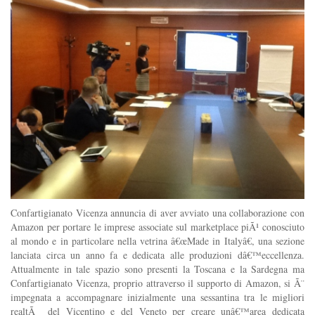
Confartigianato Vicenza annuncia di aver avviato una collaborazione con
Amazon per portare le imprese associate sul marketplace piÃ¹ conosciuto
al mondo e in particolare nella vetrina â€œMade in Italyâ€, una sezione
lanciata circa un anno fa e dedicata alle produzioni dâ€™eccellenza.
Attualmente in tale spazio sono presenti la Toscana e la Sardegna ma
Confartigianato Vicenza, proprio attraverso il supporto di Amazon, si Ã¨
impegnata a accompagnare inizialmente una sessantina tra le migliori
realtÃ del Vicentino e del Veneto per creare unâ€™area dedicata