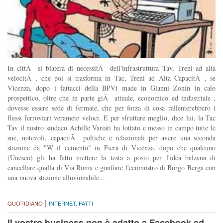
In cittÃ si blatera di necessitÃ dell'infrastruttura Tav, Treni ad alta
velocitÃ , che poi si trasforma in Tac, Treni ad Alta CapacitÃ , se
Vicenza, dopo i fattacci della BPVi made in Gianni Zonin in calo
prospettico, oltre che in parte giÃ attuale, economico ed industriale ,
dovesse essere sede di fermate, che per forza di cosa rallenterebbero i
flussi ferroviari veramete veloci. E per sfruttare meglio, dice lui, la Tac
Tav il nostro sindaco Achille Variati ha lottato e messo in campo tutte le
sue, notevoli, capacitÃ poltiche e relazionali per avere una seconda
stazione da "W il cemento" in Fiera di Vicenza, dopo che qualcuno
(Unesco) gli ha fatto mettere la testa a posto per l'idea balzana di
cancellare qualla di Via Roma e gonfiare l'ecomostro di Borgo Berga con
una nuova stazione alluvionabile...
|
QUOTIDIANO
INTERNET
,
FATTI
Il vostro business non è adatto a Facebook ed