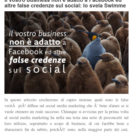
altre false credenze sul social: lo svela Swimme
In questo articolo cercheremo di capire insieme quali sono le false
veritÃ piÃ¹ diffuse sul social media marketing che Ã¨ bene sfatare se si
vuole ottenere un reale successo. Chiunque si avvicina per la prima volta
al social media marketing ha nella sua testa una serie di preconcetti sul
loro utilizzo, soprattutto a scopo di business, di cui farebbe bene a
sbarazzarsi fin da subito, poichÃ© sono, nella maggior parte dei casi,