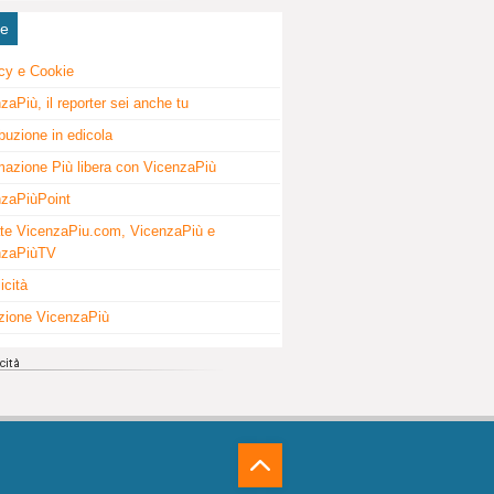
ne
cy e Cookie
zaPiù, il reporter sei anche tu
ibuzione in edicola
mazione Più libera con VicenzaPiù
zaPiùPoint
te VicenzaPiu.com, VicenzaPiù e
nzaPiùTV
icità
zione VicenzaPiù
⁁