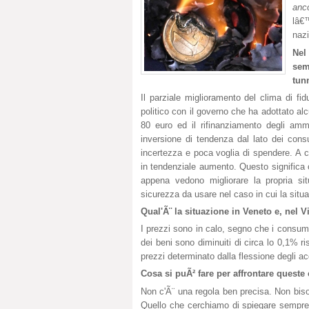
anc
lâ€
nazi
Nel
sem
tun
Il parziale miglioramento del clima di fid
politico con il governo che ha adottato al
80 euro ed il rifinanziamento degli ammo
inversione di tendenza dal lato dei cons
incertezza e poca voglia di spendere. A c
in tendenziale aumento. Questo significa 
appena vedono migliorare la propria si
sicurezza da usare nel caso in cui la situ
Qual'Ã¨ la situazione in Veneto e, nel V
I prezzi sono in calo, segno che i consum
dei beni sono diminuiti di circa lo 0,1% ris
prezzi determinato dalla flessione degli ac
Cosa si puÃ² fare per affrontare queste c
Non c'Ã¨ una regola ben precisa. Non bis
Quello che cerchiamo di spiegare sempr