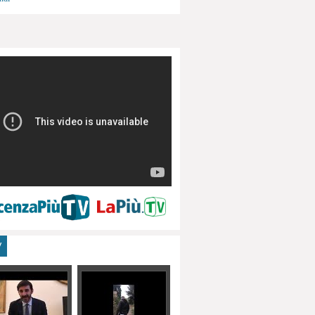
menti, turismo
V