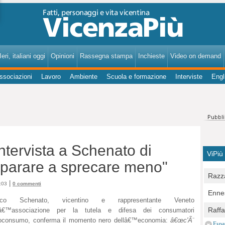
VicenzaPiù - Notizie, Inchieste, Analisi su Vicenza e provincia
eri, italiani oggi
Opinioni
Rassegna stampa
Inchieste
Video on demand
ssociazioni
Lavoro
Ambiente
Scuola e formazione
Interviste
Engl
 intervista a Schenato di
ViPiù
mparare a sprecare meno"
Razza
|
:03
0 commenti
Bocc
Ennes
per u
rico Schenato, vicentino e rappresentante Veneto
pedon
Berla
Raff
lâ€™associazione
per la tutela e difesa dei consumatori
Comun
E Zai
roconsumo, conferma il momento nero dellâ€™economia:
â€œc'Ã¨
Campo
Espa