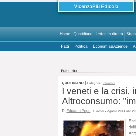
VicenzaPiù Edicola
Home
Quotidiano
Lettori in diretta
StranI
Fatti
Politica
Economia&Aziende
A
|
QUOTIDIANO
Categorie:
Interviste
I veneti e la crisi,
Altroconsumo: "i
Di
Edoardo Pepe
|
Giovedi 7 Agosto 2014 alle 20
En
del
Alt