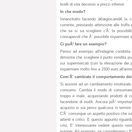
livelli di vita decorosi a prezzi inferiori.
In che modo?
Innanzitutto facendo â€œgiocareâ€ la c
corrente, prestando attenzione alle truffe
che se si sa scegliere c'Ã¨ la possibili
consapevoli che Ã¨ possibile risparmiare s
Ci puÃ² fare un esempio?
Penso ad esempio all'indagine condotta 
dimostra che scegliere il punto vendita pu
sui supermercati (con la rilevazione dei p
risparmiare molto fino a 1500 euro all'anno
Com'Ã¨ cambiato il comportamento dei
Si assiste ad un cambiamento strutturale 
consumo. Cambia il modo di consumare.
troppo e male, acquistando prodotti di 
facendone di inutili. Ancora piÃ¹ importa
acquisto si sia perso qualcosa in termini 
C'Ã¨ comunque un aspetto positivo che so
attenti e critici. E questo appunto riguard
crisi. E' interessante vedere questo nos
europei. Ad esempio, se consideriamo i P