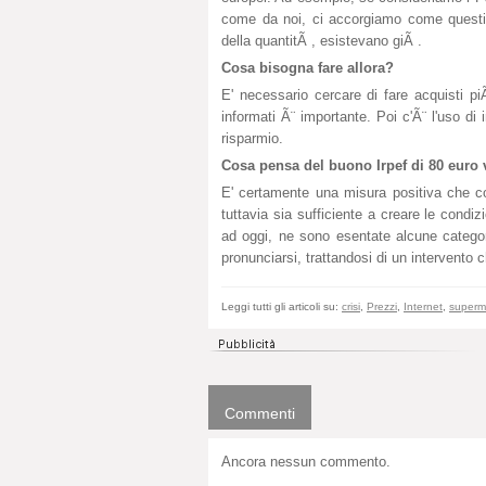
come da noi, ci accorgiamo come questi a
della quantitÃ , esistevano giÃ .
Cosa bisogna fare allora?
E' necessario cercare di fare acquisti pi
informati Ã¨ importante. Poi c'Ã¨ l'uso di 
risparmio.
Cosa pensa del buono Irpef di 80 euro
E' certamente una misura positiva che con
tuttavia sia sufficiente a creare le condi
ad oggi, ne sono esentate alcune catego
pronunciarsi, trattandosi di un intervento 
Leggi tutti gli articoli su:
crisi
,
Prezzi
,
Internet
,
superm
Commenti
Ancora nessun commento.