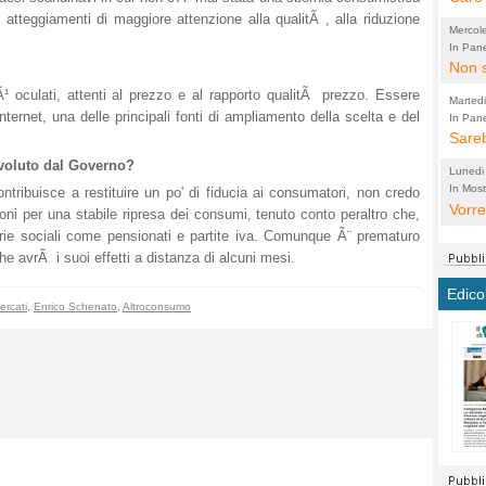
tteggiamenti di maggiore attenzione alla qualitÃ , alla riduzione
perco
"prog
Mercol
cittad
porch
In Pane
Bretell
Non s
2003 
per i
sicur
Madda
che "
Ã¹ oculati, attenti al prezzo e al rapporto qualitÃ prezzo. Essere
Marted
autom
propo
qui 
internet, una delle principali fonti di ampliamento della scelta e del
In Pane
(Lucian
Bretell
Sareb
quot
proge
PER 
Pidin
rotab
sono 
 voluto dal Governo?
Lunedi
elett
panni
(non 
In Most
(Lucian
tribuisce a restituire un po' di fiducia ai consumatori, non credo
di vola
Vorre
Villa
la mo
dal G
zioni per una stabile ripresa dei consumi, tenuto conto peraltro che,
inten
distr
sono 
Aspro
rie sociali come pensionati e partite iva. Comunque Ã¨ prematuro
e sag
città,
asso
che avrÃ i suoi effetti a distanza di alcuni mesi.
parte
conti
citta
a dir
chius
Edico
Chier
Pace 
costr
Sind
ercati
,
Enrico Schenato
,
Altroconsumo
FORT
costr
invec
Micro
TUTTA
signo
morac
temat
RUSS
vuol
ancor
Ora i
ECCEL
come 
cambi
la nu
alta 
seria
stagn
L'ope
Citta
conse
ma no
propa
perch
Comu