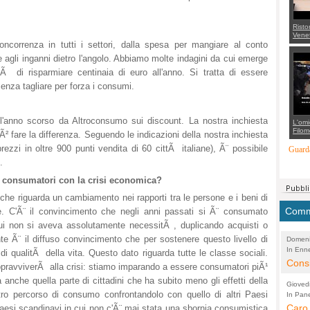
Risto
Venet
appel
oncorrenza in tutti i settori, dalla spesa per mangiare al conto
Aless
 e agli inganni dietro l'angolo. Abbiamo molte indagini da cui emerge
mette
con 
tÃ di risparmiare centinaia di euro all'anno. Si tratta di essere
suppo
regia
enza tagliare per forza i consumi.
l'anno scorso da Altroconsumo sui discount. La nostra inchiesta
L'omi
Filom
Ã² fare la differenza. Seguendo le indicazioni della nostra inchiesta
Maran
carab
rezzi in oltre 900 punti vendita di 60 cittÃ italiane), Ã¨ possibile
Guarda
marit
.
più a
di...
 consumatori con la crisi economica?
che riguarda un cambiamento nei rapporti tra le persone e i beni di
Comme
 C'Ã¨ il convincimento che negli anni passati si Ã¨ consumato
cui non si aveva assolutamente necessitÃ , duplicando acquisti o
nte Ã¨ il diffuso convincimento che per sostenere questo livello di
Domeni
In Enne
(Lucian
di qualitÃ della vita. Questo dato riguarda tutte le classe sociali.
Alessan
Consi
pravviverÃ alla crisi: stiamo imparando a essere consumatori piÃ¹
evide
a anche quella parte di cittadini che ha subito meno gli effetti della
Gioved
Asses
tro percorso di consumo confrontandolo con quello di altri Paesi
In Pane
(Lucian
Bretell
Caro 
aesi scandinavi in cui non c'Ã¨ mai stata una sbornia consumistica
Marco