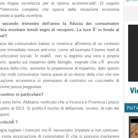
ora troppa incertezza per la ripresa economicaâ€
. Di seguito
monu
™intervista completa che spazia dalla situazione economia
onale a quella vicentina.
 secondo trimestre dell'anno la fiducia dei consumatori
bra mostrare timidi segni di recupero. La luce Ã¨ in fondo al
nel?
ucia dei consumatori italiani si inserisce all'interno di un contesto
cune immediate misure anti-crisi, come ad esempio il buono Irpef di
rtizzatori sociali. In realtÃ non si registra una vera e propria
umi, quanto sul risparmio delle famiglie, segnale che c'Ã¨ ancora
ausa della crisi, aumenta la propensione al risparmio, dato questo
che molti consumatori hanno paura di un ritorno della crisi che non
tuazione economica si premurano di costruirsi un cuscinetto di
azione possa peggiorare.
icentino in particolare?
i sono fermi. Abbiamo verificato che a Vicenza e Provincia i prezzi
PiùT
petto al 2013. Si profila il rischio di deflazione, ovvero, di calo dei
quisti.
riticitÃ ?
ogna tagliare i consumi ma Ã¨ necessario imparare a non sprecare.
e come associazione di consumatori Ã¨ che si possono mantenere