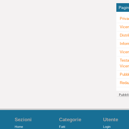
Pagi
Priva
Vicen
Distr
Infor
Vicen
Testa
Vice
Pubbl
Reda
Sezioni
Categorie
Utente
Home
Fatti
Login