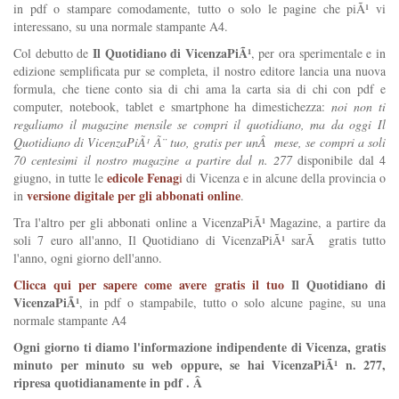
in pdf o stampare comodamente, tutto o solo le pagine che piÃ¹ vi
interessano, su una normale stampante A4.
Il Quotidiano di VicenzaPiÃ¹
Col debutto de
, per ora sperimentale e in
edizione semplificata pur se completa, il nostro editore lancia una nuova
formula, che tiene conto sia di chi ama la carta sia di chi con pdf e
computer, notebook, tablet e smartphone ha dimestichezza:
noi non ti
regaliamo il magazine mensile se compri il quotidiano, ma da oggi Il
Quotidiano di VicenzaPiÃ¹ Ã¨ tuo, gratis per unÂ mese, se compri a soli
70 centesimi il nostro magazine a partire dal n. 277
disponibile dal 4
edicole Fenag
giugno, in tutte le
i
di Vicenza e in alcune della provincia o
versione digitale per gli abbonati online
in
.
Tra l'altro per gli abbonati online a VicenzaPiÃ¹ Magazine, a partire da
soli 7 euro all'anno, Il Quotidiano di VicenzaPiÃ¹ sarÃ gratis tutto
l'anno, ogni giorno dell'anno.
Clicca qui per sapere come avere gratis il tuo
Il Quotidiano di
VicenzaPiÃ¹
, in pdf o stampabile, tutto o solo alcune pagine, su una
normale stampante A4
Ogni giorno ti diamo l'informazione indipendente di Vicenza, gratis
minuto per minuto su web oppure, se hai VicenzaPiÃ¹ n. 277,
ripresa quotidianamente in pdf . Â