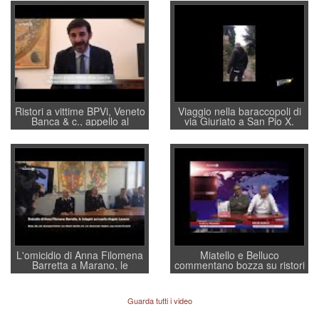
Ristori a vittime BPVi, Veneto
Viaggio nella baraccopoli di
Banca & c., appello al
via Giuriato a San Pio X.
sottosegretario Alessio
Vicenza ai Vicentini: “faremo
Villarosa: per mettere ordine
un regalo di Natale ai
convochi con Di Maio CNCU
residenti”
a supporto della cabina di
regia al Mef
L'omicidio di Anna Filomena
Miatello e Belluco
Barretta a Marano, le
commentano bozza su ristori
indagini dei carabinieri di
BPVi e Veneto Banca
Vicenza sul marito Angelo
Lavarra: più avvincenti di
Guarda tutti i video
quelle di... Barbara D'Urso