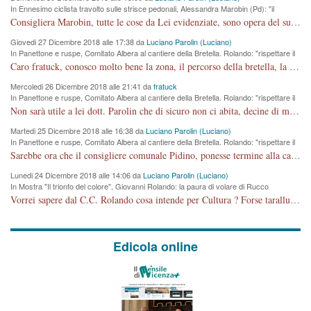
In Ennesimo ciclista travolto sulle strisce pedonali, Alessandra Marobin (Pd): "il
Comune si svegli"
Consigliera Marobin, tutte le cose da Lei evidenziate, sono opera del suo ex Assessore e compagno di Partito Antonio Marco Dalla Pozza Assessore alla "progettazione" di piste ciclabili e altre porcherie. A lui manderei il conto da saldare per incidenti e danni alle persone. E' ora che "finiamola." Avete perso rassegnatevi. qui IL SINDACO RUCCO NON C'ENTRA PER NIENTE. CAPITO!!!!!!!! Amen.
Giovedi 27 Dicembre 2018 alle 17:38 da
Luciano Parolin (Luciano)
In Panettone e ruspe, Comitato Albera al cantiere della Bretella. Rolando: "rispettare il
cronoprogramma"
Caro fratuck, conosco molto bene la zona, il percorso della bretella, la situazione dei cittadini, abito in Viale Trento. A partire dal 2003 ho partecipato al Comitato di Maddalene pro bretella, e a riunioni propositive per apportare modifiche al progetto. Numerose mie foto del territorio sono arrivate a Roma, altri miei interventi (non graditi dalla Sx) sono stati pubblicati dal GdV, assieme ad altri come Ciro Asproso, ora favorevole alla bretella. Ho partecipato alla raccolta firme per la chiusura della strada x 5 giorni eseguita dal Sindaco Hullwech per sforamento 180 Micro/g. Pertanto come impegno per la tematica sono apposto con la coscienza. Ora il Progetto è partito, fine! Voglio dire che la nuova Giunta "comunale" non c'entra più. L'opera sarà "malauguratamente" eseguita, ma non con il mio placet. Il Consigliere Comunale dovrebbe capire che la campagna elettorale è finita, con buona pace di tutti. Quello che invece dovrebbe interessare è la proprietà della strada, dall'uscita autostradale Ovest, sino alla Rotatoria dell'Albara, vi sono tre possessori: Autostrade SpA; La Provincia, il Comune. Come la mettiamo per il futuro ? I costi, da 50 sono saliti a 100 milioni di € come dire 20 milioni a KM (!) da non credere. Comunque si farà. Ma nessuno canti Vittoria, anzi meglio non farne un ulteriore fatto "partitico" per questioni elettorali o di seggio. Se mi manda la sua mail, sono disponibile ad inviare i documenti e le foto sopra descritte. Con ossequi, Luciano Parolin
Mercoledi 26 Dicembre 2018 alle 21:41 da
fratuck
In Panettone e ruspe, Comitato Albera al cantiere della Bretella. Rolando: "rispettare il
cronoprogramma"
Non sarà utile a lei dott. Parolin che di sicuro non ci abita, decine di migliaia di TIR, automobili e padroncini che passano quotidianamente per una strada appena rotabile, non è più possibile stendere i panni, attraversare la strada senza rischiare la morte, le case stanno crepando, i tempi sono cambiati e la bretella non passerà assolutamente per maddalene (ma cosa sta a dire?!), dia invece responsabilità a chi ha costruito tagliando la strada che doveva invece terminare a isola vicentina e non al moracchino lasciando Motta di Costabissara ancora in panne di traffico. I tempi sono cambiati dottore e se l'anagrafe della vita stagna nell'essere umano impressioni conservatrici, la società non le considera perchè va avanti, si industrializza e ha bisogno di infrastrutture e di sviluppo. Ultima considerazione, se è geloso di Rolando perchè vede in lui solo campagne politiche mentre si difendono i SOLI diritti dei cittadini, la preghiamo faccia considerazioni più appropriate. Saluti e complimenti per i suoi scritti.
Martedi 25 Dicembre 2018 alle 16:38 da
Luciano Parolin (Luciano)
In Panettone e ruspe, Comitato Albera al cantiere della Bretella. Rolando: "rispettare il
cronoprogramma"
Sarebbe ora che il consigliere comunale Pidino, ponesse termine alla campagna elettorale nel territorio del suo seggio Villaggio del Sole. La tiraca è iniziata, distruggerà 6 km di prateria ovest della città, ricca di fonti e sorgenti d'acqua. I cittadini di Maddalene non avranno più Pace la notte. Molta colpa per la costruzione di questa Strada è proprio del signor Rolando,dei suoi gazebo mobili e che vuol far passare questa opera VANDALICA come progetto "utile" a chi ? Non è cosa seria sig. Rolando!
Lunedi 24 Dicembre 2018 alle 14:06 da
Luciano Parolin (Luciano)
In Mostra "Il trionfo del colore", Giovanni Rolando: la paura di volare di Rucco
Vorrei sapere dal C.C. Rolando cosa intende per Cultura ? Forse tarallucci, vino e sagre, o spaghetti tricolori del PD ? Il continuo (s)parlare della mostra a Palazzo Chiericati caro consigliere DANNEGGIA FORTEMENTE l'immagine della città TUTTA e fa deviare i consensi che in RUSSIA (badi bene ex U.R.S.S.) sono ECCELLENTI. A livello artistico l'evento è di alta Valenza culturale, COMPITO di Tutta la Cittadinanza fare il possibile per propagandare l'iniziativa senza farne UN CASO PARTITICO come fa Lei da sempre. Meno Gazebo + Partecipazione! E così sia. Amen.
Edicola online