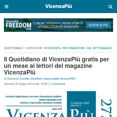
|
QUOTIDIANO
CATEGORIE:
VICENZAPIÙ
,
INFORMAZIONE
,
DAL SETTIMANALE
Il Quotidiano di VicenzaPiù gratis per
un mese ai lettori del magazine
VicenzaPiù
Di
Giovanni Coviello (Direttore responsabile VicenzaPiÃ¹)
|
Giovedi 18 Giugno 2015 alle 19:59
0 commenti