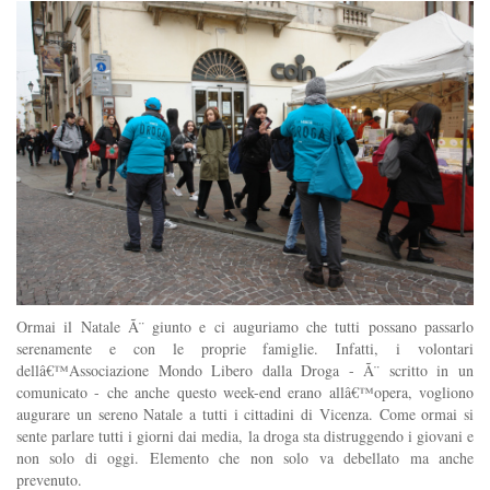
Ormai il Natale Ã¨ giunto e ci auguriamo che tutti possano passarlo
serenamente e con le proprie famiglie. Infatti, i volontari
dellâ€™Associazione Mondo Libero dalla Droga - Ã¨ scritto in un
comunicato - che anche questo week-end erano allâ€™opera, vogliono
augurare un sereno Natale a tutti i cittadini di Vicenza. Come ormai si
sente parlare tutti i giorni dai media, la droga sta distruggendo i giovani e
non solo di oggi. Elemento che non solo va debellato ma anche
prevenuto.