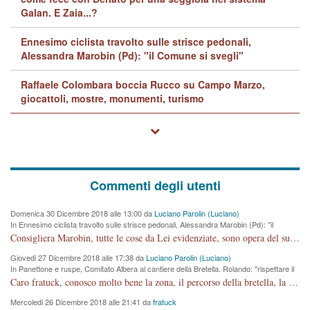
Galan. E Zaia...?
Ennesimo ciclista travolto sulle strisce pedonali,
Alessandra Marobin (Pd): "il Comune si svegli"
Raffaele Colombara boccia Rucco su Campo Marzo,
giocattoli, mostre, monumenti, turismo
Commenti degli utenti
Domenica 30 Dicembre 2018 alle 13:00 da
Luciano Parolin (Luciano)
In Ennesimo ciclista travolto sulle strisce pedonali, Alessandra Marobin (Pd): "il
Comune si svegli"
Consigliera Marobin, tutte le cose da Lei evidenziate, sono opera del suo ex Assessore e compagno di Partito Antonio Marco Dalla Pozza Assessore alla "progettazione" di piste ciclabili e altre porcherie. A lui manderei il conto da saldare per incidenti e danni alle persone. E' ora che "finiamola." Avete perso rassegnatevi. qui IL SINDACO RUCCO NON C'ENTRA PER NIENTE. CAPITO!!!!!!!! Amen.
Giovedi 27 Dicembre 2018 alle 17:38 da
Luciano Parolin (Luciano)
In Panettone e ruspe, Comitato Albera al cantiere della Bretella. Rolando: "rispettare il
cronoprogramma"
Caro fratuck, conosco molto bene la zona, il percorso della bretella, la situazione dei cittadini, abito in Viale Trento. A partire dal 2003 ho partecipato al Comitato di Maddalene pro bretella, e a riunioni propositive per apportare modifiche al progetto. Numerose mie foto del territorio sono arrivate a Roma, altri miei interventi (non graditi dalla Sx) sono stati pubblicati dal GdV, assieme ad altri come Ciro Asproso, ora favorevole alla bretella. Ho partecipato alla raccolta firme per la chiusura della strada x 5 giorni eseguita dal Sindaco Hullwech per sforamento 180 Micro/g. Pertanto come impegno per la tematica sono apposto con la coscienza. Ora il Progetto è partito, fine! Voglio dire che la nuova Giunta "comunale" non c'entra più. L'opera sarà "malauguratamente" eseguita, ma non con il mio placet. Il Consigliere Comunale dovrebbe capire che la campagna elettorale è finita, con buona pace di tutti. Quello che invece dovrebbe interessare è la proprietà della strada, dall'uscita autostradale Ovest, sino alla Rotatoria dell'Albara, vi sono tre possessori: Autostrade SpA; La Provincia, il Comune. Come la mettiamo per il futuro ? I costi, da 50 sono saliti a 100 milioni di € come dire 20 milioni a KM (!) da non credere. Comunque si farà. Ma nessuno canti Vittoria, anzi meglio non farne un ulteriore fatto "partitico" per questioni elettorali o di seggio. Se mi manda la sua mail, sono disponibile ad inviare i documenti e le foto sopra descritte. Con ossequi, Luciano Parolin
Mercoledi 26 Dicembre 2018 alle 21:41 da
fratuck