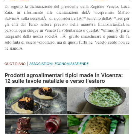
Di seguito la dichiarazione del presidente della Regione Veneto, Luca
Zaia, in riferimento alle dichiarazioni delÂ vicepremier Matteo
SalviniÂ sulla necessitÃ di riconsiderare lâ€™aumento dellâ€™Ires per
gli enti del Terzo settore previsto nella manovra finanziariaâ€œUna
persona ogni cinque in Veneto fa volontariato e questâ€™ultimo Ã¨ parte
integrante della nostra societÃ . Ãˆ giusto smascherare e punire chi fa
solo finta di essere volontario, ma di questi furbi nel Veneto credo non ce
ne siano.Â
|
QUOTIDIANO
ASSOCIAZIONI
,
ECONOMIA&AZIENDE
Prodotti agroalimentari tipici made in Vicenza:
12 sulle tavole natalizie e verso l’estero