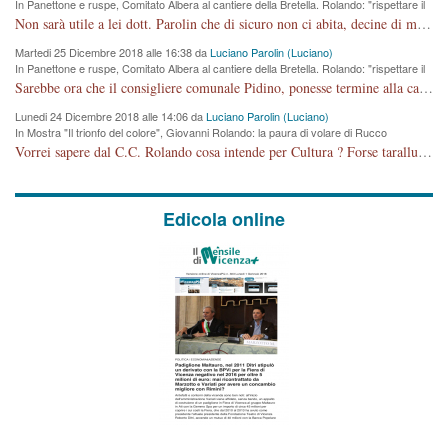
In Panettone e ruspe, Comitato Albera al cantiere della Bretella. Rolando: "rispettare il
cronoprogramma"
Non sarà utile a lei dott. Parolin che di sicuro non ci abita, decine di migliaia di TIR, automobili e padroncini che passano quotidianamente per una strada appena rotabile, non è più possibile stendere i panni, attraversare la strada senza rischiare la morte, le case stanno crepando, i tempi sono cambiati e la bretella non passerà assolutamente per maddalene (ma cosa sta a dire?!), dia invece responsabilità a chi ha costruito tagliando la strada che doveva invece terminare a isola vicentina e non al moracchino lasciando Motta di Costabissara ancora in panne di traffico. I tempi sono cambiati dottore e se l'anagrafe della vita stagna nell'essere umano impressioni conservatrici, la società non le considera perchè va avanti, si industrializza e ha bisogno di infrastrutture e di sviluppo. Ultima considerazione, se è geloso di Rolando perchè vede in lui solo campagne politiche mentre si difendono i SOLI diritti dei cittadini, la preghiamo faccia considerazioni più appropriate. Saluti e complimenti per i suoi scritti.
Martedi 25 Dicembre 2018 alle 16:38 da
Luciano Parolin (Luciano)
In Panettone e ruspe, Comitato Albera al cantiere della Bretella. Rolando: "rispettare il
cronoprogramma"
Sarebbe ora che il consigliere comunale Pidino, ponesse termine alla campagna elettorale nel territorio del suo seggio Villaggio del Sole. La tiraca è iniziata, distruggerà 6 km di prateria ovest della città, ricca di fonti e sorgenti d'acqua. I cittadini di Maddalene non avranno più Pace la notte. Molta colpa per la costruzione di questa Strada è proprio del signor Rolando,dei suoi gazebo mobili e che vuol far passare questa opera VANDALICA come progetto "utile" a chi ? Non è cosa seria sig. Rolando!
Lunedi 24 Dicembre 2018 alle 14:06 da
Luciano Parolin (Luciano)
In Mostra "Il trionfo del colore", Giovanni Rolando: la paura di volare di Rucco
Vorrei sapere dal C.C. Rolando cosa intende per Cultura ? Forse tarallucci, vino e sagre, o spaghetti tricolori del PD ? Il continuo (s)parlare della mostra a Palazzo Chiericati caro consigliere DANNEGGIA FORTEMENTE l'immagine della città TUTTA e fa deviare i consensi che in RUSSIA (badi bene ex U.R.S.S.) sono ECCELLENTI. A livello artistico l'evento è di alta Valenza culturale, COMPITO di Tutta la Cittadinanza fare il possibile per propagandare l'iniziativa senza farne UN CASO PARTITICO come fa Lei da sempre. Meno Gazebo + Partecipazione! E così sia. Amen.
Edicola online