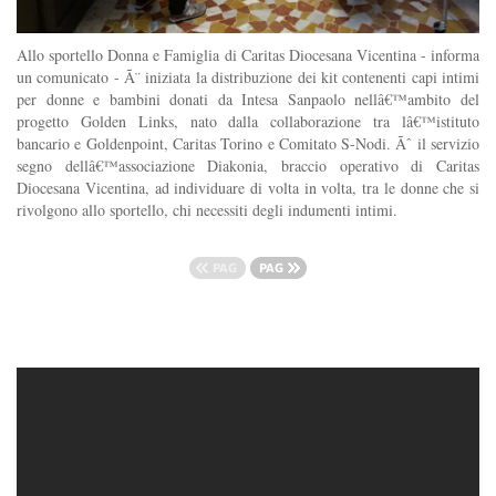
Allo sportello Donna e Famiglia di Caritas Diocesana Vicentina - informa
un comunicato - Ã¨ iniziata la distribuzione dei kit contenenti capi intimi
per donne e bambini donati da Intesa Sanpaolo nellâ€™ambito del
progetto Golden Links, nato dalla collaborazione tra lâ€™istituto
bancario e Goldenpoint, Caritas Torino e Comitato S-Nodi. Ãˆ il servizio
segno dellâ€™associazione Diakonia, braccio operativo di Caritas
Diocesana Vicentina, ad individuare di volta in volta, tra le donne che si
rivolgono allo sportello, chi necessiti degli indumenti intimi.