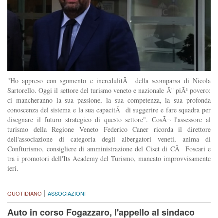
"Ho appreso con sgomento e incredulitÃ della scomparsa di Nicola
Sartorello. Oggi il settore del turismo veneto e nazionale Ã¨ piÃ¹ povero:
ci mancheranno la sua passione, la sua competenza, la sua profonda
conoscenza del sistema e la sua capacitÃ di suggerire e fare squadra per
disegnare il futuro strategico di questo settore". CosÃ¬ l'assessore al
turismo della Regione Veneto Federico Caner ricorda il direttore
dell'associazione di categoria degli albergatori veneti, anima di
Confturismo, consigliere di amministrazione del Ciset di CÃ Foscari e
tra i promotori dell'Its Academy del Turismo, mancato improvvisamente
ieri.
|
QUOTIDIANO
ASSOCIAZIONI
Auto in corso Fogazzaro, l'appello al sindaco