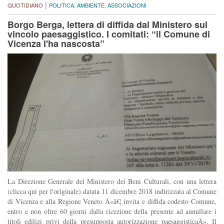
|
QUOTIDIANO
POLITICA
,
AMBIENTE
,
ASSOCIAZIONI
Borgo Berga, lettera di diffida dal Ministero sul
vincolo paesaggistico. I comitati: “il Comune di
Vicenza l'ha nascosta”
La Direzione Generale del Ministero dei Beni Culturali, con una lettera
(clicca qui per l'originale) datata 11 dicembre 2018 indirizzata al Comune
di Vicenza e alla Regione Veneto Â«â€¦ invita e diffida codesto Comune,
entro e non oltre 60 giorni dalla ricezione della presente ad annullare i
titoli edilizi privi della presupposta autorizzazione paesaggisticaÂ». Il