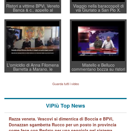
Ristori a vittime BPVi, Veneto
Viaggio nella baraccopoli di
Banca & c., appello al
via Giuriato a San Pio X.
sottosegretario Alessio
Vicenza ai Vicentini: “faremo
Villarosa: per mettere ordine
un regalo di Natale ai
convochi con Di Maio CNCU
residenti”
a supporto della cabina di
regia al Mef
L'omicidio di Anna Filomena
Miatello e Belluco
Barretta a Marano, le
commentano bozza su ristori
indagini dei carabinieri di
BPVi e Veneto Banca
Vicenza sul marito Angelo
Lavarra: più avvincenti di
Guarda tutti i video
quelle di... Barbara D'Urso
ViPiù Top News
Razza veneta. Vescovi si dimentica di Boccia e BPVi,
Donazzan sgambetta Rucco per un posto in provincia
come fece con Berlato per una seggiola nel sistema