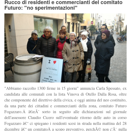
Rucco di residenti e commercianti del comitato
Futuro: "no sperimentazioni"
"Abbiamo raccolto 1300 firme in 15 giorni" annuncia Carla Spessato, ex
candidata alle comunali con la lista Vinova di Otello Dalla Rosa, oltre
che componente del direttivo della civica, e oggi anima del neo costituito,
da una parte dei cittadini e commercianti della zona, comitato Futuro
Fogazzaro.Â â€œÃˆ sorto in seguito alle dichiarazioni sul giornale
dell'assessore Claudio Cicero sull'eventuale ritorno delle auto in corso
Fogazzaro â€“ ci spiegano i residenti scesi in strada nella mattina del 28
dicembre â€“ un comitatoÂ a scopo preventivo, perchÃ© non c'Ã¨ nulla