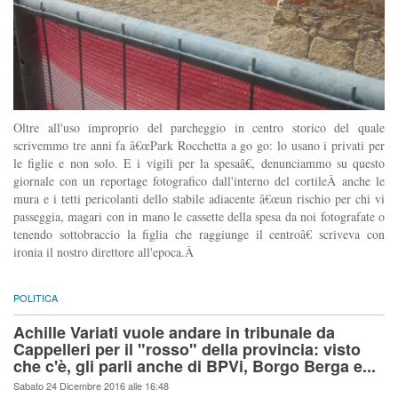
Oltre all'uso improprio del parcheggio in centro storico del quale
scrivemmo tre anni fa â€œPark Rocchetta a go go: lo usano i privati per
le figlie e non solo. E i vigili per la spesaâ€, denunciammo su questo
giornale con un reportage fotografico dall'interno del cortileÂ anche le
mura e i tetti pericolanti dello stabile adiacente â€œun rischio per chi vi
passeggia, magari con in mano le cassette della spesa da noi fotografate o
tenendo sottobraccio la figlia che raggiunge il centroâ€ scriveva con
ironia il nostro direttore all'epoca.Â
POLITICA
Achille Variati vuole andare in tribunale da
Cappelleri per il "rosso" della provincia: visto
che c'è, gli parli anche di BPVi, Borgo Berga e...
Sabato 24 Dicembre 2016 alle 16:48