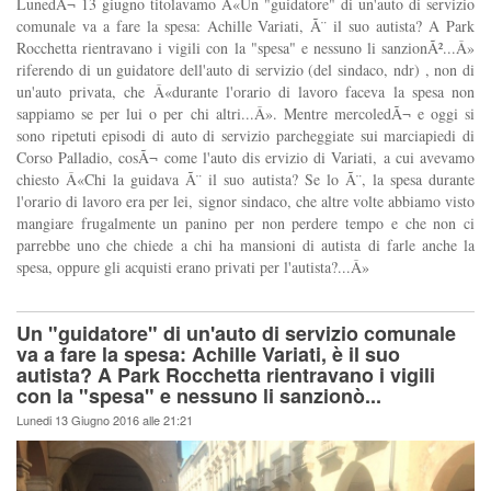
LunedÃ¬ 13 giugno titolavamo Â«Un "guidatore" di un'auto di servizio
comunale va a fare la spesa: Achille Variati, Ã¨ il suo autista? A Park
Rocchetta rientravano i vigili con la "spesa" e nessuno li sanzionÃ²...Â»
riferendo di un guidatore dell'auto di servizio (del sindaco, ndr) , non di
un'auto privata, che Â«durante l'orario di lavoro faceva la spesa non
sappiamo se per lui o per chi altri...Â». Mentre mercoledÃ¬ e oggi si
sono ripetuti episodi di auto di servizio parcheggiate sui marciapiedi di
Corso Palladio, cosÃ¬ come l'auto dis ervizio di Variati, a cui avevamo
chiesto Â«Chi la guidava Ã¨ il suo autista? Se lo Ã¨, la spesa durante
l'orario di lavoro era per lei, signor sindaco, che altre volte abbiamo visto
mangiare frugalmente un panino per non perdere tempo e che non ci
parrebbe uno che chiede a chi ha mansioni di autista di farle anche la
spesa, oppure gli acquisti erano privati per l'autista?...Â»
Un "guidatore" di un'auto di servizio comunale
va a fare la spesa: Achille Variati, è il suo
autista? A Park Rocchetta rientravano i vigili
con la "spesa" e nessuno li sanzionò...
Lunedi 13 Giugno 2016 alle 21:21