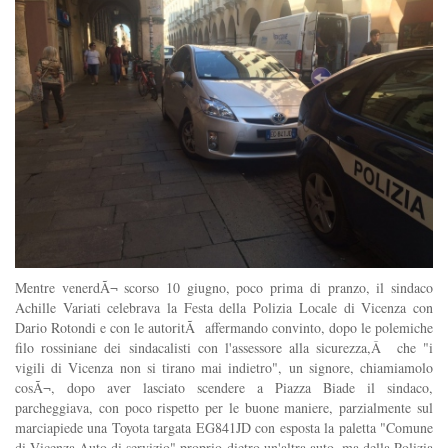
Mentre venerdÃ¬ scorso 10 giugno, poco prima di pranzo, il sindaco
Achille Variati celebrava la Festa della Polizia Locale di Vicenza con
Dario Rotondi e con le autoritÃ affermando convinto, dopo le polemiche
filo rossiniane dei sindacalisti con l'assessore alla sicurezza,Â che "i
vigili di Vicenza non si tirano mai indietro", un signore, chiamiamolo
cosÃ¬, dopo aver lasciato scendere a Piazza Biade il sindaco,
parcheggiava, con poco rispetto per le buone maniere, parzialmente sul
marciapiede una Toyota targata EG841JD con esposta la paletta "Comune
di Vicenza Auto di servizio" proprio dietro un'altra auto, ma della Polizia