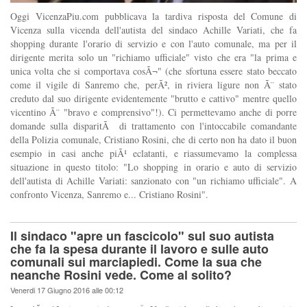
Oggi VicenzaPiu.com pubblicava la tardiva risposta del Comune di
Vicenza sulla vicenda dell'autista del sindaco Achille Variati, che fa
shopping durante l'orario di servizio e con l'auto comunale, ma per il
dirigente merita solo un "richiamo ufficiale" visto che era "la prima e
unica volta che si comportava cosÃ¬" (che sfortuna essere stato beccato
come il vigile di Sanremo che, perÃ², in riviera ligure non Ã¨ stato
creduto dal suo dirigente evidentemente "brutto e cattivo" mentre quello
vicentino Ã¨ "bravo e comprensivo"!). Ci permettevamo anche di porre
domande sulla disparitÃ di trattamento con l'intoccabile comandante
della Polizia comunale, Cristiano Rosini, che di certo non ha dato il buon
esempio in casi anche piÃ¹ eclatanti, e riassumevamo la complessa
situazione in questo titolo: "Lo shopping in orario e auto di servizio
dell'autista di Achille Variati: sanzionato con "un richiamo ufficiale". A
confronto Vicenza, Sanremo e... Cristiano Rosini".
Il sindaco "apre un fascicolo" sul suo autista
che fa la spesa durante il lavoro e sulle auto
comunali sui marciapiedi. Come la sua che
neanche Rosini vede. Come al solito?
Venerdi 17 Giugno 2016 alle 00:12