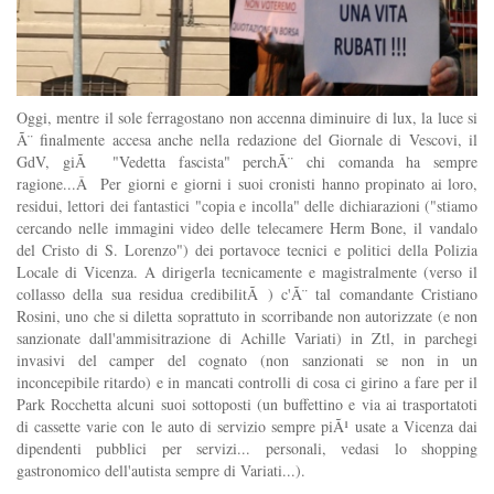
Oggi, mentre il sole ferragostano non accenna diminuire di lux, la luce si
Ã¨ finalmente accesa anche nella redazione del Giornale di Vescovi, il
GdV, giÃ "Vedetta fascista" perchÃ¨ chi comanda ha sempre
ragione...Â Per giorni e giorni i suoi cronisti hanno propinato ai loro,
residui, lettori dei fantastici "copia e incolla" delle dichiarazioni ("stiamo
cercando nelle immagini video delle telecamere Herm Bone, il vandalo
del Cristo di S. Lorenzo") dei portavoce tecnici e politici della Polizia
Locale di Vicenza. A dirigerla tecnicamente e magistralmente (verso il
collasso della sua residua credibilitÃ ) c'Ã¨ tal comandante Cristiano
Rosini, uno che si diletta soprattuto in scorribande non autorizzate (e non
sanzionate dall'ammisitrazione di Achille Variati) in Ztl, in parchegi
invasivi del camper del cognato (non sanzionati se non in un
inconcepibile ritardo) e in mancati controlli di cosa ci girino a fare per il
Park Rocchetta alcuni suoi sottoposti (un buffettino e via ai trasportatoti
di cassette varie con le auto di servizio sempre piÃ¹ usate a Vicenza dai
dipendenti pubblici per servizi... personali, vedasi lo shopping
gastronomico dell'autista sempre di Variati...).