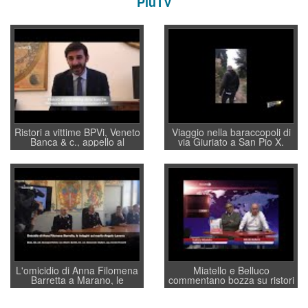
PiùTV
Ristori a vittime BPVi, Veneto
Viaggio nella baraccopoli di
Banca & c., appello al
via Giuriato a San Pio X.
sottosegretario Alessio
Vicenza ai Vicentini: “faremo
Villarosa: per mettere ordine
un regalo di Natale ai
convochi con Di Maio CNCU
residenti”
a supporto della cabina di
regia al Mef
L'omicidio di Anna Filomena
Miatello e Belluco
Barretta a Marano, le
commentano bozza su ristori
indagini dei carabinieri di
BPVi e Veneto Banca
Vicenza sul marito Angelo