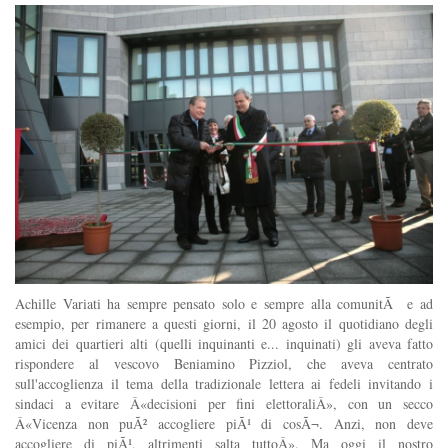
Achille Variati ha sempre pensato solo e sempre alla comunitÃ e ad
esempio, per rimanere a questi giorni, il 20 agosto il quotidiano degli
amici dei quartieri alti (quelli inquinanti e... inquinati) gli aveva fatto
rispondere al vescovo Beniamino Pizziol, che aveva centrato
sull'accoglienza il tema della tradizionale lettera ai fedeli invitando i
sindaci a evitare Â«decisioni per fini elettoraliÂ», con un secco
Â«Vicenza non puÃ² accogliere piÃ¹ di cosÃ¬. Anzi, non deve
accogliere di piÃ¹, altrimenti salta tuttoÂ». Ma oggi il nostro