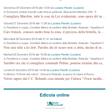
Domenica 30 Dicembre 2018 alle 13:00 da
Luciano Parolin (Luciano)
In Ennesimo ciclista travolto sulle strisce pedonali, Alessandra Marobin (Pd): "il
Comune si svegli"
Consigliera Marobin, tutte le cose da Lei evidenziate, sono opera del suo ex Assessore e compagno di Partito Antonio Marco Dalla Pozza Assessore alla "progettazione" di piste ciclabili e altre porcherie. A lui manderei il conto da saldare per incidenti e danni alle persone. E' ora che "finiamola." Avete perso rassegnatevi. qui IL SINDACO RUCCO NON C'ENTRA PER NIENTE. CAPITO!!!!!!!! Amen.
Giovedi 27 Dicembre 2018 alle 17:38 da
Luciano Parolin (Luciano)
In Panettone e ruspe, Comitato Albera al cantiere della Bretella. Rolando: "rispettare il
cronoprogramma"
Caro fratuck, conosco molto bene la zona, il percorso della bretella, la situazione dei cittadini, abito in Viale Trento. A partire dal 2003 ho partecipato al Comitato di Maddalene pro bretella, e a riunioni propositive per apportare modifiche al progetto. Numerose mie foto del territorio sono arrivate a Roma, altri miei interventi (non graditi dalla Sx) sono stati pubblicati dal GdV, assieme ad altri come Ciro Asproso, ora favorevole alla bretella. Ho partecipato alla raccolta firme per la chiusura della strada x 5 giorni eseguita dal Sindaco Hullwech per sforamento 180 Micro/g. Pertanto come impegno per la tematica sono apposto con la coscienza. Ora il Progetto è partito, fine! Voglio dire che la nuova Giunta "comunale" non c'entra più. L'opera sarà "malauguratamente" eseguita, ma non con il mio placet. Il Consigliere Comunale dovrebbe capire che la campagna elettorale è finita, con buona pace di tutti. Quello che invece dovrebbe interessare è la proprietà della strada, dall'uscita autostradale Ovest, sino alla Rotatoria dell'Albara, vi sono tre possessori: Autostrade SpA; La Provincia, il Comune. Come la mettiamo per il futuro ? I costi, da 50 sono saliti a 100 milioni di € come dire 20 milioni a KM (!) da non credere. Comunque si farà. Ma nessuno canti Vittoria, anzi meglio non farne un ulteriore fatto "partitico" per questioni elettorali o di seggio. Se mi manda la sua mail, sono disponibile ad inviare i documenti e le foto sopra descritte. Con ossequi, Luciano Parolin
Mercoledi 26 Dicembre 2018 alle 21:41 da
fratuck
In Panettone e ruspe, Comitato Albera al cantiere della Bretella. Rolando: "rispettare il
cronoprogramma"
Non sarà utile a lei dott. Parolin che di sicuro non ci abita, decine di migliaia di TIR, automobili e padroncini che passano quotidianamente per una strada appena rotabile, non è più possibile stendere i panni, attraversare la strada senza rischiare la morte, le case stanno crepando, i tempi sono cambiati e la bretella non passerà assolutamente per maddalene (ma cosa sta a dire?!), dia invece responsabilità a chi ha costruito tagliando la strada che doveva invece terminare a isola vicentina e non al moracchino lasciando Motta di Costabissara ancora in panne di traffico. I tempi sono cambiati dottore e se l'anagrafe della vita stagna nell'essere umano impressioni conservatrici, la società non le considera perchè va avanti, si industrializza e ha bisogno di infrastrutture e di sviluppo. Ultima considerazione, se è geloso di Rolando perchè vede in lui solo campagne politiche mentre si difendono i SOLI diritti dei cittadini, la preghiamo faccia considerazioni più appropriate. Saluti e complimenti per i suoi scritti.
Martedi 25 Dicembre 2018 alle 16:38 da
Luciano Parolin (Luciano)
In Panettone e ruspe, Comitato Albera al cantiere della Bretella. Rolando: "rispettare il
cronoprogramma"
Sarebbe ora che il consigliere comunale Pidino, ponesse termine alla campagna elettorale nel territorio del suo seggio Villaggio del Sole. La tiraca è iniziata, distruggerà 6 km di prateria ovest della città, ricca di fonti e sorgenti d'acqua. I cittadini di Maddalene non avranno più Pace la notte. Molta colpa per la costruzione di questa Strada è proprio del signor Rolando,dei suoi gazebo mobili e che vuol far passare questa opera VANDALICA come progetto "utile" a chi ? Non è cosa seria sig. Rolando!
Lunedi 24 Dicembre 2018 alle 14:06 da
Luciano Parolin (Luciano)
In Mostra "Il trionfo del colore", Giovanni Rolando: la paura di volare di Rucco
Vorrei sapere dal C.C. Rolando cosa intende per Cultura ? Forse tarallucci, vino e sagre, o spaghetti tricolori del PD ? Il continuo (s)parlare della mostra a Palazzo Chiericati caro consigliere DANNEGGIA FORTEMENTE l'immagine della città TUTTA e fa deviare i consensi che in RUSSIA (badi bene ex U.R.S.S.) sono ECCELLENTI. A livello artistico l'evento è di alta Valenza culturale, COMPITO di Tutta la Cittadinanza fare il possibile per propagandare l'iniziativa senza farne UN CASO PARTITICO come fa Lei da sempre. Meno Gazebo + Partecipazione! E così sia. Amen.
Edicola online