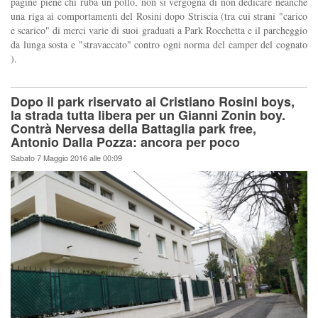
pagine piene chi ruba un pollo, non si vergogna di non dedicare neanche
una riga ai comportamenti del Rosini dopo Striscia (tra cui strani "carico
e scarico" di merci varie di suoi graduati a Park Rocchetta e il parcheggio
da lunga sosta e "stravaccato" contro ogni norma del camper del cognato
).
Dopo il park riservato ai Cristiano Rosini boys,
la strada tutta libera per un Gianni Zonin boy.
Contrà Nervesa della Battaglia park free,
Antonio Dalla Pozza: ancora per poco
Sabato 7 Maggio 2016 alle 00:09