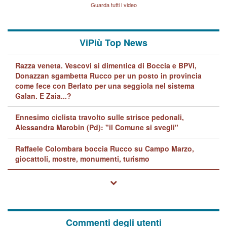
Lavarra: più avvincenti di
Guarda tutti i video
quelle di... Barbara D'Urso
ViPiù Top News
Razza veneta. Vescovi si dimentica di Boccia e BPVi,
Donazzan sgambetta Rucco per un posto in provincia
come fece con Berlato per una seggiola nel sistema
Galan. E Zaia...?
Ennesimo ciclista travolto sulle strisce pedonali,
Alessandra Marobin (Pd): "il Comune si svegli"
Raffaele Colombara boccia Rucco su Campo Marzo,
giocattoli, mostre, monumenti, turismo
Commenti degli utenti