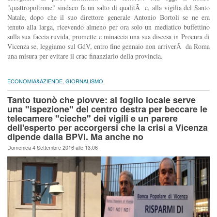
"quattropoltrone" sindaco fa un salto di qualitÃ e, alla vigilia del Santo
Natale, dopo che il suo direttore generale Antonio Bortoli se ne era
tenuto alla larga, ricevendo almeno per ora solo un mediatico buffettino
sulla sua faccia ruvida, promette e minaccia una sua discesa in Procura di
Vicenza se, leggiamo sul GdV, entro fine gennaio non arriverÃ da Roma
una misura per evitare il crac finanziario della provincia.
ECONOMIA&AZIENDE
,
GIORNALISMO
Tanto tuonò che piovve: al foglio locale serve
una "ispezione" del centro destra per beccare le
telecamere "cieche" dei vigili e un parere
dell'esperto per accorgersi che la crisi a Vicenza
dipende dalla BPVi. Ma anche no
Domenica 4 Settembre 2016 alle 13:06