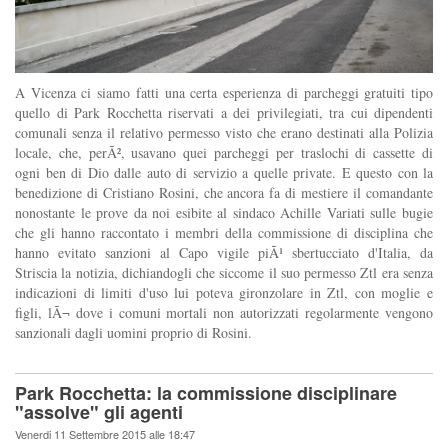
A Vicenza ci siamo fatti una certa esperienza di parcheggi gratuiti tipo
quello di Park Rocchetta riservati a dei privilegiati, tra cui dipendenti
comunali senza il relativo permesso visto che erano destinati alla Polizia
locale, che, perÃ², usavano quei parcheggi per traslochi di cassette di
ogni ben di Dio dalle auto di servizio a quelle private. E questo con la
benedizione di Cristiano Rosini, che ancora fa di mestiere il comandante
nonostante le prove da noi esibite al sindaco Achille Variati sulle bugie
che gli hanno raccontato i membri della commissione di disciplina che
hanno evitato sanzioni al Capo vigile piÃ¹ sbertucciato d'Italia, da
Striscia la notizia, dichiandogli che siccome il suo permesso Ztl era senza
indicazioni di limiti d'uso lui poteva gironzolare in Ztl, con moglie e
figli, lÃ¬ dove i comuni mortali non autorizzati regolarmente vengono
sanzionali dagli uomini proprio di Rosini.
Park Rocchetta: la commissione disciplinare
"assolve" gli agenti
Venerdi 11 Settembre 2015 alle 18:47