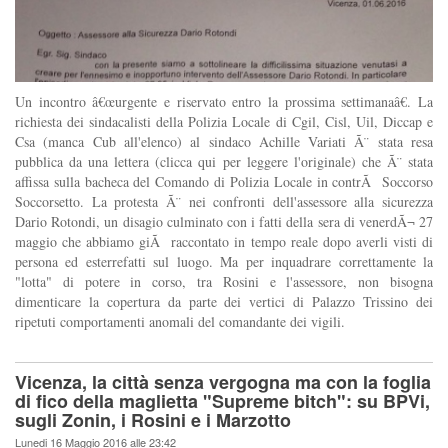
Un incontro â€œurgente e riservato entro la prossima settimanaâ€. La
richiesta dei sindacalisti della Polizia Locale di Cgil, Cisl, Uil, Diccap e
Csa (manca Cub all'elenco) al sindaco Achille Variati Ã¨ stata resa
pubblica da una lettera (clicca qui per leggere l'originale) che Ã¨ stata
affissa sulla bacheca del Comando di Polizia Locale in contrÃ Soccorso
Soccorsetto. La protesta Ã¨ nei confronti dell'assessore alla sicurezza
Dario Rotondi, un disagio culminato con i fatti della sera di venerdÃ¬ 27
maggio che abbiamo giÃ raccontato in tempo reale dopo averli visti di
persona ed esterrefatti sul luogo. Ma per inquadrare correttamente la
"lotta" di potere in corso, tra Rosini e l'assessore, non bisogna
dimenticare la copertura da parte dei vertici di Palazzo Trissino dei
ripetuti comportamenti anomali del comandante dei vigili.
Vicenza, la città senza vergogna ma con la foglia
di fico della maglietta "Supreme bitch": su BPVi,
sugli Zonin, i Rosini e i Marzotto
Lunedi 16 Maggio 2016 alle 23:42