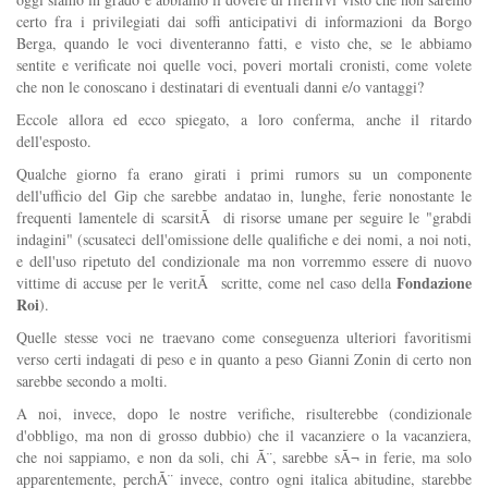
certo fra i privilegiati dai soffi anticipativi di informazioni da Borgo
Berga, quando le voci diventeranno fatti, e visto che, se le abbiamo
sentite e verificate noi quelle voci, poveri mortali cronisti, come volete
che non le conoscano i destinatari di eventuali danni e/o vantaggi?
Eccole allora ed ecco spiegato, a loro conferma, anche il ritardo
dell'esposto.
Qualche giorno fa erano girati i primi rumors su un componente
dell'ufficio del Gip che sarebbe andatao in, lunghe, ferie nonostante le
frequenti lamentele di scarsitÃ di risorse umane per seguire le "grabdi
indagini" (scusateci dell'omissione delle qualifiche e dei nomi, a noi noti,
e dell'uso ripetuto del condizionale ma non vorremmo essere di nuovo
Fondazione
vittime di accuse per le veritÃ scritte, come nel caso della
Roi
).
Quelle stesse voci ne traevano come conseguenza ulteriori favoritismi
verso certi indagati di peso e in quanto a peso Gianni Zonin di certo non
sarebbe secondo a molti.
A noi, invece, dopo le nostre verifiche, risulterebbe (condizionale
d'obbligo, ma non di grosso dubbio) che il vacanziere o la vacanziera,
che noi sappiamo, e non da soli, chi Ã¨, sarebbe sÃ¬ in ferie, ma solo
apparentemente, perchÃ¨ invece, contro ogni italica abitudine, starebbe