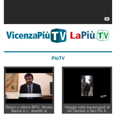
PiùTV
Ristori a vittime BPVi, Veneto
Viaggio nella baraccopoli di
Banca & c., appello al
via Giuriato a San Pio X.
sottosegretario Alessio
Vicenza ai Vicentini: “faremo