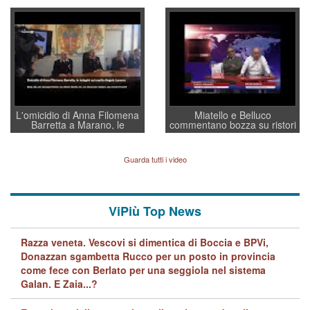
Villarosa: per mettere ordine
un regalo di Natale ai
convochi con Di Maio CNCU
residenti”
a supporto della cabina di
regia al Mef
L'omicidio di Anna Filomena
Miatello e Belluco
Barretta a Marano, le
commentano bozza su ristori
indagini dei carabinieri di
BPVi e Veneto Banca
Vicenza sul marito Angelo
Lavarra: più avvincenti di
Guarda tutti i video
quelle di... Barbara D'Urso
ViPiù Top News
Razza veneta. Vescovi si dimentica di Boccia e BPVi,
Donazzan sgambetta Rucco per un posto in provincia
come fece con Berlato per una seggiola nel sistema
Galan. E Zaia...?