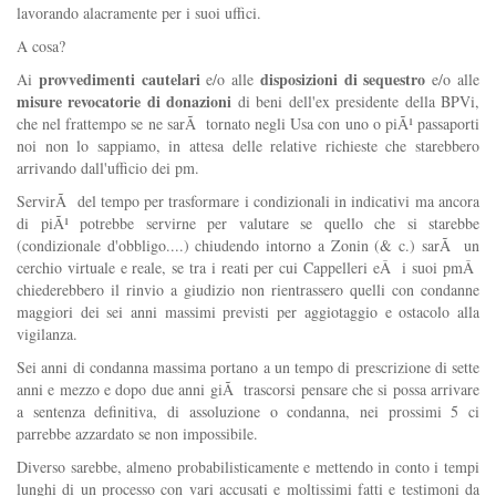
lavorando alacramente per i suoi uffici.
A cosa?
provvedimenti cautelari
disposizioni di sequestro
Ai
e/o alle
e/o alle
misure revocatorie di donazioni
di beni dell'ex presidente della BPVi,
che nel frattempo se ne sarÃ tornato negli Usa con uno o piÃ¹ passaporti
noi non lo sappiamo, in attesa delle relative richieste che starebbero
arrivando dall'ufficio dei pm.
ServirÃ del tempo per trasformare i condizionali in indicativi ma ancora
di piÃ¹ potrebbe servirne per valutare se quello che si starebbe
(condizionale d'obbligo....) chiudendo intorno a Zonin (& c.) sarÃ un
cerchio virtuale e reale, se tra i reati per cui Cappelleri eÂ i suoi pmÂ
chiederebbero il rinvio a giudizio non rientrassero quelli con condanne
maggiori dei sei anni massimi previsti per aggiotaggio e ostacolo alla
vigilanza.
Sei anni di condanna massima portano a un tempo di prescrizione di sette
anni e mezzo e dopo due anni giÃ trascorsi pensare che si possa arrivare
a sentenza definitiva, di assoluzione o condanna, nei prossimi 5 ci
parrebbe azzardato se non impossibile.
Diverso sarebbe, almeno probabilisticamente e mettendo in conto i tempi
lunghi di un processo con vari accusati e moltissimi fatti e testimoni da