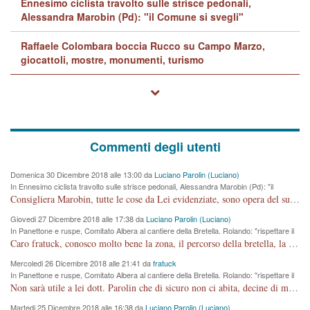
Ennesimo ciclista travolto sulle strisce pedonali,
Alessandra Marobin (Pd): "il Comune si svegli"
Raffaele Colombara boccia Rucco su Campo Marzo,
giocattoli, mostre, monumenti, turismo
Commenti degli utenti
Domenica 30 Dicembre 2018 alle 13:00 da
Luciano Parolin (Luciano)
In Ennesimo ciclista travolto sulle strisce pedonali, Alessandra Marobin (Pd): "il
Comune si svegli"
Consigliera Marobin, tutte le cose da Lei evidenziate, sono opera del suo ex Assessore e compagno di Partito Antonio Marco Dalla Pozza Assessore alla "progettazione" di piste ciclabili e altre porcherie. A lui manderei il conto da saldare per incidenti e danni alle persone. E' ora che "finiamola." Avete perso rassegnatevi. qui IL SINDACO RUCCO NON C'ENTRA PER NIENTE. CAPITO!!!!!!!! Amen.
Giovedi 27 Dicembre 2018 alle 17:38 da
Luciano Parolin (Luciano)
In Panettone e ruspe, Comitato Albera al cantiere della Bretella. Rolando: "rispettare il
cronoprogramma"
Caro fratuck, conosco molto bene la zona, il percorso della bretella, la situazione dei cittadini, abito in Viale Trento. A partire dal 2003 ho partecipato al Comitato di Maddalene pro bretella, e a riunioni propositive per apportare modifiche al progetto. Numerose mie foto del territorio sono arrivate a Roma, altri miei interventi (non graditi dalla Sx) sono stati pubblicati dal GdV, assieme ad altri come Ciro Asproso, ora favorevole alla bretella. Ho partecipato alla raccolta firme per la chiusura della strada x 5 giorni eseguita dal Sindaco Hullwech per sforamento 180 Micro/g. Pertanto come impegno per la tematica sono apposto con la coscienza. Ora il Progetto è partito, fine! Voglio dire che la nuova Giunta "comunale" non c'entra più. L'opera sarà "malauguratamente" eseguita, ma non con il mio placet. Il Consigliere Comunale dovrebbe capire che la campagna elettorale è finita, con buona pace di tutti. Quello che invece dovrebbe interessare è la proprietà della strada, dall'uscita autostradale Ovest, sino alla Rotatoria dell'Albara, vi sono tre possessori: Autostrade SpA; La Provincia, il Comune. Come la mettiamo per il futuro ? I costi, da 50 sono saliti a 100 milioni di € come dire 20 milioni a KM (!) da non credere. Comunque si farà. Ma nessuno canti Vittoria, anzi meglio non farne un ulteriore fatto "partitico" per questioni elettorali o di seggio. Se mi manda la sua mail, sono disponibile ad inviare i documenti e le foto sopra descritte. Con ossequi, Luciano Parolin
Mercoledi 26 Dicembre 2018 alle 21:41 da
fratuck
In Panettone e ruspe, Comitato Albera al cantiere della Bretella. Rolando: "rispettare il
cronoprogramma"
Non sarà utile a lei dott. Parolin che di sicuro non ci abita, decine di migliaia di TIR, automobili e padroncini che passano quotidianamente per una strada appena rotabile, non è più possibile stendere i panni, attraversare la strada senza rischiare la morte, le case stanno crepando, i tempi sono cambiati e la bretella non passerà assolutamente per maddalene (ma cosa sta a dire?!), dia invece responsabilità a chi ha costruito tagliando la strada che doveva invece terminare a isola vicentina e non al moracchino lasciando Motta di Costabissara ancora in panne di traffico. I tempi sono cambiati dottore e se l'anagrafe della vita stagna nell'essere umano impressioni conservatrici, la società non le considera perchè va avanti, si industrializza e ha bisogno di infrastrutture e di sviluppo. Ultima considerazione, se è geloso di Rolando perchè vede in lui solo campagne politiche mentre si difendono i SOLI diritti dei cittadini, la preghiamo faccia considerazioni più appropriate. Saluti e complimenti per i suoi scritti.
Martedi 25 Dicembre 2018 alle 16:38 da
Luciano Parolin (Luciano)