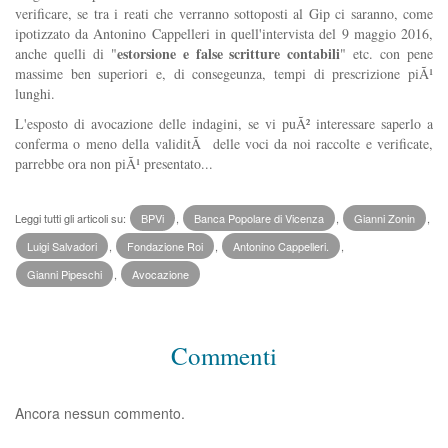
verificare, se tra i reati che verranno sottoposti al Gip ci saranno, come
ipotizzato da Antonino Cappelleri in quell'intervista del 9 maggio 2016,
estorsione e false scritture contabili
anche quelli di "
" etc. con pene
massime ben superiori e, di consegeunza, tempi di prescrizione piÃ¹
lunghi.
L'esposto di avocazione delle indagini, se vi puÃ² interessare saperlo a
conferma o meno della validitÃ delle voci da noi raccolte e verificate,
parrebbe ora non piÃ¹ presentato...
Leggi tutti gli articoli su:
BPVi
,
Banca Popolare di Vicenza
,
Gianni Zonin
,
Luigi Salvadori
,
Fondazione Roi
,
Antonino Cappelleri.
,
Gianni Pipeschi
,
Avocazione
Commenti
Ancora nessun commento.