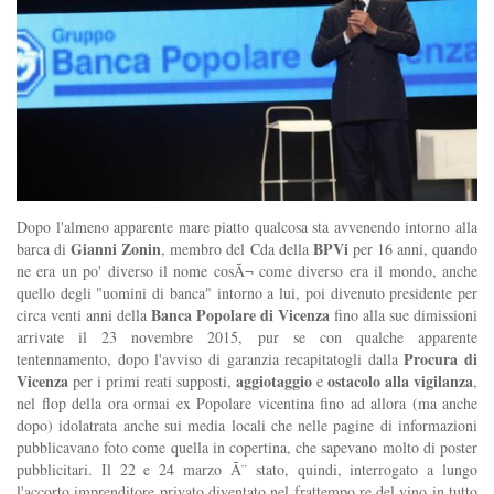
Dopo l'almeno apparente mare piatto qualcosa sta avvenendo intorno alla
Gianni Zonin
BPVi
barca di
, membro del Cda della
per 16 anni, quando
ne era un po' diverso il nome cosÃ¬ come diverso era il mondo, anche
quello degli "uomini di banca" intorno a lui, poi divenuto presidente per
Banca Popolare di Vicenza
circa venti anni della
fino alla sue dimissioni
arrivate il 23 novembre 2015, pur se con qualche apparente
Procura di
tentennamento, dopo l'avviso di garanzia recapitatogli dalla
Vicenza
aggiotaggio
ostacolo alla vigilanza
per i primi reati supposti,
e
,
nel flop della ora ormai ex Popolare vicentina fino ad allora (ma anche
dopo) idolatrata anche sui media locali che nelle pagine di informazioni
pubblicavano foto come quella in copertina, che sapevano molto di poster
pubblicitari. Il 22 e 24 marzo Ã¨ stato, quindi, interrogato a lungo
l'accorto imprenditore privato diventato nel frattempo re del vino in tutto