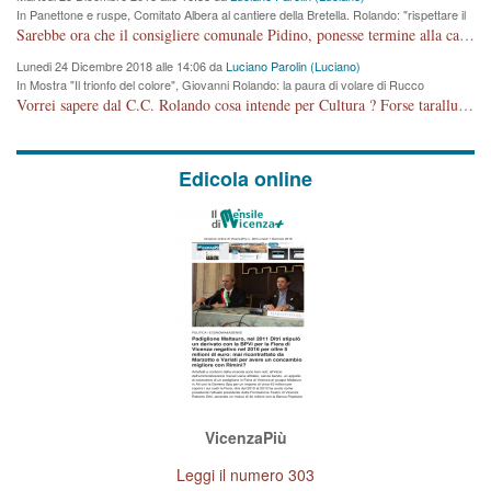
In Panettone e ruspe, Comitato Albera al cantiere della Bretella. Rolando: "rispettare il
cronoprogramma"
Sarebbe ora che il consigliere comunale Pidino, ponesse termine alla campagna elettorale nel territorio del suo seggio Villaggio del Sole. La tiraca è iniziata, distruggerà 6 km di prateria ovest della città, ricca di fonti e sorgenti d'acqua. I cittadini di Maddalene non avranno più Pace la notte. Molta colpa per la costruzione di questa Strada è proprio del signor Rolando,dei suoi gazebo mobili e che vuol far passare questa opera VANDALICA come progetto "utile" a chi ? Non è cosa seria sig. Rolando!
Lunedi 24 Dicembre 2018 alle 14:06 da
Luciano Parolin (Luciano)
In Mostra "Il trionfo del colore", Giovanni Rolando: la paura di volare di Rucco
Vorrei sapere dal C.C. Rolando cosa intende per Cultura ? Forse tarallucci, vino e sagre, o spaghetti tricolori del PD ? Il continuo (s)parlare della mostra a Palazzo Chiericati caro consigliere DANNEGGIA FORTEMENTE l'immagine della città TUTTA e fa deviare i consensi che in RUSSIA (badi bene ex U.R.S.S.) sono ECCELLENTI. A livello artistico l'evento è di alta Valenza culturale, COMPITO di Tutta la Cittadinanza fare il possibile per propagandare l'iniziativa senza farne UN CASO PARTITICO come fa Lei da sempre. Meno Gazebo + Partecipazione! E così sia. Amen.
Edicola online
VicenzaPiù
Leggi il numero 303