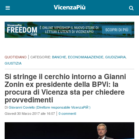
|
QUOTIDIANO
CATEGORIE:
BANCHE
,
ECONOMIA&AZIENDE
,
GIUDIZIARIA
,
GIUSTIZIA
Si stringe il cerchio intorno a Gianni
Zonin ex presidente della BPVi: la
procura di Vicenza sta per chiedere
provvedimenti
Di
Giovanni Coviello (Direttore responsabile VicenzaPiÃ¹)
|
Giovedi 30 Marzo 2017 alle 16:07
0 commenti