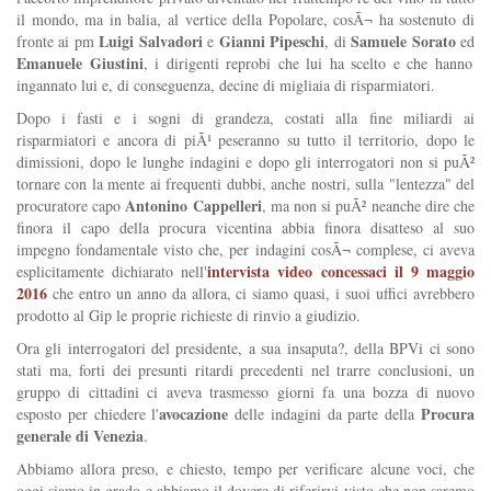
il mondo, ma in balia, al vertice della Popolare, cosÃ¬ ha sostenuto di
Luigi Salvadori
Gianni Pipeschi
Samuele Sorato
fronte ai pm
e
, di
ed
Emanuele Giustini
, i dirigenti reprobi che lui ha scelto e che hanno
ingannato lui e, di conseguenza, decine di migliaia di risparmiatori.
Dopo i fasti e i sogni di grandeza, costati alla fine miliardi ai
risparmiatori e ancora di piÃ¹ peseranno su tutto il territorio, dopo le
dimissioni, dopo le lunghe indagini e dopo gli interrogatori non si puÃ²
tornare con la mente ai frequenti dubbi, anche nostri, sulla "lentezza" del
Antonino Cappelleri
procuratore capo
, ma non si puÃ² neanche dire che
finora il capo della procura vicentina abbia finora disatteso al suo
impegno fondamentale visto che, per indagini cosÃ¬ complese, ci aveva
intervista video concessaci il 9 maggio
esplicitamente dichiarato nell'
2016
che entro un anno da allora, ci siamo quasi, i suoi uffici avrebbero
prodotto al Gip le proprie richieste di rinvio a giudizio.
Ora gli interrogatori del presidente, a sua insaputa?, della BPVi ci sono
stati ma, forti dei presunti ritardi precedenti nel trarre conclusioni, un
gruppo di cittadini ci aveva trasmesso giorni fa una bozza di nuovo
avocazione
Procura
esposto per chiedere l'
delle indagini da parte della
generale di Venezia
.
Abbiamo allora preso, e chiesto, tempo per verificare alcune voci, che
oggi siamo in grado e abbiamo il dovere di riferirvi visto che non saremo