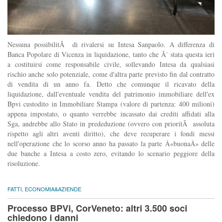
Nessuna possibilitÃ di rivalersi su Intesa Sanpaolo. A differenza di
Banca Popolare di Vicenza in liquidazione, tanto che Ã¨ stata questa ieri
a costituirsi come responsabile civile, sollevando Intesa da qualsiasi
rischio anche solo potenziale, come d'altra parte previsto fin dal contratto
di vendita di un anno fa. Detto che comunque il ricavato della
liquidazione, dall'eventuale vendita del patrimonio immobiliare dell'ex
Bpvi custodito in Immobiliare Stampa (valore di partenza: 400 milioni)
appena impostato, o quanto verrebbe incassato dai crediti affidati alla
Sga, andrebbe allo Stato in prededuzione (ovvero con prioritÃ assoluta
rispetto agli altri aventi diritto), che deve recuperare i fondi messi
nell'operazione che lo scorso anno ha passato la parte Â«buonaÂ» delle
due banche a Intesa a costo zero, evitando lo scenario peggiore della
risoluzione.
FATTI
,
ECONOMIA&AZIENDE
Processo BPVi, CorVeneto: altri 3.500 soci
chiedono i danni