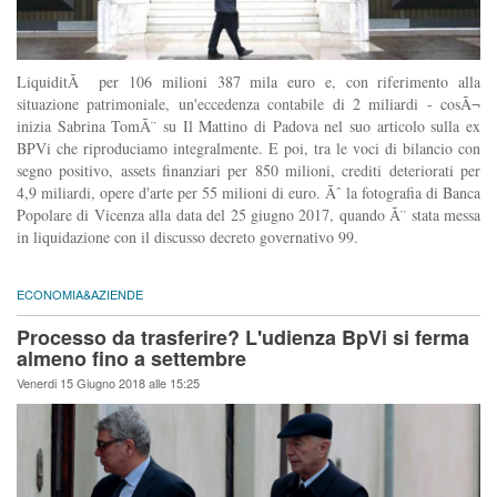
LiquiditÃ per 106 milioni 387 mila euro e, con riferimento alla
situazione patrimoniale, un'eccedenza contabile di 2 miliardi - cosÃ¬
inizia Sabrina TomÃ¨ su Il Mattino di Padova nel suo articolo sulla ex
BPVi che riproduciamo integralmente. E poi, tra le voci di bilancio con
segno positivo, assets finanziari per 850 milioni, crediti deteriorati per
4,9 miliardi, opere d'arte per 55 milioni di euro. Ãˆ la fotografia di Banca
Popolare di Vicenza alla data del 25 giugno 2017, quando Ã¨ stata messa
in liquidazione con il discusso decreto governativo 99.
ECONOMIA&AZIENDE
Processo da trasferire? L'udienza BpVi si ferma
almeno fino a settembre
Venerdi 15 Giugno 2018 alle 15:25