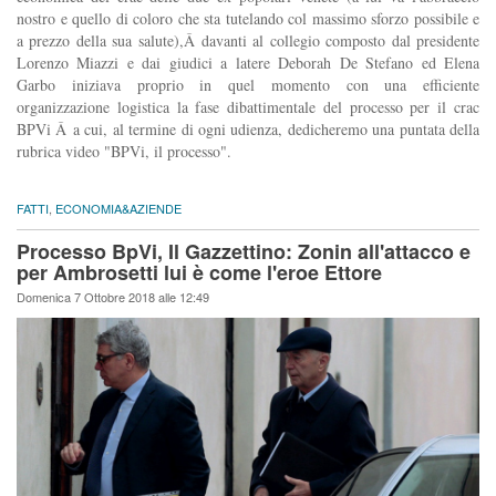
nostro e quello di coloro che sta tutelando col massimo sforzo possibile e
a prezzo della sua salute),Â davanti al collegio composto dal presidente
Lorenzo Miazzi e dai giudici a latere Deborah De Stefano ed Elena
Garbo iniziava proprio in quel momento con una efficiente
organizzazione logistica la fase dibattimentale del processo per il crac
BPVi Â a cui, al termine di ogni udienza, dedicheremo una puntata della
rubrica video "BPVi, il processo".
FATTI
,
ECONOMIA&AZIENDE
Processo BpVi, Il Gazzettino: Zonin all'attacco e
per Ambrosetti lui è come l'eroe Ettore
Domenica 7 Ottobre 2018 alle 12:49