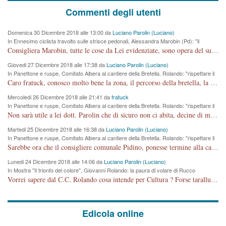
Commenti degli utenti
Domenica 30 Dicembre 2018 alle 13:00 da
Luciano Parolin (Luciano)
In Ennesimo ciclista travolto sulle strisce pedonali, Alessandra Marobin (Pd): "il
Comune si svegli"
Consigliera Marobin, tutte le cose da Lei evidenziate, sono opera del suo ex Assessore e compagno di Partito Antonio Marco Dalla Pozza Assessore alla "progettazione" di piste ciclabili e altre porcherie. A lui manderei il conto da saldare per incidenti e danni alle persone. E' ora che "finiamola." Avete perso rassegnatevi. qui IL SINDACO RUCCO NON C'ENTRA PER NIENTE. CAPITO!!!!!!!! Amen.
Giovedi 27 Dicembre 2018 alle 17:38 da
Luciano Parolin (Luciano)
In Panettone e ruspe, Comitato Albera al cantiere della Bretella. Rolando: "rispettare il
cronoprogramma"
Caro fratuck, conosco molto bene la zona, il percorso della bretella, la situazione dei cittadini, abito in Viale Trento. A partire dal 2003 ho partecipato al Comitato di Maddalene pro bretella, e a riunioni propositive per apportare modifiche al progetto. Numerose mie foto del territorio sono arrivate a Roma, altri miei interventi (non graditi dalla Sx) sono stati pubblicati dal GdV, assieme ad altri come Ciro Asproso, ora favorevole alla bretella. Ho partecipato alla raccolta firme per la chiusura della strada x 5 giorni eseguita dal Sindaco Hullwech per sforamento 180 Micro/g. Pertanto come impegno per la tematica sono apposto con la coscienza. Ora il Progetto è partito, fine! Voglio dire che la nuova Giunta "comunale" non c'entra più. L'opera sarà "malauguratamente" eseguita, ma non con il mio placet. Il Consigliere Comunale dovrebbe capire che la campagna elettorale è finita, con buona pace di tutti. Quello che invece dovrebbe interessare è la proprietà della strada, dall'uscita autostradale Ovest, sino alla Rotatoria dell'Albara, vi sono tre possessori: Autostrade SpA; La Provincia, il Comune. Come la mettiamo per il futuro ? I costi, da 50 sono saliti a 100 milioni di € come dire 20 milioni a KM (!) da non credere. Comunque si farà. Ma nessuno canti Vittoria, anzi meglio non farne un ulteriore fatto "partitico" per questioni elettorali o di seggio. Se mi manda la sua mail, sono disponibile ad inviare i documenti e le foto sopra descritte. Con ossequi, Luciano Parolin
Mercoledi 26 Dicembre 2018 alle 21:41 da
fratuck
In Panettone e ruspe, Comitato Albera al cantiere della Bretella. Rolando: "rispettare il
cronoprogramma"
Non sarà utile a lei dott. Parolin che di sicuro non ci abita, decine di migliaia di TIR, automobili e padroncini che passano quotidianamente per una strada appena rotabile, non è più possibile stendere i panni, attraversare la strada senza rischiare la morte, le case stanno crepando, i tempi sono cambiati e la bretella non passerà assolutamente per maddalene (ma cosa sta a dire?!), dia invece responsabilità a chi ha costruito tagliando la strada che doveva invece terminare a isola vicentina e non al moracchino lasciando Motta di Costabissara ancora in panne di traffico. I tempi sono cambiati dottore e se l'anagrafe della vita stagna nell'essere umano impressioni conservatrici, la società non le considera perchè va avanti, si industrializza e ha bisogno di infrastrutture e di sviluppo. Ultima considerazione, se è geloso di Rolando perchè vede in lui solo campagne politiche mentre si difendono i SOLI diritti dei cittadini, la preghiamo faccia considerazioni più appropriate. Saluti e complimenti per i suoi scritti.
Martedi 25 Dicembre 2018 alle 16:38 da
Luciano Parolin (Luciano)
In Panettone e ruspe, Comitato Albera al cantiere della Bretella. Rolando: "rispettare il
cronoprogramma"
Sarebbe ora che il consigliere comunale Pidino, ponesse termine alla campagna elettorale nel territorio del suo seggio Villaggio del Sole. La tiraca è iniziata, distruggerà 6 km di prateria ovest della città, ricca di fonti e sorgenti d'acqua. I cittadini di Maddalene non avranno più Pace la notte. Molta colpa per la costruzione di questa Strada è proprio del signor Rolando,dei suoi gazebo mobili e che vuol far passare questa opera VANDALICA come progetto "utile" a chi ? Non è cosa seria sig. Rolando!
Lunedi 24 Dicembre 2018 alle 14:06 da
Luciano Parolin (Luciano)
In Mostra "Il trionfo del colore", Giovanni Rolando: la paura di volare di Rucco
Vorrei sapere dal C.C. Rolando cosa intende per Cultura ? Forse tarallucci, vino e sagre, o spaghetti tricolori del PD ? Il continuo (s)parlare della mostra a Palazzo Chiericati caro consigliere DANNEGGIA FORTEMENTE l'immagine della città TUTTA e fa deviare i consensi che in RUSSIA (badi bene ex U.R.S.S.) sono ECCELLENTI. A livello artistico l'evento è di alta Valenza culturale, COMPITO di Tutta la Cittadinanza fare il possibile per propagandare l'iniziativa senza farne UN CASO PARTITICO come fa Lei da sempre. Meno Gazebo + Partecipazione! E così sia. Amen.
Edicola online