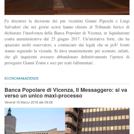
Fa discutere la decisione dei pm vicentini Gianni Pipeschi e Luigi
Salvadori che nei giorni scorsi hanno chiesto al Tribunale berico di
dichiarare l'insolvenza della Banca Popolare di Vicenza, in liquidazione
coatta amministrativa dal 25 giugno 2017. Un'iniziativa forte, che ha
spiazzato molti osservatori, a cominciare dai legali che su piÃ¹ fronti
stanno seguendo la vicenda. Si dava unanimemente per scontato, infatti,
che gli inquirenti avessero abbandonato definitivamente l'ipotesi di
perseguire Gianni Zonin e soci per reati fallimentari.
ECONOMIA&AZIENDE
Banca Popolare di Vicenza, Il Messaggero: si va
verso un unico maxi-processo
Venerdi 16 Marzo 2018 alle 09:28