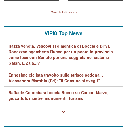
indagini dei carabinieri di
BPVi e Veneto Banca
Vicenza sul marito Angelo
Lavarra: più avvincenti di
Guarda tutti i video
quelle di... Barbara D'Urso
ViPiù Top News
Razza veneta. Vescovi si dimentica di Boccia e BPVi,
Donazzan sgambetta Rucco per un posto in provincia
come fece con Berlato per una seggiola nel sistema
Galan. E Zaia...?
Ennesimo ciclista travolto sulle strisce pedonali,
Alessandra Marobin (Pd): "il Comune si svegli"
Raffaele Colombara boccia Rucco su Campo Marzo,
giocattoli, mostre, monumenti, turismo