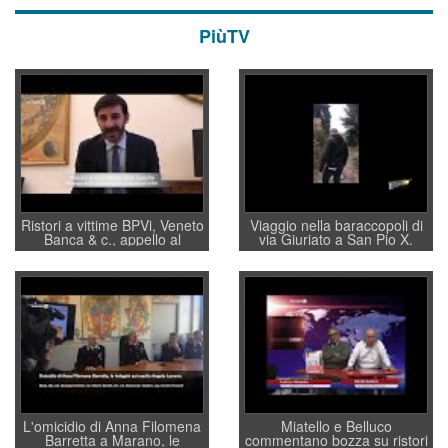
PiùTV
Ristori a vittime BPVi, Veneto
Viaggio nella baraccopoli di
Banca & c., appello al
via Giuriato a San Pio X.
sottosegretario Alessio
Vicenza ai Vicentini: “faremo
Villarosa: per mettere ordine
un regalo di Natale ai
convochi con Di Maio CNCU
residenti”
a supporto della cabina di
regia al Mef
L'omicidio di Anna Filomena
Miatello e Belluco
Barretta a Marano, le
commentano bozza su ristori