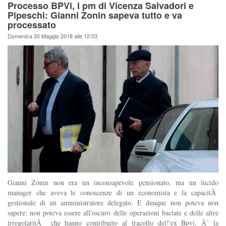
Processo BPVi, i pm di Vicenza Salvadori e
Pipeschi: Gianni Zonin sapeva tutto e va
processato
Domenica 20 Maggio 2018 alle 12:03
Gianni Zonin non era un inconsapevole pensionato, ma un lucido
manager che aveva le conoscenze di un economista e la capacitÃ
gestionale di un amministratore delegato. E dunque non poteva non
sapere: non poteva essere all'oscuro delle operazioni baciate e delle altre
irregolaritÃ che hanno contribuito al tracollo del!'ex Bpvi. Ãˆ la