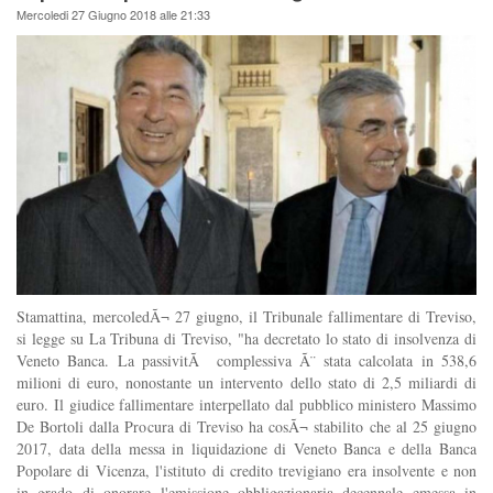
Mercoledi 27 Giugno 2018 alle 21:33
Stamattina, mercoledÃ¬ 27 giugno, il Tribunale fallimentare di Treviso,
si legge su La Tribuna di Treviso, "ha decretato lo stato di insolvenza di
Veneto Banca. La passivitÃ complessiva Ã¨ stata calcolata in 538,6
milioni di euro, nonostante un intervento dello stato di 2,5 miliardi di
euro. Il giudice fallimentare interpellato dal pubblico ministero Massimo
De Bortoli dalla Procura di Treviso ha cosÃ¬ stabilito che al 25 giugno
2017, data della messa in liquidazione di Veneto Banca e della Banca
Popolare di Vicenza, l'istituto di credito trevigiano era insolvente e non
in grado di onorare l'emissione obbligazionaria decennale emessa in