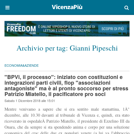
Archivio per tag:
Gianni Pipeschi
ECONOMIA&AZIENDE
"BPVi, il processo": iniziato con costituzioni e
integrazioni parti civili, flop "associazioni
antagoniste" ma è al pronto soccorso per stress
Patrizio Miatello, il pacificatore pro soci
Sabato 1 Dicembre 2018 alle 15:01
Mentre venivamo a sapere che si era sentito male stamattina, 1Â°
dicembre, alle 10.30 davanti al tribunale di Vicenza e, quindi, era stato
ricoverato in ospedaleÂ Patrizio Miatello, il presidente di Ezzelino III da
Onara, che da sempre si sta spendendo anima e corpo per una soluzione
economica del crac delle due ex popolari venete (a lui va l'abbraccio