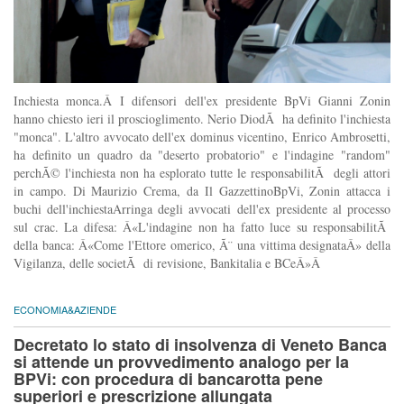
Inchiesta monca.Â I difensori dell'ex presidente BpVi Gianni Zonin
hanno chiesto ieri il proscioglimento. Nerio DiodÃ ha definito l'inchiesta
"monca". L'altro avvocato dell'ex dominus vicentino, Enrico Ambrosetti,
ha definito un quadro da "deserto probatorio" e l'indagine "random"
perchÃ© l'inchiesta non ha esplorato tutte le responsabilitÃ degli attori
in campo. Di Maurizio Crema, da Il GazzettinoBpVi, Zonin attacca i
buchi dell'inchiestaArringa degli avvocati dell'ex presidente al processo
sul crac. La difesa: Â«L'indagine non ha fatto luce su responsabilitÃ
della banca: Â«Come l'Ettore omerico, Ã¨ una vittima designataÂ» della
Vigilanza, delle societÃ di revisione, Bankitalia e BCeÂ»Â
ECONOMIA&AZIENDE
Decretato lo stato di insolvenza di Veneto Banca
si attende un provvedimento analogo per la
BPVi: con procedura di bancarotta pene
superiori e prescrizione allungata