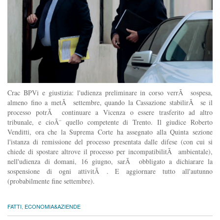
Crac BPVi e giustizia: l'udienza preliminare in corso verrÃ sospesa,
almeno fino a metÃ settembre, quando la Cassazione stabilirÃ se il
processo potrÃ continuare a Vicenza o essere trasferito ad altro
tribunale, e cioÃ¨ quello competente di Trento. Il giudice Roberto
Venditti, ora che la Suprema Corte ha assegnato alla Quinta sezione
l'istanza di remissione del processo presentata dalle difese (con cui si
chiede di spostare altrove il processo per incompatibilitÃ ambientale),
nell'udienza di domani, 16 giugno, sarÃ obbligato a dichiarare la
sospensione di ogni attivitÃ . E aggiornare tutto all'autunno
(probabilmente fine settembre).
FATTI
,
ECONOMIA&AZIENDE