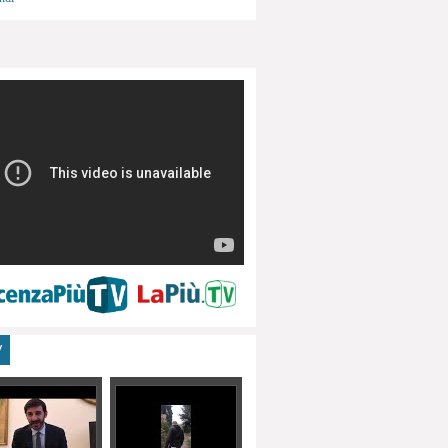
menti, turismo
V