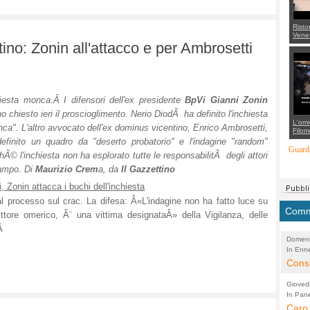
Risto
Venet
appel
ino: Zonin all'attacco e per Ambrosetti
Aless
mette
con 
suppo
regia
iesta monca.Â I difensori dell'ex presidente
BpVi
Gianni Zonin
o chiesto ieri il proscioglimento. Nerio DiodÃ ha definito l'inchiesta
L'omi
ca". L'altro avvocato dell'ex dominus vicentino, Enrico Ambrosetti,
Filom
Maran
efinito un quadro da "deserto probatorio" e l'indagine "random"
carab
Guarda
hÃ© l'inchiesta non ha esplorato tutte le responsabilitÃ degli attori
marit
più a
ampo. Di
Maurizio Crem
a, da
Il Gazzettino
di...
, Zonin attacca i buchi dell'inchiesta
 al processo sul crac. La difesa: Â«L'indagine non ha fatto luce su
Comme
tore omerico, Ã¨ una vittima designataÂ» della Vigilanza, delle
»Â
Domeni
In Enne
(Lucian
Alessan
Consi
evide
Gioved
Asses
In Pane
(Lucian
Bretell
Caro 
Marco