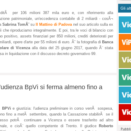
CASO
bisog
campa
Gli al
Meno 
Ultim
pace 
uiditÃ per 106 milioni 387 mila euro e, con riferimento alla
Amen
Rolan
inter
azione patrimoniale, un'eccedenza contabile di 2 miliardi - cosÃ¬
polit
dall'
a
Sabrina TomÃ¨
su
Il Mattino di Padova
nel suo articolo sulla ex
dei c
Rotat
i
che riproduciamo integralmente. E poi, tra le voci di bilancio con
consi
Autos
o positivo, assets finanziari per 850 milioni, crediti deteriorati per
compl
Come 
miliardi, opere d'arte per 55 milioni di euro. Ãˆ la fotografia di
Banca
olare di Vicenza
alla data del 25 giugno 2017, quando Ã¨ stata
50 so
a in liquidazione con il discusso decreto governativo 99.
20 mi
Comu
Vitto
fatto 
seggi
'udienza BpVi si ferma almeno fino a
dispo
sopra
Paro
c
BPVi
e giustizia: l'udienza preliminare in corso verrÃ sospesa,
no fino a metÃ settembre, quando la Cassazione stabilirÃ se il
esso potrÃ continuare a Vicenza o essere trasferito ad altro
unale, e cioÃ¨ quello competente di Trento. Il giudice
Roberto