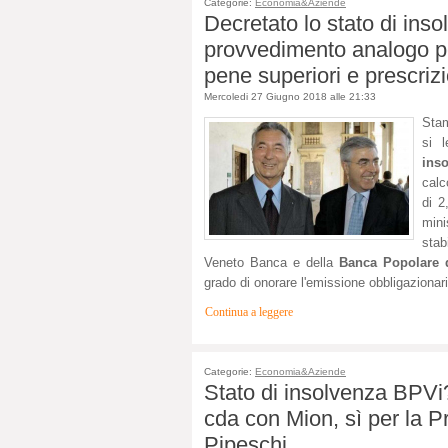
Categorie:
Economia&Aziende
Decretato lo stato di ins
provvedimento analogo pe
pene superiori e prescriz
Mercoledi 27 Giugno 2018 alle 21:33
Stam
si 
ins
calc
di 2
min
stab
Veneto Banca e della
Banca Popolare 
grado di onorare l'emissione obbligaziona
Continua a leggere
Categorie:
Economia&Aziende
Stato di insolvenza BPVi
cda con Mion, sì per la P
Pipeschi