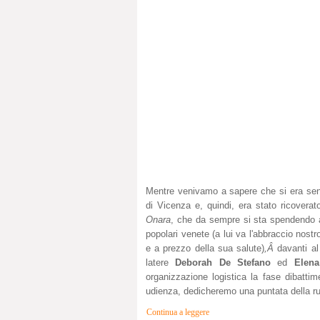
Mentre venivamo a sapere che si era sent
di Vicenza e, quindi, era stato ricover
Onara
, che da sempre si sta spendendo 
popolari venete (a lui va l'abbraccio nost
e a prezzo della sua salute)
,Â
davanti a
latere
Deborah De Stefano
ed
Elen
organizzazione logistica la fase dibatti
udienza, dedicheremo una puntata della ru
Continua a leggere