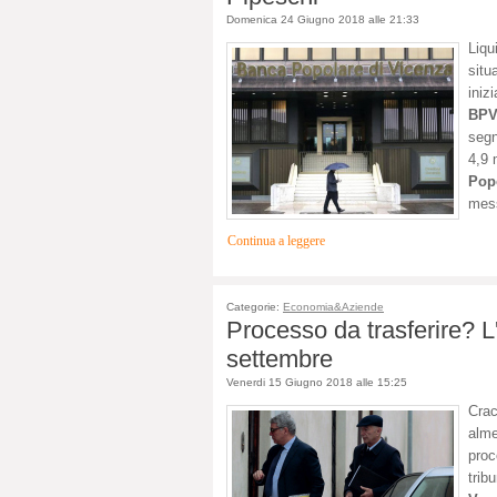
Domenica 24 Giugno 2018 alle 21:33
Liq
situ
inizi
BPV
segn
4,9 
Pop
mess
Continua a leggere
Categorie:
Economia&Aziende
Processo da trasferire? L
settembre
Venerdi 15 Giugno 2018 alle 15:25
Cra
alme
proc
trib