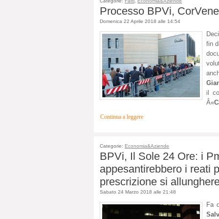
Categorie:
Fatti
,
Economia&Aziende
Processo BPVi, CorVeneto
Domenica 22 Aprile 2018 alle 14:54
Deci
fin 
docu
volu
anch
Gia
il c
Â«
C
Continua a leggere
Categorie:
Economia&Aziende
BPVi, Il Sole 24 Ore: i Pm
appesantirebbero i reati p
prescrizione si allungher
Sabato 24 Marzo 2018 alle 21:48
Fa d
Sal