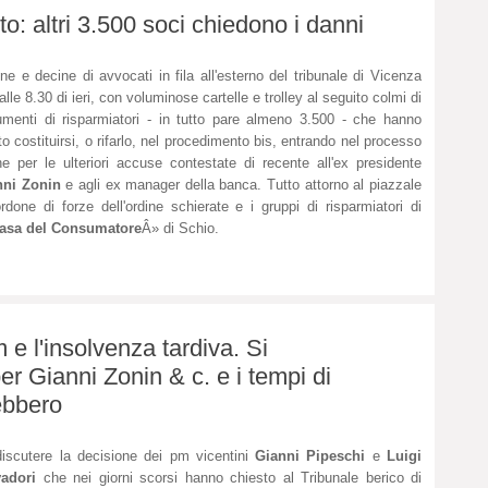
: altri 3.500 soci chiedono i danni
ne e decine di avvocati in fila all'esterno del tribunale di Vicenza
dalle 8.30 di ieri, con voluminose cartelle e trolley al seguito colmi di
menti di risparmiatori - in tutto pare almeno 3.500 - che hanno
to costituirsi, o rifarlo, nel procedimento bis, entrando nel processo
e per le ulteriori accuse contestate di recente all'ex presidente
nni Zonin
e agli ex manager della banca. Tutto attorno al piazzale
ordone di forze dell'ordine schierate e i gruppi di risparmiatori di
asa del Consumatore
Â» di Schio.
 e l'insolvenza tardiva. Si
er Gianni Zonin & c. e i tempi di
ebbero
iscutere la decisione dei pm vicentini
Gianni Pipeschi
e
Luigi
vadori
che nei giorni scorsi hanno chiesto al Tribunale berico di