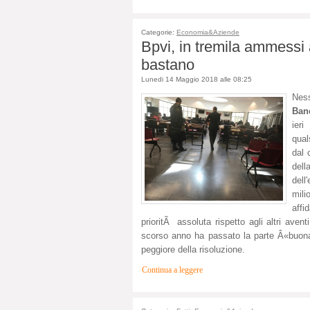
Categorie:
Economia&Aziende
Bpvi, in tremila ammessi 
bastano
Lunedi 14 Maggio 2018 alle 08:25
Ness
Ban
ieri
qual
dal 
dell
dell
mili
affi
prioritÃ assoluta rispetto agli altri aven
scorso anno ha passato la parte Â«buona
peggiore della risoluzione.
Continua a leggere