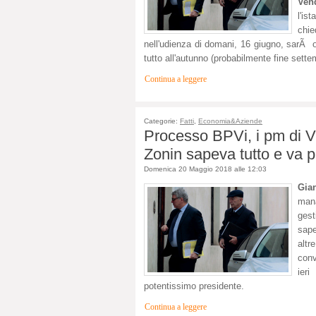
Vend
l'is
chie
nell'udienza di domani, 16 giugno, sarÃ ob
tutto all'autunno (probabilmente fine sette
Continua a leggere
Categorie:
Fatti
,
Economia&Aziende
Processo BPVi, i pm di V
Zonin sapeva tutto e va 
Domenica 20 Maggio 2018 alle 12:03
Gia
man
gest
sape
altr
conv
ieri
potentissimo presidente.
Continua a leggere