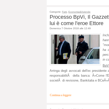
Categorie:
Fatti
,
Economia&Aziende
Processo BpVi, Il Gazzett
lui è come l'eroe Ettore
Domenica 7 Ottobre 2018 alle 12:49
Inch
hann
"mon
ha d
perc
in c
BpVi
Arringa degli avvocati dell'ex presidente
responsabilitÃ della banca: Â«Come l'Et
societÃ di revisione, Bankitalia e BCeÂ
Continua a leggere