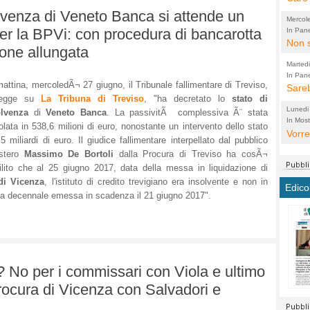
olvenza di Veneto Banca si attende un
perco
"prog
Mercol
cittad
porch
r la BPVi: con procedura di bancarotta
In Pane
Bretell
Non s
2003 
per i
ione allungata
sicur
Madda
che "
Marted
autom
propo
qui 
In Pane
(Lucian
attina, mercoledÃ¬ 27 giugno, il Tribunale fallimentare di Treviso,
Bretell
Sareb
quot
proge
PER 
legge su
La Tribuna di Treviso
, "ha decretato lo
stato di
Pidin
rotab
sono 
Lunedi
olvenza
di
Veneto Banca
. La passivitÃ complessiva Ã¨ stata
elett
panni
(non 
In Most
(Lucian
olata in 538,6 milioni di euro, nonostante un intervento dello stato
di vola
Vorre
Villa
la mo
dal G
,5 miliardi di euro. Il giudice fallimentare interpellato dal pubblico
inten
distr
sono 
Aspro
istero
Massimo De Bortoli
dalla Procura di Treviso ha cosÃ¬
e sag
città,
asso
parte
ilito che al 25 giugno 2017, data della messa in liquidazione di
conti
citta
a dir
chius
di Vicenza
, l'istituto di credito trevigiano era insolvente e non in
Edico
Chier
Pace 
costr
ria decennale emessa in scadenza il 21 giugno 2017".
Sind
FORT
costr
invec
Micro
TUTTA
signo
morac
temat
RUSS
vuol
ancor
Ora i
ECCEL
come 
cambi
la nu
? No per i commissari con Viola e ultimo
alta 
seria
stagn
L'ope
Citta
rocura di Vicenza con Salvadori e
conse
ma no
propa
perch
Comu