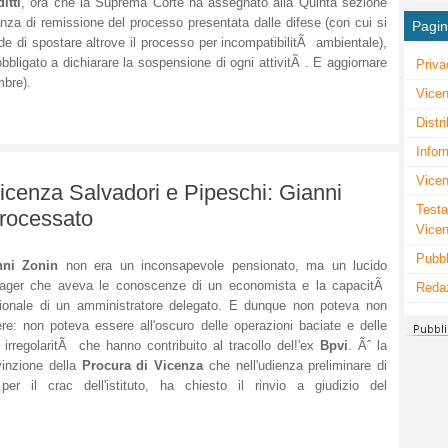
itti
, ora che la Suprema Corte ha assegnato alla Quinta sezione
tanza di remissione del processo presentata dalle difese (con cui si
Pagi
de di spostare altrove il processo per incompatibilitÃ ambientale),
bligato a dichiarare la sospensione di ogni attivitÃ . E aggiornare
Priva
mbre).
Vicen
Distr
Infor
Vicen
icenza Salvadori e Pipeschi: Gianni
Testa
processato
Vice
Pubbl
nni Zonin
non era un inconsapevole pensionato, ma un lucido
ager che aveva le conoscenze di un economista e la capacitÃ
Reda
ionale di un amministratore delegato. E dunque non poteva non
re: non poteva essere all'oscuro delle operazioni baciate e delle
e irregolaritÃ che hanno contribuito al tracollo del!'ex
Bpvi
. Ãˆ la
inzione della
Procura di Vicenza
che nell'udienza preliminare di
 per il crac dell'istituto, ha chiesto il rinvio a giudizio del