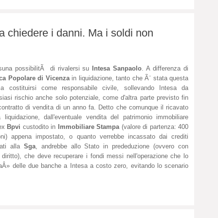
a chiedere i danni. Ma i soldi non
una possibilitÃ di rivalersi su
Intesa Sanpaolo
. A differenza di
ca Popolare di Vicenza
in liquidazione, tanto che Ã¨ stata questa
 a costituirsi come responsabile civile, sollevando Intesa da
siasi rischio anche solo potenziale, come d'altra parte previsto fin
contratto di vendita di un anno fa. Detto che comunque il ricavato
a liquidazione, dall'eventuale vendita del patrimonio immobiliare
'ex
Bpvi
custodito in
Immobiliare Stampa
(valore di partenza: 400
oni) appena impostato, o quanto verrebbe incassato dai crediti
dati alla
Sga
, andrebbe allo Stato in prededuzione (ovvero con
ti diritto), che deve recuperare i fondi messi nell'operazione che lo
Â» delle due banche a Intesa a costo zero, evitando lo scenario