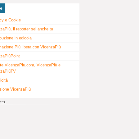
ne
cy e Cookie
zaPiù, il reporter sei anche tu
ibuzione in edicola
mazione Più libera con VicenzaPiù
zaPiùPoint
te VicenzaPiu.com, VicenzaPiù e
nzaPiùTV
icità
zione VicenzaPiù