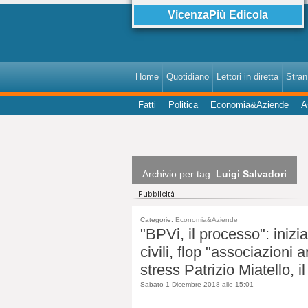
VicenzaPiù Edicola
Home
Quotidiano
Lettori in diretta
StranI
Fatti
Politica
Economia&Aziende
A
Archivio per tag:
Luigi Salvadori
Categorie:
Economia&Aziende
"BPVi, il processo": inizia
civili, flop "associazioni
stress Patrizio Miatello, i
Sabato 1 Dicembre 2018 alle 15:01