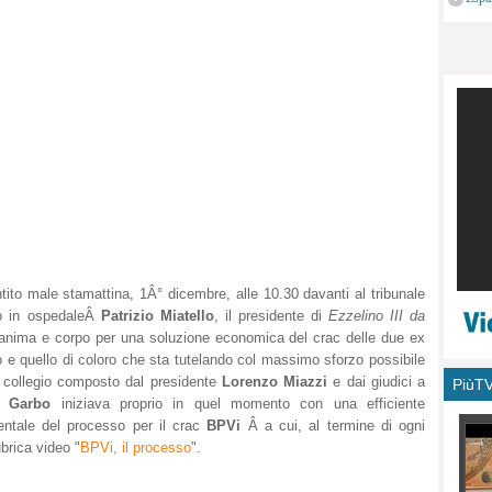
monu
ito male stamattina, 1Â° dicembre, alle 10.30 davanti al tribunale
ato in ospedaleÂ
Patrizio Miatello
, il presidente di
Ezzelino III da
anima e corpo per una soluzione economica del crac delle due ex
ro e quello di coloro che sta tutelando col massimo sforzo possibile
l collegio composto dal presidente
Lorenzo Miazzi
e dai giudici a
PiùT
a Garbo
iniziava proprio in quel momento con una efficiente
mentale del processo per il crac
BPVi
Â a cui, al termine di ogni
brica video "
BPVi, il processo
".