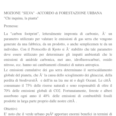
MOZIONE "SILVA" -ACCORDO di FORESTAZIONE URBANA
"Chi inquina, la pianta"
Premessa:
La "carbon footprint", letteralmente impronta di carbonio, Ã¨ un
parametro utilizzato per valutare le emissioni di gas serra che vengono
generate da una fabbrica, da un prodotto, o anche semplicemen te da un
individuo. Con il Protocollo di Kyoto si Ã¨ stabilito che tale parametro
deve essere utilizzato per determinare gli impatti ambientali che le
emissioni di anidride carbonica, met ano, idrofluorocarburi, ossido
nitroso, ecc. hanno sui cambiamenti climatici di natura antropica.
Le emissioni cumulative dei gas serra determinano il surriscaldamento
globale del pianeta, che Ã¨ la causa dello scioglimento dei ghiacciai, della
perdita di biodiversitÃ e dell'in na lza me nt o degli Oceani. Le cittÃ
consumano il 75% delle risorse naturali e sono responsabili di oltre il
70% delle emissioni globali di CO2. Fortunatamente, foreste e alberi
assorbono ogni anno il 40% delle emissioni di combustibili fossili
prodotte in larga parte proprio dalle nostre cittÃ .
Obiettivi:
E' noto che il verde urbano puÃ² apportare enormi benefici in termini di