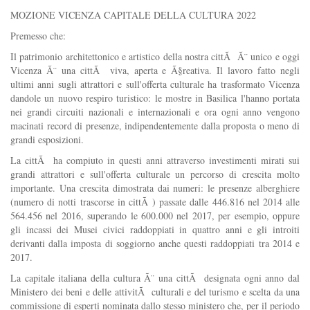
MOZIONE VICENZA CAPITALE DELLA CULTURA 2022
Premesso che:
Il patrimonio architettonico e artistico della nostra cittÃ Ã¨ unico e oggi
Vicenza Ã¨ una cittÃ viva, aperta e Ã§reativa. Il lavoro fatto negli
ultimi anni sugli attrattori e sull'offerta culturale ha trasformato Vicenza
dandole un nuovo respiro turistico: le mostre in Basilica l'hanno portata
nei grandi circuiti nazionali e internazionali e ora ogni anno vengono
macinati record di presenze, indipendentemente dalla proposta o meno di
grandi esposizioni.
La cittÃ ha compiuto in questi anni attraverso investimenti mirati sui
grandi attrattori e sull'offerta culturale un percorso di crescita molto
importante. Una crescita dimostrata dai numeri: le presenze alberghiere
(numero di notti trascorse in cittÃ ) passate dalle 446.816 nel 2014 alle
564.456 nel 2016, superando le 600.000 nel 2017, per esempio, oppure
gli incassi dei Musei civici raddoppiati in quattro anni e gli introiti
derivanti dalla imposta di soggiorno anche questi raddoppiati tra 2014 e
2017.
La capitale italiana della cultura Ã¨ una cittÃ designata ogni anno dal
Ministero dei beni e delle attivitÃ culturali e del turismo e scelta da una
commissione di esperti nominata dallo stesso ministero che, per il periodo