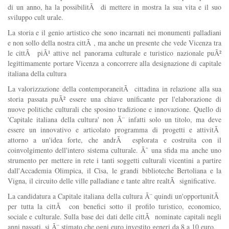
di un anno, ha la possibilitÃ di mettere in mostra la sua vita e il suo
sviluppo cult urale.
La storia e il genio artistico che sono incarnati nei monumenti palladiani
e non sollo della nostra cittÃ , ma anche un presente che vede Vicenza tra
le cittÃ piÃ¹ attive nel panorama culturale e turistico nazionale puÃ²
legittimamente portare Vicenza a concorrere alla designazione di capitale
italiana della cultura
La valorizzazione della contemporaneitÃ cittadina in relazione alla sua
storia passata puÃ² essere una chiave unificante per l'elaborazione di
nuove politiche culturali che sposino tradizione e innovazione. Quello di
'Capitale italiana della cultura' non Ã¨ infatti solo un titolo, ma deve
essere un innovativo e articolato programma di progetti e attivitÃ
attorno a un'idea forte, che andrÃ esplorata e costruita con il
coinvolgimento dell'intero sistema culturale. Ãˆ una sfida ma anche uno
strumento per mettere in rete i tanti soggetti culturali vicentini a partire
dall'Accademia Olimpica, il Cisa, le grandi biblioteche Bertoliana e la
Vigna, il circuito delle ville palladiane e tante altre realtÃ significative.
La candidatura a Capitale italiana della cultura Ã¨ quindi un'opportunitÃ
per tutta la cittÃ con benefici sotto il profilo turistico, economico,
sociale e culturale. Sulla base dei dati delle cittÃ nominate capitali negli
anni passati, si Ã¨ stimato che ogni euro investito generi da 8 a 10 euro.