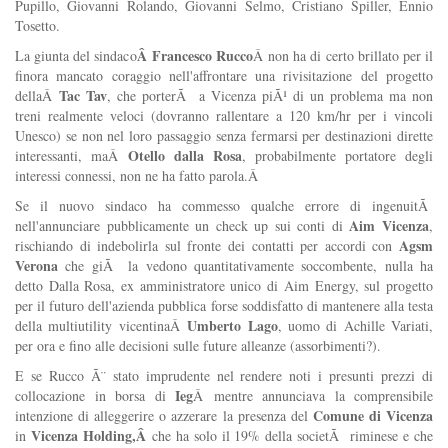
Pupillo, Giovanni Rolando, Giovanni Selmo, Cristiano Spiller, Ennio
Tosetto.
Â Francesco Rucco
La giunta del sindaco
Â non ha di certo brillato per il
finora mancato coraggio nell'affrontare una rivisitazione del progetto
Tac Tav
dellaÂ
, che porterÃ a Vicenza piÃ¹ di un problema ma non
treni realmente veloci (dovranno rallentare a 120 km/hr per i vincoli
Unesco) se non nel loro passaggio senza fermarsi per destinazioni dirette
Otello dalla Rosa
interessanti, maÂ
, probabilmente portatore degli
interessi connessi, non ne ha fatto parola.Â
Se il nuovo sindaco ha commesso qualche errore di ingenuitÃ
Aim Vicenza
nell'annunciare pubblicamente un check up sui conti di
,
Agsm
rischiando di indebolirla sul fronte dei contatti per accordi con
Verona
che giÃ la vedono quantitativamente soccombente, nulla ha
detto Dalla Rosa, ex amministratore unico di Aim Energy, sul progetto
per il futuro dell'azienda pubblica forse soddisfatto di mantenere alla testa
Umberto Lago
della multiutility vicentinaÂ
, uomo di Achille Variati,
per ora e fino alle decisioni sulle future alleanze (assorbimenti?).
E se Rucco Ã¨ stato imprudente nel rendere noti i presunti prezzi di
Ieg
collocazione in borsa di
Â mentre annunciava la comprensibile
Comune di Vicenza
intenzione di alleggerire o azzerare la presenza del
Vicenza Holding,Â
in
che ha solo il 19% della societÃ riminese e che