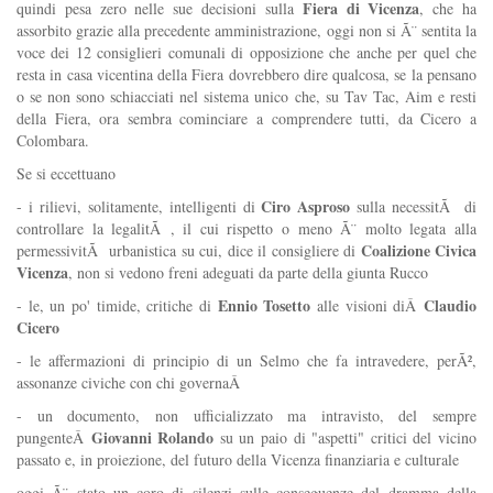
Fiera di Vicenza
quindi pesa zero nelle sue decisioni sulla
, che ha
assorbito grazie alla precedente amministrazione, oggi non si Ã¨ sentita la
voce dei 12 consiglieri comunali di opposizione che anche per quel che
resta in casa vicentina della Fiera dovrebbero dire qualcosa, se la pensano
o se non sono schiacciati nel sistema unico che, su Tav Tac, Aim e resti
della Fiera, ora sembra cominciare a comprendere tutti, da Cicero a
Colombara.
Se si eccettuano
Ciro Asproso
- i rilievi, solitamente, intelligenti di
sulla necessitÃ di
controllare la legalitÃ , il cui rispetto o meno Ã¨ molto legata alla
Coalizione Civica
permessivitÃ urbanistica su cui, dice il consigliere di
Vicenza
, non si vedono freni adeguati da parte della giunta Rucco
Ennio Tosetto
Claudio
- le, un po' timide, critiche di
alle visioni diÂ
Cicero
- le affermazioni di principio di un Selmo che fa intravedere, perÃ²,
assonanze civiche con chi governaÂ
- un documento, non ufficializzato ma intravisto, del sempre
Giovanni Rolando
pungenteÂ
su un paio di "aspetti" critici del vicino
passato e, in proiezione, del futuro della Vicenza finanziaria e culturale
oggi Ã¨ stato un coro di silenzi sulle conseguenze del dramma della