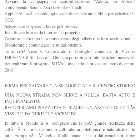
Avviare la campagna di sensibilizzazione "Adotta un Albero"
coinvolgendo Scuole Associazioni e Cittadini.
Applicare unaÂ· metodologia scientificamente attendibile per calcolare la
CO2.
Selezionare le specie arboree piÃ¹ idonee.
Identificare le aree da inserire nel progetto.
Garantire nel tempo la sopravvivenza degli alberi o la loro sostituzione.
Monitorare e comunicare i risultati ottenuti.
Tutto ciÃ² Visto e Considerato il Consiglio comunale di Vicenza
IMPEGNA il Sindaco e la Giunta a porre in atto tutte le azioni necessarie
per realizzare il progetto "SILVA", avviando le procedure entro dicembre
2018.
FIRMA PER SALVARE "LA SPIAGGETTA" E IL CENTRO STORICO
UNA NUOVA STRADA NON SERVE A NULLA: BASTA AUTO E
INQUINAMENTO.
RECUPERIAMO PIAZZETTA S. BIAGIO, UN ANGOLO DI CITTÃ€
VISSUTO DA TURISTI E VICENTINI.
In tutto il Mondo si Ã¨ compreso che la piÃ¹ grande ricchezza delle
cittÃ Ã¨ il loro patrimonio culturale, architettonico e naturalistico. In
tutta Europa sÃ¬ Ã¨ scelto di allontanare le auto dai centri storici per