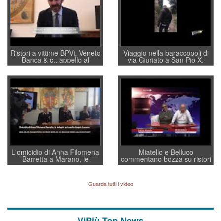
Ristori a vittime BPVi, Veneto
Viaggio nella baraccopoli di
Banca & c., appello al
via Giuriato a San Pio X.
sottosegretario Alessio
Vicenza ai Vicentini: “faremo
Villarosa: per mettere ordine
un regalo di Natale ai
convochi con Di Maio CNCU
residenti”
a supporto della cabina di
regia al Mef
L'omicidio di Anna Filomena
Miatello e Belluco
Barretta a Marano, le
commentano bozza su ristori
indagini dei carabinieri di
BPVi e Veneto Banca
Vicenza sul marito Angelo
Lavarra: più avvincenti di
Guarda tutti i video
quelle di... Barbara D'Urso
ViPiù Top News