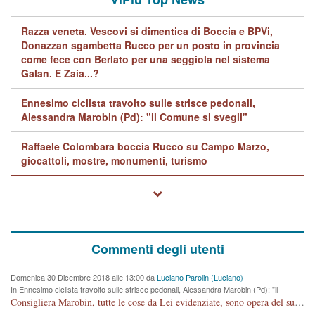
Razza veneta. Vescovi si dimentica di Boccia e BPVi,
Donazzan sgambetta Rucco per un posto in provincia
come fece con Berlato per una seggiola nel sistema
Galan. E Zaia...?
Ennesimo ciclista travolto sulle strisce pedonali,
Alessandra Marobin (Pd): "il Comune si svegli"
Raffaele Colombara boccia Rucco su Campo Marzo,
giocattoli, mostre, monumenti, turismo
Commenti degli utenti
Domenica 30 Dicembre 2018 alle 13:00 da
Luciano Parolin (Luciano)
In Ennesimo ciclista travolto sulle strisce pedonali, Alessandra Marobin (Pd): "il
Comune si svegli"
Consigliera Marobin, tutte le cose da Lei evidenziate, sono opera del suo ex Assessore e compagno di Partito Antonio Marco Dalla Pozza Assessore alla "progettazione" di piste ciclabili e altre porcherie. A lui manderei il conto da saldare per incidenti e danni alle persone. E' ora che "finiamola." Avete perso rassegnatevi. qui IL SINDACO RUCCO NON C'ENTRA PER NIENTE. CAPITO!!!!!!!! Amen.