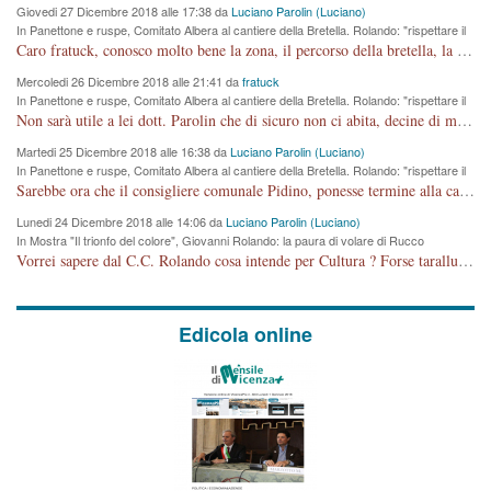
Giovedi 27 Dicembre 2018 alle 17:38 da
Luciano Parolin (Luciano)
In Panettone e ruspe, Comitato Albera al cantiere della Bretella. Rolando: "rispettare il
cronoprogramma"
Caro fratuck, conosco molto bene la zona, il percorso della bretella, la situazione dei cittadini, abito in Viale Trento. A partire dal 2003 ho partecipato al Comitato di Maddalene pro bretella, e a riunioni propositive per apportare modifiche al progetto. Numerose mie foto del territorio sono arrivate a Roma, altri miei interventi (non graditi dalla Sx) sono stati pubblicati dal GdV, assieme ad altri come Ciro Asproso, ora favorevole alla bretella. Ho partecipato alla raccolta firme per la chiusura della strada x 5 giorni eseguita dal Sindaco Hullwech per sforamento 180 Micro/g. Pertanto come impegno per la tematica sono apposto con la coscienza. Ora il Progetto è partito, fine! Voglio dire che la nuova Giunta "comunale" non c'entra più. L'opera sarà "malauguratamente" eseguita, ma non con il mio placet. Il Consigliere Comunale dovrebbe capire che la campagna elettorale è finita, con buona pace di tutti. Quello che invece dovrebbe interessare è la proprietà della strada, dall'uscita autostradale Ovest, sino alla Rotatoria dell'Albara, vi sono tre possessori: Autostrade SpA; La Provincia, il Comune. Come la mettiamo per il futuro ? I costi, da 50 sono saliti a 100 milioni di € come dire 20 milioni a KM (!) da non credere. Comunque si farà. Ma nessuno canti Vittoria, anzi meglio non farne un ulteriore fatto "partitico" per questioni elettorali o di seggio. Se mi manda la sua mail, sono disponibile ad inviare i documenti e le foto sopra descritte. Con ossequi, Luciano Parolin
Mercoledi 26 Dicembre 2018 alle 21:41 da
fratuck
In Panettone e ruspe, Comitato Albera al cantiere della Bretella. Rolando: "rispettare il
cronoprogramma"
Non sarà utile a lei dott. Parolin che di sicuro non ci abita, decine di migliaia di TIR, automobili e padroncini che passano quotidianamente per una strada appena rotabile, non è più possibile stendere i panni, attraversare la strada senza rischiare la morte, le case stanno crepando, i tempi sono cambiati e la bretella non passerà assolutamente per maddalene (ma cosa sta a dire?!), dia invece responsabilità a chi ha costruito tagliando la strada che doveva invece terminare a isola vicentina e non al moracchino lasciando Motta di Costabissara ancora in panne di traffico. I tempi sono cambiati dottore e se l'anagrafe della vita stagna nell'essere umano impressioni conservatrici, la società non le considera perchè va avanti, si industrializza e ha bisogno di infrastrutture e di sviluppo. Ultima considerazione, se è geloso di Rolando perchè vede in lui solo campagne politiche mentre si difendono i SOLI diritti dei cittadini, la preghiamo faccia considerazioni più appropriate. Saluti e complimenti per i suoi scritti.
Martedi 25 Dicembre 2018 alle 16:38 da
Luciano Parolin (Luciano)
In Panettone e ruspe, Comitato Albera al cantiere della Bretella. Rolando: "rispettare il
cronoprogramma"
Sarebbe ora che il consigliere comunale Pidino, ponesse termine alla campagna elettorale nel territorio del suo seggio Villaggio del Sole. La tiraca è iniziata, distruggerà 6 km di prateria ovest della città, ricca di fonti e sorgenti d'acqua. I cittadini di Maddalene non avranno più Pace la notte. Molta colpa per la costruzione di questa Strada è proprio del signor Rolando,dei suoi gazebo mobili e che vuol far passare questa opera VANDALICA come progetto "utile" a chi ? Non è cosa seria sig. Rolando!
Lunedi 24 Dicembre 2018 alle 14:06 da
Luciano Parolin (Luciano)
In Mostra "Il trionfo del colore", Giovanni Rolando: la paura di volare di Rucco
Vorrei sapere dal C.C. Rolando cosa intende per Cultura ? Forse tarallucci, vino e sagre, o spaghetti tricolori del PD ? Il continuo (s)parlare della mostra a Palazzo Chiericati caro consigliere DANNEGGIA FORTEMENTE l'immagine della città TUTTA e fa deviare i consensi che in RUSSIA (badi bene ex U.R.S.S.) sono ECCELLENTI. A livello artistico l'evento è di alta Valenza culturale, COMPITO di Tutta la Cittadinanza fare il possibile per propagandare l'iniziativa senza farne UN CASO PARTITICO come fa Lei da sempre. Meno Gazebo + Partecipazione! E così sia. Amen.
Edicola online