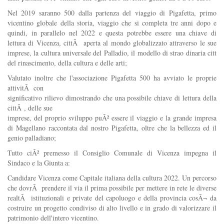
Nel 2019 saranno 500 dalla partenza del viaggio di Pigafetta, primo
vicentino globale della storia, viaggio che si completa tre anni dopo e
quindi, in parallelo nel 2022 e questa potrebbe essere una chiave di
lettura di Vicenza, cittÃ aperta al mondo globalizzato attraverso le sue
imprese, la cultura universale del Palladio, il modello di strao dinaria citt
del rinascimento, della cultura e delle arti;
Valutato inoltre che l'associazione Pigafetta 500 ha avviato le proprie
attivitÃ con
significativo rilievo dimostrando che una possibile chiave di lettura della
cittÃ , delle sue
imprese, del proprio sviluppo puÃ² essere il viaggio e la grande impresa
di Magellano raccontata dal nostro Pigafetta, oltre che la bellezza ed il
genio palladiano;
Tutto ciÃ² premesso il Consiglio Comunale di Vicenza impegna il
Sindaco e la Giunta a:
Candidare Vicenza come Capitale italiana della cultura 2022. Un percorso
che dovrÃ prendere il via il prima possibile per mettere in rete le diverse
realtÃ istituzionali e private del capoluogo e della provincia cosÃ¬ da
costruire un progetto condiviso di alto livello e in grado di valorizzare il
patrimonio dell'intero vicentino.