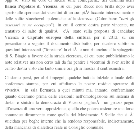
Banca Popolare di Vicenza
, su cui pure Rucco non brilla dopo aver
aperto alle speranze dei vicentini di un suo piÃ¹ ficcante interessamento e
delle solite stucchevoli polemiche sulla sicurezza (Colombara: "
tutti gli
assessori se ne occupano
"), in cui il centro destra parte vincente, un
tentativo di salto di qualitÃ c'Ã¨ stato sulla proposta di candidare
Capitale europea della cultura
Vicenza a
per il 2012, su cui
presentiamo a seguire il documento distribuito, per ricadere subito su
questioni interessanti ("forestare" la cittÃ e non rinunciare alla spiaggetta
di S. Biagio a favore della strada ciceresca, di cui pure pubblichiamo le
note relative) ma non certo tali da far pentire i vicentini di aver scelto il
centro destra visto che tanto simile ora gli si mostra il centrosinistra.
Ci siamo persi, per altri impegni, qualche battuta iniziale e finale della
conferenza stampa, per cui affidiamo le nostre residue speranze di
vivacitÃ in sala Bernarda a quei minuti ma, intanto, confermiamo
quanto dicemmo prima delle elezionI: nell'omologazione sul sistema di
destar e sinistra la democrazia di Vicenza pagherÃ un grosso pegno
all'assenza di una vera opposizione, quella che poteva assicurare una forza
comunque dirompente come quella del Movimento 5 Stelle che si Ã¨
suicidata per beghe interne che la rendono responsabile, indirettamente,
della mancanza di dialettica reale in Consiglio comunale.