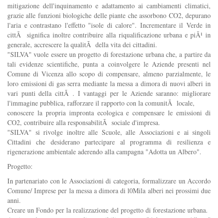
mitigazione dell'inquinamento e adattamento ai cambiamenti climatici,
grazie alle funzioni biologiche delle piante che assorbono CO2, depurano
l'aria e contrastano l'effetto "isole di calore". Incrementare il Verde in
cittÃ significa inoltre contribuire alla riqualificazione urbana e piÃ¹ in
generale, accrescere la qualitÃ della vita dei cittadini.
"SILVA" vuole essere un progetto di forestazione urbana che, a partire da
tali evidenze scientifiche, punta a coinvolgere le Aziende presenti nel
Comune di Vicenza allo scopo di compensare, almeno parzialmente, le
loro emissioni di gas serra mediante la messa a dimora di nuovi alberi in
vari punti della cittÃ . I vantaggi per le Aziende saranno: migliorare
l'immagine pubblica, rafforzare il rapporto con la comunitÃ locale,
conoscere la propria impronta ecologica e compensare le emissioni di
CO2, contribuire alla responsabilitÃ sociale d'impresa.
"SILVA" si rivolge inoltre alle Scuole, alle Associazioni e ai singoli
Cittadini che desiderano partecipare al programma di resilienza e
rigenerazione ambientale aderendo alla campagna "Adotta un Albero".
Progetto:
In partenariato con le Associazioni di categoria, formalizzare un Accordo
Comune/ Imprese per la messa a dimora di l0Mila alberi nei prossimi due
anni.
Creare un Fondo per la realizzazione del progetto di forestazione urbana.