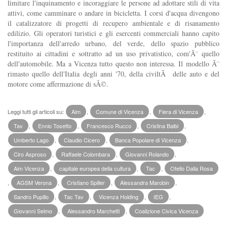
limitare l'inquinamento e incoraggiare le persone ad adottare stili di vita
attivi, come camminare o andare in bicicletta. I corsi d'acqua divengono
il catalizzatore di progetti di recupero ambientale e di risanamento
edilizio. Gli operatori turistici e gli esercenti commerciali hanno capito
l'importanza dell'arredo urbano, del verde, dello spazio pubblico
restituito ai cittadini e sottratto ad un uso privatistico, com'Ã¨ quello
dell'automobile. Ma a Vicenza tutto questo non interessa. Il modello Ã¨
rimasto quello dell'Italia degli anni '70, della civiltÃ delle auto e del
motore come affermazione di sÃ©.
Leggi tutti gli articoli su:
Aim
,
Comune di Vicenza
,
Fiera di Vicenza
,
Tav
,
Ennio Tosetto
,
Francesco Rucco
,
Cristina Balbi
,
Umberto Lago
,
Claudio Cicero
,
Banca Popolare di Vicenza
,
Ciro Asproso
,
Raffaele Colombara
,
Giovanni Rolando
,
Aim Vicenza
,
capitale europea della cultura
,
Tac
,
Otello Dalla Rosa
,
AGSM Verona
,
Cristiano Spiller
,
Alessandra Marobin
,
Sandro Pupillo
,
Tac Tav
,
Vicenza Holding
,
IEG
,
Giovanni Selmo
,
Alessandro Marchetti
,
Coalizione Civica Vicenza