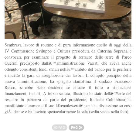
Sembrava lavoro di routine e di pura informazione quello di oggi della
IV Commissione Sviluppo e Cultura presieduta da Caterina Soprana e
convocata per esaminare il progetto di restauro delle serre di Parco
Querini predisposto dallâ€™amministrazione Variati che aveva anche
ottenuto consistenti fondi statali nellâ€™ambito del bando per le periferie
e indetto la gara di assegnazione dei lavori. Il compito precipuo della
nuova amministrazione, ha spiegato stamattina il sindaco Francesco
Rucco, sarebbe stato decidere se attuare il tutto o rinunciarvi
finanziamenti inclusi. A inizio seduta, illustrato lo stato dellâ€™arte del
restauro in partenza da parte del presidente, Raffaele Colombara ha
manifestato duramente il suo â€œmalessereâ€ per una discussione su cose
giÃ decise e ha lasciato spettacolarmente la sala (sedia vuota nella foto).