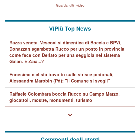
Lavarra: più avvincenti di
Guarda tutti i video
quelle di... Barbara D'Urso
ViPiù Top News
Razza veneta. Vescovi si dimentica di Boccia e BPVi,
Donazzan sgambetta Rucco per un posto in provincia
come fece con Berlato per una seggiola nel sistema
Galan. E Zaia...?
Ennesimo ciclista travolto sulle strisce pedonali,
Alessandra Marobin (Pd): "il Comune si svegli"
Raffaele Colombara boccia Rucco su Campo Marzo,
giocattoli, mostre, monumenti, turismo
Commenti degli utenti