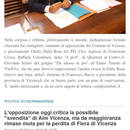
Nella corposa e robusta, politicamente si intende, dichiarazione formale
rilasciata dai consiglieri comunali di opposizione del Comune di Vicenza,
e precisamente Otello Dalla Rosa del PD, Ciro Asproso di Coalizione
Civica, Raffaele Colombara, detto "il prof", di Quartieri al Centro,Â
Giovanni Selmo del gruppo "Da adesso in poi" ed Ennio Tosetto di
VinÃ²va, che mi pare doveva rappresentare l'anima civica di Dalla Rosa,
ritrovo una frase sullaÂ elezione di Francesco Rucco a presidente della
provincia di VicenzaÂ che in buona parte, con un paio di osservazioni,
Ã¨ molto interessante e, da un certo angolo di lettura, comprensibile.Â
POLITICA
,
ECONOMIA&AZIENDE
L'opposizione oggi critica la possibile
"svendita" di Aim Vicenza, ma da maggioranza
rimase muta per la perdita di Fiera di Vicenza
Domenica 28 Ottobre 2018 alle 19:35