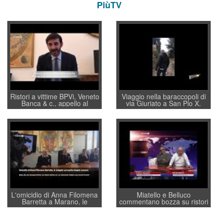
PiùTV
Ristori a vittime BPVi, Veneto
Viaggio nella baraccopoli di
Banca & c., appello al
via Giuriato a San Pio X.
sottosegretario Alessio
Vicenza ai Vicentini: “faremo
Villarosa: per mettere ordine
un regalo di Natale ai
convochi con Di Maio CNCU
residenti”
a supporto della cabina di
regia al Mef
L'omicidio di Anna Filomena
Miatello e Belluco
Barretta a Marano, le
commentano bozza su ristori
indagini dei carabinieri di
BPVi e Veneto Banca
Vicenza sul marito Angelo