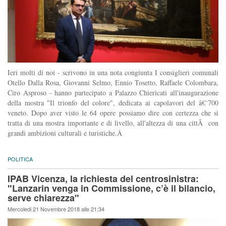
Ieri molti di noi - scrivono in una nota congiunta I consiglieri comunali
Otello Dalla Rosa, Giovanni Selmo, Ennio Tosetto, Raffaele Colombara,
Ciro Asproso - hanno partecipato a Palazzo Chiericati all'inaugurazione
della mostra "Il trionfo del colore", dedicata ai capolavori del â€˜700
veneto. Dopo aver visto le 64 opere possiamo dire con certezza che si
tratta di una mostra importante e di livello, all'altezza di una cittÃ con
grandi ambizioni culturali e turistiche.Â
POLITICA
IPAB Vicenza, la richiesta del centrosinistra:
"Lanzarin venga in Commissione, c’è il bilancio,
serve chiarezza"
Mercoledi 21 Novembre 2018 alle 21:34