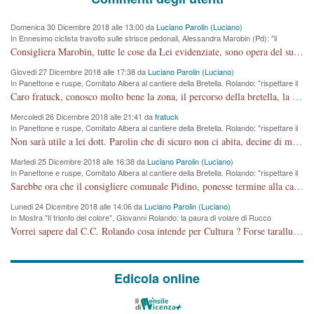
Domenica 30 Dicembre 2018 alle 13:00 da
Luciano Parolin (Luciano)
In Ennesimo ciclista travolto sulle strisce pedonali, Alessandra Marobin (Pd): "il
Comune si svegli"
Consigliera Marobin, tutte le cose da Lei evidenziate, sono opera del suo ex Assessore e compagno di Partito Antonio Marco Dalla Pozza Assessore alla "progettazione" di piste ciclabili e altre porcherie. A lui manderei il conto da saldare per incidenti e danni alle persone. E' ora che "finiamola." Avete perso rassegnatevi. qui IL SINDACO RUCCO NON C'ENTRA PER NIENTE. CAPITO!!!!!!!! Amen.
Giovedi 27 Dicembre 2018 alle 17:38 da
Luciano Parolin (Luciano)
In Panettone e ruspe, Comitato Albera al cantiere della Bretella. Rolando: "rispettare il
cronoprogramma"
Caro fratuck, conosco molto bene la zona, il percorso della bretella, la situazione dei cittadini, abito in Viale Trento. A partire dal 2003 ho partecipato al Comitato di Maddalene pro bretella, e a riunioni propositive per apportare modifiche al progetto. Numerose mie foto del territorio sono arrivate a Roma, altri miei interventi (non graditi dalla Sx) sono stati pubblicati dal GdV, assieme ad altri come Ciro Asproso, ora favorevole alla bretella. Ho partecipato alla raccolta firme per la chiusura della strada x 5 giorni eseguita dal Sindaco Hullwech per sforamento 180 Micro/g. Pertanto come impegno per la tematica sono apposto con la coscienza. Ora il Progetto è partito, fine! Voglio dire che la nuova Giunta "comunale" non c'entra più. L'opera sarà "malauguratamente" eseguita, ma non con il mio placet. Il Consigliere Comunale dovrebbe capire che la campagna elettorale è finita, con buona pace di tutti. Quello che invece dovrebbe interessare è la proprietà della strada, dall'uscita autostradale Ovest, sino alla Rotatoria dell'Albara, vi sono tre possessori: Autostrade SpA; La Provincia, il Comune. Come la mettiamo per il futuro ? I costi, da 50 sono saliti a 100 milioni di € come dire 20 milioni a KM (!) da non credere. Comunque si farà. Ma nessuno canti Vittoria, anzi meglio non farne un ulteriore fatto "partitico" per questioni elettorali o di seggio. Se mi manda la sua mail, sono disponibile ad inviare i documenti e le foto sopra descritte. Con ossequi, Luciano Parolin
Mercoledi 26 Dicembre 2018 alle 21:41 da
fratuck
In Panettone e ruspe, Comitato Albera al cantiere della Bretella. Rolando: "rispettare il
cronoprogramma"
Non sarà utile a lei dott. Parolin che di sicuro non ci abita, decine di migliaia di TIR, automobili e padroncini che passano quotidianamente per una strada appena rotabile, non è più possibile stendere i panni, attraversare la strada senza rischiare la morte, le case stanno crepando, i tempi sono cambiati e la bretella non passerà assolutamente per maddalene (ma cosa sta a dire?!), dia invece responsabilità a chi ha costruito tagliando la strada che doveva invece terminare a isola vicentina e non al moracchino lasciando Motta di Costabissara ancora in panne di traffico. I tempi sono cambiati dottore e se l'anagrafe della vita stagna nell'essere umano impressioni conservatrici, la società non le considera perchè va avanti, si industrializza e ha bisogno di infrastrutture e di sviluppo. Ultima considerazione, se è geloso di Rolando perchè vede in lui solo campagne politiche mentre si difendono i SOLI diritti dei cittadini, la preghiamo faccia considerazioni più appropriate. Saluti e complimenti per i suoi scritti.
Martedi 25 Dicembre 2018 alle 16:38 da
Luciano Parolin (Luciano)
In Panettone e ruspe, Comitato Albera al cantiere della Bretella. Rolando: "rispettare il
cronoprogramma"
Sarebbe ora che il consigliere comunale Pidino, ponesse termine alla campagna elettorale nel territorio del suo seggio Villaggio del Sole. La tiraca è iniziata, distruggerà 6 km di prateria ovest della città, ricca di fonti e sorgenti d'acqua. I cittadini di Maddalene non avranno più Pace la notte. Molta colpa per la costruzione di questa Strada è proprio del signor Rolando,dei suoi gazebo mobili e che vuol far passare questa opera VANDALICA come progetto "utile" a chi ? Non è cosa seria sig. Rolando!
Lunedi 24 Dicembre 2018 alle 14:06 da
Luciano Parolin (Luciano)
In Mostra "Il trionfo del colore", Giovanni Rolando: la paura di volare di Rucco
Vorrei sapere dal C.C. Rolando cosa intende per Cultura ? Forse tarallucci, vino e sagre, o spaghetti tricolori del PD ? Il continuo (s)parlare della mostra a Palazzo Chiericati caro consigliere DANNEGGIA FORTEMENTE l'immagine della città TUTTA e fa deviare i consensi che in RUSSIA (badi bene ex U.R.S.S.) sono ECCELLENTI. A livello artistico l'evento è di alta Valenza culturale, COMPITO di Tutta la Cittadinanza fare il possibile per propagandare l'iniziativa senza farne UN CASO PARTITICO come fa Lei da sempre. Meno Gazebo + Partecipazione! E così sia. Amen.
Edicola online