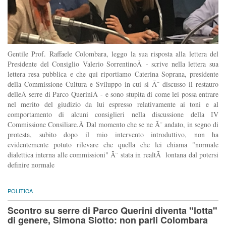
Gentile Prof. Raffaele Colombara, leggo la sua risposta alla lettera del
Presidente del Consiglio Valerio SorrentinoÂ - scrive nella lettera sua
lettera resa pubblica e che qui riportiamo Caterina Soprana, presidente
della Commissione Cultura e Sviluppo in cui si Ã¨ discusso il restauro
delleÂ serre di Parco QueriniÂ - e sono stupita di come lei possa entrare
nel merito del giudizio da lui espresso relativamente ai toni e al
comportamento di alcuni consiglieri nella discussione della IV
Commissione Consiliare.Â Dal momento che se ne Ã¨ andato, in segno di
protesta, subito dopo il mio intervento introduttivo, non ha
evidentemente potuto rilevare che quella che lei chiama "normale
dialettica interna alle commissioni" Ã¨ stata in realtÃ lontana dal potersi
definire normale
POLITICA
Scontro su serre di Parco Querini diventa "lotta"
di genere, Simona Siotto: non parli Colombara