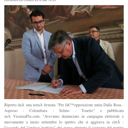
Riporto daÂ una notaÂ firmata "Per lâ€™opposizione unita Dalla Rosa -
Asproso - Colombara - Selmo - Tosetto" e pubblicata
suÂ VicenzaPiu.com: "Avevamo denunciato in campagna elettorale e
nuovamente a inizio settembre lo spettro che si aggirava in cittÃ :
l'accordo del "sindaco leghista" che aveva ottenuto il sostegno del partito