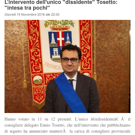
L’intervento dell'unico "dissidente" Tosetto:
"intesa tra pochi"
Giovedi 15 Novembre 2018 alle 22:33
Hanno votato in 11 su 12 presenti. L'unico â€œdissidenteâ€ Ã¨ il
consigliere delegato Ennio Tosetto, che nell'intervento che pubblichiamo
di seguito ha annunciato manterrÃ la carica di consigliere provinciale