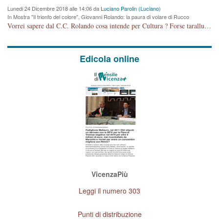
Lunedi 24 Dicembre 2018 alle 14:06 da
Luciano Parolin (Luciano)
In Mostra "Il trionfo del colore", Giovanni Rolando: la paura di volare di Rucco
Vorrei sapere dal C.C. Rolando cosa intende per Cultura ? Forse tarallucci, vino e sagre, o spaghetti tricolori del PD ? Il continuo (s)parlare della mostra a Palazzo Chiericati caro consigliere DANNEGGIA FORTEMENTE l'immagine della città TUTTA e fa deviare i consensi che in RUSSIA (badi bene ex U.R.S.S.) sono ECCELLENTI. A livello artistico l'evento è di alta Valenza culturale, COMPITO di Tutta la Cittadinanza fare il possibile per propagandare l'iniziativa senza farne UN CASO PARTITICO come fa Lei da sempre. Meno Gazebo + Partecipazione! E così sia. Amen.
Edicola online
VicenzaPiù
Leggi il numero 303
Punti di distribuzione