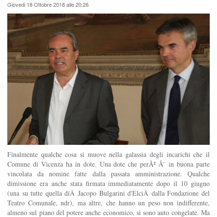
Giovedi 18 Ottobre 2018 alle 20:26
Finalmente qualche cosa si muove nella galassia degli incarichi che il
Comune di Vicenza ha in dote. Una dote che perÃ² Ã¨ in buona parte
vincolata da nomine fatte dalla passata amministrazione. Qualche
dimissione era anche stata firmata immediatamente dopo il 10 giugno
(una su tutte quella diÂ Jacopo Bulgarini d'ElciÂ dalla Fondazione del
Teatro Comunale, ndr), ma altre, che hanno un peso non indifferente,
almeno sul piano del potere anche economico, si sono auto congelate. Ma