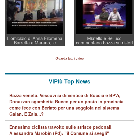
regia al Mef
L'omicidio di Anna Filomena
Miatello e Belluco
Barretta a Marano, le
commentano bozza su ristori
indagini dei carabinieri di
BPVi e Veneto Banca
Vicenza sul marito Angelo
Lavarra: più avvincenti di
Guarda tutti i video
quelle di... Barbara D'Urso
ViPiù Top News
Razza veneta. Vescovi si dimentica di Boccia e BPVi,
Donazzan sgambetta Rucco per un posto in provincia
come fece con Berlato per una seggiola nel sistema
Galan. E Zaia...?
Ennesimo ciclista travolto sulle strisce pedonali,
Alessandra Marobin (Pd): "il Comune si svegli"