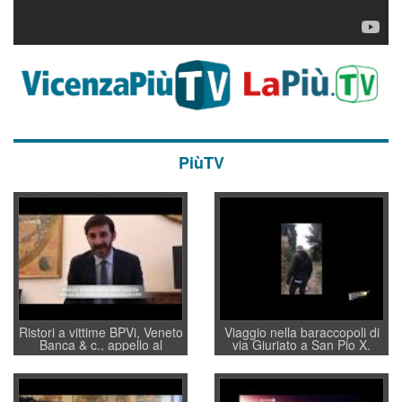
PiùTV
Ristori a vittime BPVi, Veneto
Viaggio nella baraccopoli di
Banca & c., appello al
via Giuriato a San Pio X.
sottosegretario Alessio
Vicenza ai Vicentini: “faremo
Villarosa: per mettere ordine
un regalo di Natale ai
convochi con Di Maio CNCU
residenti”
a supporto della cabina di