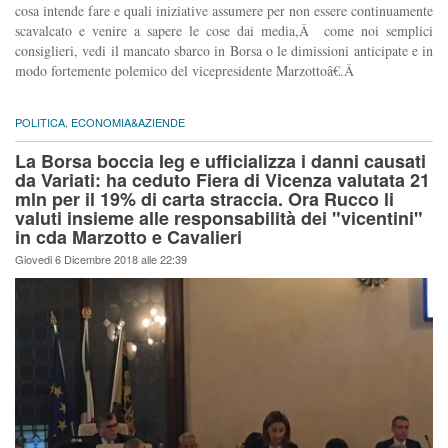
cosa intende fare e quali iniziative assumere per non essere continuamente
scavalcato e venire a sapere le cose dai media,Â come noi semplici
consiglieri, vedi il mancato sbarco in Borsa o le dimissioni anticipate e in
modo fortemente polemico del vicepresidente Marzottoâ€.Â
POLITICA
,
ECONOMIA&AZIENDE
La Borsa boccia Ieg e ufficializza i danni causati
da Variati: ha ceduto Fiera di Vicenza valutata 21
mln per il 19% di carta straccia. Ora Rucco li
valuti insieme alle responsabilità dei "vicentini"
in cda Marzotto e Cavalieri
Giovedi 6 Dicembre 2018 alle 22:39