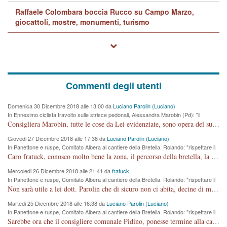
Raffaele Colombara boccia Rucco su Campo Marzo,
giocattoli, mostre, monumenti, turismo
Commenti degli utenti
Domenica 30 Dicembre 2018 alle 13:00 da
Luciano Parolin (Luciano)
In Ennesimo ciclista travolto sulle strisce pedonali, Alessandra Marobin (Pd): "il
Comune si svegli"
Consigliera Marobin, tutte le cose da Lei evidenziate, sono opera del suo ex Assessore e compagno di Partito Antonio Marco Dalla Pozza Assessore alla "progettazione" di piste ciclabili e altre porcherie. A lui manderei il conto da saldare per incidenti e danni alle persone. E' ora che "finiamola." Avete perso rassegnatevi. qui IL SINDACO RUCCO NON C'ENTRA PER NIENTE. CAPITO!!!!!!!! Amen.
Giovedi 27 Dicembre 2018 alle 17:38 da
Luciano Parolin (Luciano)
In Panettone e ruspe, Comitato Albera al cantiere della Bretella. Rolando: "rispettare il
cronoprogramma"
Caro fratuck, conosco molto bene la zona, il percorso della bretella, la situazione dei cittadini, abito in Viale Trento. A partire dal 2003 ho partecipato al Comitato di Maddalene pro bretella, e a riunioni propositive per apportare modifiche al progetto. Numerose mie foto del territorio sono arrivate a Roma, altri miei interventi (non graditi dalla Sx) sono stati pubblicati dal GdV, assieme ad altri come Ciro Asproso, ora favorevole alla bretella. Ho partecipato alla raccolta firme per la chiusura della strada x 5 giorni eseguita dal Sindaco Hullwech per sforamento 180 Micro/g. Pertanto come impegno per la tematica sono apposto con la coscienza. Ora il Progetto è partito, fine! Voglio dire che la nuova Giunta "comunale" non c'entra più. L'opera sarà "malauguratamente" eseguita, ma non con il mio placet. Il Consigliere Comunale dovrebbe capire che la campagna elettorale è finita, con buona pace di tutti. Quello che invece dovrebbe interessare è la proprietà della strada, dall'uscita autostradale Ovest, sino alla Rotatoria dell'Albara, vi sono tre possessori: Autostrade SpA; La Provincia, il Comune. Come la mettiamo per il futuro ? I costi, da 50 sono saliti a 100 milioni di € come dire 20 milioni a KM (!) da non credere. Comunque si farà. Ma nessuno canti Vittoria, anzi meglio non farne un ulteriore fatto "partitico" per questioni elettorali o di seggio. Se mi manda la sua mail, sono disponibile ad inviare i documenti e le foto sopra descritte. Con ossequi, Luciano Parolin
Mercoledi 26 Dicembre 2018 alle 21:41 da
fratuck
In Panettone e ruspe, Comitato Albera al cantiere della Bretella. Rolando: "rispettare il
cronoprogramma"
Non sarà utile a lei dott. Parolin che di sicuro non ci abita, decine di migliaia di TIR, automobili e padroncini che passano quotidianamente per una strada appena rotabile, non è più possibile stendere i panni, attraversare la strada senza rischiare la morte, le case stanno crepando, i tempi sono cambiati e la bretella non passerà assolutamente per maddalene (ma cosa sta a dire?!), dia invece responsabilità a chi ha costruito tagliando la strada che doveva invece terminare a isola vicentina e non al moracchino lasciando Motta di Costabissara ancora in panne di traffico. I tempi sono cambiati dottore e se l'anagrafe della vita stagna nell'essere umano impressioni conservatrici, la società non le considera perchè va avanti, si industrializza e ha bisogno di infrastrutture e di sviluppo. Ultima considerazione, se è geloso di Rolando perchè vede in lui solo campagne politiche mentre si difendono i SOLI diritti dei cittadini, la preghiamo faccia considerazioni più appropriate. Saluti e complimenti per i suoi scritti.
Martedi 25 Dicembre 2018 alle 16:38 da
Luciano Parolin (Luciano)
In Panettone e ruspe, Comitato Albera al cantiere della Bretella. Rolando: "rispettare il
cronoprogramma"
Sarebbe ora che il consigliere comunale Pidino, ponesse termine alla campagna elettorale nel territorio del suo seggio Villaggio del Sole. La tiraca è iniziata, distruggerà 6 km di prateria ovest della città, ricca di fonti e sorgenti d'acqua. I cittadini di Maddalene non avranno più Pace la notte. Molta colpa per la costruzione di questa Strada è proprio del signor Rolando,dei suoi gazebo mobili e che vuol far passare questa opera VANDALICA come progetto "utile" a chi ? Non è cosa seria sig. Rolando!