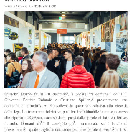
Venerdi 14 Dicembre 2018 alle 12:01
Qualche giorno fa, il 10 dicembre, i consiglieri comunali del PD,
Giovanni Battista Rolando e Cristiano Spiller,Â presentavano una
domanda di attualitÃ Â che solleva la questione relativa alla vicenda
della Ieg. La trovo una iniziativa positiva individuabile in un capoverso
che riporto : â€œEcco, caro sindaco, passi dalle parole ai fatti e riferisca
in aula. Domani c'Ã¨ il consiglio giÃ convocato sul bilancio di
previsione;Â quale migliore occasione per dire parole di veritÃ ? E su