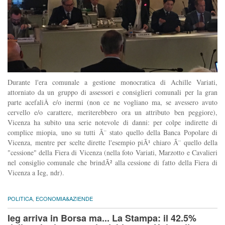
Durante l'era comunale a gestione monocratica di Achille Variati,
attorniato da un gruppo di assessori e consiglieri comunali per la gran
parte acefaliÂ e/o inermi (non ce ne vogliano ma, se avessero avuto
cervello e/o carattere, meriterebbero ora un attributo ben peggiore),
Vicenza ha subito una serie notevole di danni: per colpe indirette di
complice miopia, uno su tutti Ã¨ stato quello della Banca Popolare di
Vicenza, mentre per scelte dirette l'esempio piÃ¹ chiaro Ã¨ quello della
"cessione" della Fiera di Vicenza (nella foto Variati, Marzotto e Cavalieri
nel consiglio comunale che brindÃ² alla cessione di fatto della Fiera di
Vicenza a Ieg, ndr).
POLITICA
,
ECONOMIA&AZIENDE
Ieg arriva in Borsa ma... La Stampa: il 42.5%