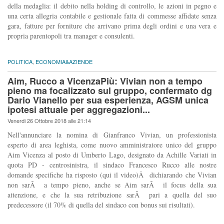
della medaglia: il debito nella holding di controllo, le azioni in pegno e
una certa allegria contabile e gestionale fatta di commesse affidate senza
gara, fatture per forniture che arrivano prima degli ordini e una vera e
propria parentopoli tra manager e consulenti.
POLITICA
,
ECONOMIA&AZIENDE
Aim, Rucco a VicenzaPiù: Vivian non a tempo
pieno ma focalizzato sul gruppo, confermato dg
Dario Vianello per sua esperienza, AGSM unica
ipotesi attuale per aggregazioni...
Venerdi 26 Ottobre 2018 alle 21:14
Nell'annunciare la nomina di Gianfranco Vivian, un professionista
esperto di area leghista, come nuovo amministratore unico del gruppo
Aim Vicenza al posto di Umberto Lago, designato da Achille Variati in
quota PD - centrosinistra, il sindaco Francesco Rucco alle nostre
domande specifiche ha risposto (qui il video)Â dichiarando che Vivian
non sarÃ a tempo pieno, anche se Aim sarÃ il focus della sua
attenzione, e che la sua retribuzione sarÃ pari a quella del suo
predecessore (il 70% di quella del sindaco con bonus sui risultati).