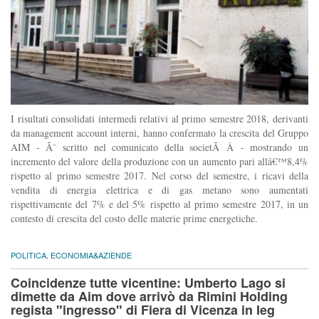
I risultati consolidati intermedi relativi al primo semestre 2018, derivanti
da management account interni, hanno confermato la crescita del Gruppo
AIM - Ã¨ scritto nel comunicato della societÃ Â - mostrando un
incremento del valore della produzione con un aumento pari allâ€™8,4%
rispetto al primo semestre 2017. Nel corso del semestre, i ricavi della
vendita di energia elettrica e di gas metano sono aumentati
rispettivamente del 7% e del 5% rispetto al primo semestre 2017, in un
contesto di crescita del costo delle materie prime energetiche.
POLITICA
,
ECONOMIA&AZIENDE
Coincidenze tutte vicentine: Umberto Lago si
dimette da Aim dove arrivò da Rimini Holding
regista "ingresso" di Fiera di Vicenza in Ieg