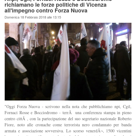
richiamano le forze politiche di Vicenza
all'impegno contro Forza Nuova
Domenica 18 Febbraio 2018 alle 13:15
"Oggi Forza Nuova - scrivono nella nota che pubblichiamo npi, Cgil,
Fornaci Rosse e Bocciodromo - terrÃ una conferenza stampa in pieno
centro cittÃ , con la partecipazione del suo segretario nazionale Roberto
Fiore, noto alle cronache come terrorista nero condannato per banda
armata e associazione sovversiva. Lo scorso venerdÃ¬, 1500 vicentini