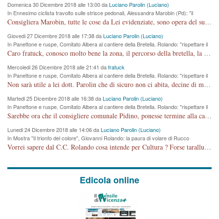
Domenica 30 Dicembre 2018 alle 13:00 da
Luciano Parolin (Luciano)
In Ennesimo ciclista travolto sulle strisce pedonali, Alessandra Marobin (Pd): "il
Comune si svegli"
Consigliera Marobin, tutte le cose da Lei evidenziate, sono opera del suo ex Assessore e compagno di Partito Antonio Marco Dalla Pozza Assessore alla "progettazione" di piste ciclabili e altre porcherie. A lui manderei il conto da saldare per incidenti e danni alle persone. E' ora che "finiamola." Avete perso rassegnatevi. qui IL SINDACO RUCCO NON C'ENTRA PER NIENTE. CAPITO!!!!!!!! Amen.
Giovedi 27 Dicembre 2018 alle 17:38 da
Luciano Parolin (Luciano)
In Panettone e ruspe, Comitato Albera al cantiere della Bretella. Rolando: "rispettare il
cronoprogramma"
Caro fratuck, conosco molto bene la zona, il percorso della bretella, la situazione dei cittadini, abito in Viale Trento. A partire dal 2003 ho partecipato al Comitato di Maddalene pro bretella, e a riunioni propositive per apportare modifiche al progetto. Numerose mie foto del territorio sono arrivate a Roma, altri miei interventi (non graditi dalla Sx) sono stati pubblicati dal GdV, assieme ad altri come Ciro Asproso, ora favorevole alla bretella. Ho partecipato alla raccolta firme per la chiusura della strada x 5 giorni eseguita dal Sindaco Hullwech per sforamento 180 Micro/g. Pertanto come impegno per la tematica sono apposto con la coscienza. Ora il Progetto è partito, fine! Voglio dire che la nuova Giunta "comunale" non c'entra più. L'opera sarà "malauguratamente" eseguita, ma non con il mio placet. Il Consigliere Comunale dovrebbe capire che la campagna elettorale è finita, con buona pace di tutti. Quello che invece dovrebbe interessare è la proprietà della strada, dall'uscita autostradale Ovest, sino alla Rotatoria dell'Albara, vi sono tre possessori: Autostrade SpA; La Provincia, il Comune. Come la mettiamo per il futuro ? I costi, da 50 sono saliti a 100 milioni di € come dire 20 milioni a KM (!) da non credere. Comunque si farà. Ma nessuno canti Vittoria, anzi meglio non farne un ulteriore fatto "partitico" per questioni elettorali o di seggio. Se mi manda la sua mail, sono disponibile ad inviare i documenti e le foto sopra descritte. Con ossequi, Luciano Parolin
Mercoledi 26 Dicembre 2018 alle 21:41 da
fratuck
In Panettone e ruspe, Comitato Albera al cantiere della Bretella. Rolando: "rispettare il
cronoprogramma"
Non sarà utile a lei dott. Parolin che di sicuro non ci abita, decine di migliaia di TIR, automobili e padroncini che passano quotidianamente per una strada appena rotabile, non è più possibile stendere i panni, attraversare la strada senza rischiare la morte, le case stanno crepando, i tempi sono cambiati e la bretella non passerà assolutamente per maddalene (ma cosa sta a dire?!), dia invece responsabilità a chi ha costruito tagliando la strada che doveva invece terminare a isola vicentina e non al moracchino lasciando Motta di Costabissara ancora in panne di traffico. I tempi sono cambiati dottore e se l'anagrafe della vita stagna nell'essere umano impressioni conservatrici, la società non le considera perchè va avanti, si industrializza e ha bisogno di infrastrutture e di sviluppo. Ultima considerazione, se è geloso di Rolando perchè vede in lui solo campagne politiche mentre si difendono i SOLI diritti dei cittadini, la preghiamo faccia considerazioni più appropriate. Saluti e complimenti per i suoi scritti.
Martedi 25 Dicembre 2018 alle 16:38 da
Luciano Parolin (Luciano)
In Panettone e ruspe, Comitato Albera al cantiere della Bretella. Rolando: "rispettare il
cronoprogramma"
Sarebbe ora che il consigliere comunale Pidino, ponesse termine alla campagna elettorale nel territorio del suo seggio Villaggio del Sole. La tiraca è iniziata, distruggerà 6 km di prateria ovest della città, ricca di fonti e sorgenti d'acqua. I cittadini di Maddalene non avranno più Pace la notte. Molta colpa per la costruzione di questa Strada è proprio del signor Rolando,dei suoi gazebo mobili e che vuol far passare questa opera VANDALICA come progetto "utile" a chi ? Non è cosa seria sig. Rolando!
Lunedi 24 Dicembre 2018 alle 14:06 da
Luciano Parolin (Luciano)
In Mostra "Il trionfo del colore", Giovanni Rolando: la paura di volare di Rucco
Vorrei sapere dal C.C. Rolando cosa intende per Cultura ? Forse tarallucci, vino e sagre, o spaghetti tricolori del PD ? Il continuo (s)parlare della mostra a Palazzo Chiericati caro consigliere DANNEGGIA FORTEMENTE l'immagine della città TUTTA e fa deviare i consensi che in RUSSIA (badi bene ex U.R.S.S.) sono ECCELLENTI. A livello artistico l'evento è di alta Valenza culturale, COMPITO di Tutta la Cittadinanza fare il possibile per propagandare l'iniziativa senza farne UN CASO PARTITICO come fa Lei da sempre. Meno Gazebo + Partecipazione! E così sia. Amen.
Edicola online