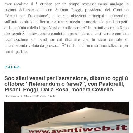
aver ascoltato il 5 ottobre per un tempo sostanzialmente analogo le
ragioni dell'astensione con Stefano Poggi, presidente del Comitato
"Veneti per l'astensione", e le sue obiezioni principali: referendum
sull'autonomia identificato con una strategia promozionale per i progetti
di Luca Zaia e della Lega Nord e inutile perchÃ¨ la trattativa con lo Stato
che seguirÃ poteva essere condotta a prescindere, a costi zero e con una
focalizzazione sui punti su cui discutere con lo stato centrale su
un'autonomia voluta da pressocchÃ¨ tutti ma da non strumentalizzare per
fini di partito.
POLITICA
Socialisti veneti per l'astensione, dibattito oggi 8
ottobre: "Referendum o farsa?", con Pastorelli,
Pisani, Poggi, Dalla Rosa, modera Coviello
Domenica 8 Ottobre 2017 alle 14:10