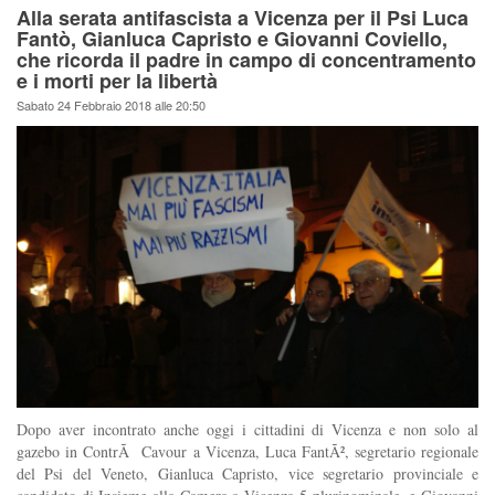
Alla serata antifascista a Vicenza per il Psi Luca
Fantò, Gianluca Capristo e Giovanni Coviello,
che ricorda il padre in campo di concentramento
e i morti per la libertà
Sabato 24 Febbraio 2018 alle 20:50
Dopo aver incontrato anche oggi i cittadini di Vicenza e non solo al
gazebo in ContrÃ Cavour a Vicenza, Luca FantÃ², segretario regionale
del Psi del Veneto, Gianluca Capristo, vice segretario provinciale e