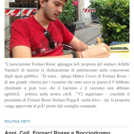
"L'associazione Fornaci Rosse appoggia laÂ proposta del sindaco Achille
VariatiÂ di inserire la dichiarazione di antifascismo nella concessione
degli spazi pubblici. "Si tratta - spiega Matteo Cocco di Fornaci Rosse -
di una grande vittoria per i vicentini che sono scesi in piazza il 9 febbraio
chiedendo a gran voce che il fascismo e il razzismo non abbiano
agibilitÃ politica nella nostra cittÃ .""Ci auguriamo - conclude il
presidente di Fornaci Rosse Stefano PoggiÂ (nella foto) - che la proposta
venga approvata al piÃ¹ presto dal consiglio comunale.
POLITICA
,
FATTI
Anpi, Cgil, Fornaci Rosse e Bocciodromo