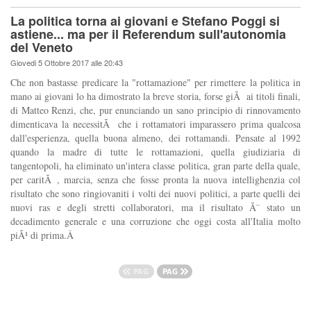
La politica torna ai giovani e Stefano Poggi si
astiene... ma per il Referendum sull'autonomia
del Veneto
Giovedi 5 Ottobre 2017 alle 20:43
Che non bastasse predicare la "rottamazione" per rimettere la politica in
mano ai giovani lo ha dimostrato la breve storia, forse giÃ ai titoli finali,
di Matteo Renzi, che, pur enunciando un sano principio di rinnovamento
dimenticava la necessitÃ che i rottamatori imparassero prima qualcosa
dall'esperienza, quella buona almeno, dei rottamandi. Pensate al 1992
quando la madre di tutte le rottamazioni, quella giudiziaria di
tangentopoli, ha eliminato un'intera classe politica, gran parte della quale,
per caritÃ , marcia, senza che fosse pronta la nuova intellighenzia col
risultato che sono ringiovaniti i volti dei nuovi politici, a parte quelli dei
nuovi ras e degli stretti collaboratori, ma il risultato Ã¨ stato un
decadimento generale e una corruzione che oggi costa all'Italia molto
piÃ¹ di prima.Â