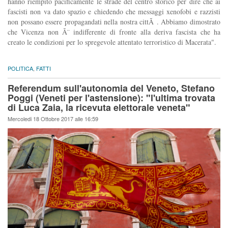
hanno riempito pacificamente le strade del centro storico per dire che ai
fascisti non va dato spazio e chiedendo che messaggi xenofobi e razzisti
non possano essere propagandati nella nostra cittÃ . Abbiamo dimostrato
che Vicenza non Ã¨ indifferente di fronte alla deriva fascista che ha
creato le condizioni per lo spregevole attentato terroristico di Macerata".
POLITICA
,
FATTI
Referendum sull'autonomia del Veneto, Stefano
Poggi (Veneti per l'astensione): "l'ultima trovata
di Luca Zaia, la ricevuta elettorale veneta"
Mercoledi 18 Ottobre 2017 alle 16:59