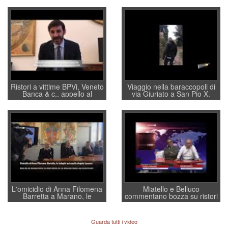
Ristori a vittime BPVi, Veneto
Viaggio nella baraccopoli di
Banca & c., appello al
via Giuriato a San Pio X.
sottosegretario Alessio
Vicenza ai Vicentini: “faremo
Villarosa: per mettere ordine
un regalo di Natale ai
convochi con Di Maio CNCU
residenti”
a supporto della cabina di
regia al Mef
L'omicidio di Anna Filomena
Miatello e Belluco
Barretta a Marano, le
commentano bozza su ristori
indagini dei carabinieri di
BPVi e Veneto Banca
Vicenza sul marito Angelo
Lavarra: più avvincenti di
Guarda tutti i video
quelle di... Barbara D'Urso