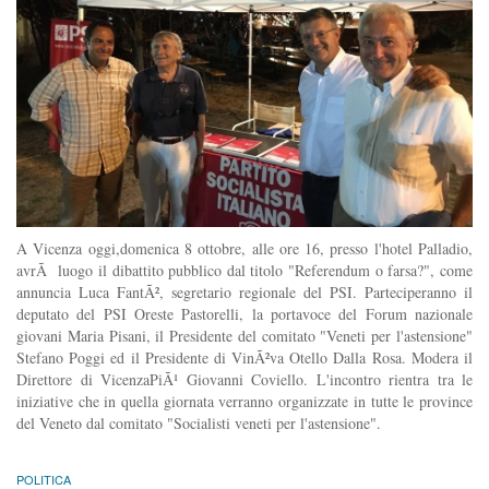
A Vicenza oggi,domenica 8 ottobre, alle ore 16, presso l'hotel Palladio,
avrÃ luogo il dibattito pubblico dal titolo "Referendum o farsa?", come
annuncia Luca FantÃ², segretario regionale del PSI. Parteciperanno il
deputato del PSI Oreste Pastorelli, la portavoce del Forum nazionale
giovani Maria Pisani, il Presidente del comitato "Veneti per l'astensione"
Stefano Poggi ed il Presidente di VinÃ²va Otello Dalla Rosa. Modera il
Direttore di VicenzaPiÃ¹ Giovanni Coviello. L'incontro rientra tra le
iniziative che in quella giornata verranno organizzate in tutte le province
del Veneto dal comitato "Socialisti veneti per l'astensione".
POLITICA