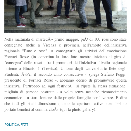
Nella mattinata di martedÃ¬ primo maggio, piÃ¹ di 100 rose sono state
consegnate anche a Vicenza e provincia nell'ambito dell'iniziativa
regionale "Pane e rose". A consegnarle gli attivisti dell'associazione
Fornaci Rosse (in copertina la loro foto mentre iniziano il giro di
"consegna" delle rose) - fra i promotori dell'iniziativa alivello regionale
insieme a Binario 1 (Treviso), Unione degli Universitarie Rete degli
Studenti. Â«Per il secondo anno consecutivo - spiega Stefano Poggi,
presidente di Fornaci Rosse -, abbiamo deciso di promuovere questa
iniziativa. Purtroppo ad ogni festivitÃ si ripete la stessa situazione:
migliaia di persone costrette - a volte senza neanche riconoscimento
economico - a stare lontane dalle proprie famiglie per lavorare. E dire
che tutti gli studi dimostrano quanto le aperture festive non abbiano
portato benefici al commercioÂ» (qui la photo gallery).
POLITICA
,
FATTI