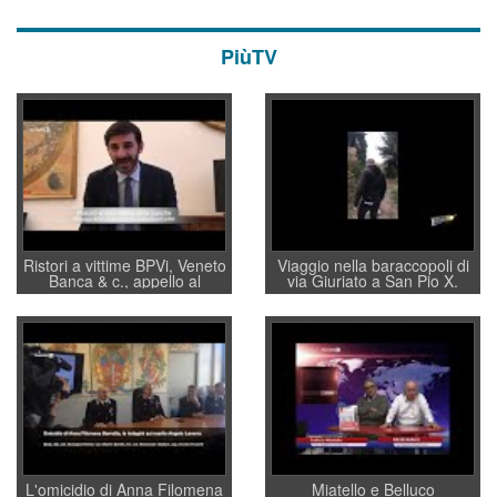
PiùTV
Ristori a vittime BPVi, Veneto
Viaggio nella baraccopoli di
Banca & c., appello al
via Giuriato a San Pio X.
sottosegretario Alessio
Vicenza ai Vicentini: “faremo
Villarosa: per mettere ordine
un regalo di Natale ai
convochi con Di Maio CNCU
residenti”
a supporto della cabina di
regia al Mef
L'omicidio di Anna Filomena
Miatello e Belluco