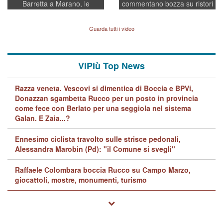
Barretta a Marano, le
commentano bozza su ristori
indagini dei carabinieri di
BPVi e Veneto Banca
Vicenza sul marito Angelo
Lavarra: più avvincenti di
Guarda tutti i video
quelle di... Barbara D'Urso
ViPiù Top News
Razza veneta. Vescovi si dimentica di Boccia e BPVi,
Donazzan sgambetta Rucco per un posto in provincia
come fece con Berlato per una seggiola nel sistema
Galan. E Zaia...?
Ennesimo ciclista travolto sulle strisce pedonali,
Alessandra Marobin (Pd): "il Comune si svegli"
Raffaele Colombara boccia Rucco su Campo Marzo,
giocattoli, mostre, monumenti, turismo