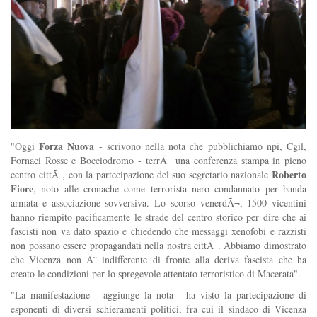
Forza Nuova
"Oggi
- scrivono nella nota che pubblichiamo npi, Cgil,
Fornaci Rosse e Bocciodromo - terrÃ una conferenza stampa in pieno
Roberto
centro cittÃ , con la partecipazione del suo segretario nazionale
Fiore
, noto alle cronache come terrorista nero condannato per banda
armata e associazione sovversiva. Lo scorso venerdÃ¬, 1500 vicentini
hanno riempito pacificamente le strade del centro storico per dire che ai
fascisti non va dato spazio e chiedendo che messaggi xenofobi e razzisti
non possano essere propagandati nella nostra cittÃ . Abbiamo dimostrato
che Vicenza non Ã¨ indifferente di fronte alla deriva fascista che ha
creato le condizioni per lo spregevole attentato terroristico di Macerata".
"La manifestazione - aggiunge la nota - ha visto la partecipazione di
esponenti di diversi schieramenti politici, fra cui il sindaco di Vicenza