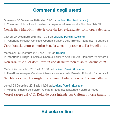
Commenti degli utenti
Domenica 30 Dicembre 2018 alle 13:00 da
Luciano Parolin (Luciano)
In Ennesimo ciclista travolto sulle strisce pedonali, Alessandra Marobin (Pd): "il
Comune si svegli"
Consigliera Marobin, tutte le cose da Lei evidenziate, sono opera del suo ex Assessore e compagno di Partito Antonio Marco Dalla Pozza Assessore alla "progettazione" di piste ciclabili e altre porcherie. A lui manderei il conto da saldare per incidenti e danni alle persone. E' ora che "finiamola." Avete perso rassegnatevi. qui IL SINDACO RUCCO NON C'ENTRA PER NIENTE. CAPITO!!!!!!!! Amen.
Giovedi 27 Dicembre 2018 alle 17:38 da
Luciano Parolin (Luciano)
In Panettone e ruspe, Comitato Albera al cantiere della Bretella. Rolando: "rispettare il
cronoprogramma"
Caro fratuck, conosco molto bene la zona, il percorso della bretella, la situazione dei cittadini, abito in Viale Trento. A partire dal 2003 ho partecipato al Comitato di Maddalene pro bretella, e a riunioni propositive per apportare modifiche al progetto. Numerose mie foto del territorio sono arrivate a Roma, altri miei interventi (non graditi dalla Sx) sono stati pubblicati dal GdV, assieme ad altri come Ciro Asproso, ora favorevole alla bretella. Ho partecipato alla raccolta firme per la chiusura della strada x 5 giorni eseguita dal Sindaco Hullwech per sforamento 180 Micro/g. Pertanto come impegno per la tematica sono apposto con la coscienza. Ora il Progetto è partito, fine! Voglio dire che la nuova Giunta "comunale" non c'entra più. L'opera sarà "malauguratamente" eseguita, ma non con il mio placet. Il Consigliere Comunale dovrebbe capire che la campagna elettorale è finita, con buona pace di tutti. Quello che invece dovrebbe interessare è la proprietà della strada, dall'uscita autostradale Ovest, sino alla Rotatoria dell'Albara, vi sono tre possessori: Autostrade SpA; La Provincia, il Comune. Come la mettiamo per il futuro ? I costi, da 50 sono saliti a 100 milioni di € come dire 20 milioni a KM (!) da non credere. Comunque si farà. Ma nessuno canti Vittoria, anzi meglio non farne un ulteriore fatto "partitico" per questioni elettorali o di seggio. Se mi manda la sua mail, sono disponibile ad inviare i documenti e le foto sopra descritte. Con ossequi, Luciano Parolin
Mercoledi 26 Dicembre 2018 alle 21:41 da
fratuck
In Panettone e ruspe, Comitato Albera al cantiere della Bretella. Rolando: "rispettare il
cronoprogramma"
Non sarà utile a lei dott. Parolin che di sicuro non ci abita, decine di migliaia di TIR, automobili e padroncini che passano quotidianamente per una strada appena rotabile, non è più possibile stendere i panni, attraversare la strada senza rischiare la morte, le case stanno crepando, i tempi sono cambiati e la bretella non passerà assolutamente per maddalene (ma cosa sta a dire?!), dia invece responsabilità a chi ha costruito tagliando la strada che doveva invece terminare a isola vicentina e non al moracchino lasciando Motta di Costabissara ancora in panne di traffico. I tempi sono cambiati dottore e se l'anagrafe della vita stagna nell'essere umano impressioni conservatrici, la società non le considera perchè va avanti, si industrializza e ha bisogno di infrastrutture e di sviluppo. Ultima considerazione, se è geloso di Rolando perchè vede in lui solo campagne politiche mentre si difendono i SOLI diritti dei cittadini, la preghiamo faccia considerazioni più appropriate. Saluti e complimenti per i suoi scritti.
Martedi 25 Dicembre 2018 alle 16:38 da
Luciano Parolin (Luciano)
In Panettone e ruspe, Comitato Albera al cantiere della Bretella. Rolando: "rispettare il
cronoprogramma"
Sarebbe ora che il consigliere comunale Pidino, ponesse termine alla campagna elettorale nel territorio del suo seggio Villaggio del Sole. La tiraca è iniziata, distruggerà 6 km di prateria ovest della città, ricca di fonti e sorgenti d'acqua. I cittadini di Maddalene non avranno più Pace la notte. Molta colpa per la costruzione di questa Strada è proprio del signor Rolando,dei suoi gazebo mobili e che vuol far passare questa opera VANDALICA come progetto "utile" a chi ? Non è cosa seria sig. Rolando!
Lunedi 24 Dicembre 2018 alle 14:06 da
Luciano Parolin (Luciano)
In Mostra "Il trionfo del colore", Giovanni Rolando: la paura di volare di Rucco
Vorrei sapere dal C.C. Rolando cosa intende per Cultura ? Forse tarallucci, vino e sagre, o spaghetti tricolori del PD ? Il continuo (s)parlare della mostra a Palazzo Chiericati caro consigliere DANNEGGIA FORTEMENTE l'immagine della città TUTTA e fa deviare i consensi che in RUSSIA (badi bene ex U.R.S.S.) sono ECCELLENTI. A livello artistico l'evento è di alta Valenza culturale, COMPITO di Tutta la Cittadinanza fare il possibile per propagandare l'iniziativa senza farne UN CASO PARTITICO come fa Lei da sempre. Meno Gazebo + Partecipazione! E così sia. Amen.
Edicola online