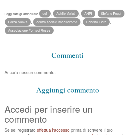
Leggi tutti gli articoli su:
cgil
,
Achille Variati
,
ANPI
,
Stefano Poggi
,
Forza Nuova
,
centro sociale Bocciodromo
,
Roberto Fiore
,
Associazione Fornaci Rosse
Commenti
Ancora nessun commento.
Aggiungi commento
Accedi per inserire un
commento
Se sei registrato
effettua l'accesso
prima di scrivere il tuo