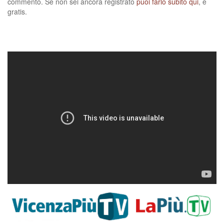
commento. Se non sei ancora registrato
puoi farlo subito qui
, è
gratis.