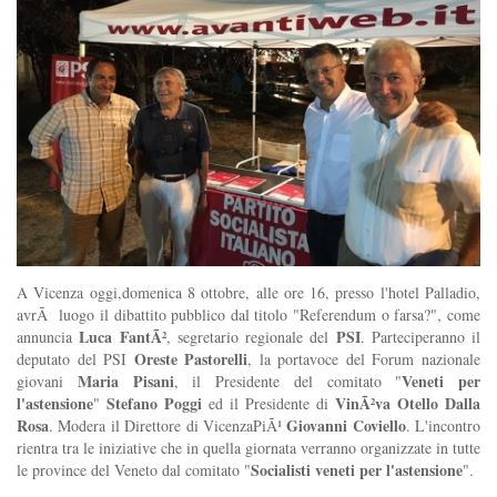
A Vicenza oggi,domenica 8 ottobre, alle ore 16, presso l'hotel Palladio,
avrÃ luogo il dibattito pubblico dal titolo "Referendum o farsa?", come
Luca FantÃ²
PSI
annuncia
, segretario regionale del
. Parteciperanno il
Oreste Pastorelli
deputato del PSI
, la portavoce del Forum nazionale
Maria Pisani
Veneti per
giovani
, il Presidente del comitato "
l'astensione
Stefano Poggi
VinÃ²va
Otello Dalla
"
ed il Presidente di
Rosa
Giovanni Coviello
. Modera il Direttore di VicenzaPiÃ¹
. L'incontro
rientra tra le iniziative che in quella giornata verranno organizzate in tutte
Socialisti veneti per l'astensione
le province del Veneto dal comitato "
".