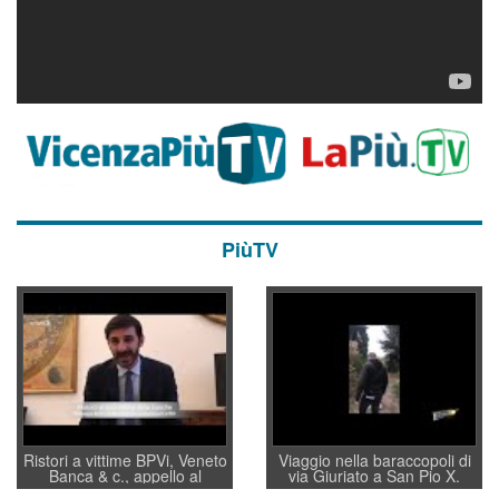
PiùTV
Ristori a vittime BPVi, Veneto
Viaggio nella baraccopoli di
Banca & c., appello al
via Giuriato a San Pio X.
sottosegretario Alessio
Vicenza ai Vicentini: “faremo