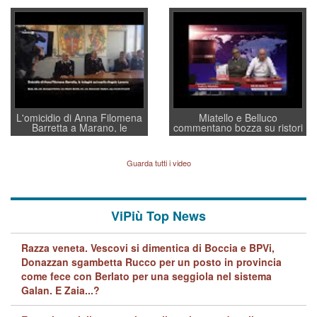
Villarosa: per mettere ordine
un regalo di Natale ai
convochi con Di Maio CNCU
residenti”
a supporto della cabina di
regia al Mef
L'omicidio di Anna Filomena
Miatello e Belluco
Barretta a Marano, le
commentano bozza su ristori
indagini dei carabinieri di
BPVi e Veneto Banca
Vicenza sul marito Angelo
Lavarra: più avvincenti di
Guarda tutti i video
quelle di... Barbara D'Urso
ViPiù Top News
Razza veneta. Vescovi si dimentica di Boccia e BPVi,
Donazzan sgambetta Rucco per un posto in provincia
come fece con Berlato per una seggiola nel sistema
Galan. E Zaia...?