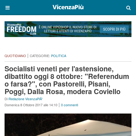
|
QUOTIDIANO
CATEGORIE:
POLITICA
Socialisti veneti per l'astensione,
dibattito oggi 8 ottobre: "Referendum
o farsa?", con Pastorelli, Pisani,
Poggi, Dalla Rosa, modera Coviello
Di
Redazione VicenzaPiÃ¹
|
Domenica 8 Ottobre 2017 alle 14:10
0 commenti