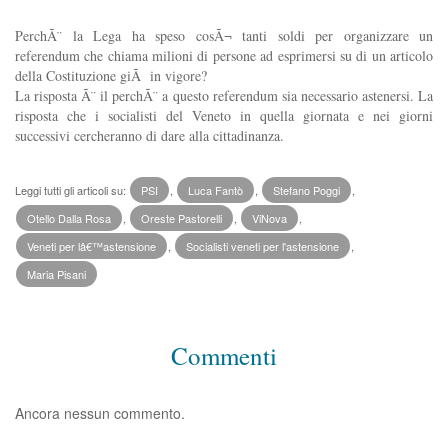
PerchÃ¨ la Lega ha speso cosÃ¬ tanti soldi per organizzare un
referendum che chiama milioni di persone ad esprimersi su di un articolo
della Costituzione giÃ in vigore?
La risposta Ã¨ il perchÃ¨ a questo referendum sia necessario astenersi. La
risposta che i socialisti del Veneto in quella giornata e nei giorni
successivi cercheranno di dare alla cittadinanza.
Leggi tutti gli articoli su:
PSI
,
Luca Fantò
,
Stefano Poggi
,
Otello Dalla Rosa
,
Oreste Pastorelli
,
ViNova
,
Veneti per lâ€™astensione
,
Socialisti veneti per l'astensione
,
Maria Pisani
Commenti
Ancora nessun commento.