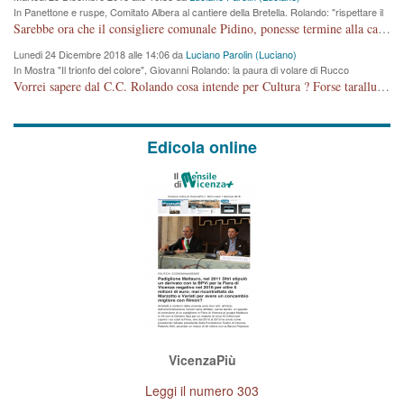
In Panettone e ruspe, Comitato Albera al cantiere della Bretella. Rolando: "rispettare il
cronoprogramma"
Sarebbe ora che il consigliere comunale Pidino, ponesse termine alla campagna elettorale nel territorio del suo seggio Villaggio del Sole. La tiraca è iniziata, distruggerà 6 km di prateria ovest della città, ricca di fonti e sorgenti d'acqua. I cittadini di Maddalene non avranno più Pace la notte. Molta colpa per la costruzione di questa Strada è proprio del signor Rolando,dei suoi gazebo mobili e che vuol far passare questa opera VANDALICA come progetto "utile" a chi ? Non è cosa seria sig. Rolando!
Lunedi 24 Dicembre 2018 alle 14:06 da
Luciano Parolin (Luciano)
In Mostra "Il trionfo del colore", Giovanni Rolando: la paura di volare di Rucco
Vorrei sapere dal C.C. Rolando cosa intende per Cultura ? Forse tarallucci, vino e sagre, o spaghetti tricolori del PD ? Il continuo (s)parlare della mostra a Palazzo Chiericati caro consigliere DANNEGGIA FORTEMENTE l'immagine della città TUTTA e fa deviare i consensi che in RUSSIA (badi bene ex U.R.S.S.) sono ECCELLENTI. A livello artistico l'evento è di alta Valenza culturale, COMPITO di Tutta la Cittadinanza fare il possibile per propagandare l'iniziativa senza farne UN CASO PARTITICO come fa Lei da sempre. Meno Gazebo + Partecipazione! E così sia. Amen.
Edicola online
VicenzaPiù
Leggi il numero 303