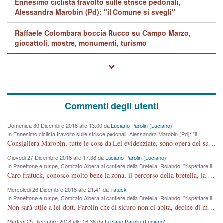
Ennesimo ciclista travolto sulle strisce pedonali,
Alessandra Marobin (Pd): "il Comune si svegli"
Raffaele Colombara boccia Rucco su Campo Marzo,
giocattoli, mostre, monumenti, turismo
Commenti degli utenti
Domenica 30 Dicembre 2018 alle 13:00 da
Luciano Parolin (Luciano)
In Ennesimo ciclista travolto sulle strisce pedonali, Alessandra Marobin (Pd): "il
Comune si svegli"
Consigliera Marobin, tutte le cose da Lei evidenziate, sono opera del suo ex Assessore e compagno di Partito Antonio Marco Dalla Pozza Assessore alla "progettazione" di piste ciclabili e altre porcherie. A lui manderei il conto da saldare per incidenti e danni alle persone. E' ora che "finiamola." Avete perso rassegnatevi. qui IL SINDACO RUCCO NON C'ENTRA PER NIENTE. CAPITO!!!!!!!! Amen.
Giovedi 27 Dicembre 2018 alle 17:38 da
Luciano Parolin (Luciano)
In Panettone e ruspe, Comitato Albera al cantiere della Bretella. Rolando: "rispettare il
cronoprogramma"
Caro fratuck, conosco molto bene la zona, il percorso della bretella, la situazione dei cittadini, abito in Viale Trento. A partire dal 2003 ho partecipato al Comitato di Maddalene pro bretella, e a riunioni propositive per apportare modifiche al progetto. Numerose mie foto del territorio sono arrivate a Roma, altri miei interventi (non graditi dalla Sx) sono stati pubblicati dal GdV, assieme ad altri come Ciro Asproso, ora favorevole alla bretella. Ho partecipato alla raccolta firme per la chiusura della strada x 5 giorni eseguita dal Sindaco Hullwech per sforamento 180 Micro/g. Pertanto come impegno per la tematica sono apposto con la coscienza. Ora il Progetto è partito, fine! Voglio dire che la nuova Giunta "comunale" non c'entra più. L'opera sarà "malauguratamente" eseguita, ma non con il mio placet. Il Consigliere Comunale dovrebbe capire che la campagna elettorale è finita, con buona pace di tutti. Quello che invece dovrebbe interessare è la proprietà della strada, dall'uscita autostradale Ovest, sino alla Rotatoria dell'Albara, vi sono tre possessori: Autostrade SpA; La Provincia, il Comune. Come la mettiamo per il futuro ? I costi, da 50 sono saliti a 100 milioni di € come dire 20 milioni a KM (!) da non credere. Comunque si farà. Ma nessuno canti Vittoria, anzi meglio non farne un ulteriore fatto "partitico" per questioni elettorali o di seggio. Se mi manda la sua mail, sono disponibile ad inviare i documenti e le foto sopra descritte. Con ossequi, Luciano Parolin
Mercoledi 26 Dicembre 2018 alle 21:41 da
fratuck
In Panettone e ruspe, Comitato Albera al cantiere della Bretella. Rolando: "rispettare il
cronoprogramma"
Non sarà utile a lei dott. Parolin che di sicuro non ci abita, decine di migliaia di TIR, automobili e padroncini che passano quotidianamente per una strada appena rotabile, non è più possibile stendere i panni, attraversare la strada senza rischiare la morte, le case stanno crepando, i tempi sono cambiati e la bretella non passerà assolutamente per maddalene (ma cosa sta a dire?!), dia invece responsabilità a chi ha costruito tagliando la strada che doveva invece terminare a isola vicentina e non al moracchino lasciando Motta di Costabissara ancora in panne di traffico. I tempi sono cambiati dottore e se l'anagrafe della vita stagna nell'essere umano impressioni conservatrici, la società non le considera perchè va avanti, si industrializza e ha bisogno di infrastrutture e di sviluppo. Ultima considerazione, se è geloso di Rolando perchè vede in lui solo campagne politiche mentre si difendono i SOLI diritti dei cittadini, la preghiamo faccia considerazioni più appropriate. Saluti e complimenti per i suoi scritti.
Martedi 25 Dicembre 2018 alle 16:38 da
Luciano Parolin (Luciano)