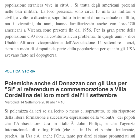
popolazione straniera vive in cittÃ . Si tratta degli americani presenti
nelle basi militari. La loro presenza, sono circa 13 mila tra militari e
civili, a volte fa discutere, soprattutto in termini di un eventuale conflitto,
ma i vicentini, da anni, hanno familiarizzato anche con loro."Gli
americani a Vicenza sono presenti fin dal 1956. Per la gran parte della
popolazione ciÃ² non ha costituito alcun problema. In quegli anni, - dice
Ubaldo Alifuoco vicepresidente dell'Associazione 11 settembre - anzi,
c'era un moto di simpatia da parte della popolazione per quanto gli USA
avevano fatto nel dopoguerra.
POLITICA
,
STORIA
Polemiche anche di Donazzan con gli Usa per
"Sì" al referendum e commemorazione a Villa
Cordellina dei loro morti dell'11 settembre
Mercoledi 14 Settembre 2016 alle 14:18
Si polemizza da ieri se sia lecito o meno e, soprattutto, se sia rispettoso
della libera formazione e successiva espressione della volontÃ dei popoli
che l'Ambasciatore Usa in Italia,Â John Philips, e che l'agenzia
internazionale di rating Fitch (che sia in Usa ci sembra irrilevante,
perchÃ¨ in Usa c'Ã¨ anche l'Onu, tanto per dire) si siano pronunciati sul