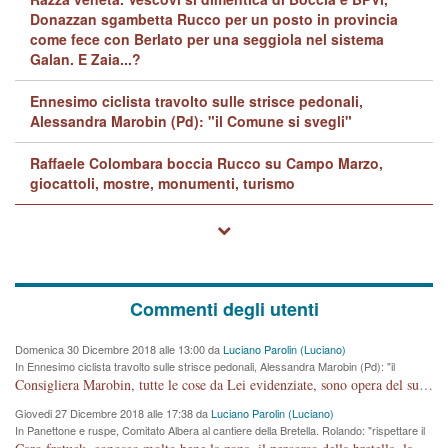
Donazzan sgambetta Rucco per un posto in provincia
come fece con Berlato per una seggiola nel sistema
Galan. E Zaia...?
Ennesimo ciclista travolto sulle strisce pedonali,
Alessandra Marobin (Pd): "il Comune si svegli"
Raffaele Colombara boccia Rucco su Campo Marzo,
giocattoli, mostre, monumenti, turismo
Commenti degli utenti
Domenica 30 Dicembre 2018 alle 13:00 da
Luciano Parolin (Luciano)
In Ennesimo ciclista travolto sulle strisce pedonali, Alessandra Marobin (Pd): "il
Comune si svegli"
Consigliera Marobin, tutte le cose da Lei evidenziate, sono opera del suo ex Assessore e compagno di Partito Antonio Marco Dalla Pozza Assessore alla "progettazione" di piste ciclabili e altre porcherie. A lui manderei il conto da saldare per incidenti e danni alle persone. E' ora che "finiamola." Avete perso rassegnatevi. qui IL SINDACO RUCCO NON C'ENTRA PER NIENTE. CAPITO!!!!!!!! Amen.
Giovedi 27 Dicembre 2018 alle 17:38 da
Luciano Parolin (Luciano)
In Panettone e ruspe, Comitato Albera al cantiere della Bretella. Rolando: "rispettare il
cronoprogramma"