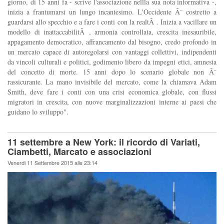
giorno, di 15 anni fa - scrive l'associazione nellla sua nota informativa -,
inizia a frantumarsi un lungo incantesimo. L'Occidente Ã¨ costretto a
guardarsi allo specchio e a fare i conti con la realtÃ . Inizia a vacillare un
modello di inattaccabilitÃ , armonia controllata, crescita inesauribile,
appagamento democratico, affrancamento dal bisogno, credo profondo in
un mercato capace di autoregolarsi con vantaggi collettivi, indipendenti
da vincoli culturali e politici, godimento libero da impegni etici, amnesia
del concetto di morte. 15 anni dopo lo scenario globale non Ã¨
rassicurante. La mano invisibile del mercato, come la chiamava Adam
Smith, deve fare i conti con una crisi economica globale, con flussi
migratori in crescita, con nuove marginalizzazioni interne ai paesi che
guidano lo sviluppo".
11 settembre a New York: il ricordo di Variati,
Ciambetti, Marcato e associazioni
Venerdi 11 Settembre 2015 alle 23:14