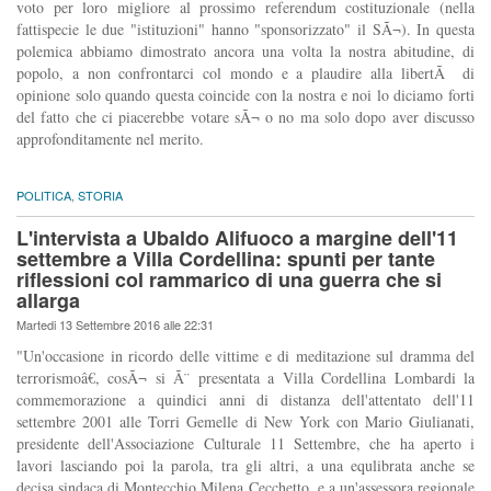
voto per loro migliore al prossimo referendum costituzionale (nella
fattispecie le due "istituzioni" hanno "sponsorizzato" il SÃ¬). In questa
polemica abbiamo dimostrato ancora una volta la nostra abitudine, di
popolo, a non confrontarci col mondo e a plaudire alla libertÃ di
opinione solo quando questa coincide con la nostra e noi lo diciamo forti
del fatto che ci piacerebbe votare sÃ¬ o no ma solo dopo aver discusso
approfonditamente nel merito.
POLITICA
,
STORIA
L'intervista a Ubaldo Alifuoco a margine dell'11
settembre a Villa Cordellina: spunti per tante
riflessioni col rammarico di una guerra che si
allarga
Martedi 13 Settembre 2016 alle 22:31
"Un'occasione in ricordo delle vittime e di meditazione sul dramma del
terrorismoâ€, cosÃ¬ si Ã¨ presentata a Villa Cordellina Lombardi la
commemorazione a quindici anni di distanza dell'attentato dell'11
settembre 2001 alle Torri Gemelle di New York con Mario Giulianati,
presidente dell'Associazione Culturale 11 Settembre, che ha aperto i
lavori lasciando poi la parola, tra gli altri, a una equlibrata anche se
decisa sindaca di Montecchio Milena Cecchetto, e a un'assessora regionale