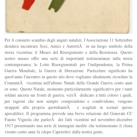
Per il consueto scambio degli auguri natalizi, l'Associazione 11 Settembre
desidera incontrare Soci, Amici e AutoritÃ in un luogo simbolo della
storia vicentina: il Museo del Risorgimento e della Resistenza. Questo
nostro museo offre una serie di importanti testimonianze sulla storia
contemporanea: le Lotte Risorgimentali per l'indipendenza, la Prima
Guerra Mondiale, la Guerra di liberazione. Particolare significato ha
quest'anno l'incontro in questo sito dove vogliamo idealmente ricordare la
ComunitÃ vicentina nell'ultimo Natale della Grande Guerra cento anni
or sono. Questo Natale, momento particolarmente significativo per i tanti
soldati ancora sui fronti di guerra, verrÃ dedicato a tutti coloro i quali,
per ragioni che non sempre comprendono e condividono, vengono
strappati alla propria quotidianitÃ e scagliati in scenari spesso
apocalittici. Il programma prevede una breve relazione del Generale CC
Fausto Vignola che parlerÃ dei fatti vicentini nel novembre-dicembre
1917 presentando una serie di immagini inedite che testimoniano il clima
vissuto cento anni fa (dopo Caporetto) dalla nostra gente.