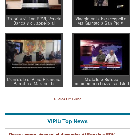
Ristori a vittime BPVi, Veneto
Viaggio nella baraccopoli di
Banca & c., appello al
via Giuriato a San Pio X.
sottosegretario Alessio
Vicenza ai Vicentini: “faremo
Villarosa: per mettere ordine
un regalo di Natale ai
convochi con Di Maio CNCU
residenti”
a supporto della cabina di
regia al Mef
L'omicidio di Anna Filomena
Miatello e Belluco
Barretta a Marano, le
commentano bozza su ristori
indagini dei carabinieri di
BPVi e Veneto Banca
Vicenza sul marito Angelo
Lavarra: più avvincenti di
Guarda tutti i video
quelle di... Barbara D'Urso
ViPiù Top News
Razza veneta. Vescovi si dimentica di Boccia e BPVi,