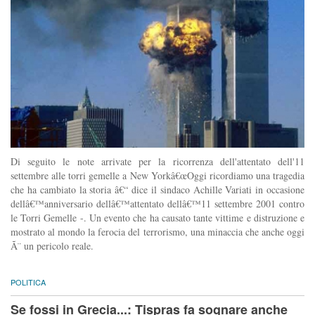
Di seguito le note arrivate per la ricorrenza dell'attentato dell'11
settembre alle torri gemelle a New Yorkâ€œOggi ricordiamo una tragedia
che ha cambiato la storia â€“ dice il sindaco Achille Variati in occasione
dellâ€™anniversario dellâ€™attentato dellâ€™11 settembre 2001 contro
le Torri Gemelle -. Un evento che ha causato tante vittime e distruzione e
mostrato al mondo la ferocia del terrorismo, una minaccia che anche oggi
Ã¨ un pericolo reale.
POLITICA
Se fossi in Grecia...: Tispras fa sognare anche