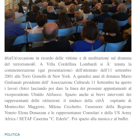
â€œUn'occasione in ricordo delle vittime e di meditazione sul dramma
del terrorismoâ€. A Villa Cordellina Lombardi si Ã¨ tenuta la
commemorazione (qui presentazione) dell'attentato dell'11 settembre
2001 alle Torri Gemelle di New York. A quindici anni di distanza Mario
Giulianati presidente dell' Associazione Culturale 11 Settembre ha aperto
i lavori (foto) lasciando poi dare la linea dei prossimi appuntamenti al
vicepresidente Ubaldo Alifuoco. Spazio anche ai brevi interventi dei
rappresentanti delle istituzioni: il sindaco della cittÃ ospitante di
Montecchio Maggiore, Milena Cecchetto, l'assessore della Regione
Veneto Elena Donazzan e le rappresentanze Consolari e della US Army
Africa / SETAF Caserma "C. Ederle". Poi spazio alla musica e al buffet.
POLITICA