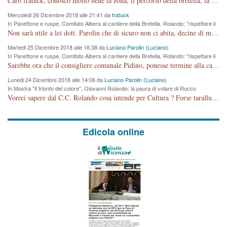
Caro fratuck, conosco molto bene la zona, il percorso della bretella, la situazione dei cittadini, abito in Viale Trento. A partire dal 2003 ho partecipato al Comitato di Maddalene pro bretella, e a riunioni propositive per apportare modifiche al progetto. Numerose mie foto del territorio sono arrivate a Roma, altri miei interventi (non graditi dalla Sx) sono stati pubblicati dal GdV, assieme ad altri come Ciro Asproso, ora favorevole alla bretella. Ho partecipato alla raccolta firme per la chiusura della strada x 5 giorni eseguita dal Sindaco Hullwech per sforamento 180 Micro/g. Pertanto come impegno per la tematica sono apposto con la coscienza. Ora il Progetto è partito, fine! Voglio dire che la nuova Giunta "comunale" non c'entra più. L'opera sarà "malauguratamente" eseguita, ma non con il mio placet. Il Consigliere Comunale dovrebbe capire che la campagna elettorale è finita, con buona pace di tutti. Quello che invece dovrebbe interessare è la proprietà della strada, dall'uscita autostradale Ovest, sino alla Rotatoria dell'Albara, vi sono tre possessori: Autostrade SpA; La Provincia, il Comune. Come la mettiamo per il futuro ? I costi, da 50 sono saliti a 100 milioni di € come dire 20 milioni a KM (!) da non credere. Comunque si farà. Ma nessuno canti Vittoria, anzi meglio non farne un ulteriore fatto "partitico" per questioni elettorali o di seggio. Se mi manda la sua mail, sono disponibile ad inviare i documenti e le foto sopra descritte. Con ossequi, Luciano Parolin
Mercoledi 26 Dicembre 2018 alle 21:41 da
fratuck
In Panettone e ruspe, Comitato Albera al cantiere della Bretella. Rolando: "rispettare il
cronoprogramma"
Non sarà utile a lei dott. Parolin che di sicuro non ci abita, decine di migliaia di TIR, automobili e padroncini che passano quotidianamente per una strada appena rotabile, non è più possibile stendere i panni, attraversare la strada senza rischiare la morte, le case stanno crepando, i tempi sono cambiati e la bretella non passerà assolutamente per maddalene (ma cosa sta a dire?!), dia invece responsabilità a chi ha costruito tagliando la strada che doveva invece terminare a isola vicentina e non al moracchino lasciando Motta di Costabissara ancora in panne di traffico. I tempi sono cambiati dottore e se l'anagrafe della vita stagna nell'essere umano impressioni conservatrici, la società non le considera perchè va avanti, si industrializza e ha bisogno di infrastrutture e di sviluppo. Ultima considerazione, se è geloso di Rolando perchè vede in lui solo campagne politiche mentre si difendono i SOLI diritti dei cittadini, la preghiamo faccia considerazioni più appropriate. Saluti e complimenti per i suoi scritti.
Martedi 25 Dicembre 2018 alle 16:38 da
Luciano Parolin (Luciano)
In Panettone e ruspe, Comitato Albera al cantiere della Bretella. Rolando: "rispettare il
cronoprogramma"
Sarebbe ora che il consigliere comunale Pidino, ponesse termine alla campagna elettorale nel territorio del suo seggio Villaggio del Sole. La tiraca è iniziata, distruggerà 6 km di prateria ovest della città, ricca di fonti e sorgenti d'acqua. I cittadini di Maddalene non avranno più Pace la notte. Molta colpa per la costruzione di questa Strada è proprio del signor Rolando,dei suoi gazebo mobili e che vuol far passare questa opera VANDALICA come progetto "utile" a chi ? Non è cosa seria sig. Rolando!
Lunedi 24 Dicembre 2018 alle 14:06 da
Luciano Parolin (Luciano)
In Mostra "Il trionfo del colore", Giovanni Rolando: la paura di volare di Rucco
Vorrei sapere dal C.C. Rolando cosa intende per Cultura ? Forse tarallucci, vino e sagre, o spaghetti tricolori del PD ? Il continuo (s)parlare della mostra a Palazzo Chiericati caro consigliere DANNEGGIA FORTEMENTE l'immagine della città TUTTA e fa deviare i consensi che in RUSSIA (badi bene ex U.R.S.S.) sono ECCELLENTI. A livello artistico l'evento è di alta Valenza culturale, COMPITO di Tutta la Cittadinanza fare il possibile per propagandare l'iniziativa senza farne UN CASO PARTITICO come fa Lei da sempre. Meno Gazebo + Partecipazione! E così sia. Amen.
Edicola online