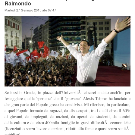
Raimondo
Martedi 27 Gennaio 2015 alle 07:47
Se fossi in Grecia, in piazza dell'UniversitÃ ci sarei andato anch'io, per
festeggiare quella 'speranza' che il "giovane" Alexis Tsipras ha lanciato e
che gran parte del Popolo greco ha condiviso. Mi riferisco, in particolare,
a quel Popolo formato da ragazzi, da disoccupati, tra i quali circa il 60%
di giovani, da impiegati, da anziani, da operai, da studenti, da uomini
della cultura e da circa 400mila famiglie in gravi difficoltÃ economiche
(licenziati o senza lavoro e anziani, ridotti alla fame e quasi senza sanitÃ
pubblica).