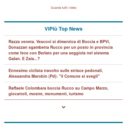
Vicenza sul marito Angelo
Lavarra: più avvincenti di
Guarda tutti i video
quelle di... Barbara D'Urso
ViPiù Top News
Razza veneta. Vescovi si dimentica di Boccia e BPVi,
Donazzan sgambetta Rucco per un posto in provincia
come fece con Berlato per una seggiola nel sistema
Galan. E Zaia...?
Ennesimo ciclista travolto sulle strisce pedonali,
Alessandra Marobin (Pd): "il Comune si svegli"
Raffaele Colombara boccia Rucco su Campo Marzo,
giocattoli, mostre, monumenti, turismo