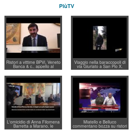
PiùTV
Ristori a vittime BPVi, Veneto
Viaggio nella baraccopoli di
Banca & c., appello al
via Giuriato a San Pio X.
sottosegretario Alessio
Vicenza ai Vicentini: “faremo
Villarosa: per mettere ordine
un regalo di Natale ai
convochi con Di Maio CNCU
residenti”
a supporto della cabina di
regia al Mef
L'omicidio di Anna Filomena
Miatello e Belluco
Barretta a Marano, le
commentano bozza su ristori
indagini dei carabinieri di
BPVi e Veneto Banca