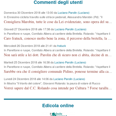
Commenti degli utenti
Domenica 30 Dicembre 2018 alle 13:00 da
Luciano Parolin (Luciano)
In Ennesimo ciclista travolto sulle strisce pedonali, Alessandra Marobin (Pd): "il
Comune si svegli"
Consigliera Marobin, tutte le cose da Lei evidenziate, sono opera del suo ex Assessore e compagno di Partito Antonio Marco Dalla Pozza Assessore alla "progettazione" di piste ciclabili e altre porcherie. A lui manderei il conto da saldare per incidenti e danni alle persone. E' ora che "finiamola." Avete perso rassegnatevi. qui IL SINDACO RUCCO NON C'ENTRA PER NIENTE. CAPITO!!!!!!!! Amen.
Giovedi 27 Dicembre 2018 alle 17:38 da
Luciano Parolin (Luciano)
In Panettone e ruspe, Comitato Albera al cantiere della Bretella. Rolando: "rispettare il
cronoprogramma"
Caro fratuck, conosco molto bene la zona, il percorso della bretella, la situazione dei cittadini, abito in Viale Trento. A partire dal 2003 ho partecipato al Comitato di Maddalene pro bretella, e a riunioni propositive per apportare modifiche al progetto. Numerose mie foto del territorio sono arrivate a Roma, altri miei interventi (non graditi dalla Sx) sono stati pubblicati dal GdV, assieme ad altri come Ciro Asproso, ora favorevole alla bretella. Ho partecipato alla raccolta firme per la chiusura della strada x 5 giorni eseguita dal Sindaco Hullwech per sforamento 180 Micro/g. Pertanto come impegno per la tematica sono apposto con la coscienza. Ora il Progetto è partito, fine! Voglio dire che la nuova Giunta "comunale" non c'entra più. L'opera sarà "malauguratamente" eseguita, ma non con il mio placet. Il Consigliere Comunale dovrebbe capire che la campagna elettorale è finita, con buona pace di tutti. Quello che invece dovrebbe interessare è la proprietà della strada, dall'uscita autostradale Ovest, sino alla Rotatoria dell'Albara, vi sono tre possessori: Autostrade SpA; La Provincia, il Comune. Come la mettiamo per il futuro ? I costi, da 50 sono saliti a 100 milioni di € come dire 20 milioni a KM (!) da non credere. Comunque si farà. Ma nessuno canti Vittoria, anzi meglio non farne un ulteriore fatto "partitico" per questioni elettorali o di seggio. Se mi manda la sua mail, sono disponibile ad inviare i documenti e le foto sopra descritte. Con ossequi, Luciano Parolin
Mercoledi 26 Dicembre 2018 alle 21:41 da
fratuck
In Panettone e ruspe, Comitato Albera al cantiere della Bretella. Rolando: "rispettare il
cronoprogramma"
Non sarà utile a lei dott. Parolin che di sicuro non ci abita, decine di migliaia di TIR, automobili e padroncini che passano quotidianamente per una strada appena rotabile, non è più possibile stendere i panni, attraversare la strada senza rischiare la morte, le case stanno crepando, i tempi sono cambiati e la bretella non passerà assolutamente per maddalene (ma cosa sta a dire?!), dia invece responsabilità a chi ha costruito tagliando la strada che doveva invece terminare a isola vicentina e non al moracchino lasciando Motta di Costabissara ancora in panne di traffico. I tempi sono cambiati dottore e se l'anagrafe della vita stagna nell'essere umano impressioni conservatrici, la società non le considera perchè va avanti, si industrializza e ha bisogno di infrastrutture e di sviluppo. Ultima considerazione, se è geloso di Rolando perchè vede in lui solo campagne politiche mentre si difendono i SOLI diritti dei cittadini, la preghiamo faccia considerazioni più appropriate. Saluti e complimenti per i suoi scritti.
Martedi 25 Dicembre 2018 alle 16:38 da
Luciano Parolin (Luciano)
In Panettone e ruspe, Comitato Albera al cantiere della Bretella. Rolando: "rispettare il
cronoprogramma"
Sarebbe ora che il consigliere comunale Pidino, ponesse termine alla campagna elettorale nel territorio del suo seggio Villaggio del Sole. La tiraca è iniziata, distruggerà 6 km di prateria ovest della città, ricca di fonti e sorgenti d'acqua. I cittadini di Maddalene non avranno più Pace la notte. Molta colpa per la costruzione di questa Strada è proprio del signor Rolando,dei suoi gazebo mobili e che vuol far passare questa opera VANDALICA come progetto "utile" a chi ? Non è cosa seria sig. Rolando!
Lunedi 24 Dicembre 2018 alle 14:06 da
Luciano Parolin (Luciano)
In Mostra "Il trionfo del colore", Giovanni Rolando: la paura di volare di Rucco
Vorrei sapere dal C.C. Rolando cosa intende per Cultura ? Forse tarallucci, vino e sagre, o spaghetti tricolori del PD ? Il continuo (s)parlare della mostra a Palazzo Chiericati caro consigliere DANNEGGIA FORTEMENTE l'immagine della città TUTTA e fa deviare i consensi che in RUSSIA (badi bene ex U.R.S.S.) sono ECCELLENTI. A livello artistico l'evento è di alta Valenza culturale, COMPITO di Tutta la Cittadinanza fare il possibile per propagandare l'iniziativa senza farne UN CASO PARTITICO come fa Lei da sempre. Meno Gazebo + Partecipazione! E così sia. Amen.
Edicola online