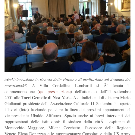
â€œUn'occasione in ricordo delle vittime e di meditazione sul dramma del
terrorismoâ€
. A Villa Cordellina Lombardi si Ã¨ tenuta la
commemorazione (
qui presentazione
) dell'attentato dell'11 settembre
Torri Gemelle di New York
2001 alle
. A quindici anni di distanza Mario
Giulianati presidente dell' Associazione Culturale 11 Settembre ha aperto
i lavori (foto) lasciando poi dare la linea dei prossimi appuntamenti al
vicepresidente Ubaldo Alifuoco. Spazio anche ai brevi interventi dei
rappresentanti delle istituzioni: il sindaco della cittÃ ospitante di
Montecchio Maggiore, Milena Cecchetto, l'assessore della Regione
Veneto Elena Donazzan e le rappresentanze Consolari e della US Army