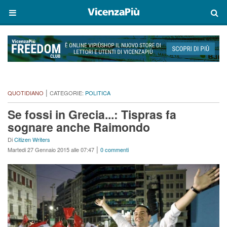
|
QUOTIDIANO
CATEGORIE:
POLITICA
Se fossi in Grecia...: Tispras fa
sognare anche Raimondo
Di
Citizen Writers
|
Martedi 27 Gennaio 2015 alle 07:47
0 commenti