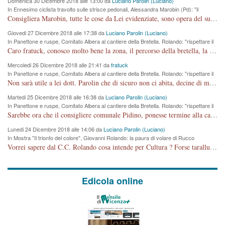
Domenica 30 Dicembre 2018 alle 13:00 da
Luciano Parolin (Luciano)
In Ennesimo ciclista travolto sulle strisce pedonali, Alessandra Marobin (Pd): "il
Comune si svegli"
Consigliera Marobin, tutte le cose da Lei evidenziate, sono opera del suo ex Assessore e compagno di Partito Antonio Marco Dalla Pozza Assessore alla "progettazione" di piste ciclabili e altre porcherie. A lui manderei il conto da saldare per incidenti e danni alle persone. E' ora che "finiamola." Avete perso rassegnatevi. qui IL SINDACO RUCCO NON C'ENTRA PER NIENTE. CAPITO!!!!!!!! Amen.
Giovedi 27 Dicembre 2018 alle 17:38 da
Luciano Parolin (Luciano)
In Panettone e ruspe, Comitato Albera al cantiere della Bretella. Rolando: "rispettare il
cronoprogramma"
Caro fratuck, conosco molto bene la zona, il percorso della bretella, la situazione dei cittadini, abito in Viale Trento. A partire dal 2003 ho partecipato al Comitato di Maddalene pro bretella, e a riunioni propositive per apportare modifiche al progetto. Numerose mie foto del territorio sono arrivate a Roma, altri miei interventi (non graditi dalla Sx) sono stati pubblicati dal GdV, assieme ad altri come Ciro Asproso, ora favorevole alla bretella. Ho partecipato alla raccolta firme per la chiusura della strada x 5 giorni eseguita dal Sindaco Hullwech per sforamento 180 Micro/g. Pertanto come impegno per la tematica sono apposto con la coscienza. Ora il Progetto è partito, fine! Voglio dire che la nuova Giunta "comunale" non c'entra più. L'opera sarà "malauguratamente" eseguita, ma non con il mio placet. Il Consigliere Comunale dovrebbe capire che la campagna elettorale è finita, con buona pace di tutti. Quello che invece dovrebbe interessare è la proprietà della strada, dall'uscita autostradale Ovest, sino alla Rotatoria dell'Albara, vi sono tre possessori: Autostrade SpA; La Provincia, il Comune. Come la mettiamo per il futuro ? I costi, da 50 sono saliti a 100 milioni di € come dire 20 milioni a KM (!) da non credere. Comunque si farà. Ma nessuno canti Vittoria, anzi meglio non farne un ulteriore fatto "partitico" per questioni elettorali o di seggio. Se mi manda la sua mail, sono disponibile ad inviare i documenti e le foto sopra descritte. Con ossequi, Luciano Parolin
Mercoledi 26 Dicembre 2018 alle 21:41 da
fratuck
In Panettone e ruspe, Comitato Albera al cantiere della Bretella. Rolando: "rispettare il
cronoprogramma"
Non sarà utile a lei dott. Parolin che di sicuro non ci abita, decine di migliaia di TIR, automobili e padroncini che passano quotidianamente per una strada appena rotabile, non è più possibile stendere i panni, attraversare la strada senza rischiare la morte, le case stanno crepando, i tempi sono cambiati e la bretella non passerà assolutamente per maddalene (ma cosa sta a dire?!), dia invece responsabilità a chi ha costruito tagliando la strada che doveva invece terminare a isola vicentina e non al moracchino lasciando Motta di Costabissara ancora in panne di traffico. I tempi sono cambiati dottore e se l'anagrafe della vita stagna nell'essere umano impressioni conservatrici, la società non le considera perchè va avanti, si industrializza e ha bisogno di infrastrutture e di sviluppo. Ultima considerazione, se è geloso di Rolando perchè vede in lui solo campagne politiche mentre si difendono i SOLI diritti dei cittadini, la preghiamo faccia considerazioni più appropriate. Saluti e complimenti per i suoi scritti.
Martedi 25 Dicembre 2018 alle 16:38 da
Luciano Parolin (Luciano)
In Panettone e ruspe, Comitato Albera al cantiere della Bretella. Rolando: "rispettare il
cronoprogramma"
Sarebbe ora che il consigliere comunale Pidino, ponesse termine alla campagna elettorale nel territorio del suo seggio Villaggio del Sole. La tiraca è iniziata, distruggerà 6 km di prateria ovest della città, ricca di fonti e sorgenti d'acqua. I cittadini di Maddalene non avranno più Pace la notte. Molta colpa per la costruzione di questa Strada è proprio del signor Rolando,dei suoi gazebo mobili e che vuol far passare questa opera VANDALICA come progetto "utile" a chi ? Non è cosa seria sig. Rolando!
Lunedi 24 Dicembre 2018 alle 14:06 da
Luciano Parolin (Luciano)
In Mostra "Il trionfo del colore", Giovanni Rolando: la paura di volare di Rucco
Vorrei sapere dal C.C. Rolando cosa intende per Cultura ? Forse tarallucci, vino e sagre, o spaghetti tricolori del PD ? Il continuo (s)parlare della mostra a Palazzo Chiericati caro consigliere DANNEGGIA FORTEMENTE l'immagine della città TUTTA e fa deviare i consensi che in RUSSIA (badi bene ex U.R.S.S.) sono ECCELLENTI. A livello artistico l'evento è di alta Valenza culturale, COMPITO di Tutta la Cittadinanza fare il possibile per propagandare l'iniziativa senza farne UN CASO PARTITICO come fa Lei da sempre. Meno Gazebo + Partecipazione! E così sia. Amen.
Edicola online