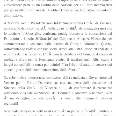
Governatore parla di un Partito della Nazione per cui, altri interrogativi
per gli iscritti e militanti del Partito Democratico, tra l'altro, in costante
diminuzione.
A Vicenza ove il Presidente nonchÃ© Sindaco della CittÃ di Vicenza,
noncurante della contrarietÃ della quasi totalitÃ della maggioranza che
lo sostiene in Consiglio, conferma puntigliosamente la concessione del
Patrocinio e la sala â€˜Stucchi' del Comune a Alleanza Nazionale per
commemorare i cent'anni dalla nascita di Giorgio Almirante. Questo,
sottovalutando l'offesa che tale scelta arreca alla CittÃ dopo 70 anni dalla
sconfitta del nazifascismo. CittÃ con la Bandiera del Comune decorata di
medaglia d'oro per la Resistenza contro il nazifascismo. Altri erano i
luoghi concedibili, e senza patrocinio! "Tra l'altro, si tratta di concessioni
a pochi giorni dalla commemorazione della Shoah!"
Sarebbe inoltre interessante, conoscere, dalla candidata a Governatore del
Veneto per il Partito Democratico, cosa ne pensa della decisione del
Sindaco della CittÃ di Vicenza e ..., di confermare il patrocinio
patrocinio e la sala â€˜Stucchi' del Comune a Alleanza Nazionale. Non
Ã¨ un dettaglio, per chi andrÃ a votare alle imminenti elezioni
regionali!
Non basta dichiararsi antifascista se si Ã¨ in palese difficoltÃ politica a