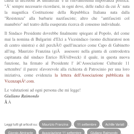
causa di decisioni â€˜unilaterali' e di rilevantissima importanza politica.
"Ãˆ sempre necessario ricordarsi, in ogni dove, delle radici da cui Ã¨ nata
la magnifica Costituzione della Repubblica Italiana nata dalla
"Resistenza" alla barbarie nazifasciste; altro che "antifascisti col
manubrio" nel teatro della esasperata ricerca di consenso individuale.
Il Sindaco Presidente dovrebbe finalmente spiegare al Popolo, del come
mai la nomina di Bulgarini d'Elci a Vicesindaco (uomo dichiaratosi non
di centro sinistra) e del perchÃ© quell'incarico come Capo di Gabinetto
all'ing. Maurizio Franzina (giÃ assessore nella giunta di centrodestra
capitanata dal sindaco Enrico HÃ¼llweck) il quale, in questa nuova
funzione, ha firmato al Presidente l' â€˜Associazione Culturale 11
settembre' il parere sfavorevole alla richiesta di Patrocinio per una loro
iniziativa, come evidenzia
la lettera dell'Associazione pubblicata in
VicenzapiÃ¹.com
.
Le valutazioni ad ogni persona che mi legge!
Giuliano Raimondo
Â
Â
Leggi tutti gli articoli su:
Maurizio Franzina
,
11 settembre
,
Achille Variati
,
Giorgio Almirante
,
Associazione 11 settembre
,
Giuliano Raimondo
,