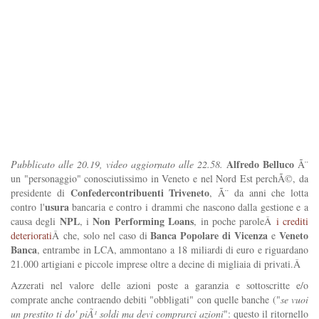
Alfredo Belluco
Pubblicato alle 20.19, video aggiornato alle 22.58.
Ã¨
un "personaggio" conosciutissimo in Veneto e nel Nord Est perchÃ©, da
Confedercontribuenti Triveneto
presidente di
, Ã¨ da anni che lotta
usura
contro l'
bancaria e contro i drammi che nascono dalla gestione e a
NPL
Non Performing Loans
causa degli
, i
, in poche paroleÂ
i crediti
Banca Popolare di Vicenza
Veneto
deteriorati
Â che, solo nel caso di
e
Banca
, entrambe in LCA, ammontano a 18 miliardi di euro e riguardano
21.000 artigiani e piccole imprese oltre a decine di migliaia di privati.Â
Azzerati nel valore delle azioni poste a garanzia e sottoscritte e/o
comprate anche contraendo debiti "obbligati" con quelle banche ("
se vuoi
un prestito ti do' piÃ¹ soldi ma devi comprarci azioni
": questo il ritornello