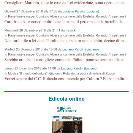
Comune si svegli"
Consigliera Marobin, tutte le cose da Lei evidenziate, sono opera del suo ex Assessore e compagno di Partito Antonio Marco Dalla Pozza Assessore alla "progettazione" di piste ciclabili e altre porcherie. A lui manderei il conto da saldare per incidenti e danni alle persone. E' ora che "finiamola." Avete perso rassegnatevi. qui IL SINDACO RUCCO NON C'ENTRA PER NIENTE. CAPITO!!!!!!!! Amen.
Giovedi 27 Dicembre 2018 alle 17:38 da
Luciano Parolin (Luciano)
In Panettone e ruspe, Comitato Albera al cantiere della Bretella. Rolando: "rispettare il
cronoprogramma"
Caro fratuck, conosco molto bene la zona, il percorso della bretella, la situazione dei cittadini, abito in Viale Trento. A partire dal 2003 ho partecipato al Comitato di Maddalene pro bretella, e a riunioni propositive per apportare modifiche al progetto. Numerose mie foto del territorio sono arrivate a Roma, altri miei interventi (non graditi dalla Sx) sono stati pubblicati dal GdV, assieme ad altri come Ciro Asproso, ora favorevole alla bretella. Ho partecipato alla raccolta firme per la chiusura della strada x 5 giorni eseguita dal Sindaco Hullwech per sforamento 180 Micro/g. Pertanto come impegno per la tematica sono apposto con la coscienza. Ora il Progetto è partito, fine! Voglio dire che la nuova Giunta "comunale" non c'entra più. L'opera sarà "malauguratamente" eseguita, ma non con il mio placet. Il Consigliere Comunale dovrebbe capire che la campagna elettorale è finita, con buona pace di tutti. Quello che invece dovrebbe interessare è la proprietà della strada, dall'uscita autostradale Ovest, sino alla Rotatoria dell'Albara, vi sono tre possessori: Autostrade SpA; La Provincia, il Comune. Come la mettiamo per il futuro ? I costi, da 50 sono saliti a 100 milioni di € come dire 20 milioni a KM (!) da non credere. Comunque si farà. Ma nessuno canti Vittoria, anzi meglio non farne un ulteriore fatto "partitico" per questioni elettorali o di seggio. Se mi manda la sua mail, sono disponibile ad inviare i documenti e le foto sopra descritte. Con ossequi, Luciano Parolin
Mercoledi 26 Dicembre 2018 alle 21:41 da
fratuck
In Panettone e ruspe, Comitato Albera al cantiere della Bretella. Rolando: "rispettare il
cronoprogramma"
Non sarà utile a lei dott. Parolin che di sicuro non ci abita, decine di migliaia di TIR, automobili e padroncini che passano quotidianamente per una strada appena rotabile, non è più possibile stendere i panni, attraversare la strada senza rischiare la morte, le case stanno crepando, i tempi sono cambiati e la bretella non passerà assolutamente per maddalene (ma cosa sta a dire?!), dia invece responsabilità a chi ha costruito tagliando la strada che doveva invece terminare a isola vicentina e non al moracchino lasciando Motta di Costabissara ancora in panne di traffico. I tempi sono cambiati dottore e se l'anagrafe della vita stagna nell'essere umano impressioni conservatrici, la società non le considera perchè va avanti, si industrializza e ha bisogno di infrastrutture e di sviluppo. Ultima considerazione, se è geloso di Rolando perchè vede in lui solo campagne politiche mentre si difendono i SOLI diritti dei cittadini, la preghiamo faccia considerazioni più appropriate. Saluti e complimenti per i suoi scritti.
Martedi 25 Dicembre 2018 alle 16:38 da
Luciano Parolin (Luciano)
In Panettone e ruspe, Comitato Albera al cantiere della Bretella. Rolando: "rispettare il
cronoprogramma"
Sarebbe ora che il consigliere comunale Pidino, ponesse termine alla campagna elettorale nel territorio del suo seggio Villaggio del Sole. La tiraca è iniziata, distruggerà 6 km di prateria ovest della città, ricca di fonti e sorgenti d'acqua. I cittadini di Maddalene non avranno più Pace la notte. Molta colpa per la costruzione di questa Strada è proprio del signor Rolando,dei suoi gazebo mobili e che vuol far passare questa opera VANDALICA come progetto "utile" a chi ? Non è cosa seria sig. Rolando!
Lunedi 24 Dicembre 2018 alle 14:06 da
Luciano Parolin (Luciano)
In Mostra "Il trionfo del colore", Giovanni Rolando: la paura di volare di Rucco
Vorrei sapere dal C.C. Rolando cosa intende per Cultura ? Forse tarallucci, vino e sagre, o spaghetti tricolori del PD ? Il continuo (s)parlare della mostra a Palazzo Chiericati caro consigliere DANNEGGIA FORTEMENTE l'immagine della città TUTTA e fa deviare i consensi che in RUSSIA (badi bene ex U.R.S.S.) sono ECCELLENTI. A livello artistico l'evento è di alta Valenza culturale, COMPITO di Tutta la Cittadinanza fare il possibile per propagandare l'iniziativa senza farne UN CASO PARTITICO come fa Lei da sempre. Meno Gazebo + Partecipazione! E così sia. Amen.
Edicola online