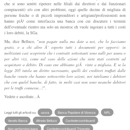
che si sono sentiti ripetere nelle filiali dai direttori e dai funzionari
compiacenti) e/o con altri problemi, oggi quelle decine di migliaia di
persone fisiche o di piccoli imprenditori e artigiani/professionisti non
hanno piÃ¹ come interfaccia una banca con cui discutere i termini
dell'eventuale rientro ma solo un mostroc eh vuole ingoiare a tutti i costi
i loro debiti, la SGa.
Ma, dice Belluco, "
non pagate nulla ma date a noi, che lo facciamo
gratis, o a chi altro Ã¨ esperto tutti i documenti per opporvi: in
moltissimi casi scoprirete che i contratti sottostanti sono nulli per usura o
per altri vizi, come nel caso delle azioni che siete stati costretti ad
acquistare a debito. Di caus ene abbiamo giÃ vinte a migliaia. E se la
legge 205 tutela un diritto sacrosanto, quelli dei creditori truffati dalle
banche venete che hanno sottoscritto loro azioni, noi tuteliamo i debitori
che con quelel banche, di fatto, in molti casi non sono neanche debitori
per le truffe connesse...!
".
Vedete e ascoltate...Â
Leggi tutti gli articoli su:
usura
,
Banca Popolare di Vicenza
,
NPL
,
Veneto Banca
,
Alfredo Belluco
,
Confedercontribuenti
,
Non performing loans
,
Confedercontribuenti Triveneto