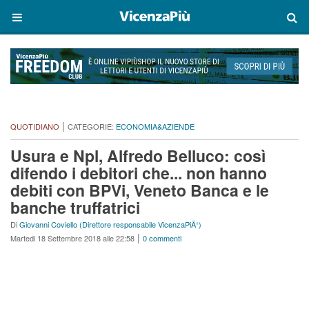
|
QUOTIDIANO
CATEGORIE:
ECONOMIA&AZIENDE
Usura e Npl, Alfredo Belluco: così
difendo i debitori che... non hanno
debiti con BPVi, Veneto Banca e le
banche truffatrici
Di
Giovanni Coviello (Direttore responsabile VicenzaPiÃ¹)
|
Martedi 18 Settembre 2018 alle 22:58
0 commenti