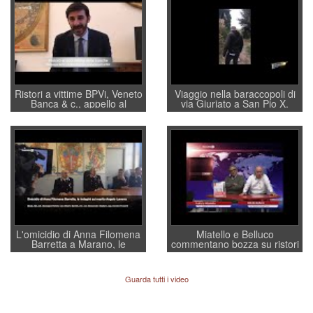
Ristori a vittime BPVi, Veneto
Viaggio nella baraccopoli di
Banca & c., appello al
via Giuriato a San Pio X.
sottosegretario Alessio
Vicenza ai Vicentini: “faremo
Villarosa: per mettere ordine
un regalo di Natale ai
convochi con Di Maio CNCU
residenti”
a supporto della cabina di
regia al Mef
L'omicidio di Anna Filomena
Miatello e Belluco
Barretta a Marano, le
commentano bozza su ristori
indagini dei carabinieri di
BPVi e Veneto Banca
Vicenza sul marito Angelo
Lavarra: più avvincenti di
Guarda tutti i video
quelle di... Barbara D'Urso