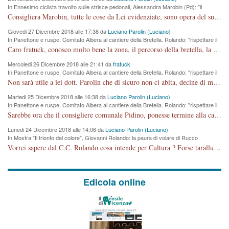
In Ennesimo ciclista travolto sulle strisce pedonali, Alessandra Marobin (Pd): "il
Comune si svegli"
Consigliera Marobin, tutte le cose da Lei evidenziate, sono opera del suo ex Assessore e compagno di Partito Antonio Marco Dalla Pozza Assessore alla "progettazione" di piste ciclabili e altre porcherie. A lui manderei il conto da saldare per incidenti e danni alle persone. E' ora che "finiamola." Avete perso rassegnatevi. qui IL SINDACO RUCCO NON C'ENTRA PER NIENTE. CAPITO!!!!!!!! Amen.
Giovedi 27 Dicembre 2018 alle 17:38 da
Luciano Parolin (Luciano)
In Panettone e ruspe, Comitato Albera al cantiere della Bretella. Rolando: "rispettare il
cronoprogramma"
Caro fratuck, conosco molto bene la zona, il percorso della bretella, la situazione dei cittadini, abito in Viale Trento. A partire dal 2003 ho partecipato al Comitato di Maddalene pro bretella, e a riunioni propositive per apportare modifiche al progetto. Numerose mie foto del territorio sono arrivate a Roma, altri miei interventi (non graditi dalla Sx) sono stati pubblicati dal GdV, assieme ad altri come Ciro Asproso, ora favorevole alla bretella. Ho partecipato alla raccolta firme per la chiusura della strada x 5 giorni eseguita dal Sindaco Hullwech per sforamento 180 Micro/g. Pertanto come impegno per la tematica sono apposto con la coscienza. Ora il Progetto è partito, fine! Voglio dire che la nuova Giunta "comunale" non c'entra più. L'opera sarà "malauguratamente" eseguita, ma non con il mio placet. Il Consigliere Comunale dovrebbe capire che la campagna elettorale è finita, con buona pace di tutti. Quello che invece dovrebbe interessare è la proprietà della strada, dall'uscita autostradale Ovest, sino alla Rotatoria dell'Albara, vi sono tre possessori: Autostrade SpA; La Provincia, il Comune. Come la mettiamo per il futuro ? I costi, da 50 sono saliti a 100 milioni di € come dire 20 milioni a KM (!) da non credere. Comunque si farà. Ma nessuno canti Vittoria, anzi meglio non farne un ulteriore fatto "partitico" per questioni elettorali o di seggio. Se mi manda la sua mail, sono disponibile ad inviare i documenti e le foto sopra descritte. Con ossequi, Luciano Parolin
Mercoledi 26 Dicembre 2018 alle 21:41 da
fratuck
In Panettone e ruspe, Comitato Albera al cantiere della Bretella. Rolando: "rispettare il
cronoprogramma"
Non sarà utile a lei dott. Parolin che di sicuro non ci abita, decine di migliaia di TIR, automobili e padroncini che passano quotidianamente per una strada appena rotabile, non è più possibile stendere i panni, attraversare la strada senza rischiare la morte, le case stanno crepando, i tempi sono cambiati e la bretella non passerà assolutamente per maddalene (ma cosa sta a dire?!), dia invece responsabilità a chi ha costruito tagliando la strada che doveva invece terminare a isola vicentina e non al moracchino lasciando Motta di Costabissara ancora in panne di traffico. I tempi sono cambiati dottore e se l'anagrafe della vita stagna nell'essere umano impressioni conservatrici, la società non le considera perchè va avanti, si industrializza e ha bisogno di infrastrutture e di sviluppo. Ultima considerazione, se è geloso di Rolando perchè vede in lui solo campagne politiche mentre si difendono i SOLI diritti dei cittadini, la preghiamo faccia considerazioni più appropriate. Saluti e complimenti per i suoi scritti.
Martedi 25 Dicembre 2018 alle 16:38 da
Luciano Parolin (Luciano)
In Panettone e ruspe, Comitato Albera al cantiere della Bretella. Rolando: "rispettare il
cronoprogramma"
Sarebbe ora che il consigliere comunale Pidino, ponesse termine alla campagna elettorale nel territorio del suo seggio Villaggio del Sole. La tiraca è iniziata, distruggerà 6 km di prateria ovest della città, ricca di fonti e sorgenti d'acqua. I cittadini di Maddalene non avranno più Pace la notte. Molta colpa per la costruzione di questa Strada è proprio del signor Rolando,dei suoi gazebo mobili e che vuol far passare questa opera VANDALICA come progetto "utile" a chi ? Non è cosa seria sig. Rolando!
Lunedi 24 Dicembre 2018 alle 14:06 da
Luciano Parolin (Luciano)
In Mostra "Il trionfo del colore", Giovanni Rolando: la paura di volare di Rucco
Vorrei sapere dal C.C. Rolando cosa intende per Cultura ? Forse tarallucci, vino e sagre, o spaghetti tricolori del PD ? Il continuo (s)parlare della mostra a Palazzo Chiericati caro consigliere DANNEGGIA FORTEMENTE l'immagine della città TUTTA e fa deviare i consensi che in RUSSIA (badi bene ex U.R.S.S.) sono ECCELLENTI. A livello artistico l'evento è di alta Valenza culturale, COMPITO di Tutta la Cittadinanza fare il possibile per propagandare l'iniziativa senza farne UN CASO PARTITICO come fa Lei da sempre. Meno Gazebo + Partecipazione! E così sia. Amen.
Edicola online