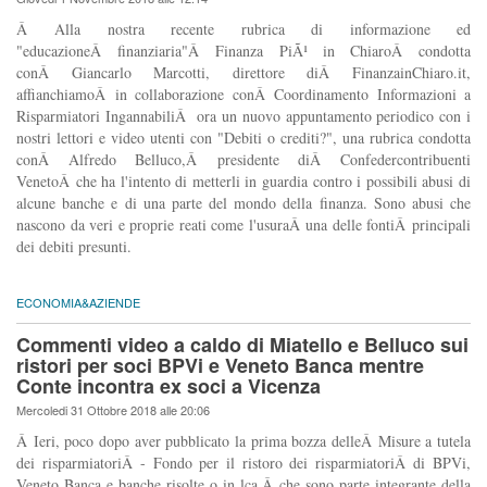
Â Alla nostra recente rubrica di informazione ed
"educazioneÂ finanziaria"Â Finanza PiÃ¹ in ChiaroÂ condotta
conÂ Giancarlo Marcotti, direttore diÂ FinanzainChiaro.it,
affianchiamoÂ in collaborazione conÂ Coordinamento Informazioni a
Risparmiatori IngannabiliÂ ora un nuovo appuntamento periodico con i
nostri lettori e video utenti con "Debiti o crediti?", una rubrica condotta
conÂ Alfredo Belluco,Â presidente diÂ Confedercontribuenti
VenetoÂ che ha l'intento di metterli in guardia contro i possibili abusi di
alcune banche e di una parte del mondo della finanza. Sono abusi che
nascono da veri e proprie reati come l'usuraÂ una delle fontiÂ principali
dei debiti presunti.
ECONOMIA&AZIENDE
Commenti video a caldo di Miatello e Belluco sui
ristori per soci BPVi e Veneto Banca mentre
Conte incontra ex soci a Vicenza
Mercoledi 31 Ottobre 2018 alle 20:06
Â Ieri, poco dopo aver pubblicato la prima bozza delleÂ Misure a tutela
dei risparmiatoriÂ - Fondo per il ristoro dei risparmiatoriÂ di BPVi,
Veneto Banca e banche risolte o in lca,Â che sono parte integrante della