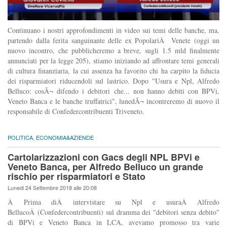
Continuano i nostri approfondimenti in video sui temi delle banche, ma,
partendo dalla ferita sanguinante delle ex PopolariÂ Venete (oggi un
nuovo incontro, che pubblicheremo a breve, sugli 1.5 mld finalmente
annunciati per la legge 205), stiamo iniziando ad affrontare temi generali
di cultura finanziaria, la cui assenza ha favorito chi ha carpito la fiducia
dei risparmiatori riducendoli sul lastrico. Dopo "Usura e Npl, Alfredo
Belluco: cosÃ¬ difendo i debitori che... non hanno debiti con BPVi,
Veneto Banca e le banche truffatrici", lunedÃ¬ incontreremo di nuovo il
responsabile di Confedercontribuenti Triveneto.
POLITICA
,
ECONOMIA&AZIENDE
Cartolarizzazioni con Gacs degli NPL BPVi e
Veneto Banca, per Alfredo Belluco un grande
rischio per risparmiatori e Stato
Lunedi 24 Settembre 2018 alle 20:08
Â Prima diÂ intervistare su Npl e usuraÂ Alfredo
BellucoÂ (Confedercontribuenti) sul dramma dei "debitori senza debito"
di BPVi e Veneto Banca in LCA, avevamo promosso tra varie