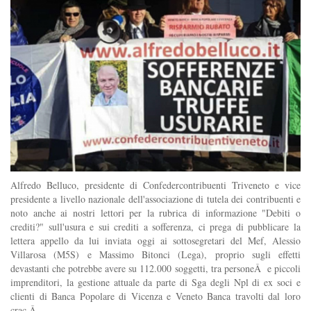
Alfredo Belluco, presidente di Confedercontribuenti Triveneto e vice
presidente a livello nazionale dell'associazione di tutela dei contribuenti e
noto anche ai nostri lettori per la rubrica di informazione "Debiti o
crediti?" sull'usura e sui crediti a sofferenza, ci prega di pubblicare la
lettera appello da lui inviata oggi ai sottosegretari del Mef, Alessio
Villarosa (M5S) e Massimo Bitonci (Lega), proprio sugli effetti
devastanti che potrebbe avere su 112.000 soggetti, tra personeÂ e piccoli
imprenditori, la gestione attuale da parte di Sga degli Npl di ex soci e
clienti di Banca Popolare di Vicenza e Veneto Banca travolti dal loro
crac.Â