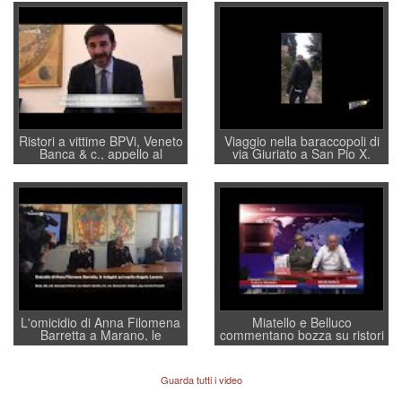
Ristori a vittime BPVi, Veneto
Viaggio nella baraccopoli di
Banca & c., appello al
via Giuriato a San Pio X.
sottosegretario Alessio
Vicenza ai Vicentini: “faremo
Villarosa: per mettere ordine
un regalo di Natale ai
convochi con Di Maio CNCU
residenti”
a supporto della cabina di
regia al Mef
L'omicidio di Anna Filomena
Miatello e Belluco
Barretta a Marano, le
commentano bozza su ristori
indagini dei carabinieri di
BPVi e Veneto Banca
Vicenza sul marito Angelo
Lavarra: più avvincenti di
Guarda tutti i video
quelle di... Barbara D'Urso