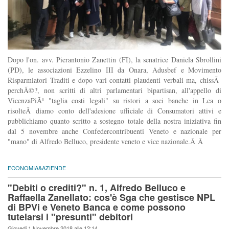
Dopo l'on. avv. Pierantonio Zanettin (FI), la senatrice Daniela Sbrollini
(PD), le associazioni Ezzelino III da Onara, Adusbef e Movimento
Risparmiatori Traditi e dopo vari contatti plaudenti verbali ma, chissÃ
perchÃ©?, non scritti di altri parlamentari bipartisan, all'appello di
VicenzaPiÃ¹ "taglia costi legali" su ristori a soci banche in Lca o
risolteÂ diamo conto dell'adesione ufficiale di Consumatori attivi e
pubblichiamo quanto scritto a sostegno totale della nostra iniziativa fin
dal 5 novembre anche Confedercontribuenti Veneto e nazionale per
"mano" di Alfredo Belluco, presidente veneto e vice nazionale.Â Â
ECONOMIA&AZIENDE
"Debiti o crediti?" n. 1, Alfredo Belluco e
Raffaella Zanellato: cos'è Sga che gestisce NPL
di BPVi e Veneto Banca e come possono
tutelarsi i "presunti" debitori
Giovedi 1 Novembre 2018 alle 12:14