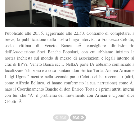
Pubblicato alle 20.35, aggiornato alle 22.50. Contiamo di completare, a
breve, la pubblicazione della nostra lunga intervista a Francesco Celotto,
socio vittima di Veneto Banca eÂ consigliere dimissionario
dell'Associazione Soci Banche Popolari, con cui abbiamo iniziato la
nostra inchiesta sul mondo di mezzo di associazioni e legali intorno al
crac di BPVi, Veneto Banca ecc... NellaÂ parte IÂ abbiamo cominciato a
focalizzare "chi sono e a cosa puntano don Enrico Torta, Andrea Arman e
Luigi Ugone" mentre nella seconda parte Celotto ci ha raccontato (altri,
come Alfredo Belluco, ci hanno confermato la sua narrazione) come Ã¨
nato il Coordinamento Banche di don Enrico Torta e i primi attriti interni
con lui, che "Ã¨ il problema del movimento con Arman e Ugone" dice
Celotto.Â