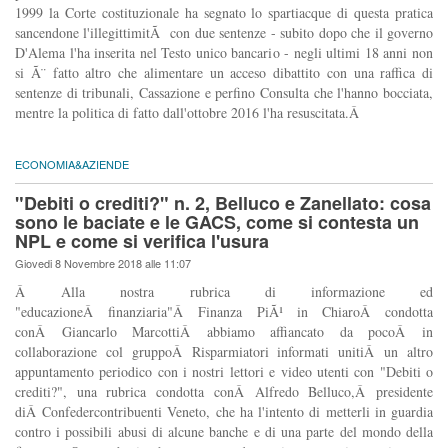
1999 la Corte costituzionale ha segnato lo spartiacque di questa pratica
sancendone l'illegittimitÃ con due sentenze - subito dopo che il governo
D'Alema l'ha inserita nel Testo unico bancario - negli ultimi 18 anni non
si Ã¨ fatto altro che alimentare un acceso dibattito con una raffica di
sentenze di tribunali, Cassazione e perfino Consulta che l'hanno bocciata,
mentre la politica di fatto dall'ottobre 2016 l'ha resuscitata.Â
ECONOMIA&AZIENDE
"Debiti o crediti?" n. 2, Belluco e Zanellato: cosa
sono le baciate e le GACS, come si contesta un
NPL e come si verifica l'usura
Giovedi 8 Novembre 2018 alle 11:07
Â Alla nostra rubrica di informazione ed
"educazioneÂ finanziaria"Â Finanza PiÃ¹ in ChiaroÂ condotta
conÂ Giancarlo MarcottiÂ abbiamo affiancato da pocoÂ in
collaborazione col gruppoÂ Risparmiatori informati unitiÂ un altro
appuntamento periodico con i nostri lettori e video utenti con "Debiti o
crediti?", una rubrica condotta conÂ Alfredo Belluco,Â presidente
diÂ Confedercontribuenti Veneto, che ha l'intento di metterli in guardia
contro i possibili abusi di alcune banche e di una parte del mondo della