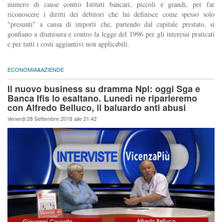
numero di cause contro Istituti bancari, piccoli e grandi, per far
riconoscere i diritti dei debitori che lui definisce come spesso solo
"presunti" a causa di importi che, partendo dal capitale prestato, si
gonfiano a dismisura e contro la legge del 1996 per gli interessi praticati
e per tutti i costi aggiuntivi non applicabili.
ECONOMIA&AZIENDE
Il nuovo business su dramma Npl: oggi Sga e
Banca Ifis lo esaltano. Lunedì ne riparleremo
con Alfredo Belluco, il baluardo anti abusi
Venerdi 28 Settembre 2018 alle 21:42