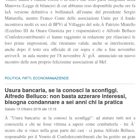
Manovra (Legge di bilancio) di cui abbiamo reso disponibile poche ore fa
laÂ versione definitiva e bollinataÂ all'esame del presidente Sergio
Mattarella, mentre Franco Conte delle associazioni Unite per il fondo
incontrava molti ex soci di BPVi al Villaggio del sole,Â Patrizio Miatello
(Ezzelino III da Onara Giustizia per i risparmiatori) e Alfredo Belluco
(Confedercontribuenti) ci hanno raggiunto in redazione per rilasciarci le
loro prime impressioni, che riteniamo valide, anche se interlocutorie,
anche dopo il testo ora ufficiale di cui sopra e che a fine novembre
arriverÃ in aula mentre per l'8 novembre Ã¨ giÃ annunciato un nuovo
incontro delle non proprio felicissime associazioni al Mef.
POLITICA
,
FATTI
,
ECONOMIA&AZIENDE
Usura bancaria, se la conosci la sconfiggi.
Alfredo Belluco: non basta azzerare interessi,
bisogna condannare a sei anni chi la pratica
Sabato 13 Ottobre 2018 alle 13:16
Â "Usura bancaria: se la conosci la sconfiggi": ad aiutare tutti noi a
conoscerla e chi ne fosse vittima a sapere come combatterla - lui Ã¨
sicuro che si vince nella gran parte dei casi - ci pensa Alfredo Belluco,
responsabile per il Veneto di Confedercontribuenti che ha gestito un gran