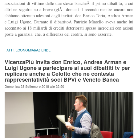
associazioni di vittime delle due stesse bancheÂ il primo dibattito, a cui
altri ne seguiranno a breve (giÃ domani il secondo mentre ancora non
abbiamo ottenuto adesioni dagli invitati don Enrico Torta, Andrea Arman
e Luigi Ugone. Durante il dibattitoÂ Patrizio Miatello aveva anche lui
accennato ai 18 miliardi di crediti deteriorati spesso incrociati con azioni
poste a garanzia, che, a differenza dei crediti, si sono azzerate.
FATTI
,
ECONOMIA&AZIENDE
VicenzaPiù invita don Enrico, Andrea Arman e
Luigi Ugone a partecipare ai suoi dibattiti tv per
replicare anche a Celotto che ne contesta
rappresentatività soci BPVi e Veneto Banca
Domenica 23 Settembre 2018 alle 22:50