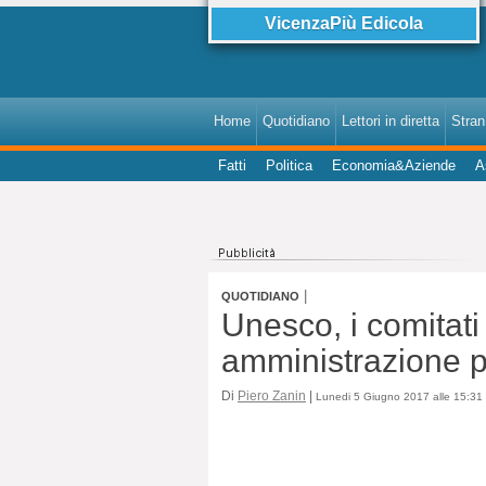
VicenzaPiù Edicola
Home
Quotidiano
Lettori in diretta
StranI
Fatti
Politica
Economia&Aziende
A
|
QUOTIDIANO
Unesco, i comitati
amministrazione 
Di
Piero Zanin
|
Lunedi 5 Giugno 2017 alle 15:31