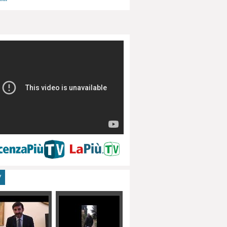
menti, turismo
V