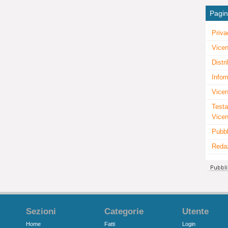
Pagi
Priva
Vicen
Distr
Infor
Vicen
Testa
Vice
Pubbl
Reda
Sezioni
Categorie
Utente
Home
Fatti
Login