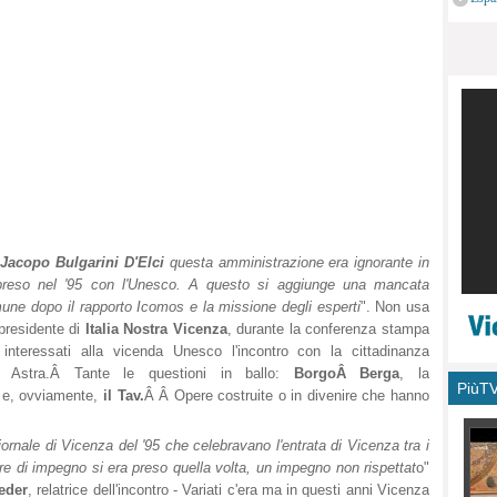
monu
o
Jacopo Bulgarini D'Elci
questa amministrazione era ignorante in
o preso nel '95 con l'Unesco. A questo si aggiunge una mancata
une dopo il rapporto Icomos e la missione degli esperti
". Non usa
residente di
Italia Nostra Vicenza
, durante la conferenza stampa
interessati alla vicenda Unesco l'incontro con la cittadinanza
o Astra.Â Tante le questioni in ballo:
BorgoÂ Berga
, la
PiùT
 e, ovviamente,
il Tav.
Â Â Opere costruite o in divenire che hanno
iornale di Vicenza del '95 che celebravano l'entrata di Vicenza tra i
re di impegno si era preso quella volta, un impegno non rispettat
o"
eder
, relatrice dell'incontro - Variati c'era ma in questi anni Vicenza