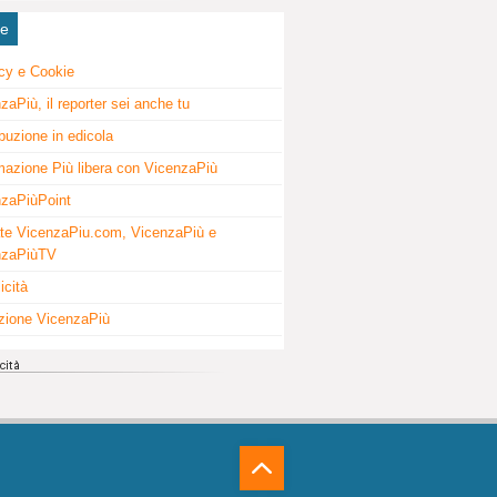
ne
cy e Cookie
zaPiù, il reporter sei anche tu
ibuzione in edicola
mazione Più libera con VicenzaPiù
zaPiùPoint
te VicenzaPiu.com, VicenzaPiù e
nzaPiùTV
icità
zione VicenzaPiù
⁁