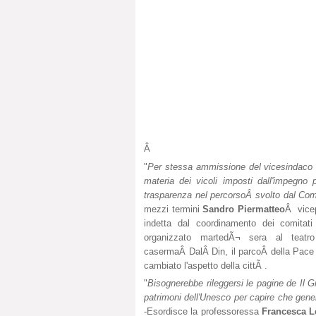
Â
"
Per stessa ammissione del vicesindac
materia dei vicoli imposti dall'impegn
trasparenza nel percorsoÂ svolto dal Com
mezzi termini
Sandro Piermatteo
Â vicep
indetta dal coordinamento dei comitati 
organizzato martedÃ¬ sera al teatr
casermaÂ DalÂ Din, il parcoÂ della Pace
cambiato l'aspetto della cittÃ .
"
Bisognerebbe rileggersi le pagine de Il G
patrimoni dell'Unesco per capire che gene
-Esordisce la professoressa
Francesca L