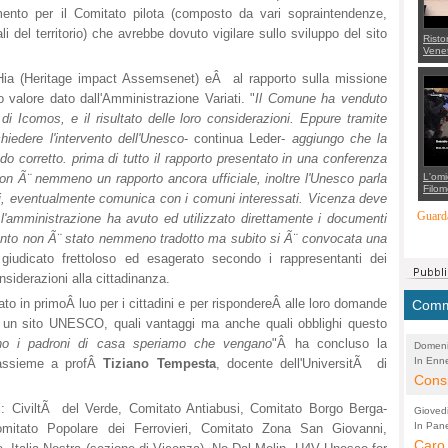
ento per il Comitato pilota (composto da vari sopraintendenze,
cali del territorio) che avrebbe dovuto vigilare sullo sviluppo del sito
Risto
Venet
appel
Aless
Hia (Heritage impact Assemsenet) eÂ al rapporto sulla missione
mette
 valore dato dall'Amministrazione Variati. "
Il Comune ha venduto
con 
suppo
 di Icomos, e il risultato delle loro considerazioni. Eppure tramite
regia
chiedere l'intervento dell'Unesco
- continua Leder-
aggiungo che la
o corretto. prima di tutto il rapporto presentato in una conferenza
L'omi
on Ã¨ nemmeno un rapporto ancora ufficiale, inoltre l'Unesco parla
Filom
oi, eventualmente comunica con i comuni interessati. Vicenza deve
Maran
carab
Guarda
'amministrazione ha avuto ed utilizzato direttamente i documenti
marit
più a
mento non Ã¨ stato nemmeno tradotto ma subito si Ã¨ convocata una
di...
giudicato frettoloso ed esagerato secondo i rappresentanti dei
siderazioni alla cittadinanza.
nsato in primoÂ luo per i cittadini e per rispondereÂ alle loro domande
Comme
re un sito UNESCO, quali vantaggi ma anche quali obblighi questo
o i padroni di casa speriamo che vengano
"Â ha concluso la
Domeni
In Enne
(Lucian
assieme a profÂ
Tiziano Tempesta
, docente dell'UniversitÃ di
Alessan
Consi
evide
ni: CiviltÃ del Verde, Comitato Antiabusi, Comitato Borgo Berga-
Gioved
Asses
In Pane
(Lucian
omitato Popolare dei Ferrovieri, Comitato Zona San Giovanni,
Bretell
Caro 
Marco