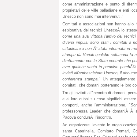
come amministrazione e punto di riferim
proprietari delle ville palladiane e enti lo
Unesco non sono mai intervenuti."
Comitati e associazioni non hanno allo 
esplorativa dei tecnici UnescoÂ lo stesso
come una sua vittoria l'arrivo dei tecnici
diversi impulsi sono stati i comitati a ri
cittadinanza non Ã¨ stata informata in mod
stampa da Variati qualche settimana fa n
direttamente con lo Stato centrale che p
aver qualche santo in paradiso perchÃ© l
inviati all'ambasciatore Unesco, il docu
conferenza stampa
." Un atteggiamento 
comitati, che domani porteranno le loro con
Tra gli invitati all''incontro di domani, pe
e ai loro dubbi su cosa significhi esse
comporti, anche l'amministrazione. "
Son
professoressa Leader che domaniÂ Â 
Padova condurrÃ l'incontro.
Ad organizzare l'evento le organizzazio
santa Caterinella, Comitato Pomari, C