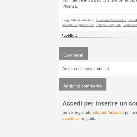
ComitatoVicenza Est, Cristiani per la pac
Vicenza.
Leggi tutti gli articoli su:
Comitato Vicenza Est
,
Coord
Jacopo Bulgarini d'Elci
,
Tiziano Tempesta
,
Francesc
Commenti
Ancora nessun commento.
Aggiungi commento
Accedi per inserire un 
Se sei registrato
effettua l'accesso
prima d
subito qui
, è gratis.