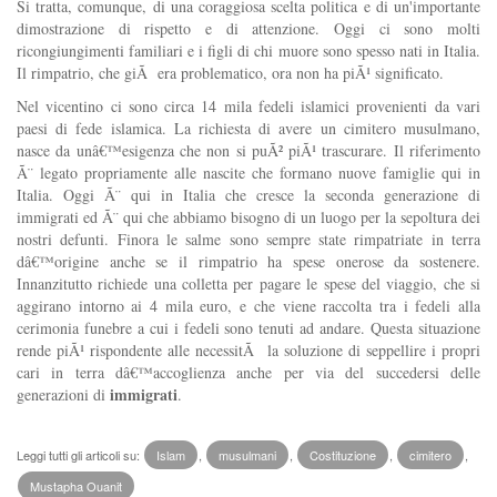
Si tratta, comunque, di una coraggiosa scelta politica e di un'importante
dimostrazione di rispetto e di attenzione. Oggi ci sono molti
ricongiungimenti familiari e i figli di chi muore sono spesso nati in Italia.
Il rimpatrio, che giÃ era problematico, ora non ha piÃ¹ significato.
Nel vicentino ci sono circa 14 mila fedeli islamici provenienti da vari
paesi di fede islamica. La richiesta di avere un cimitero musulmano,
nasce da unâ€™esigenza che non si puÃ² piÃ¹ trascurare. Il riferimento
Ã¨ legato propriamente alle nascite che formano nuove famiglie qui in
Italia. Oggi Ã¨ qui in Italia che cresce la seconda generazione di
immigrati ed Ã¨ qui che abbiamo bisogno di un luogo per la sepoltura dei
nostri defunti. Finora le salme sono sempre state rimpatriate in terra
dâ€™origine anche se il rimpatrio ha spese onerose da sostenere.
Innanzitutto richiede una colletta per pagare le spese del viaggio, che si
aggirano intorno ai 4 mila euro, e che viene raccolta tra i fedeli alla
cerimonia funebre a cui i fedeli sono tenuti ad andare. Questa situazione
rende piÃ¹ rispondente alle necessitÃ la soluzione di seppellire i propri
cari in terra dâ€™accoglienza anche per via del succedersi delle
immigrati
generazioni di
.
Leggi tutti gli articoli su:
Islam
,
musulmani
,
Costituzione
,
cimitero
,
Mustapha Ouanit