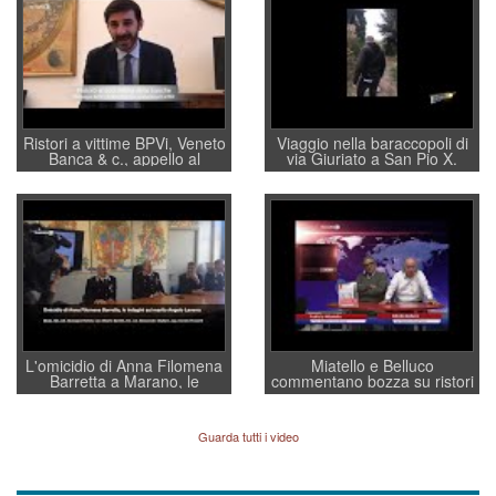
Ristori a vittime BPVi, Veneto
Viaggio nella baraccopoli di
Banca & c., appello al
via Giuriato a San Pio X.
sottosegretario Alessio
Vicenza ai Vicentini: “faremo
Villarosa: per mettere ordine
un regalo di Natale ai
convochi con Di Maio CNCU
residenti”
a supporto della cabina di
regia al Mef
L'omicidio di Anna Filomena
Miatello e Belluco
Barretta a Marano, le
commentano bozza su ristori
indagini dei carabinieri di
BPVi e Veneto Banca
Vicenza sul marito Angelo
Lavarra: più avvincenti di
Guarda tutti i video
quelle di... Barbara D'Urso