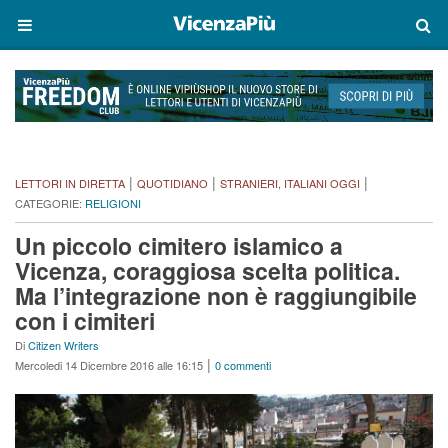
|
|
|
LETTORI IN DIRETTA
QUOTIDIANO
STRANIERI, ITALIANI OGGI
CATEGORIE:
RELIGIONI
Un piccolo cimitero islamico a
Vicenza, coraggiosa scelta politica.
Ma l’integrazione non è raggiungibile
con i cimiteri
Di
Citizen Writers
|
Mercoledi 14 Dicembre 2016 alle 16:15
0 commenti