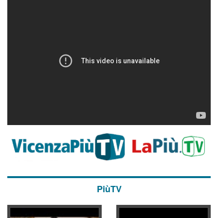
PiùTV