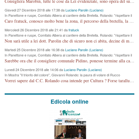
Consigliera Marobin, tutte le cose da Lei evidenziate, sono opera del suo ex Assessore e compagno di Partito Antonio Marco Dalla Pozza Assessore alla "progettazione" di piste ciclabili e altre porcherie. A lui manderei il conto da saldare per incidenti e danni alle persone. E' ora che "finiamola." Avete perso rassegnatevi. qui IL SINDACO RUCCO NON C'ENTRA PER NIENTE. CAPITO!!!!!!!! Amen.
Giovedi 27 Dicembre 2018 alle 17:38 da
Luciano Parolin (Luciano)
In Panettone e ruspe, Comitato Albera al cantiere della Bretella. Rolando: "rispettare il
cronoprogramma"
Caro fratuck, conosco molto bene la zona, il percorso della bretella, la situazione dei cittadini, abito in Viale Trento. A partire dal 2003 ho partecipato al Comitato di Maddalene pro bretella, e a riunioni propositive per apportare modifiche al progetto. Numerose mie foto del territorio sono arrivate a Roma, altri miei interventi (non graditi dalla Sx) sono stati pubblicati dal GdV, assieme ad altri come Ciro Asproso, ora favorevole alla bretella. Ho partecipato alla raccolta firme per la chiusura della strada x 5 giorni eseguita dal Sindaco Hullwech per sforamento 180 Micro/g. Pertanto come impegno per la tematica sono apposto con la coscienza. Ora il Progetto è partito, fine! Voglio dire che la nuova Giunta "comunale" non c'entra più. L'opera sarà "malauguratamente" eseguita, ma non con il mio placet. Il Consigliere Comunale dovrebbe capire che la campagna elettorale è finita, con buona pace di tutti. Quello che invece dovrebbe interessare è la proprietà della strada, dall'uscita autostradale Ovest, sino alla Rotatoria dell'Albara, vi sono tre possessori: Autostrade SpA; La Provincia, il Comune. Come la mettiamo per il futuro ? I costi, da 50 sono saliti a 100 milioni di € come dire 20 milioni a KM (!) da non credere. Comunque si farà. Ma nessuno canti Vittoria, anzi meglio non farne un ulteriore fatto "partitico" per questioni elettorali o di seggio. Se mi manda la sua mail, sono disponibile ad inviare i documenti e le foto sopra descritte. Con ossequi, Luciano Parolin
Mercoledi 26 Dicembre 2018 alle 21:41 da
fratuck
In Panettone e ruspe, Comitato Albera al cantiere della Bretella. Rolando: "rispettare il
cronoprogramma"
Non sarà utile a lei dott. Parolin che di sicuro non ci abita, decine di migliaia di TIR, automobili e padroncini che passano quotidianamente per una strada appena rotabile, non è più possibile stendere i panni, attraversare la strada senza rischiare la morte, le case stanno crepando, i tempi sono cambiati e la bretella non passerà assolutamente per maddalene (ma cosa sta a dire?!), dia invece responsabilità a chi ha costruito tagliando la strada che doveva invece terminare a isola vicentina e non al moracchino lasciando Motta di Costabissara ancora in panne di traffico. I tempi sono cambiati dottore e se l'anagrafe della vita stagna nell'essere umano impressioni conservatrici, la società non le considera perchè va avanti, si industrializza e ha bisogno di infrastrutture e di sviluppo. Ultima considerazione, se è geloso di Rolando perchè vede in lui solo campagne politiche mentre si difendono i SOLI diritti dei cittadini, la preghiamo faccia considerazioni più appropriate. Saluti e complimenti per i suoi scritti.
Martedi 25 Dicembre 2018 alle 16:38 da
Luciano Parolin (Luciano)
In Panettone e ruspe, Comitato Albera al cantiere della Bretella. Rolando: "rispettare il
cronoprogramma"
Sarebbe ora che il consigliere comunale Pidino, ponesse termine alla campagna elettorale nel territorio del suo seggio Villaggio del Sole. La tiraca è iniziata, distruggerà 6 km di prateria ovest della città, ricca di fonti e sorgenti d'acqua. I cittadini di Maddalene non avranno più Pace la notte. Molta colpa per la costruzione di questa Strada è proprio del signor Rolando,dei suoi gazebo mobili e che vuol far passare questa opera VANDALICA come progetto "utile" a chi ? Non è cosa seria sig. Rolando!
Lunedi 24 Dicembre 2018 alle 14:06 da
Luciano Parolin (Luciano)
In Mostra "Il trionfo del colore", Giovanni Rolando: la paura di volare di Rucco
Vorrei sapere dal C.C. Rolando cosa intende per Cultura ? Forse tarallucci, vino e sagre, o spaghetti tricolori del PD ? Il continuo (s)parlare della mostra a Palazzo Chiericati caro consigliere DANNEGGIA FORTEMENTE l'immagine della città TUTTA e fa deviare i consensi che in RUSSIA (badi bene ex U.R.S.S.) sono ECCELLENTI. A livello artistico l'evento è di alta Valenza culturale, COMPITO di Tutta la Cittadinanza fare il possibile per propagandare l'iniziativa senza farne UN CASO PARTITICO come fa Lei da sempre. Meno Gazebo + Partecipazione! E così sia. Amen.
Edicola online