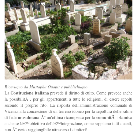
Riceviamo da
Mustapha Ouanit e pubblichiamo
Costituzione italiana
La
prevede il diritto di culto. Come prevede anche
la possibilitÃ , per gli appartenenti a tutte le religioni, di essere sepolti
secondo il proprio rito. La risposta dell'amministrazione comunale di
Vicenza alla concessione di un terreno idoneo per la sepoltura delle salme
musulmana
comunitÃ islamica
di fede
Ã¨ un'ottima ricompensa per la
anche se lâ€™obiettivo dellâ€™integrazione, come sappiamo tutti quanti,
non Ã¨ certo raggiungibile attraverso i cimiteri!