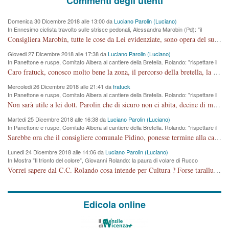
Commenti degli utenti
Domenica 30 Dicembre 2018 alle 13:00 da
Luciano Parolin (Luciano)
In Ennesimo ciclista travolto sulle strisce pedonali, Alessandra Marobin (Pd): "il
Comune si svegli"
Consigliera Marobin, tutte le cose da Lei evidenziate, sono opera del suo ex Assessore e compagno di Partito Antonio Marco Dalla Pozza Assessore alla "progettazione" di piste ciclabili e altre porcherie. A lui manderei il conto da saldare per incidenti e danni alle persone. E' ora che "finiamola." Avete perso rassegnatevi. qui IL SINDACO RUCCO NON C'ENTRA PER NIENTE. CAPITO!!!!!!!! Amen.
Giovedi 27 Dicembre 2018 alle 17:38 da
Luciano Parolin (Luciano)
In Panettone e ruspe, Comitato Albera al cantiere della Bretella. Rolando: "rispettare il
cronoprogramma"
Caro fratuck, conosco molto bene la zona, il percorso della bretella, la situazione dei cittadini, abito in Viale Trento. A partire dal 2003 ho partecipato al Comitato di Maddalene pro bretella, e a riunioni propositive per apportare modifiche al progetto. Numerose mie foto del territorio sono arrivate a Roma, altri miei interventi (non graditi dalla Sx) sono stati pubblicati dal GdV, assieme ad altri come Ciro Asproso, ora favorevole alla bretella. Ho partecipato alla raccolta firme per la chiusura della strada x 5 giorni eseguita dal Sindaco Hullwech per sforamento 180 Micro/g. Pertanto come impegno per la tematica sono apposto con la coscienza. Ora il Progetto è partito, fine! Voglio dire che la nuova Giunta "comunale" non c'entra più. L'opera sarà "malauguratamente" eseguita, ma non con il mio placet. Il Consigliere Comunale dovrebbe capire che la campagna elettorale è finita, con buona pace di tutti. Quello che invece dovrebbe interessare è la proprietà della strada, dall'uscita autostradale Ovest, sino alla Rotatoria dell'Albara, vi sono tre possessori: Autostrade SpA; La Provincia, il Comune. Come la mettiamo per il futuro ? I costi, da 50 sono saliti a 100 milioni di € come dire 20 milioni a KM (!) da non credere. Comunque si farà. Ma nessuno canti Vittoria, anzi meglio non farne un ulteriore fatto "partitico" per questioni elettorali o di seggio. Se mi manda la sua mail, sono disponibile ad inviare i documenti e le foto sopra descritte. Con ossequi, Luciano Parolin
Mercoledi 26 Dicembre 2018 alle 21:41 da
fratuck
In Panettone e ruspe, Comitato Albera al cantiere della Bretella. Rolando: "rispettare il
cronoprogramma"
Non sarà utile a lei dott. Parolin che di sicuro non ci abita, decine di migliaia di TIR, automobili e padroncini che passano quotidianamente per una strada appena rotabile, non è più possibile stendere i panni, attraversare la strada senza rischiare la morte, le case stanno crepando, i tempi sono cambiati e la bretella non passerà assolutamente per maddalene (ma cosa sta a dire?!), dia invece responsabilità a chi ha costruito tagliando la strada che doveva invece terminare a isola vicentina e non al moracchino lasciando Motta di Costabissara ancora in panne di traffico. I tempi sono cambiati dottore e se l'anagrafe della vita stagna nell'essere umano impressioni conservatrici, la società non le considera perchè va avanti, si industrializza e ha bisogno di infrastrutture e di sviluppo. Ultima considerazione, se è geloso di Rolando perchè vede in lui solo campagne politiche mentre si difendono i SOLI diritti dei cittadini, la preghiamo faccia considerazioni più appropriate. Saluti e complimenti per i suoi scritti.
Martedi 25 Dicembre 2018 alle 16:38 da
Luciano Parolin (Luciano)
In Panettone e ruspe, Comitato Albera al cantiere della Bretella. Rolando: "rispettare il
cronoprogramma"
Sarebbe ora che il consigliere comunale Pidino, ponesse termine alla campagna elettorale nel territorio del suo seggio Villaggio del Sole. La tiraca è iniziata, distruggerà 6 km di prateria ovest della città, ricca di fonti e sorgenti d'acqua. I cittadini di Maddalene non avranno più Pace la notte. Molta colpa per la costruzione di questa Strada è proprio del signor Rolando,dei suoi gazebo mobili e che vuol far passare questa opera VANDALICA come progetto "utile" a chi ? Non è cosa seria sig. Rolando!
Lunedi 24 Dicembre 2018 alle 14:06 da
Luciano Parolin (Luciano)
In Mostra "Il trionfo del colore", Giovanni Rolando: la paura di volare di Rucco
Vorrei sapere dal C.C. Rolando cosa intende per Cultura ? Forse tarallucci, vino e sagre, o spaghetti tricolori del PD ? Il continuo (s)parlare della mostra a Palazzo Chiericati caro consigliere DANNEGGIA FORTEMENTE l'immagine della città TUTTA e fa deviare i consensi che in RUSSIA (badi bene ex U.R.S.S.) sono ECCELLENTI. A livello artistico l'evento è di alta Valenza culturale, COMPITO di Tutta la Cittadinanza fare il possibile per propagandare l'iniziativa senza farne UN CASO PARTITICO come fa Lei da sempre. Meno Gazebo + Partecipazione! E così sia. Amen.
Edicola online