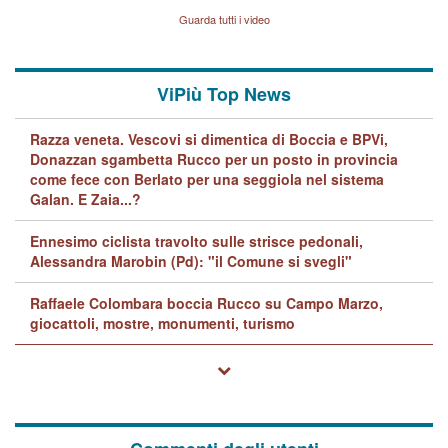
Lavarra: più avvincenti di
Guarda tutti i video
quelle di... Barbara D'Urso
ViPiù Top News
Razza veneta. Vescovi si dimentica di Boccia e BPVi,
Donazzan sgambetta Rucco per un posto in provincia
come fece con Berlato per una seggiola nel sistema
Galan. E Zaia...?
Ennesimo ciclista travolto sulle strisce pedonali,
Alessandra Marobin (Pd): "il Comune si svegli"
Raffaele Colombara boccia Rucco su Campo Marzo,
giocattoli, mostre, monumenti, turismo