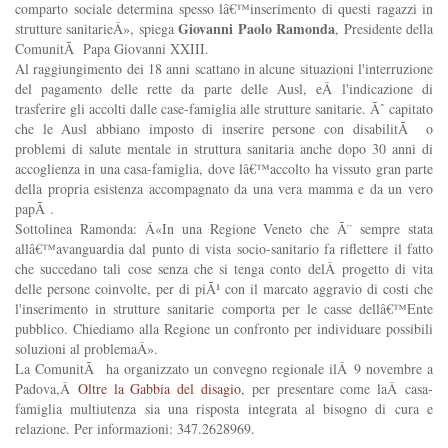
comparto sociale determina spesso lâ€™inserimento di questi ragazzi in
Giovanni Paolo Ramonda
strutture sanitarieÂ», spiega
, Presidente della
ComunitÃ Papa Giovanni XXIII.
Al raggiungimento dei 18 anni scattano in alcune situazioni l'interruzione
del pagamento delle rette da parte delle Ausl, eÂ l'indicazione di
trasferire gli accolti dalle case-famiglia alle strutture sanitarie. Ãˆ capitato
che le Ausl abbiano imposto di inserire persone con disabilitÃ o
problemi di salute mentale in struttura sanitaria anche dopo 30 anni di
accoglienza in una casa-famiglia, dove lâ€™accolto ha vissuto gran parte
della propria esistenza accompagnato da una vera mamma e da un vero
papÃ .
Sottolinea Ramonda: Â«In una Regione Veneto che Ã¨ sempre stata
allâ€™avanguardia dal punto di vista socio-sanitario fa riflettere il fatto
che succedano tali cose senza che si tenga conto delÂ progetto di vita
delle persone coinvolte, per di piÃ¹ con il marcato aggravio di costi che
l'inserimento in strutture sanitarie comporta per le casse dellâ€™Ente
pubblico. Chiediamo alla Regione un confronto per individuare possibili
soluzioni al problemaÂ».
La ComunitÃ ha organizzato un convegno regionale ilÂ 9 novembre a
Padova,Â
Oltre la Gabbia del disagio
, per presentare come la
Â casa-
famiglia multiutenza sia una risposta integrata al bisogno di cura e
relazione. Per informazioni: 347.2628969.