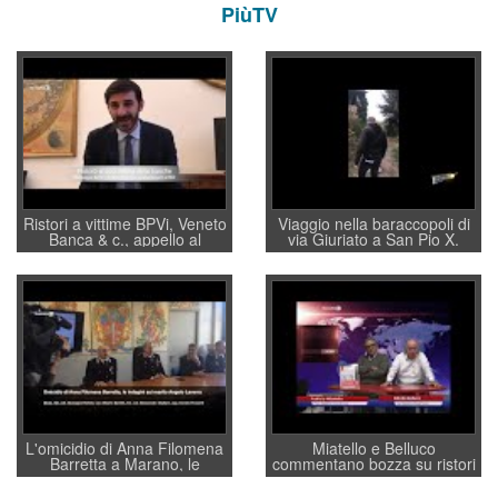
PiùTV
Ristori a vittime BPVi, Veneto
Viaggio nella baraccopoli di
Banca & c., appello al
via Giuriato a San Pio X.
sottosegretario Alessio
Vicenza ai Vicentini: “faremo
Villarosa: per mettere ordine
un regalo di Natale ai
convochi con Di Maio CNCU
residenti”
a supporto della cabina di
regia al Mef
L'omicidio di Anna Filomena
Miatello e Belluco
Barretta a Marano, le
commentano bozza su ristori
indagini dei carabinieri di
BPVi e Veneto Banca
Vicenza sul marito Angelo