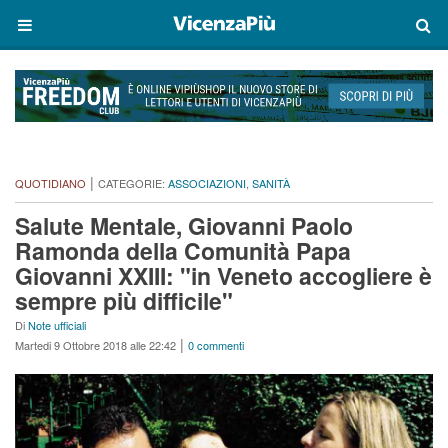
|
QUOTIDIANO
CATEGORIE:
ASSOCIAZIONI
,
SANITÀ
Salute Mentale, Giovanni Paolo
Ramonda della Comunità Papa
Giovanni XXIII: "in Veneto accogliere è
sempre più difficile"
Di
Note ufficiali
|
Martedi 9 Ottobre 2018 alle 22:42
0 commenti