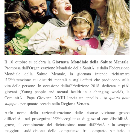
Giornata Mondiale della Salute Mentale
I
l 10 ottobre si celebra la
.
Promossa dall'Organizzazione Mondiale della SanitÃ e dalla Federazione
Mondiale della Salute Mentale, la giornata intende richiamare
lâ€™attenzione sui disturbi mentali e sugli effetti che producono sulla
vita delle persone. In occasione dellâ€™edizione 2018, dedicata ai piÃ¹
giovani (Young people and mental health in a changing world), la
ComunitÃ Papa Giovanni XXIII lancia un appello -
in questa nota
Regione Veneto.
stampa
- per quanto accade nella
Â«In nome della razionalizzazione delle risorse viviamo grosse
giovani con disabilitÃ
difficoltÃ nel proseguire lâ€™accoglienza di
grave, al compimento del diciottesimo anno dâ€™etÃ : la sempre
maggiore suddivisione delle competenze fra comparto sanitario e