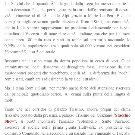
Un Salvini che da quando Ã¨ alla guida della Lega, ha messo da parte la
tanto decantata Padania, perÂ giocarsi la carta dell'estremismo di destra,
giÃ vincente al di lÃ delle Alpi grazie a Marie Le Pen. E quale
bersaglio migliore se non quello classico di Rom e Sinti, una comunitÃ
che in Italia sembra rappresentare un problema fondamentale per la vita
cittadina di Vicenza e di tante altre cittÃ italiane, ma che per i numeri
conta circa 180 mila rom e sinti in totale sul territorio nazionale, lo
0,25% della popolazione, tra i quali solo 40.000 vivono nei cosiddetti
â€œcampiâ€, 1 su 5 del totale.
Insomma un classico tema da destra popolista in cerca di voti. O da
amministratori locali desiderosi di distogliere forse l'attenzione da altri
mastodontici progetti che potrebbero, quelli sÃ¬ a differenza dei "pochi"
rom e sinti, cambiare radicalmente la vita dei cittadini.
Ma il tema Rom e Sinti, per merito anche forse dell'attenzione riservata
dal principale quotidiano berico, Ã¨ ormai sulla punta della lingua di
molti.
Tanto che nei corridoi di palazzo Trissino, ancora pregni del clima
Stacchio
frizzante portato dalla presenza a palazzo Trissino del Graziano "
Show
", si puÃ² incontrare l'anziano "colonnello" Sante Sarracco,
assessore al sociale nella prima giunta Hullweck, ex presidente del
Consiglio Comunale nella seconda, e un passato mai rinnegato di fascista,