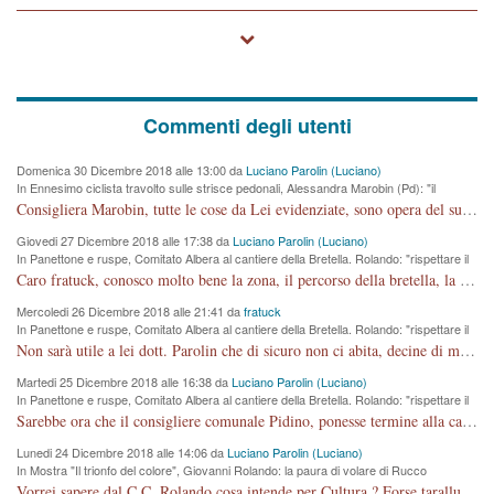
Commenti degli utenti
Domenica 30 Dicembre 2018 alle 13:00 da
Luciano Parolin (Luciano)
In Ennesimo ciclista travolto sulle strisce pedonali, Alessandra Marobin (Pd): "il
Comune si svegli"
Consigliera Marobin, tutte le cose da Lei evidenziate, sono opera del suo ex Assessore e compagno di Partito Antonio Marco Dalla Pozza Assessore alla "progettazione" di piste ciclabili e altre porcherie. A lui manderei il conto da saldare per incidenti e danni alle persone. E' ora che "finiamola." Avete perso rassegnatevi. qui IL SINDACO RUCCO NON C'ENTRA PER NIENTE. CAPITO!!!!!!!! Amen.
Giovedi 27 Dicembre 2018 alle 17:38 da
Luciano Parolin (Luciano)
In Panettone e ruspe, Comitato Albera al cantiere della Bretella. Rolando: "rispettare il
cronoprogramma"
Caro fratuck, conosco molto bene la zona, il percorso della bretella, la situazione dei cittadini, abito in Viale Trento. A partire dal 2003 ho partecipato al Comitato di Maddalene pro bretella, e a riunioni propositive per apportare modifiche al progetto. Numerose mie foto del territorio sono arrivate a Roma, altri miei interventi (non graditi dalla Sx) sono stati pubblicati dal GdV, assieme ad altri come Ciro Asproso, ora favorevole alla bretella. Ho partecipato alla raccolta firme per la chiusura della strada x 5 giorni eseguita dal Sindaco Hullwech per sforamento 180 Micro/g. Pertanto come impegno per la tematica sono apposto con la coscienza. Ora il Progetto è partito, fine! Voglio dire che la nuova Giunta "comunale" non c'entra più. L'opera sarà "malauguratamente" eseguita, ma non con il mio placet. Il Consigliere Comunale dovrebbe capire che la campagna elettorale è finita, con buona pace di tutti. Quello che invece dovrebbe interessare è la proprietà della strada, dall'uscita autostradale Ovest, sino alla Rotatoria dell'Albara, vi sono tre possessori: Autostrade SpA; La Provincia, il Comune. Come la mettiamo per il futuro ? I costi, da 50 sono saliti a 100 milioni di € come dire 20 milioni a KM (!) da non credere. Comunque si farà. Ma nessuno canti Vittoria, anzi meglio non farne un ulteriore fatto "partitico" per questioni elettorali o di seggio. Se mi manda la sua mail, sono disponibile ad inviare i documenti e le foto sopra descritte. Con ossequi, Luciano Parolin
Mercoledi 26 Dicembre 2018 alle 21:41 da
fratuck
In Panettone e ruspe, Comitato Albera al cantiere della Bretella. Rolando: "rispettare il
cronoprogramma"
Non sarà utile a lei dott. Parolin che di sicuro non ci abita, decine di migliaia di TIR, automobili e padroncini che passano quotidianamente per una strada appena rotabile, non è più possibile stendere i panni, attraversare la strada senza rischiare la morte, le case stanno crepando, i tempi sono cambiati e la bretella non passerà assolutamente per maddalene (ma cosa sta a dire?!), dia invece responsabilità a chi ha costruito tagliando la strada che doveva invece terminare a isola vicentina e non al moracchino lasciando Motta di Costabissara ancora in panne di traffico. I tempi sono cambiati dottore e se l'anagrafe della vita stagna nell'essere umano impressioni conservatrici, la società non le considera perchè va avanti, si industrializza e ha bisogno di infrastrutture e di sviluppo. Ultima considerazione, se è geloso di Rolando perchè vede in lui solo campagne politiche mentre si difendono i SOLI diritti dei cittadini, la preghiamo faccia considerazioni più appropriate. Saluti e complimenti per i suoi scritti.
Martedi 25 Dicembre 2018 alle 16:38 da
Luciano Parolin (Luciano)
In Panettone e ruspe, Comitato Albera al cantiere della Bretella. Rolando: "rispettare il
cronoprogramma"
Sarebbe ora che il consigliere comunale Pidino, ponesse termine alla campagna elettorale nel territorio del suo seggio Villaggio del Sole. La tiraca è iniziata, distruggerà 6 km di prateria ovest della città, ricca di fonti e sorgenti d'acqua. I cittadini di Maddalene non avranno più Pace la notte. Molta colpa per la costruzione di questa Strada è proprio del signor Rolando,dei suoi gazebo mobili e che vuol far passare questa opera VANDALICA come progetto "utile" a chi ? Non è cosa seria sig. Rolando!
Lunedi 24 Dicembre 2018 alle 14:06 da
Luciano Parolin (Luciano)
In Mostra "Il trionfo del colore", Giovanni Rolando: la paura di volare di Rucco
Vorrei sapere dal C.C. Rolando cosa intende per Cultura ? Forse tarallucci, vino e sagre, o spaghetti tricolori del PD ? Il continuo (s)parlare della mostra a Palazzo Chiericati caro consigliere DANNEGGIA FORTEMENTE l'immagine della città TUTTA e fa deviare i consensi che in RUSSIA (badi bene ex U.R.S.S.) sono ECCELLENTI. A livello artistico l'evento è di alta Valenza culturale, COMPITO di Tutta la Cittadinanza fare il possibile per propagandare l'iniziativa senza farne UN CASO PARTITICO come fa Lei da sempre. Meno Gazebo + Partecipazione! E così sia. Amen.