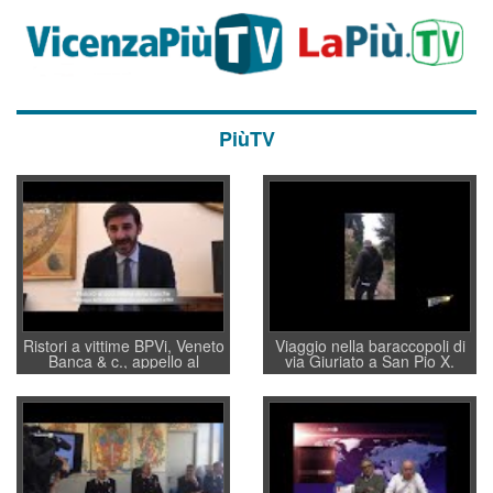
PiùTV
Ristori a vittime BPVi, Veneto
Viaggio nella baraccopoli di
Banca & c., appello al
via Giuriato a San Pio X.
sottosegretario Alessio
Vicenza ai Vicentini: “faremo
Villarosa: per mettere ordine
un regalo di Natale ai
convochi con Di Maio CNCU
residenti”
a supporto della cabina di
regia al Mef