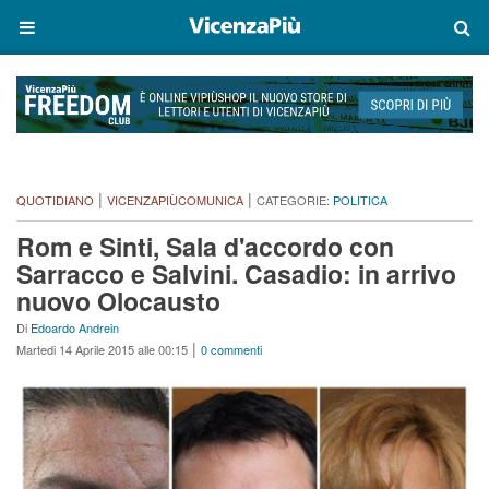
|
|
QUOTIDIANO
VICENZAPIÙCOMUNICA
CATEGORIE:
POLITICA
Rom e Sinti, Sala d'accordo con
Sarracco e Salvini. Casadio: in arrivo
nuovo Olocausto
Di
Edoardo Andrein
|
Martedi 14 Aprile 2015 alle 00:15
0 commenti