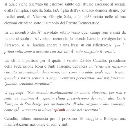
al quale viene riservato un caloroso saluto dell'attuale assessore al sociale
e alla famiglia, Isabella Sala, laÂ
figlia dell'ex sindaco democristiano, per
tredici anni, di Vicenza, Giorgio Sala, e la piÃ¹ votata nelle ultime
elezioni cittadine sotto il simbolo del Partito Democratico.
In un incontro che Ã¨ scivolato subito verso quei campi rom e sinti da
radere al suolo di salviniana memoria, la bionda Isabella,
rivolgendosi a
Sarracco, si Ã¨ lasciata andare a una frase su cui riflettere:Â
"per la
prima volta sono d'accordo con Salvini, Ã¨ solo sbagliato il verbo"
.
Un clima bipartisan per il quale il veneto Davide Casadio, presidente
della Federazione Rom e Sinti Insieme, denuncia un
"virus del razzismo
che sta alimentando discriminazioni come accadde negli anni trenta,
quando i nostri genitori o nonni venivano perseguitati dal nazifascismo.
Quando venimmo sterminati"
.
E aggiunge:
"Non escludo assolutamente un nuovo olocausto per rom e
sinti: se continuerÃ questo clima presenteremo denuncia alla Corte
Europea di Strasburgo per incitamento all'odio razziale e alla violenza,
come giÃ avvenuto in alcuni
episodi
anche nel vicentino"
.
Casadio, infine, annuncia per il prossimo 16 maggio a Bologna una
manifestazione nazionale di rom e sinti.