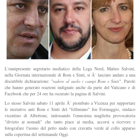
L'onnipresente segretario mediatico della Lega Nord, Matteo Salvini,
nella Giornata internazionale di Rom e Sinti, si Ã¨ lasciato andare a una
discutibile dichiarazione:
"radere al suolo i campi Rom e Sinti"
. Parole
che hanno generato reazioni indignate anche da parte del Vaticano e di
Facebook che per 24 ore ha oscurato la pagina di Salvini.
Lo stesso Salvini sabato 11 aprile Ã¨ piombato a Vicenza per supportare
le iniziative anti Rom e Sinti del "felliniano" Joe Formaggio, sindaco
vicentino di Albettone, indossando l'ennesima maglietta provocatoria
"divieto ai nomadi" che tanto piace ai media, accorsi a ricevere e
fotografare l'uomo del petto nudo con cravatta verde al collo apparso
sulla copertina del settimanale Oggi.