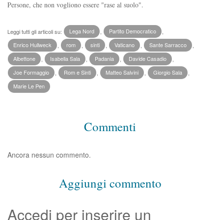
Persone, che non vogliono essere "rase al suolo".
Leggi tutti gli articoli su:
Lega Nord
,
Partito Democratico
,
Enrico Hullweck
,
rom
,
sinti
,
Vaticano
,
Sante Sarracco
,
Albettone
,
Isabella Sala
,
Padania
,
Davide Casadio
,
Joe Formaggio
,
Rom e Sinti
,
Matteo Salvini
,
Giorgio Sala
,
Marie Le Pen
Commenti
Ancora nessun commento.
Aggiungi commento
Accedi per inserire un