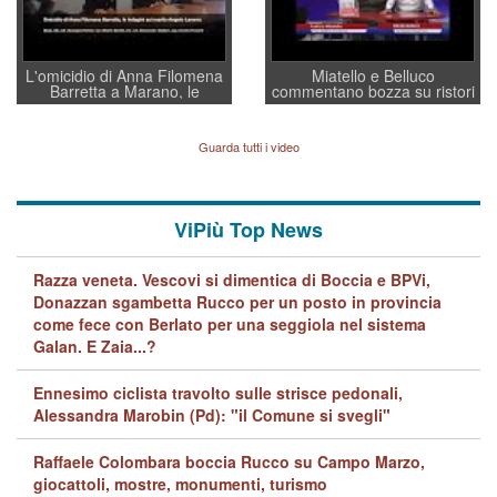
L'omicidio di Anna Filomena
Miatello e Belluco
Barretta a Marano, le
commentano bozza su ristori
indagini dei carabinieri di
BPVi e Veneto Banca
Vicenza sul marito Angelo
Lavarra: più avvincenti di
Guarda tutti i video
quelle di... Barbara D'Urso
ViPiù Top News
Razza veneta. Vescovi si dimentica di Boccia e BPVi,
Donazzan sgambetta Rucco per un posto in provincia
come fece con Berlato per una seggiola nel sistema
Galan. E Zaia...?
Ennesimo ciclista travolto sulle strisce pedonali,
Alessandra Marobin (Pd): "il Comune si svegli"
Raffaele Colombara boccia Rucco su Campo Marzo,
giocattoli, mostre, monumenti, turismo