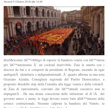
Venerdi 5 Ottobre 2018 alle 14:49
â€œMescolare lâ€™obbligo di esporre la bandiera veneta con lâ€™intesa
per lâ€™autonomia Ã¨ un cocktail inservibile. Zaia la smetta con i
discorsi da bar e si comporti da presidente di Regione, uscendo da ogni
ambiguitÃ identitaria e indipendentistaâ€. Ãˆ quanto afferma in una nota
Graziano Azzalin, Consigliere regionale del Partito Democratico, a
proposito â€œdello stop della Consulta alla legge veneta e della volontÃ
di Zaia di ripresentarla, convinto che lâ€™attuale esecutivo non la
impugnerÃ . Ha una strana concezione delle istituzioni: al di lÃ del
governo amico o meno, le leggi devono essere fatte allâ€™interno della
cornice costituzionale. Nessuno calpesta la bandiera del Veneto, la