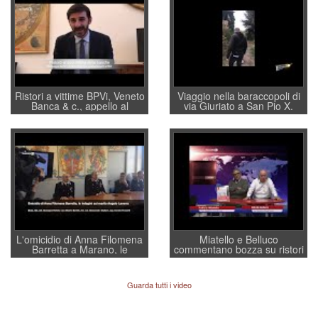
Ristori a vittime BPVi, Veneto
Viaggio nella baraccopoli di
Banca & c., appello al
via Giuriato a San Pio X.
sottosegretario Alessio
Vicenza ai Vicentini: “faremo
Villarosa: per mettere ordine
un regalo di Natale ai
convochi con Di Maio CNCU
residenti”
a supporto della cabina di
regia al Mef
L'omicidio di Anna Filomena
Miatello e Belluco
Barretta a Marano, le
commentano bozza su ristori
indagini dei carabinieri di
BPVi e Veneto Banca
Vicenza sul marito Angelo
Lavarra: più avvincenti di
Guarda tutti i video
quelle di... Barbara D'Urso