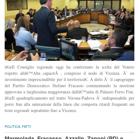
â€œIl Consiglio regionale oggi ha confermato la scelta del Veneto
rispetto allâ€™Alta capacitÃ , compreso il nodo di Vicenza. Ãˆ un
investimento imprescindibile per il territorioâ€. A dirlo Ã¨ il capogruppo
del Partito Democratico Stefano Fracasso commentando la mozione
approvata a larghissima maggioranza dallâ€™aula di Palazzo Ferro Fini.
â€œIl quadruplicamento nel tratto Verona-Padova Ã¨ indispensabile per
porre fine alla saturazione della linea che comporta ritardi frequenti sui
treni regionali soprattutto fino a Vicenza.
POLITICA
,
FATTI
Marmolada, Fracasso, Azzalin, Zanoni (PD) e