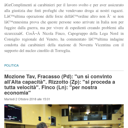
â€œComplimenti ai carabinieri per il lavoro svolto e per aver assicurato
alla giustizia due finti profughi che vendevano droga ai nostri ragazzi.
Lâ€™ultima operazione delle forze dellâ€™ordine altro non Ã¨ se non
lâ€™ennesima prova che queste persone sono arrivate in Italia non per
fuggire dalla guerra, ma per vivere di espedienti creando problemi alla
sicurezzaâ€. CosÃ¬Â Nicola Finco, Capogruppo della Lega Nord in
Consiglio regionale del Veneto, ha commentato lâ€™ultima indagine
condotta dai carabinieri della stazione di Noventa Vicentina con il
supporto del nucleo cinofilo di Torreglia.
POLITICA
Mozione Tav, Fracasso (Pd): "un sì convinto
all’Alta capacità". Rizzotto (Zp): "si proceda a
tutta velocità". Finco (Ln): "per nostra
economia"
Martedi 2 Ottobre 2018 alle 15:01