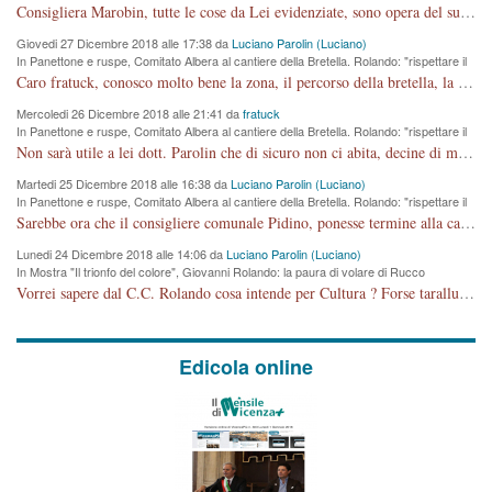
Comune si svegli"
Consigliera Marobin, tutte le cose da Lei evidenziate, sono opera del suo ex Assessore e compagno di Partito Antonio Marco Dalla Pozza Assessore alla "progettazione" di piste ciclabili e altre porcherie. A lui manderei il conto da saldare per incidenti e danni alle persone. E' ora che "finiamola." Avete perso rassegnatevi. qui IL SINDACO RUCCO NON C'ENTRA PER NIENTE. CAPITO!!!!!!!! Amen.
Giovedi 27 Dicembre 2018 alle 17:38 da
Luciano Parolin (Luciano)
In Panettone e ruspe, Comitato Albera al cantiere della Bretella. Rolando: "rispettare il
cronoprogramma"
Caro fratuck, conosco molto bene la zona, il percorso della bretella, la situazione dei cittadini, abito in Viale Trento. A partire dal 2003 ho partecipato al Comitato di Maddalene pro bretella, e a riunioni propositive per apportare modifiche al progetto. Numerose mie foto del territorio sono arrivate a Roma, altri miei interventi (non graditi dalla Sx) sono stati pubblicati dal GdV, assieme ad altri come Ciro Asproso, ora favorevole alla bretella. Ho partecipato alla raccolta firme per la chiusura della strada x 5 giorni eseguita dal Sindaco Hullwech per sforamento 180 Micro/g. Pertanto come impegno per la tematica sono apposto con la coscienza. Ora il Progetto è partito, fine! Voglio dire che la nuova Giunta "comunale" non c'entra più. L'opera sarà "malauguratamente" eseguita, ma non con il mio placet. Il Consigliere Comunale dovrebbe capire che la campagna elettorale è finita, con buona pace di tutti. Quello che invece dovrebbe interessare è la proprietà della strada, dall'uscita autostradale Ovest, sino alla Rotatoria dell'Albara, vi sono tre possessori: Autostrade SpA; La Provincia, il Comune. Come la mettiamo per il futuro ? I costi, da 50 sono saliti a 100 milioni di € come dire 20 milioni a KM (!) da non credere. Comunque si farà. Ma nessuno canti Vittoria, anzi meglio non farne un ulteriore fatto "partitico" per questioni elettorali o di seggio. Se mi manda la sua mail, sono disponibile ad inviare i documenti e le foto sopra descritte. Con ossequi, Luciano Parolin
Mercoledi 26 Dicembre 2018 alle 21:41 da
fratuck
In Panettone e ruspe, Comitato Albera al cantiere della Bretella. Rolando: "rispettare il
cronoprogramma"
Non sarà utile a lei dott. Parolin che di sicuro non ci abita, decine di migliaia di TIR, automobili e padroncini che passano quotidianamente per una strada appena rotabile, non è più possibile stendere i panni, attraversare la strada senza rischiare la morte, le case stanno crepando, i tempi sono cambiati e la bretella non passerà assolutamente per maddalene (ma cosa sta a dire?!), dia invece responsabilità a chi ha costruito tagliando la strada che doveva invece terminare a isola vicentina e non al moracchino lasciando Motta di Costabissara ancora in panne di traffico. I tempi sono cambiati dottore e se l'anagrafe della vita stagna nell'essere umano impressioni conservatrici, la società non le considera perchè va avanti, si industrializza e ha bisogno di infrastrutture e di sviluppo. Ultima considerazione, se è geloso di Rolando perchè vede in lui solo campagne politiche mentre si difendono i SOLI diritti dei cittadini, la preghiamo faccia considerazioni più appropriate. Saluti e complimenti per i suoi scritti.
Martedi 25 Dicembre 2018 alle 16:38 da
Luciano Parolin (Luciano)
In Panettone e ruspe, Comitato Albera al cantiere della Bretella. Rolando: "rispettare il
cronoprogramma"
Sarebbe ora che il consigliere comunale Pidino, ponesse termine alla campagna elettorale nel territorio del suo seggio Villaggio del Sole. La tiraca è iniziata, distruggerà 6 km di prateria ovest della città, ricca di fonti e sorgenti d'acqua. I cittadini di Maddalene non avranno più Pace la notte. Molta colpa per la costruzione di questa Strada è proprio del signor Rolando,dei suoi gazebo mobili e che vuol far passare questa opera VANDALICA come progetto "utile" a chi ? Non è cosa seria sig. Rolando!
Lunedi 24 Dicembre 2018 alle 14:06 da
Luciano Parolin (Luciano)
In Mostra "Il trionfo del colore", Giovanni Rolando: la paura di volare di Rucco
Vorrei sapere dal C.C. Rolando cosa intende per Cultura ? Forse tarallucci, vino e sagre, o spaghetti tricolori del PD ? Il continuo (s)parlare della mostra a Palazzo Chiericati caro consigliere DANNEGGIA FORTEMENTE l'immagine della città TUTTA e fa deviare i consensi che in RUSSIA (badi bene ex U.R.S.S.) sono ECCELLENTI. A livello artistico l'evento è di alta Valenza culturale, COMPITO di Tutta la Cittadinanza fare il possibile per propagandare l'iniziativa senza farne UN CASO PARTITICO come fa Lei da sempre. Meno Gazebo + Partecipazione! E così sia. Amen.
Edicola online