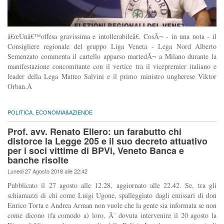
â€œUnâ€™offesa gravissima e intollerabileâ€. CosÃ¬ - in una nota - il
Consigliere regionale del gruppo Liga Veneta - Lega Nord Alberto
Semenzato commenta il cartello apparso martedÃ¬ a Milano durante la
manifestazione concomitante con il vertice tra il vicepremier italiano e
leader della Lega Matteo Salvini e il primo ministro ungherese Viktor
Orban.Â
POLITICA
,
ECONOMIA&AZIENDE
Prof. avv. Renato Ellero: un farabutto chi
distorce la Legge 205 e il suo decreto attuativo
per i soci vittime di BPVi, Veneto Banca e
banche risolte
Lunedi 27 Agosto 2018 alle 22:42
Pubblicato il 27 agosto alle 12.28, aggiornato alle 22.42. Se, tra gli
schiamazzi di chi come Luigi Ugone, spalleggiato dagli emissari di don
Enrico Torta e Andrea Arman non vuole che la gente sia informata se non
come dicono (fa comodo a) loro, Ã¨ dovuta intervenire il 20 agosto la