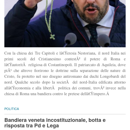
Con la chiesa dei Tre Capitoli e lâ€Ÿeresia Nestoriana, il nord Italia nei
primi secoli del Cristianesimo contestÃ² il potere di Roma e
lâ€ŸautoritÃ religiosa di Costantinopoli. Il patriarcato di Aquileia, dove
piÃ¹ che altrove fiorirono le dottrine sulla separazione delle nature di
Cristo, fu protetto nel suo disegno antiromano dai duchi Longobardi del
nord. Qualche secolo dopo la societÃ del nord-Italia edificata attorno
allâ€Ÿeconomia e alla libertÃ politica dei comuni, trovÃ² invece nella
chiesa di Roma una bandiera contro le pretese dellâ€Ÿimpero.Â
POLITICA
Bandiera veneta incostituzionale, botta e
risposta tra Pd e Lega