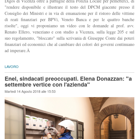
Digos di Vicenza oltre a pattuglie della Polizia Locale per pemetterci, di
"rendere disponibile e illustrare il testo del DPCM giacente presso il
Consiglio dei Ministri e in via di emanazione per il ristoro delle vittime
di reati finanziari per BPVi, Veneto Banca e per le quattro banche
risolte", oggi vi proponiamo un video con le domande al prof. avv.
Renato Ellero, veneziano e con studio a Vicenza, sulla legge 205 e sul
suo regolamento, "bloccato" sulla scrivania di Giuseppe Conte dai poteri
finanziari ed economici che al cambiare dei colori dei governi continuano
ad imperare.Â
LAVORO
Enel, sindacati preoccupati. Elena Donazzan: "a
settembre vertice con l'azienda"
Martedi 14 Agosto 2018 alle 15:53