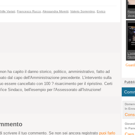
hille Variati
,
Francesco Rucco
,
Alessandra Moretti
,
Valerio Sorrentino
,
Enrico
Risto
Venet
appel
Aless
mette
con 
suppo
regia
L'omi
Filom
Maran
carab
Guarda
marit
on ha capito il danno storico, politico, amministrativo, fatto ad
più a
di...
rmato dal capo dell'Amministrazione precedente. L'intervento sulla
uo essere cancellato con 100 ? risarcimento per il ripristino. Certi
Vice Sindaco, bell'esempio per l'Assessorato all'Istruzione!
Comme
Domeni
In Enne
(Lucian
Alessan
Consi
evide
commento
Gioved
Asses
In Pane
(Lucian
i scrivere il tuo commento. Se non sei ancora registrato
puoi farlo
Bretell
Caro 
Marco