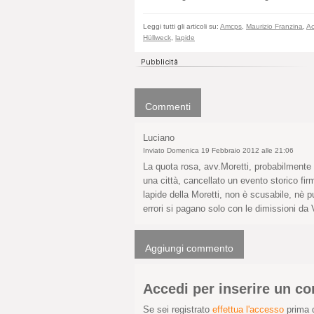
Leggi tutti gli articoli su:
Amcps
,
Maurizio Franzina
,
Ac
Hüllweck
,
lapide
Commenti
Luciano
Inviato Domenica 19 Febbraio 2012 alle 21:06
La quota rosa, avv.Moretti, probabilmente n
una città, cancellato un evento storico fi
lapide della Moretti, non è scusabile, nè p
errori si pagano solo con le dimissioni da 
Aggiungi commento
Accedi per inserire un 
Se sei registrato
effettua l'accesso
prima d