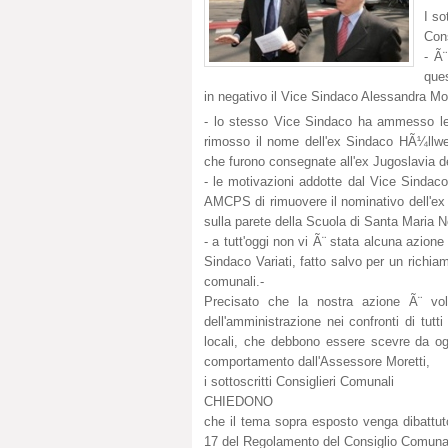
I so
Con
- Ã
ques
in negativo il Vice Sindaco Alessandra Mor
- lo stesso Vice Sindaco ha ammesso le p
rimosso il nome dell'ex Sindaco HÃ¼llweck 
che furono consegnate all'ex Jugoslavia del
- le motivazioni addotte dal Vice Sindaco
AMCPS di rimuovere il nominativo dell'ex S
sulla parete della Scuola di Santa Maria 
- a tutt'oggi non vi Ã¨ stata alcuna azione
Sindaco Variati, fatto salvo per un richia
comunali.-
Precisato che la nostra azione Ã¨ volt
dell'amministrazione nei confronti di tutti
locali, che debbono essere scevre da og
comportamento dall'Assessore Moretti,
i sottoscritti Consiglieri Comunali
CHIEDONO
che il tema sopra esposto venga dibattuto
17 del Regolamento del Consiglio Comuna