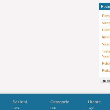
Pagi
Priva
Vicen
Distr
Infor
Vicen
Testa
Vice
Pubbl
Reda
Sezioni
Categorie
Utente
Home
Fatti
Login