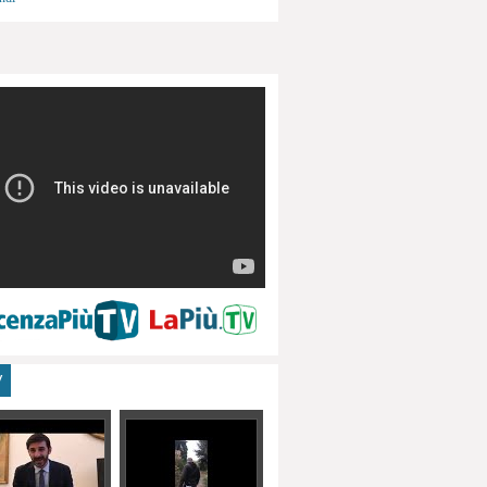
menti, turismo
V