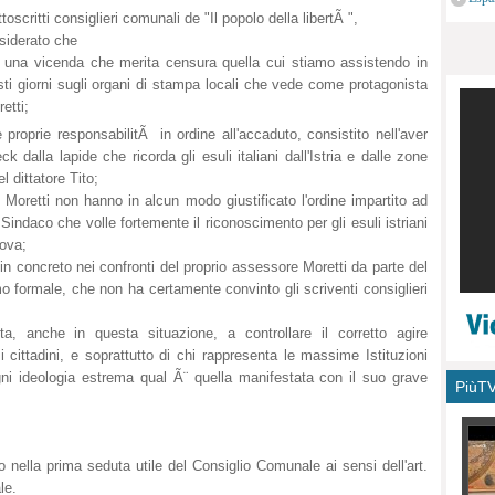
monu
ttoscritti consiglieri comunali de "Il popolo della libertÃ ",
siderato che
¨ una vicenda che merita censura quella cui stiamo assistendo in
ti giorni sugli organi di stampa locali che vede come protagonista
etti;
roprie responsabilitÃ in ordine all'accaduto, consistito nell'aver
dalla lapide che ricorda gli esuli italiani dall'Istria e dalle zone
 dittatore Tito;
 Moretti non hanno in alcun modo giustificato l'ordine impartito ad
indaco che volle fortemente il riconoscimento per gli esuli istriani
Nova;
 in concreto nei confronti del proprio assessore Moretti da parte del
mo formale, che non ha certamente convinto gli scriventi consiglieri
a, anche in questa situazione, a controllare il corretto agire
 i cittadini, e soprattutto di chi rappresenta le massime Istituzioni
ni ideologia estrema qual Ã¨ quella manifestata con il suo grave
PiùT
 nella prima seduta utile del Consiglio Comunale ai sensi dell'art.
le.