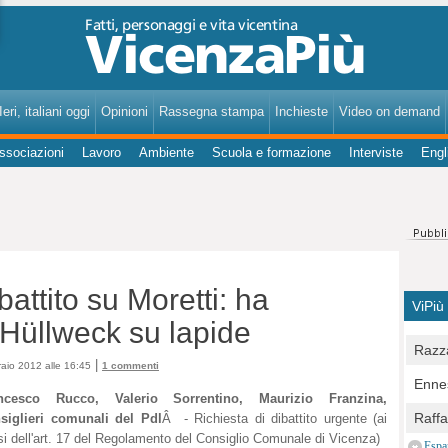
VicenzaPiù - Notizie, Inchieste, Analisi su Vicenza e provincia
eri, italiani oggi
Opinioni
Rassegna stampa
Inchieste
Video on demand
ssociazioni
Lavoro
Ambiente
Scuola e formazione
Interviste
Engl
battito su Moretti: ha
ViPiù
 Hüllweck su lapide
Razza
|
aio 2012 alle 16:45
1 commenti
Bocc
Ennes
per u
ncesco Rucco, Valerio Sorrentino, Maurizio Franzina,
pedon
Berla
Raff
siglieri comunali del Pdl
Â - Richiesta di dibattito urgente (ai
Comun
E Zai
i dell'art. 17 del Regolamento del Consiglio Comunale di Vicenza)
Campo
Espa