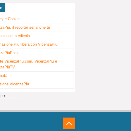
ne
cy e Cookie
zaPiù, il reporter sei anche tu
ibuzione in edicola
mazione Più libera con VicenzaPiù
zaPiùPoint
te VicenzaPiu.com, VicenzaPiù e
nzaPiùTV
icità
zione VicenzaPiù
⁁