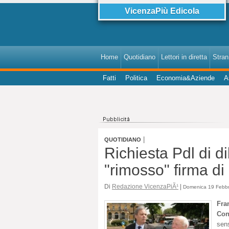
VicenzaPiù Edicola
Home
Quotidiano
Lettori in diretta
StranI
Fatti
Politica
Economia&Aziende
A
|
QUOTIDIANO
Richiesta Pdl di di
"rimosso" firma di
Di
Redazione VicenzaPiÃ¹
|
Domenica 19 Febbr
Fra
Con
sens