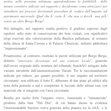
nostra, nelle prossime settimane approfondiremo la fattibilitÃ delle
misure correttive indicate nel rapporto e decideremo come attrezzarci per
introdurre nei processi decisionali procedure di verifica dell'impatto sul
patrimonio universale. Quel che Ã¨ certo Ã¨ che non ci dovrÃ mai piÃ¹
essere un altro Borgo Berga
".
Nel dettaglio, nel rapporto risulta positivo il giudizio espresso dagli
ispettori sullo stato di conservazione dei beni visitati, con significativi
elogi riservati alla valorizzazione della Basilica palladiana, al restauro
della chiesa di Santa Corona e di Palazzo Chiericati, definito addirittura
"impressionante".
Pesantissime, al contrario, risultano le parole utilizzate per Borgo Berga,
definito "
intervento devastante nel suo contesto locale
", generato
dall'errore originale della struttura del tribunale, benchÃ© mitigato dalle
varianti introdotte dall'amministrazione Variati. Tre le raccomandazioni
indicate per ridurre, per quanto possibile, il suo impatto sul territorio
circostante: non edificare il lotto E, abbassare di due piani gli edifici alla
testa della penisola a sud e completare le facciate delle ultime case con
materiali che si integrino con l'area circostante.
Risulta poi molto forte l'impatto visivo, funzionale e "immateriale"
prodotto dalla base "Del Din", di cui hanno messo in evidenza
l'insormontabile barriera visiva generata nella pianura tra la cittÃ e le