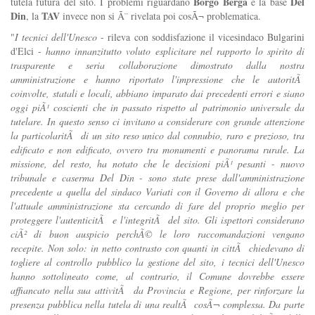
Borgo Berga
Del
tutela futura del sito. I problemi riguardano
e la base
Din
TAV
, la
invece non si Ã¨ rivelata poi cosÃ¬ problematica.
"
I tecnici dell'Unesco
- rileva con soddisfazione il vicesindaco Bulgarini
d'Elci -
hanno innanzitutto voluto esplicitare nel rapporto lo spirito di
trasparente e seria collaborazione dimostrato dalla nostra
amministrazione e hanno riportato l'impressione che le autoritÃ
coinvolte, statali e locali, abbiano imparato dai precedenti errori e siano
oggi piÃ¹ coscienti che in passato rispetto al patrimonio universale da
tutelare. In questo senso ci invitano a considerare con grande attenzione
la particolaritÃ di un sito reso unico dal connubio, raro e prezioso, tra
edificato e non edificato, ovvero tra monumenti e panorama rurale. La
missione, del resto, ha notato che le decisioni piÃ¹ pesanti - nuovo
tribunale e caserma Del Din - sono state prese dall'amministrazione
precedente a quella del sindaco Variati con il Governo di allora e che
l'attuale amministrazione sta cercando di fare del proprio meglio per
proteggere l'autenticitÃ e l'integritÃ del sito. Gli ispettori considerano
ciÃ² di buon auspicio perchÃ© le loro raccomandazioni vengano
recepite. Non solo: in netto contrasto con quanti in cittÃ chiedevano di
togliere al controllo pubblico la gestione del sito, i tecnici dell'Unesco
hanno sottolineato come, al contrario, il Comune dovrebbe essere
affiancato nella sua attivitÃ da Provincia e Regione, per rinforzare la
presenza pubblica nella tutela di una realtÃ cosÃ¬ complessa. Da parte