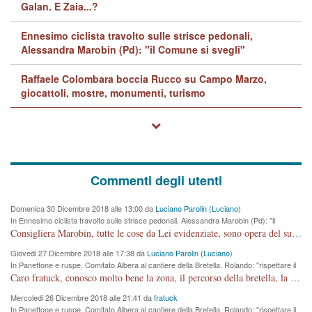
Galan. E Zaia...?
Ennesimo ciclista travolto sulle strisce pedonali,
Alessandra Marobin (Pd): "il Comune si svegli"
Raffaele Colombara boccia Rucco su Campo Marzo,
giocattoli, mostre, monumenti, turismo
Commenti degli utenti
Domenica 30 Dicembre 2018 alle 13:00 da
Luciano Parolin (Luciano)
In Ennesimo ciclista travolto sulle strisce pedonali, Alessandra Marobin (Pd): "il
Comune si svegli"
Consigliera Marobin, tutte le cose da Lei evidenziate, sono opera del suo ex Assessore e compagno di Partito Antonio Marco Dalla Pozza Assessore alla "progettazione" di piste ciclabili e altre porcherie. A lui manderei il conto da saldare per incidenti e danni alle persone. E' ora che "finiamola." Avete perso rassegnatevi. qui IL SINDACO RUCCO NON C'ENTRA PER NIENTE. CAPITO!!!!!!!! Amen.
Giovedi 27 Dicembre 2018 alle 17:38 da
Luciano Parolin (Luciano)
In Panettone e ruspe, Comitato Albera al cantiere della Bretella. Rolando: "rispettare il
cronoprogramma"
Caro fratuck, conosco molto bene la zona, il percorso della bretella, la situazione dei cittadini, abito in Viale Trento. A partire dal 2003 ho partecipato al Comitato di Maddalene pro bretella, e a riunioni propositive per apportare modifiche al progetto. Numerose mie foto del territorio sono arrivate a Roma, altri miei interventi (non graditi dalla Sx) sono stati pubblicati dal GdV, assieme ad altri come Ciro Asproso, ora favorevole alla bretella. Ho partecipato alla raccolta firme per la chiusura della strada x 5 giorni eseguita dal Sindaco Hullwech per sforamento 180 Micro/g. Pertanto come impegno per la tematica sono apposto con la coscienza. Ora il Progetto è partito, fine! Voglio dire che la nuova Giunta "comunale" non c'entra più. L'opera sarà "malauguratamente" eseguita, ma non con il mio placet. Il Consigliere Comunale dovrebbe capire che la campagna elettorale è finita, con buona pace di tutti. Quello che invece dovrebbe interessare è la proprietà della strada, dall'uscita autostradale Ovest, sino alla Rotatoria dell'Albara, vi sono tre possessori: Autostrade SpA; La Provincia, il Comune. Come la mettiamo per il futuro ? I costi, da 50 sono saliti a 100 milioni di € come dire 20 milioni a KM (!) da non credere. Comunque si farà. Ma nessuno canti Vittoria, anzi meglio non farne un ulteriore fatto "partitico" per questioni elettorali o di seggio. Se mi manda la sua mail, sono disponibile ad inviare i documenti e le foto sopra descritte. Con ossequi, Luciano Parolin
Mercoledi 26 Dicembre 2018 alle 21:41 da
fratuck
In Panettone e ruspe, Comitato Albera al cantiere della Bretella. Rolando: "rispettare il