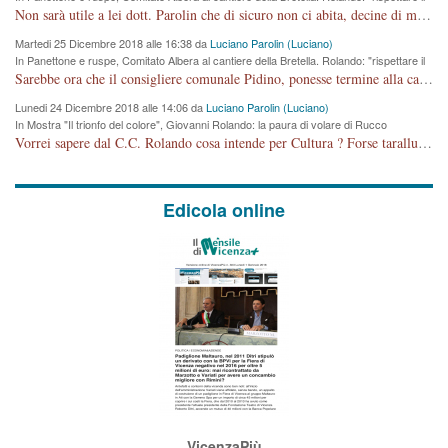
cronoprogramma"
Non sarà utile a lei dott. Parolin che di sicuro non ci abita, decine di migliaia di TIR, automobili e padroncini che passano quotidianamente per una strada appena rotabile, non è più possibile stendere i panni, attraversare la strada senza rischiare la morte, le case stanno crepando, i tempi sono cambiati e la bretella non passerà assolutamente per maddalene (ma cosa sta a dire?!), dia invece responsabilità a chi ha costruito tagliando la strada che doveva invece terminare a isola vicentina e non al moracchino lasciando Motta di Costabissara ancora in panne di traffico. I tempi sono cambiati dottore e se l'anagrafe della vita stagna nell'essere umano impressioni conservatrici, la società non le considera perchè va avanti, si industrializza e ha bisogno di infrastrutture e di sviluppo. Ultima considerazione, se è geloso di Rolando perchè vede in lui solo campagne politiche mentre si difendono i SOLI diritti dei cittadini, la preghiamo faccia considerazioni più appropriate. Saluti e complimenti per i suoi scritti.
Martedi 25 Dicembre 2018 alle 16:38 da
Luciano Parolin (Luciano)
In Panettone e ruspe, Comitato Albera al cantiere della Bretella. Rolando: "rispettare il
cronoprogramma"
Sarebbe ora che il consigliere comunale Pidino, ponesse termine alla campagna elettorale nel territorio del suo seggio Villaggio del Sole. La tiraca è iniziata, distruggerà 6 km di prateria ovest della città, ricca di fonti e sorgenti d'acqua. I cittadini di Maddalene non avranno più Pace la notte. Molta colpa per la costruzione di questa Strada è proprio del signor Rolando,dei suoi gazebo mobili e che vuol far passare questa opera VANDALICA come progetto "utile" a chi ? Non è cosa seria sig. Rolando!
Lunedi 24 Dicembre 2018 alle 14:06 da
Luciano Parolin (Luciano)
In Mostra "Il trionfo del colore", Giovanni Rolando: la paura di volare di Rucco
Vorrei sapere dal C.C. Rolando cosa intende per Cultura ? Forse tarallucci, vino e sagre, o spaghetti tricolori del PD ? Il continuo (s)parlare della mostra a Palazzo Chiericati caro consigliere DANNEGGIA FORTEMENTE l'immagine della città TUTTA e fa deviare i consensi che in RUSSIA (badi bene ex U.R.S.S.) sono ECCELLENTI. A livello artistico l'evento è di alta Valenza culturale, COMPITO di Tutta la Cittadinanza fare il possibile per propagandare l'iniziativa senza farne UN CASO PARTITICO come fa Lei da sempre. Meno Gazebo + Partecipazione! E così sia. Amen.
Edicola online
VicenzaPiù