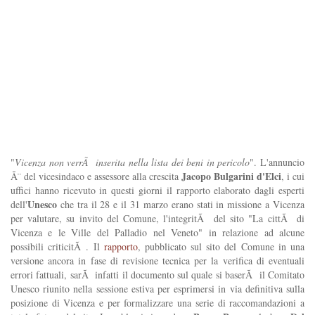
"
Vicenza non verrÃ inserita nella lista dei beni in pericolo
". L'annuncio
Jacopo Bulgarini d'Elci
Ã¨ del vicesindaco e assessore alla crescita
, i cui
uffici hanno ricevuto in questi giorni il rapporto elaborato dagli esperti
Unesco
dell'
che tra il 28 e il 31 marzo erano stati in missione a Vicenza
per valutare, su invito del Comune, l'integritÃ del sito "La cittÃ di
Vicenza e le Ville del Palladio nel Veneto" in relazione ad alcune
possibili criticitÃ . Il
rapporto
, pubblicato sul sito del Comune in una
versione ancora in fase di revisione tecnica per la verifica di eventuali
errori fattuali, sarÃ infatti il documento sul quale si baserÃ il Comitato
Unesco riunito nella sessione estiva per esprimersi in via definitiva sulla
posizione di Vicenza e per formalizzare una serie di raccomandazioni a