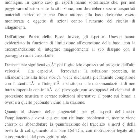
montagne. In questo caso gli esperti hanno sottolineato che, per non
peggiorare ulteriormente la situazione, non dovrebbero essere trasportati
materiali pericolosi e che l'area attorno alla base dovrebbe essere
monitorata e oggetto di azioni contro l'aumento del rischio di
allagamenti.
Parco della Pace
Dell'attiguo
, invece, gli ispettori Unesco hanno
evidenziato la funzione di limitazione all'estensione della base, con la
raccomandazione di integrare maggiormente il suo disegno con il
paesaggio rurale circostante.
Decisamente significativo Ã¨ poi il giudizio espresso sul progetto dell'alta
velocitÃ alta capacitÃ ferroviaria: la soluzione prescelta, in
affiancamento alla linea storica, viene dichiarata pienamente compatibile
con l'autenticitÃ e l'integritÃ del sito, con le raccomandazioni di non
interrompere la continuitÃ del paesaggio con sovrappassi ed elementi di
protezione acustica e cercare soluzioni alternative al ponte sui binari a
ovest e a quello pedonale vicino alla stazione.
Quanto al sistema delle tangenziali, per gli esperti dell'Unesco
l'ampliamento a ovest e a est non risultano problematici, mentre viene
chiesto di abbandonare la pianificazione del tracciato a nord e della
bretella di collegamento alla base Del Din, con motivazioni legate alla
conservazione del paesaggio rurale.