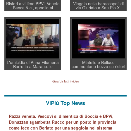
Ristori a vittime BPVi, Veneto
Viaggio nella baraccopoli di
Banca & c., appello al
via Giuriato a San Pio X.
sottosegretario Alessio
Vicenza ai Vicentini: “faremo
Villarosa: per mettere ordine
un regalo di Natale ai
convochi con Di Maio CNCU
residenti”
a supporto della cabina di
regia al Mef
L'omicidio di Anna Filomena
Miatello e Belluco
Barretta a Marano, le
commentano bozza su ristori
indagini dei carabinieri di
BPVi e Veneto Banca
Vicenza sul marito Angelo
Lavarra: più avvincenti di
Guarda tutti i video
quelle di... Barbara D'Urso
ViPiù Top News
Razza veneta. Vescovi si dimentica di Boccia e BPVi,
Donazzan sgambetta Rucco per un posto in provincia
come fece con Berlato per una seggiola nel sistema