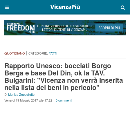
|
QUOTIDIANO
CATEGORIE:
FATTI
Rapporto Unesco: bocciati Borgo
Berga e base Del Din, ok la TAV.
Bulgarini: "Vicenza non verrà inserita
nella lista dei beni in pericolo"
Di
Monica Zoppelletto
|
Venerdi 19 Maggio 2017 alle 17:22
0 commenti