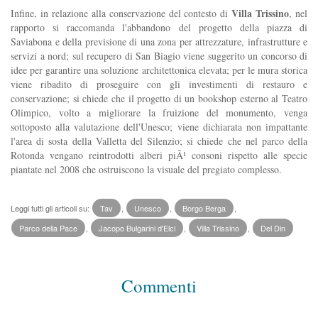
Villa Trissino
Infine, in relazione alla conservazione del contesto di
, nel
rapporto si raccomanda l'abbandono del progetto della piazza di
Saviabona e della previsione di una zona per attrezzature, infrastrutture e
servizi a nord; sul recupero di San Biagio viene suggerito un concorso di
idee per garantire una soluzione architettonica elevata; per le mura storica
viene ribadito di proseguire con gli investimenti di restauro e
conservazione; si chiede che il progetto di un bookshop esterno al Teatro
Olimpico, volto a migliorare la fruizione del monumento, venga
sottoposto alla valutazione dell'Unesco; viene dichiarata non impattante
l'area di sosta della Valletta del Silenzio; si chiede che nel parco della
Rotonda vengano reintrodotti alberi piÃ¹ consoni rispetto alle specie
piantate nel 2008 che ostruiscono la visuale del pregiato complesso.
Leggi tutti gli articoli su:
Tav
,
Unesco
,
Borgo Berga
,
Parco della Pace
,
Jacopo Bulgarini d'Elci
,
Villa Trissino
,
Del Din
Commenti