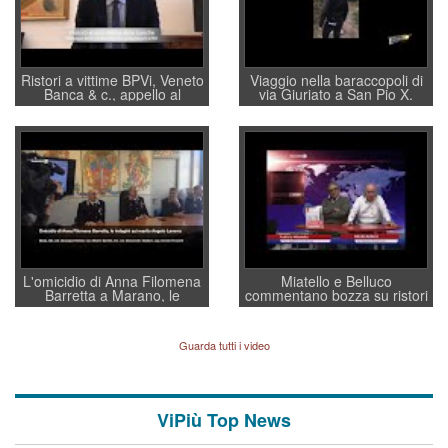
Ristori a vittime BPVi, Veneto
Viaggio nella baraccopoli di
Banca & c., appello al
via Giuriato a San Pio X.
sottosegretario Alessio
Vicenza ai Vicentini: “faremo
Villarosa: per mettere ordine
un regalo di Natale ai
convochi con Di Maio CNCU
residenti”
a supporto della cabina di
regia al Mef
L'omicidio di Anna Filomena
Miatello e Belluco
Barretta a Marano, le
commentano bozza su ristori
indagini dei carabinieri di
BPVi e Veneto Banca
Vicenza sul marito Angelo
Lavarra: più avvincenti di
Guarda tutti i video
quelle di... Barbara D'Urso
ViPiù Top News