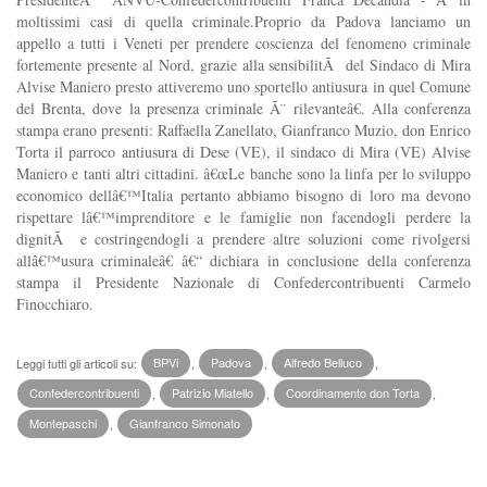
moltissimi casi di quella criminale.Proprio da Padova lanciamo un
appello a tutti i Veneti per prendere coscienza del fenomeno criminale
fortemente presente al Nord, grazie alla sensibilitÃ del Sindaco di Mira
Alvise Maniero presto attiveremo uno sportello antiusura in quel Comune
del Brenta, dove la presenza criminale Ã¨ rilevanteâ€. Alla conferenza
stampa erano presenti: Raffaella Zanellato, Gianfranco Muzio, don Enrico
Torta il parroco antiusura di Dese (VE), il sindaco di Mira (VE) Alvise
Maniero e tanti altri cittadini. â€œLe banche sono la linfa per lo sviluppo
economico dellâ€™Italia pertanto abbiamo bisogno di loro ma devono
rispettare lâ€™imprenditore e le famiglie non facendogli perdere la
dignitÃ e costringendogli a prendere altre soluzioni come rivolgersi
allâ€™usura criminaleâ€ â€“ dichiara in conclusione della conferenza
stampa il Presidente Nazionale di Confedercontribuenti Carmelo
Finocchiaro.
Leggi tutti gli articoli su:
BPVi
,
Padova
,
Alfredo Belluco
,
Confedercontribuenti
,
Patrizio Miatello
,
Coordinamento don Torta
,
Montepaschi
,
Gianfranco Simonato