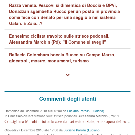
Razza veneta. Vescovi si dimentica di Boccia e BPVi,
Donazzan sgambetta Rucco per un posto in provincia
come fece con Berlato per una seggiola nel sistema
Galan. E Zaia...?
Ennesimo ciclista travolto sulle strisce pedonali,
Alessandra Marobin (Pd): "il Comune si svegli"
Raffaele Colombara boccia Rucco su Campo Marzo,
giocattoli, mostre, monumenti, turismo
Commenti degli utenti
Domenica 30 Dicembre 2018 alle 13:00 da
Luciano Parolin (Luciano)
In Ennesimo ciclista travolto sulle strisce pedonali, Alessandra Marobin (Pd): "il
Comune si svegli"
Consigliera Marobin, tutte le cose da Lei evidenziate, sono opera del suo ex Assessore e compagno di Partito Antonio Marco Dalla Pozza Assessore alla "progettazione" di piste ciclabili e altre porcherie. A lui manderei il conto da saldare per incidenti e danni alle persone. E' ora che "finiamola." Avete perso rassegnatevi. qui IL SINDACO RUCCO NON C'ENTRA PER NIENTE. CAPITO!!!!!!!! Amen.
Giovedi 27 Dicembre 2018 alle 17:38 da
Luciano Parolin (Luciano)
In Panettone e ruspe, Comitato Albera al cantiere della Bretella. Rolando: "rispettare il