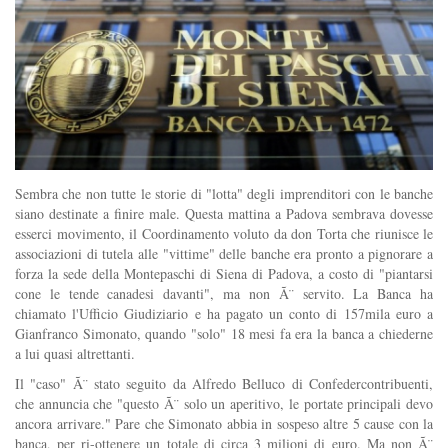
Sembra che non tutte le storie di "lotta" degli imprenditori con le banche
siano destinate a finire male. Questa mattina a Padova sembrava dovesse
esserci movimento, il Coordinamento voluto da don Torta che riunisce le
associazioni di tutela alle "vittime" delle banche era pronto a pignorare a
forza la sede della Montepaschi di Siena di Padova, a costo di "piantarsi
cone le tende canadesi davanti", ma non Ã¨ servito. La Banca ha
chiamato l'Ufficio Giudiziario e ha pagato un conto di 157mila euro a
Gianfranco Simonato, quando "solo" 18 mesi fa era la banca a chiederne
a lui quasi altrettanti.
Il "caso" Ã¨ stato seguito da Alfredo Belluco di Confedercontribuenti,
che annuncia che "questo Ã¨ solo un aperitivo, le portate principali devo
ancora arrivare." Pare che Simonato abbia in sospeso altre 5 cause con la
banca, per ri-ottenere un totale di circa 3 milioni di euro. Ma non Ã¨