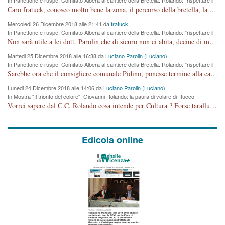
cronoprogramma"
Caro fratuck, conosco molto bene la zona, il percorso della bretella, la situazione dei cittadini, abito in Viale Trento. A partire dal 2003 ho partecipato al Comitato di Maddalene pro bretella, e a riunioni propositive per apportare modifiche al progetto. Numerose mie foto del territorio sono arrivate a Roma, altri miei interventi (non graditi dalla Sx) sono stati pubblicati dal GdV, assieme ad altri come Ciro Asproso, ora favorevole alla bretella. Ho partecipato alla raccolta firme per la chiusura della strada x 5 giorni eseguita dal Sindaco Hullwech per sforamento 180 Micro/g. Pertanto come impegno per la tematica sono apposto con la coscienza. Ora il Progetto è partito, fine! Voglio dire che la nuova Giunta "comunale" non c'entra più. L'opera sarà "malauguratamente" eseguita, ma non con il mio placet. Il Consigliere Comunale dovrebbe capire che la campagna elettorale è finita, con buona pace di tutti. Quello che invece dovrebbe interessare è la proprietà della strada, dall'uscita autostradale Ovest, sino alla Rotatoria dell'Albara, vi sono tre possessori: Autostrade SpA; La Provincia, il Comune. Come la mettiamo per il futuro ? I costi, da 50 sono saliti a 100 milioni di € come dire 20 milioni a KM (!) da non credere. Comunque si farà. Ma nessuno canti Vittoria, anzi meglio non farne un ulteriore fatto "partitico" per questioni elettorali o di seggio. Se mi manda la sua mail, sono disponibile ad inviare i documenti e le foto sopra descritte. Con ossequi, Luciano Parolin
Mercoledi 26 Dicembre 2018 alle 21:41 da
fratuck
In Panettone e ruspe, Comitato Albera al cantiere della Bretella. Rolando: "rispettare il
cronoprogramma"
Non sarà utile a lei dott. Parolin che di sicuro non ci abita, decine di migliaia di TIR, automobili e padroncini che passano quotidianamente per una strada appena rotabile, non è più possibile stendere i panni, attraversare la strada senza rischiare la morte, le case stanno crepando, i tempi sono cambiati e la bretella non passerà assolutamente per maddalene (ma cosa sta a dire?!), dia invece responsabilità a chi ha costruito tagliando la strada che doveva invece terminare a isola vicentina e non al moracchino lasciando Motta di Costabissara ancora in panne di traffico. I tempi sono cambiati dottore e se l'anagrafe della vita stagna nell'essere umano impressioni conservatrici, la società non le considera perchè va avanti, si industrializza e ha bisogno di infrastrutture e di sviluppo. Ultima considerazione, se è geloso di Rolando perchè vede in lui solo campagne politiche mentre si difendono i SOLI diritti dei cittadini, la preghiamo faccia considerazioni più appropriate. Saluti e complimenti per i suoi scritti.
Martedi 25 Dicembre 2018 alle 16:38 da
Luciano Parolin (Luciano)
In Panettone e ruspe, Comitato Albera al cantiere della Bretella. Rolando: "rispettare il
cronoprogramma"
Sarebbe ora che il consigliere comunale Pidino, ponesse termine alla campagna elettorale nel territorio del suo seggio Villaggio del Sole. La tiraca è iniziata, distruggerà 6 km di prateria ovest della città, ricca di fonti e sorgenti d'acqua. I cittadini di Maddalene non avranno più Pace la notte. Molta colpa per la costruzione di questa Strada è proprio del signor Rolando,dei suoi gazebo mobili e che vuol far passare questa opera VANDALICA come progetto "utile" a chi ? Non è cosa seria sig. Rolando!
Lunedi 24 Dicembre 2018 alle 14:06 da
Luciano Parolin (Luciano)
In Mostra "Il trionfo del colore", Giovanni Rolando: la paura di volare di Rucco
Vorrei sapere dal C.C. Rolando cosa intende per Cultura ? Forse tarallucci, vino e sagre, o spaghetti tricolori del PD ? Il continuo (s)parlare della mostra a Palazzo Chiericati caro consigliere DANNEGGIA FORTEMENTE l'immagine della città TUTTA e fa deviare i consensi che in RUSSIA (badi bene ex U.R.S.S.) sono ECCELLENTI. A livello artistico l'evento è di alta Valenza culturale, COMPITO di Tutta la Cittadinanza fare il possibile per propagandare l'iniziativa senza farne UN CASO PARTITICO come fa Lei da sempre. Meno Gazebo + Partecipazione! E così sia. Amen.
Edicola online