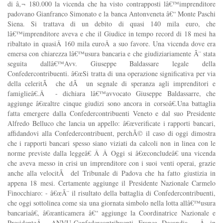
di â‚¬ 180.000 la vicenda che ha visto contrapposti lâ€™imprenditore
padovano Gianfranco Simonato e la banca Antonveneta â€“ Monte Paschi
Siena. Si trattava di un debito di quasi 140 mila euro, che
lâ€™imprenditore aveva e che il Giudice in tempo record di 18 mesi ha
ribaltato in quasiÂ 160 mila euroÂ a suo favore. Una vicenda dove era
emersa con chiarezza lâ€™usura bancaria e che giudiziariamente Ã¨ stata
seguita dallâ€™Avv. Giuseppe Baldassare legale della
Confedercontribuenti. â€œSi tratta di una operazione significativa per via
della celeritÃ che dÃ un segnale di speranza agli imprenditori e
famiglieâ€.Â - dichiara lâ€™avvocato Giuseppe Baldassarre, che
aggiunge â€œaltre cinque giudizi sono ancora in corsoâ€.Una battaglia
fatta emergere dalla Confedercontribuenti Veneto e dal suo Presidente
Alfredo Belluco che lancia un appello: â€œverificate i rapporti bancari,
affidandovi alla Confedercontribuent, perchÃ© il caso di oggi dimostra
che i rapporti bancari spesso siano viziati da calcoli non in linea con le
norme previste dalla leggeâ€ Â Â Oggi si â€œconcludeâ€ una vicenda
che aveva messo in crisi un imprenditore con i suoi venti operai, grazie
anche alla velocitÃ del Tribunale di Padova che ha fatto giustizia in
appena 18 mesi. Certamente aggiunge il Presidente Nazionale Carmelo
Finocchiaro: - â€œÃ¨ il risultato della battaglia di Confedercontribuenti,
che oggi sottolinea come sia una giornata simbolo nella lotta allâ€™usura
bancariaâ€, â€œanticamera â€“ aggiunge la Coordinatrice Nazionale e
PresidenteÂ ANVU-Confedercontribuenti Franca Decandia - Â in