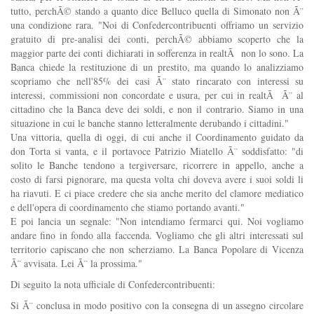
tutto, perchÃ© stando a quanto dice Belluco quella di Simonato non Ã¨
una condizione rara. "Noi di Confedercontribuenti offriamo un servizio
gratuito di pre-analisi dei conti, perchÃ© abbiamo scoperto che la
maggior parte dei conti dichiarati in sofferenza in realtÃ non lo sono. La
Banca chiede la restituzione di un prestito, ma quando lo analizziamo
scopriamo che nell'85% dei casi Ã¨ stato rincarato con interessi su
interessi, commissioni non concordate e usura, per cui in realtÃ Ã¨ al
cittadino che la Banca deve dei soldi, e non il contrario. Siamo in una
situazione in cui le banche stanno letteralmente derubando i cittadini."
Una vittoria, quella di oggi, di cui anche il Coordinamento guidato da
don Torta si vanta, e il portavoce Patrizio Miatello Ã¨ soddisfatto: "di
solito le Banche tendono a tergiversare, ricorrere in appello, anche a
costo di farsi pignorare, ma questa volta chi doveva avere i suoi soldi li
ha riavuti. E ci piace credere che sia anche merito del clamore mediatico
e dell'opera di coordinamento che stiamo portando avanti."
E poi lancia un segnale: "Non intendiamo fermarci qui. Noi vogliamo
andare fino in fondo alla faccenda. Vogliamo che gli altri interessati sul
territorio capiscano che non scherziamo. La Banca Popolare di Vicenza
Ã¨ avvisata. Lei Ã¨ la prossima."
Di seguito la nota ufficiale di Confedercontribuenti:
Si Ã¨ conclusa in modo positivo con la consegna di un assegno circolare