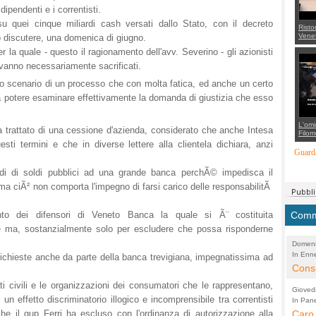
 dipendenti e i correntisti.
u quei cinque miliardi cash versati dallo Stato, con il decreto
Risto
Venet
discutere, una domenica di giugno.
appel
r la quale - questo il ragionamento dell'avv. Severino - gli azionisti
Aless
mette
 vanno necessariamente sacrificati.
con 
suppo
 scenario di un processo che con molta fatica, ed anche un certo
regia
a potere esaminare effettivamente la domanda di giustizia che esso
L'omi
ia trattato di una cessione d'azienda, considerato che anche Intesa
Filom
Maran
sti termini e che in diverse lettere alla clientela dichiara, anzi
carab
Guarda
marit
più a
di di soldi pubblici ad una grande banca perchÃ© impedisca il
di...
 ma ciÃ² non comporta l'impegno di farsi carico delle responsabilitÃ
vento dei difensori di Veneto Banca la quale si Ã¨ costituita
Comme
e ma, sostanzialmente solo per escludere che possa risponderne
Domeni
In Enne
(Lucian
richieste anche da parte della banca trevigiana, impegnatissima ad
Alessan
Consi
evide
i civili e le organizzazioni dei consumatori che le rappresentano,
Gioved
Asses
 effetto discriminatorio illogico e incomprensibile tra correntisti
In Pane
(Lucian
Bretell
 che il gup Ferri ha escluso con l'ordinanza di autorizzazione alla
Caro 
Marco