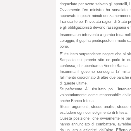
ringraziata per avere salvato gli sportelli, i
Ovviamente l'ex ministro ha sorvolato s
approvato in pochi minuti senza nemmeno 
Tranciante poi l'invocata ragion di Stato pe
e gli obbligazionisti devono rassegnarsi e
Insomma un intervento a gamba tesa nello
coraggio, il gup ha predisposto in modo d
pone.
E' risultato sorprendente negare che si s
Sanpaolo sul proprio sito ne parla in que
confessa, di subentrare a Veneto Banca.
Insomma il governo consegna 17 miliar
fallimento disordinato di altre due banche
di queste ultime.
Stupefacente Ã¨ risultato poi l'inter
volontariamente come responsabile civil
anche Banca Intesa.
Stessi argomenti, stesse analisi, stesse 
escludere ogni coinvolgimento di Intesa.
Questa posizione, che ovviamente le part
hanno annunciato di combattere, avrebbe un
da un lato e azionisti dall'altro. Effetto