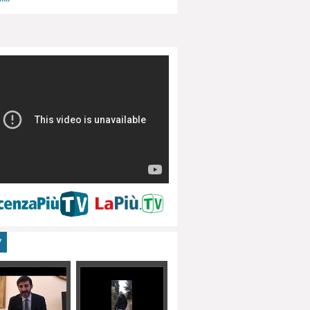
menti, turismo
V