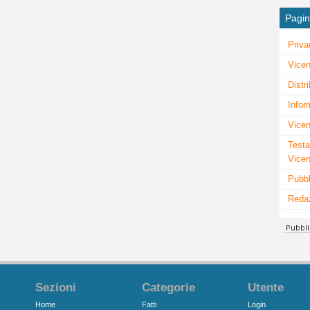
Pagi
Priva
Vicen
Distr
Infor
Vicen
Testa
Vice
Pubbl
Reda
Sezioni
Categorie
Utente
Home
Fatti
Login