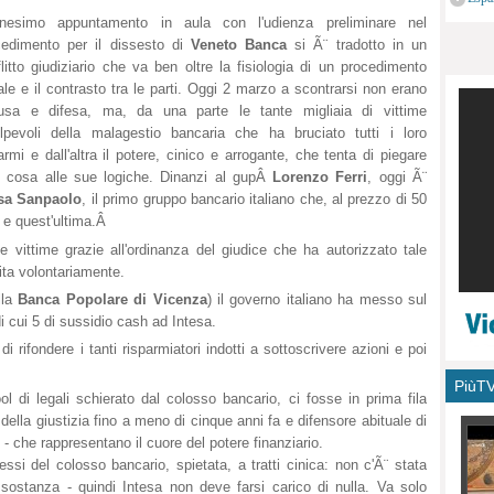
monu
nnesimo appuntamento in aula con l'udienza preliminare nel
cedimento per il dissesto di
Veneto Banca
si Ã¨ tradotto in un
litto giudiziario che va ben oltre la fisiologia di un procedimento
le e il contrasto tra le parti. Oggi 2 marzo a scontrarsi non erano
usa e difesa, ma, da una parte le tante migliaia di vittime
olpevoli della malagestio bancaria che ha bruciato tutti i loro
armi e dall'altra il potere, cinico e arrogante, che tenta di piegare
i cosa alle sue logiche. Dinanzi al gupÂ
Lorenzo Ferri
, oggi Ã¨
esa Sanpaolo
, il primo gruppo bancario italiano che, al prezzo di 50
, e quest'ultima.Â
e vittime grazie all'ordinanza del giudice che ha autorizzato tale
ita volontariamente.
lla
Banca Popolare di Vicenza
) il governo italiano ha messo sul
di cui 5 di sussidio cash ad Intesa.
 rifondere i tanti risparmiatori indotti a sottoscrivere azioni e poi
PiùT
l di legali schierato dal colosso bancario, ci fosse in prima fila
o della giustizia fino a meno di cinque anni fa e difensore abituale di
- che rappresentano il cuore del potere finanziario.
ressi del colosso bancario, spietata, a tratti cinica: non c'Ã¨ stata
sostanza - quindi Intesa non deve farsi carico di nulla. Va solo