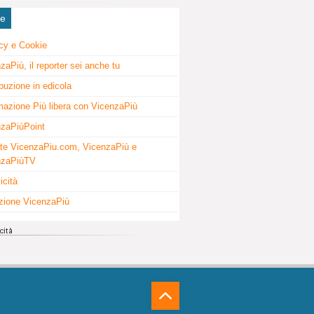
ne
cy e Cookie
zaPiù, il reporter sei anche tu
ibuzione in edicola
mazione Più libera con VicenzaPiù
zaPiùPoint
te VicenzaPiu.com, VicenzaPiù e
nzaPiùTV
icità
zione VicenzaPiù
⁁