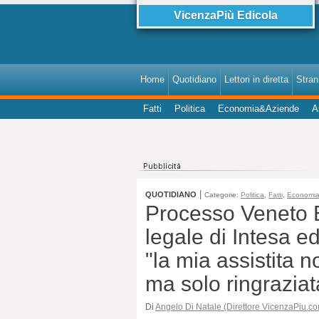
VicenzaPiù Edicola
Home
Quotidiano
Lettori in diretta
StranI
Fatti
Politica
Economia&Aziende
A
|
QUOTIDIANO
Categorie:
Politica
,
Fatti
,
Economi
Processo Veneto 
legale di Intesa ed
"la mia assistita n
ma solo ringraziat
Di
Angelo Di Natale (Direttore VicenzaPiu.c