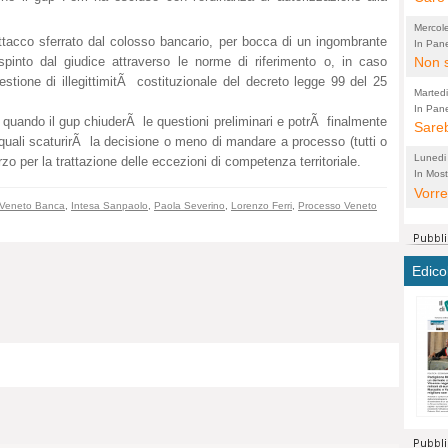
perco
"prog
Mercol
cittad
attacco sferrato dal colosso bancario, per bocca di un ingombrante
porch
In Pane
Bretell
into dal giudice attraverso le norme di riferimento o, in caso
Non s
2003 
per i
stione di illegittimitÃ costituzionale del decreto legge 99 del 25
sicur
Madda
che "
Marted
autom
propo
qui 
In Pane
(Lucian
 quando il gup chiuderÃ le questioni preliminari e potrÃ finalmente
Bretell
Sareb
quot
proge
PER 
 quali scaturirÃ la decisione o meno di mandare a processo (tutti o
Pidin
rotab
sono 
Lunedi
rzo per la trattazione delle eccezioni di competenza territoriale.
elett
panni
(non 
In Most
(Lucian
di vola
Vorre
Villa
la mo
dal G
Veneto Banca
,
Intesa Sanpaolo
,
Paola Severino
,
Lorenzo Ferri
,
Processo Veneto
inten
distr
sono 
Aspro
e sag
città,
asso
parte
conti
citta
a dir
chius
Edico
Chier
Pace 
costr
Sind
FORT
costr
invec
Micro
TUTTA
signo
morac
temat
RUSS
vuol
ancor
Ora i
ECCEL
come 
cambi
la nu
alta 
seria
stagn
L'ope
Citta
conse
ma no
propa
perch
Comu