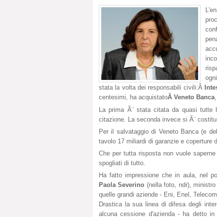
L'e
pro
conf
pena
acc
inc
risp
ogn
stata la volta dei responsabili civili:Â
Int
centesimi, ha acquistato
Â Veneto Banca
La prima Ã¨ stata citata da quasi tutte l
citazione. La seconda invece si Ã¨ costitu
Per il salvataggio di Veneto Banca (e de
tavolo 17 miliardi di garanzie e coperture 
Che per tutta risposta non vuole saperne di
spogliati di tutto.
Ha fatto impressione che in aula, nel poo
Paola Severino
(nella foto, ndr), ministr
quelle grandi aziende - Eni, Enel, Telecom 
Drastica la sua linea di difesa degli inte
alcuna cessione d'azienda - ha detto in 