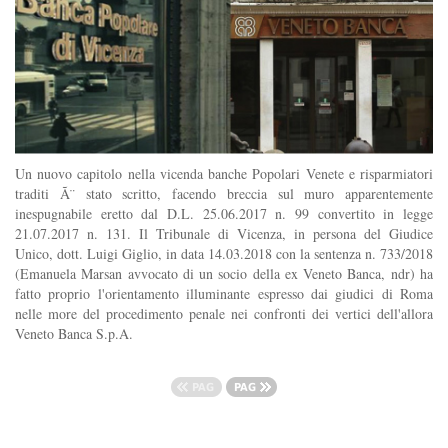
Un nuovo capitolo nella vicenda banche Popolari Venete e risparmiatori
traditi Ã¨ stato scritto, facendo breccia sul muro apparentemente
inespugnabile eretto dal D.L. 25.06.2017 n. 99 convertito in legge
21.07.2017 n. 131. Il Tribunale di Vicenza, in persona del Giudice
Unico, dott. Luigi Giglio, in data 14.03.2018 con la sentenza n. 733/2018
(Emanuela Marsan avvocato di un socio della ex Veneto Banca, ndr) ha
fatto proprio l'orientamento illuminante espresso dai giudici di Roma
nelle more del procedimento penale nei confronti dei vertici dell'allora
Veneto Banca S.p.A.