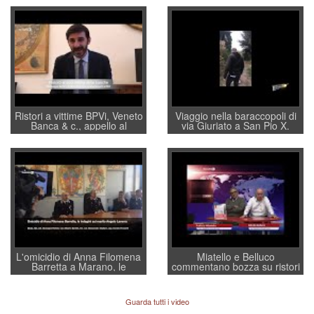
Ristori a vittime BPVi, Veneto
Viaggio nella baraccopoli di
Banca & c., appello al
via Giuriato a San Pio X.
sottosegretario Alessio
Vicenza ai Vicentini: “faremo
Villarosa: per mettere ordine
un regalo di Natale ai
convochi con Di Maio CNCU
residenti”
a supporto della cabina di
regia al Mef
L'omicidio di Anna Filomena
Miatello e Belluco
Barretta a Marano, le
commentano bozza su ristori
indagini dei carabinieri di
BPVi e Veneto Banca
Vicenza sul marito Angelo
Lavarra: più avvincenti di
Guarda tutti i video
quelle di... Barbara D'Urso