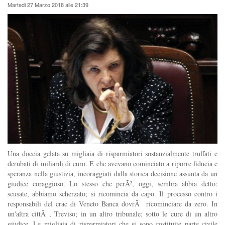
Martedi 27 Marzo 2018 alle 21:39
Una doccia gelata su migliaia di risparmiatori sostanzialmente truffati e
derubati di miliardi di euro. E che avevano cominciato a riporre fiducia e
speranza nella giustizia, incoraggiati dalla storica decisione assunta da un
giudice coraggioso. Lo stesso che perÃ², oggi, sembra abbia detto:
scusate, abbiamo scherzato; si ricomincia da capo. Il processo contro i
responsabili del crac di Veneto Banca dovrÃ ricominciare da zero. In
un'altra cittÃ , Treviso; in un altro tribunale; sotto le cure di un altro
giudice. Le migliaia di risparmiatori che si sono costituite parte civile