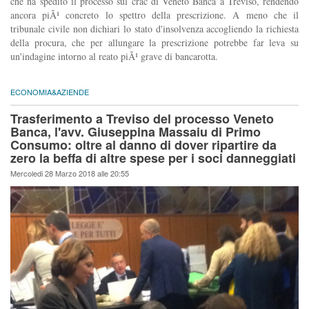
che ha spedito il processo sul crac di Veneto Banca a Treviso, rendendo
ancora piÃ¹ concreto lo spettro della prescrizione. A meno che il
tribunale civile non dichiari lo stato d'insolvenza accogliendo la richiesta
della procura, che per allungare la prescrizione potrebbe far leva su
un'indagine intorno al reato piÃ¹ grave di bancarotta.
ECONOMIA&AZIENDE
Trasferimento a Treviso del processo Veneto
Banca, l'avv. Giuseppina Massaiu di Primo
Consumo: oltre al danno di dover ripartire da
zero la beffa di altre spese per i soci danneggiati
Mercoledi 28 Marzo 2018 alle 20:55