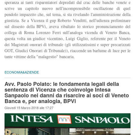
speranza ai tanti risparmiatori depredati dal crac delle banche venete e
scrive un capitolo nuovo nell'incomprensibile oscillazione di quel
pendolo impazzito che, sul tema, si sta rivelando l'amministrazione della
giustizia. Se a Vicenza il gup Roberto Venditti, nell'udienza preliminare
sul dissesto della BPVi, aveva ribaltato lo storico pronunciamento del
collega di Roma Lorenzo Ferri sull'analoga vicenda di Veneto Banca,
questa volta un giudice vicentino, Luigi Giglio, referente per il Veneto
dei Magistrati onorari di tribunale (gli utilizzatissimi e super precarizzati
GOT, Giudici Onorari di Tribunale)), riaccende un barlume di luce per le
tante vittime della "malagestio" bancaria.
ECONOMIA&AZIENDE
Avv. Paolo Polato: le fondamenta legali della
sentenza di Vicenza che coinvolge Intesa
Sanpaolo nei danni da risarcire ai soci di Veneto
Banca e, per analogia, BPVi
Giovedi 15 Marzo 2018 alle 17:27