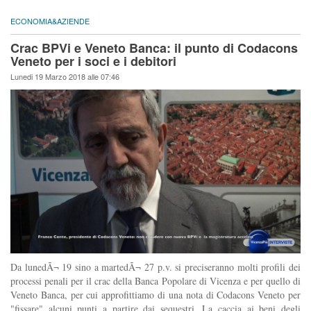
ECONOMIA&AZIENDE
Crac BPVi e Veneto Banca: il punto di Codacons
Veneto per i soci e i debitori
Lunedi 19 Marzo 2018 alle 07:46
Da lunedÃ¬ 19 sino a martedÃ¬ 27 p.v. si preciseranno molti profili dei
processi penali per il crac della Banca Popolare di Vicenza e per quello di
Veneto Banca, per cui approfittiamo di una nota di Codacons Veneto per
"fissare" alcuni punti a partire dai sequestri. La caccia ai beni degli