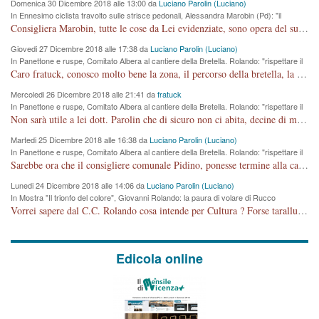
Domenica 30 Dicembre 2018 alle 13:00 da
Luciano Parolin (Luciano)
In Ennesimo ciclista travolto sulle strisce pedonali, Alessandra Marobin (Pd): "il
Comune si svegli"
Consigliera Marobin, tutte le cose da Lei evidenziate, sono opera del suo ex Assessore e compagno di Partito Antonio Marco Dalla Pozza Assessore alla "progettazione" di piste ciclabili e altre porcherie. A lui manderei il conto da saldare per incidenti e danni alle persone. E' ora che "finiamola." Avete perso rassegnatevi. qui IL SINDACO RUCCO NON C'ENTRA PER NIENTE. CAPITO!!!!!!!! Amen.
Giovedi 27 Dicembre 2018 alle 17:38 da
Luciano Parolin (Luciano)
In Panettone e ruspe, Comitato Albera al cantiere della Bretella. Rolando: "rispettare il
cronoprogramma"
Caro fratuck, conosco molto bene la zona, il percorso della bretella, la situazione dei cittadini, abito in Viale Trento. A partire dal 2003 ho partecipato al Comitato di Maddalene pro bretella, e a riunioni propositive per apportare modifiche al progetto. Numerose mie foto del territorio sono arrivate a Roma, altri miei interventi (non graditi dalla Sx) sono stati pubblicati dal GdV, assieme ad altri come Ciro Asproso, ora favorevole alla bretella. Ho partecipato alla raccolta firme per la chiusura della strada x 5 giorni eseguita dal Sindaco Hullwech per sforamento 180 Micro/g. Pertanto come impegno per la tematica sono apposto con la coscienza. Ora il Progetto è partito, fine! Voglio dire che la nuova Giunta "comunale" non c'entra più. L'opera sarà "malauguratamente" eseguita, ma non con il mio placet. Il Consigliere Comunale dovrebbe capire che la campagna elettorale è finita, con buona pace di tutti. Quello che invece dovrebbe interessare è la proprietà della strada, dall'uscita autostradale Ovest, sino alla Rotatoria dell'Albara, vi sono tre possessori: Autostrade SpA; La Provincia, il Comune. Come la mettiamo per il futuro ? I costi, da 50 sono saliti a 100 milioni di € come dire 20 milioni a KM (!) da non credere. Comunque si farà. Ma nessuno canti Vittoria, anzi meglio non farne un ulteriore fatto "partitico" per questioni elettorali o di seggio. Se mi manda la sua mail, sono disponibile ad inviare i documenti e le foto sopra descritte. Con ossequi, Luciano Parolin
Mercoledi 26 Dicembre 2018 alle 21:41 da
fratuck
In Panettone e ruspe, Comitato Albera al cantiere della Bretella. Rolando: "rispettare il
cronoprogramma"
Non sarà utile a lei dott. Parolin che di sicuro non ci abita, decine di migliaia di TIR, automobili e padroncini che passano quotidianamente per una strada appena rotabile, non è più possibile stendere i panni, attraversare la strada senza rischiare la morte, le case stanno crepando, i tempi sono cambiati e la bretella non passerà assolutamente per maddalene (ma cosa sta a dire?!), dia invece responsabilità a chi ha costruito tagliando la strada che doveva invece terminare a isola vicentina e non al moracchino lasciando Motta di Costabissara ancora in panne di traffico. I tempi sono cambiati dottore e se l'anagrafe della vita stagna nell'essere umano impressioni conservatrici, la società non le considera perchè va avanti, si industrializza e ha bisogno di infrastrutture e di sviluppo. Ultima considerazione, se è geloso di Rolando perchè vede in lui solo campagne politiche mentre si difendono i SOLI diritti dei cittadini, la preghiamo faccia considerazioni più appropriate. Saluti e complimenti per i suoi scritti.
Martedi 25 Dicembre 2018 alle 16:38 da
Luciano Parolin (Luciano)
In Panettone e ruspe, Comitato Albera al cantiere della Bretella. Rolando: "rispettare il
cronoprogramma"
Sarebbe ora che il consigliere comunale Pidino, ponesse termine alla campagna elettorale nel territorio del suo seggio Villaggio del Sole. La tiraca è iniziata, distruggerà 6 km di prateria ovest della città, ricca di fonti e sorgenti d'acqua. I cittadini di Maddalene non avranno più Pace la notte. Molta colpa per la costruzione di questa Strada è proprio del signor Rolando,dei suoi gazebo mobili e che vuol far passare questa opera VANDALICA come progetto "utile" a chi ? Non è cosa seria sig. Rolando!
Lunedi 24 Dicembre 2018 alle 14:06 da
Luciano Parolin (Luciano)
In Mostra "Il trionfo del colore", Giovanni Rolando: la paura di volare di Rucco
Vorrei sapere dal C.C. Rolando cosa intende per Cultura ? Forse tarallucci, vino e sagre, o spaghetti tricolori del PD ? Il continuo (s)parlare della mostra a Palazzo Chiericati caro consigliere DANNEGGIA FORTEMENTE l'immagine della città TUTTA e fa deviare i consensi che in RUSSIA (badi bene ex U.R.S.S.) sono ECCELLENTI. A livello artistico l'evento è di alta Valenza culturale, COMPITO di Tutta la Cittadinanza fare il possibile per propagandare l'iniziativa senza farne UN CASO PARTITICO come fa Lei da sempre. Meno Gazebo + Partecipazione! E così sia. Amen.
Edicola online