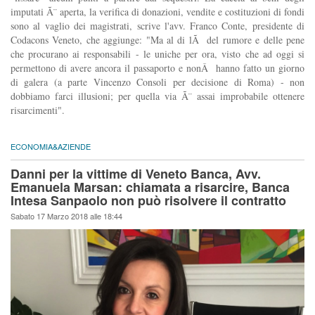
imputati Ã¨ aperta, la verifica di donazioni, vendite e costituzioni di fondi
sono al vaglio dei magistrati, scrive l'avv. Franco Conte, presidente di
Codacons Veneto, che aggiunge: "Ma al di lÃ del rumore e delle pene
che procurano ai responsabili - le uniche per ora, visto che ad oggi si
permettono di avere ancora il passaporto e nonÂ hanno fatto un giorno
di galera (a parte Vincenzo Consoli per decisione di Roma) - non
dobbiamo farci illusioni; per quella via Ã¨ assai improbabile ottenere
risarcimenti".
ECONOMIA&AZIENDE
Danni per la vittime di Veneto Banca, Avv.
Emanuela Marsan: chiamata a risarcire, Banca
Intesa Sanpaolo non può risolvere il contratto
Sabato 17 Marzo 2018 alle 18:44