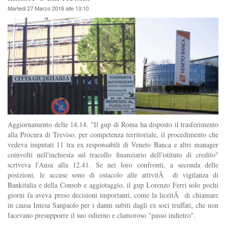
Martedi 27 Marzo 2018 alle 13:10
Aggiornamento delle 14.14. "Il gup di Roma ha disposto il trasferimento
alla Procura di Treviso, per competenza territoriale, il procedimento che
vedeva imputati 11 tra ex responsabili di Veneto Banca e altri manager
coinvolti nell'inchiesta sul tracollo finanziario dell'istituto di credito"
scriveva l'Ansa alla 12.41. Se nei loro confronti, a seconda delle
posizioni, le accuse sono di ostacolo alle attivitÃ di vigilanza di
Bankitalia e della Consob e aggiotaggio, il gup Lorenzo Ferri solo pochi
giorni fa aveva preso decisioni importanti, come la liceitÃ di chiamare
in causa Intesa Sanpaolo per i danni subiti dagli ex soci truffati, che non
facevano presupporre il suo odierno e clamoroso "passo indietro".