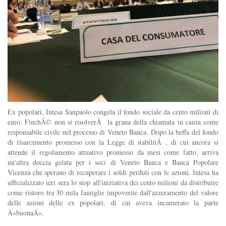
Ex popolari, Intesa Sanpaolo congela il fondo sociale da cento milioni di
euro. FinchÃ© non si risolverÃ la grana della chiamata in causa come
responsabile civile nel processo di Veneto Banca. Dopo la beffa del fondo
di risarcimento promesso con la Legge di stabilitÃ , di cui ancora si
attende il regolamento attuativo promesso da mesi come fatto, arriva
un'altra doccia gelata per i soci di Veneto Banca e Banca Popolare
Vicenza che sperano di recuperare i soldi perduti con le azioni. Intesa ha
ufficializzato ieri sera lo stop all'iniziativa dei cento milioni da distribuire
come ristoro tra 30 mila famiglie impoverite dall'azzeramento del valore
delle azioni delle ex popolari, di cui aveva incamerato la parte
Â«buonaÂ».