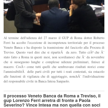
Al termine dell'udienza del 27 marzo il GUP di Roma dottor Roberto
Ferri ha accolto l'eccezione di incompetenza territoriale per il processo
Veneto Banca e ha disposto la trasmissione del fascicolo alla Procura di
Treviso. Questo vuol dire che si ripartirÃ da zero. Tutto ciÃ² che Ã¨
stato fatto a Roma in questi mesi, non scordiamoci che Ã¨ da novembre
che si susseguono lunghe e complesse udienze preliminari, finisce al
macero. CosÃ¬ come tutti quelli che sembravano risultati storici come
l'ammissibilitÃ delle parti civili per tutti i reati contestati, sia ostacolo
alle funzioni di vigilanza che di aggiotaggio, nonchÃ¨ l'individuazione
del responsabile civile in Banca Intesa Sanpaolo.
Il processo Veneto Banca da Roma a Treviso, il
gup Lorenzo Ferri arretra di fronte a Paola
Severino? Vince Intesa ma non quella con soci