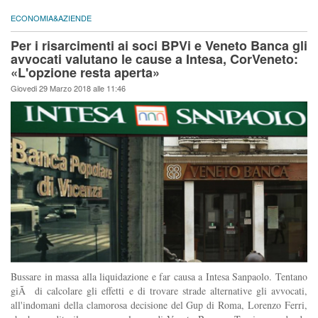
ECONOMIA&AZIENDE
Per i risarcimenti ai soci BPVi e Veneto Banca gli
avvocati valutano le cause a Intesa, CorVeneto:
«L'opzione resta aperta»
Giovedi 29 Marzo 2018 alle 11:46
Bussare in massa alla liquidazione e far causa a Intesa Sanpaolo. Tentano
giÃ di calcolare gli effetti e di trovare strade alternative gli avvocati,
all'indomani della clamorosa decisione del Gup di Roma, Lorenzo Ferri,