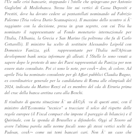
l'Ue sulle crisi bancarie, stoppando i 5stelle che spingevano per Antonio
Guglielmi di Mediobanca. Stessa lite sui vertici di Cassa Depositi e
Prestiti, dove ha dovuto cedere ai pentastellati nominando ad Fabrizio
Palermo (Tria voleva Dario Scannapieco). Il massimo dello scontro si Ã¨
raggiunto con la decisione, presa in gran segreto, con cui Tria ha
nominato il rappresentante al Fondo monetario internazionale per
l'Italia, l'Albania, la Grecia e San Marino (la poltrona che fu di Carlo
Cottarelli). Il ministro ha scelto di sostituire Alessandro Leipold con
Domenico Fanizza, giÃ rappresentante per l'Italia nell'African
development bank senza informare gli alleati. I 5Stelle lo sono venuti a
sapere dopo le proteste di uno dei Paesi rappresentati da Panizza per non
essere stato consultato. Poi ci sono le note, per cosÃ¬ dire, di colore. Ad
aprile Tria ha nominato consulente per gli Affari pubblici Claudia Bugno,
ex coordinatrice generale per la candidatura di Roma alle olimpiadi del
2024, indicata da Matteo Renzi ed ex membro del cda di Etruria prima
del crac della banca aretina cara alla Boschi.
Il risultato di questa situazione Ã¨ un dÃ©jÃ vu di questi anni, con il
ministro dell'Economia "tecnico" a tracciare il solco del rispetto delle
regole europee (il Fiscal compact che impone il pareggio di bilancio) e il
Quirinale, con la sponda di Bruxelles a difenderlo. Oggi al Tesoro ad
avere l'ultima parola sulle norme fiscali sono gli stessi vertici scelti da
Padoan, cosÃ¬ come sui temi bancari cari. Non Ã¨ un caso che