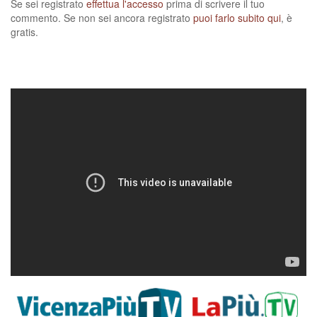
Se sei registrato
effettua l'accesso
prima di scrivere il tuo
commento. Se non sei ancora registrato
puoi farlo subito qui
, è
gratis.