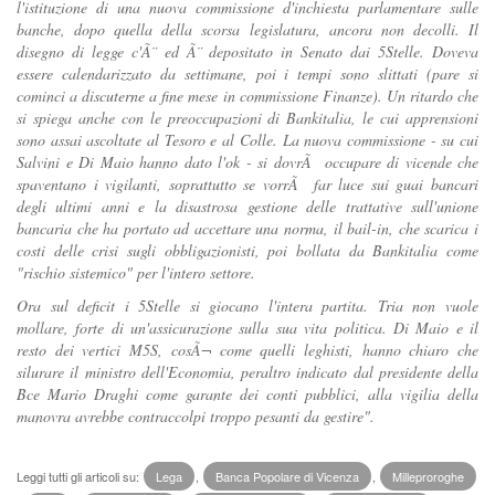
l'istituzione di una nuova commissione d'inchiesta parlamentare sulle
banche, dopo quella della scorsa legislatura, ancora non decolli. Il
disegno di legge c'Ã¨ ed Ã¨ depositato in Senato dai 5Stelle. Doveva
essere calendarizzato da settimane, poi i tempi sono slittati (pare si
cominci a discuterne a fine mese in commissione Finanze). Un ritardo che
si spiega anche con le preoccupazioni di Bankitalia, le cui apprensioni
sono assai ascoltate al Tesoro e al Colle. La nuova commissione - su cui
Salvini e Di Maio hanno dato l'ok - si dovrÃ occupare di vicende che
spaventano i vigilanti, soprattutto se vorrÃ far luce sui guai bancari
degli ultimi anni e la disastrosa gestione delle trattative sull'unione
bancaria che ha portato ad accettare una norma, il bail-in, che scarica i
costi delle crisi sugli obbligazionisti, poi bollata da Bankitalia come
"rischio sistemico" per l'intero settore.
Ora sul deficit i 5Stelle si giocano l'intera partita. Tria non vuole
mollare, forte di un'assicurazione sulla sua vita politica. Di Maio e il
resto dei vertici M5S, cosÃ¬ come quelli leghisti, hanno chiaro che
silurare il ministro dell'Economia, peraltro indicato dal presidente della
Bce Mario Draghi come garante dei conti pubblici, alla vigilia della
manovra avrebbe contraccolpi troppo pesanti da gestire".
Leggi tutti gli articoli su:
Lega
,
Banca Popolare di Vicenza
,
Milleproroghe