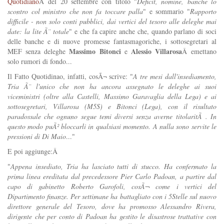
Quotidiano
Â del 20 settembre con titolo "
Deficit, nomine, banche lo
scontro col ministro che non fa toccare palla
" e sommario "
Rapporto
difficile - non solo conti pubblici, dai vertici del tesoro alle deleghe mai
date: la lite Ã¨ totale
" e che fa capire anche che, quando parlano di soci
delle banche e di nuove promesse fantasmagoriche, i sottosegretari al
Massimo Bitonci
Alessio Villarosa
MEF senza deleghe
e
Â emettano
solo rumori di fondo...
Il Fatto Quotidinao, infatti, cosÃ¬ scrive: "
A tre mesi dall'insediamento,
Tria Ã¨ l'unico che non ha ancora assegnato le deleghe ai suoi
viceministri (oltre alla Castelli, Massimo Garavaglia della Lega) e ai
sottosegretari, Villarosa (M5S) e Bitonci (Lega), con il risultato
paradossale che ognuno segue temi diversi senza averne titolaritÃ . In
questo modo puÃ² bloccarli in qualsiasi momento. A nulla sono servite le
pressioni di Di Maio
..."
E poi aggiunge:Â
"
Appena insediato, Tria ha lasciato tutti di stucco. Ha confermato la
prima linea ereditata dal precedessore Pier Carlo Padoan, a partire dal
capo di gabinetto Roberto Garofoli, cosÃ¬ come i vertici del
Dipartimento finanze. Per settimane ha battagliato con i 5Stelle sul nuovo
direttore generale del Tesoro, dove ha promosso Alessandro Rivera,
dirigente che per conto di Padoan ha gestito le disastrose trattative con