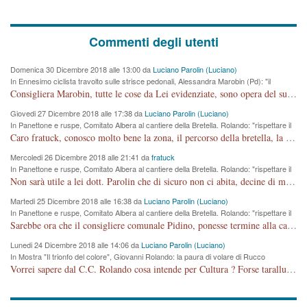
Commenti degli utenti
Domenica 30 Dicembre 2018 alle 13:00 da
Luciano Parolin (Luciano)
In Ennesimo ciclista travolto sulle strisce pedonali, Alessandra Marobin (Pd): "il
Comune si svegli"
Consigliera Marobin, tutte le cose da Lei evidenziate, sono opera del suo ex Assessore e compagno di Partito Antonio Marco Dalla Pozza Assessore alla "progettazione" di piste ciclabili e altre porcherie. A lui manderei il conto da saldare per incidenti e danni alle persone. E' ora che "finiamola." Avete perso rassegnatevi. qui IL SINDACO RUCCO NON C'ENTRA PER NIENTE. CAPITO!!!!!!!! Amen.
Giovedi 27 Dicembre 2018 alle 17:38 da
Luciano Parolin (Luciano)
In Panettone e ruspe, Comitato Albera al cantiere della Bretella. Rolando: "rispettare il
cronoprogramma"
Caro fratuck, conosco molto bene la zona, il percorso della bretella, la situazione dei cittadini, abito in Viale Trento. A partire dal 2003 ho partecipato al Comitato di Maddalene pro bretella, e a riunioni propositive per apportare modifiche al progetto. Numerose mie foto del territorio sono arrivate a Roma, altri miei interventi (non graditi dalla Sx) sono stati pubblicati dal GdV, assieme ad altri come Ciro Asproso, ora favorevole alla bretella. Ho partecipato alla raccolta firme per la chiusura della strada x 5 giorni eseguita dal Sindaco Hullwech per sforamento 180 Micro/g. Pertanto come impegno per la tematica sono apposto con la coscienza. Ora il Progetto è partito, fine! Voglio dire che la nuova Giunta "comunale" non c'entra più. L'opera sarà "malauguratamente" eseguita, ma non con il mio placet. Il Consigliere Comunale dovrebbe capire che la campagna elettorale è finita, con buona pace di tutti. Quello che invece dovrebbe interessare è la proprietà della strada, dall'uscita autostradale Ovest, sino alla Rotatoria dell'Albara, vi sono tre possessori: Autostrade SpA; La Provincia, il Comune. Come la mettiamo per il futuro ? I costi, da 50 sono saliti a 100 milioni di € come dire 20 milioni a KM (!) da non credere. Comunque si farà. Ma nessuno canti Vittoria, anzi meglio non farne un ulteriore fatto "partitico" per questioni elettorali o di seggio. Se mi manda la sua mail, sono disponibile ad inviare i documenti e le foto sopra descritte. Con ossequi, Luciano Parolin
Mercoledi 26 Dicembre 2018 alle 21:41 da
fratuck
In Panettone e ruspe, Comitato Albera al cantiere della Bretella. Rolando: "rispettare il
cronoprogramma"
Non sarà utile a lei dott. Parolin che di sicuro non ci abita, decine di migliaia di TIR, automobili e padroncini che passano quotidianamente per una strada appena rotabile, non è più possibile stendere i panni, attraversare la strada senza rischiare la morte, le case stanno crepando, i tempi sono cambiati e la bretella non passerà assolutamente per maddalene (ma cosa sta a dire?!), dia invece responsabilità a chi ha costruito tagliando la strada che doveva invece terminare a isola vicentina e non al moracchino lasciando Motta di Costabissara ancora in panne di traffico. I tempi sono cambiati dottore e se l'anagrafe della vita stagna nell'essere umano impressioni conservatrici, la società non le considera perchè va avanti, si industrializza e ha bisogno di infrastrutture e di sviluppo. Ultima considerazione, se è geloso di Rolando perchè vede in lui solo campagne politiche mentre si difendono i SOLI diritti dei cittadini, la preghiamo faccia considerazioni più appropriate. Saluti e complimenti per i suoi scritti.
Martedi 25 Dicembre 2018 alle 16:38 da
Luciano Parolin (Luciano)
In Panettone e ruspe, Comitato Albera al cantiere della Bretella. Rolando: "rispettare il
cronoprogramma"
Sarebbe ora che il consigliere comunale Pidino, ponesse termine alla campagna elettorale nel territorio del suo seggio Villaggio del Sole. La tiraca è iniziata, distruggerà 6 km di prateria ovest della città, ricca di fonti e sorgenti d'acqua. I cittadini di Maddalene non avranno più Pace la notte. Molta colpa per la costruzione di questa Strada è proprio del signor Rolando,dei suoi gazebo mobili e che vuol far passare questa opera VANDALICA come progetto "utile" a chi ? Non è cosa seria sig. Rolando!
Lunedi 24 Dicembre 2018 alle 14:06 da
Luciano Parolin (Luciano)
In Mostra "Il trionfo del colore", Giovanni Rolando: la paura di volare di Rucco
Vorrei sapere dal C.C. Rolando cosa intende per Cultura ? Forse tarallucci, vino e sagre, o spaghetti tricolori del PD ? Il continuo (s)parlare della mostra a Palazzo Chiericati caro consigliere DANNEGGIA FORTEMENTE l'immagine della città TUTTA e fa deviare i consensi che in RUSSIA (badi bene ex U.R.S.S.) sono ECCELLENTI. A livello artistico l'evento è di alta Valenza culturale, COMPITO di Tutta la Cittadinanza fare il possibile per propagandare l'iniziativa senza farne UN CASO PARTITICO come fa Lei da sempre. Meno Gazebo + Partecipazione! E così sia. Amen.