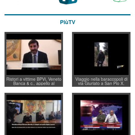
PiùTV
Ristori a vittime BPVi, Veneto
Viaggio nella baraccopoli di
Banca & c., appello al
via Giuriato a San Pio X.
sottosegretario Alessio
Vicenza ai Vicentini: “faremo
Villarosa: per mettere ordine
un regalo di Natale ai
convochi con Di Maio CNCU
residenti”
a supporto della cabina di
regia al Mef