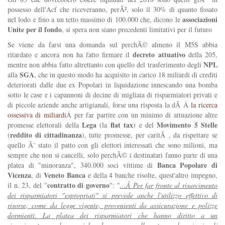
possesso dell'Acf che riceveranno, perÃ², solo il 30% di quanto fissato
associazioni
nel lodo e fino a un tetto massimo di 100.000 che, dicono le
Unite per il fondo
, si spera non siano precedenti limitativi per il futuro
Se viene da farsi una domanda sul perchÃ© almeno il M5S abbia
decreto attuativo
ritardato e ancora non ha fatto firmare il
della 205,
NPL
mentre non abbia fatto altrettanto con quello del trasferimento degli
SGA
alla
, che in questo modo ha acquisito in carico 18 miliardi di crediti
deteriorati dalle due ex Popolari in liquidazione innescando una bomba
sotto le case e i capannoni di decine di migliaia di risparmiatori privati e
di piccole aziende anche artigianali, forse una risposta la dÃ Â
la ricerca
ossessiva di miliardi
Â per far partire con un minimo di attuazione altre
Lega
flat tax
Movimento 5 Stelle
promesse elettorali della
(la
) e del
reddito di cittadinanza
(
), tutte promesse, per caritÃ , da rispettare se
quello Ã¨ stato il patto con gli elettori interessati che sono milioni, ma
sempre che non si cancelli, solo perchÃ© i destinatari fanno parte di una
Banca Popolare di
platea di "minoranza", 340.000 soci vittime di
Vicenza
Veneto Banca
, di
e della 4 banche risolte, quest'altro impegno,
contratto di governo
il n. 23, del "
": "
...Â Per far fronte al risarcimento
dei risparmiatori "espropriati" si prevede anche l'utilizzo effettivo di
risorse, come da legge vigente, provenienti da assicurazione e polizze
dormienti. La platea dei risparmiatori che hanno diritto a un