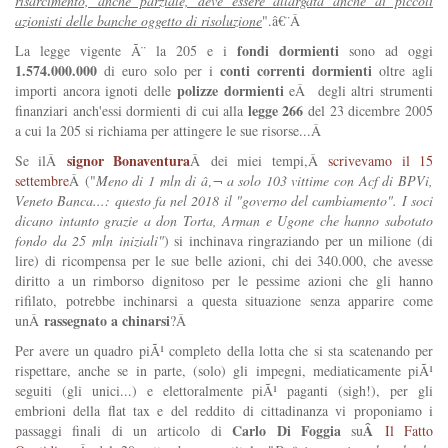
risarcimento, anche parziale, deve essere allargata anche ai piccoli
azionisti delle banche oggetto di risoluzione
".â€¨Â
fondi dormienti
La legge vigente Ã¨ la 205 e i
sono ad oggi
1.574.000.000
conti correnti dormienti
di euro solo per i
oltre agli
polizze dormienti
importi ancora ignoti delle
eÂ degli altri strumenti
legge 266
finanziari anch'essi dormienti di cui alla
del 23 dicembre 2005
a cui la 205 si richiama per attingere le sue risorse...Â
signor Bonaventura
Se ilÂ
Â dei miei tempi,Â
scrivevamo il 15
settembre
Â ("
Meno di 1 mln di â‚¬ a solo 103 vittime con Acf di BPVi,
Veneto Banca...: questo fa nel 2018 il "governo del cambiamento". I soci
dicano intanto grazie a don Torta, Arman e Ugone che hanno sabotato
fondo da 25 mln iniziali"
) si inchinava ringraziando per un milione (di
lire) di ricompensa per le sue belle azioni, chi dei 340.000, che avesse
diritto a un rimborso dignitoso per le pessime azioni che gli hanno
rifilato, potrebbe inchinarsi a questa situazione senza apparire come
rassegnato a chinarsi
unÂ
?
Â
Per avere un quadro piÃ¹ completo della lotta che si sta scatenando per
rispettare, anche se in parte, (solo) gli impegni, mediaticamente piÃ¹
seguiti (gli unici...) e elettoralmente piÃ¹ paganti (sigh!), per gli
embrioni della flat tax e del reddito di cittadinanza vi proponiamo i
Carlo Di Foggia
Â
passaggi finali di un articolo di
su
Il Fatto