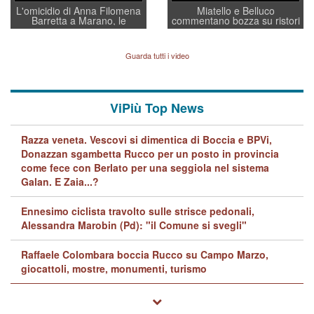
L'omicidio di Anna Filomena
Miatello e Belluco
Barretta a Marano, le
commentano bozza su ristori
indagini dei carabinieri di
BPVi e Veneto Banca
Vicenza sul marito Angelo
Lavarra: più avvincenti di
Guarda tutti i video
quelle di... Barbara D'Urso
ViPiù Top News
Razza veneta. Vescovi si dimentica di Boccia e BPVi,
Donazzan sgambetta Rucco per un posto in provincia
come fece con Berlato per una seggiola nel sistema
Galan. E Zaia...?
Ennesimo ciclista travolto sulle strisce pedonali,
Alessandra Marobin (Pd): "il Comune si svegli"
Raffaele Colombara boccia Rucco su Campo Marzo,
giocattoli, mostre, monumenti, turismo