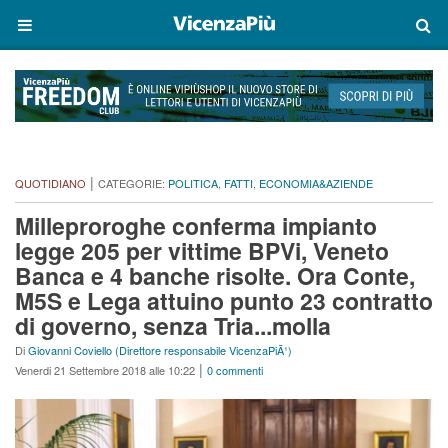
|
QUOTIDIANO
CATEGORIE:
POLITICA
,
FATTI
,
ECONOMIA&AZIENDE
Milleproroghe conferma impianto
legge 205 per vittime BPVi, Veneto
Banca e 4 banche risolte. Ora Conte,
M5S e Lega attuino punto 23 contratto
di governo, senza Tria...molla
Di
Giovanni Coviello (Direttore responsabile VicenzaPiÃ¹)
|
Venerdi 21 Settembre 2018 alle 10:22
0 commenti