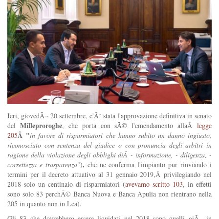
Ieri, giovedÃ¬ 20 settembre, c'Ã¨ stata l'approvazione definitiva in senato
Milleproroghe
del
, che porta con sÃ© l'emendamento allaÂ
legge
Â "
205
in favore di risparmiatori che hanno subito un danno ingiusto,
riconosciuto con sentenza del giudice o con pronuncia degli arbitri in
ragione della violazione degli obblighi diÂ
- informazione, - diligenza, -
,
correttezza e trasparenza
")
che ne conferma l'impianto pur rinviando i
termini per il decreto attuativo al 31 gennaio 2019,Â privilegiando nel
2018 solo un centinaio di risparmiatori (
avevamo scritto 103
, in effetti
sono solo 83 perchÃ© Banca Nuova e Banca Apulia non rientrano nella
205 in quanto non in Lca).
Gli 83 che dovrebbero essere liquidati nel 2018 sono quelli giÃ in