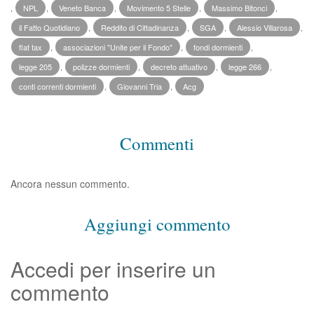
,
NPL
,
Veneto Banca
,
Movimento 5 Stelle
,
Massimo Bitonci
,
il Fatto Quotidiano
,
Reddito di Cittadinanza
,
SGA
,
Alessio Villarosa
,
flat tax
,
associazioni "Unite per il Fondo"
,
fondi dormienti
,
legge 205
,
polizze dormienti
,
decreto attuativo
,
legge 266
,
conti correnti dormienti
,
Giovanni Tria
,
Acg
Commenti
Ancora nessun commento.
Aggiungi commento
Accedi per inserire un
commento