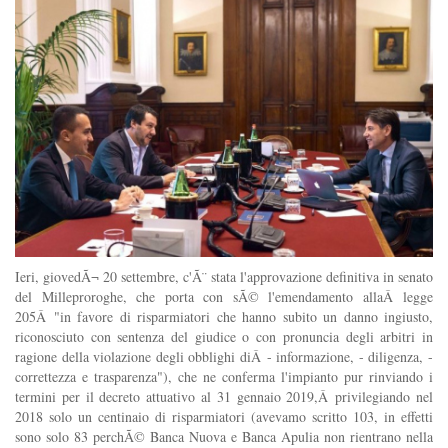
Ieri, giovedÃ¬ 20 settembre, c'Ã¨ stata l'approvazione definitiva in senato
del Milleproroghe, che porta con sÃ© l'emendamento allaÂ legge
205Â "in favore di risparmiatori che hanno subito un danno ingiusto,
riconosciuto con sentenza del giudice o con pronuncia degli arbitri in
ragione della violazione degli obblighi diÂ - informazione, - diligenza, -
correttezza e trasparenza"), che ne conferma l'impianto pur rinviando i
termini per il decreto attuativo al 31 gennaio 2019,Â privilegiando nel
2018 solo un centinaio di risparmiatori (avevamo scritto 103, in effetti
sono solo 83 perchÃ© Banca Nuova e Banca Apulia non rientrano nella