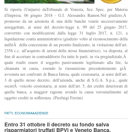
Si riporta (Unijuris) daTribunale di Venezia, Sez. Spec. per Materia
d'Impresa, 06 giugno 2018 - G.I. Alessandra Ramon.Nel giudizio,Â
promosso da un azionista di una delle banche venete successivamente
assoggettate, ai sensi del decreto-legge n. 99 del 25 giugno 2017,
convertito con modificazioni dalla legge 31 luglio 2017, n. 121, a
liquidazione coatta amministrativa (giudizio volto al riconoscimento della
nullitÃ della concessione di un prestito finalizzato, in violazione dell'art.
2358 c.c. all'acquisto di azioni della stessa finanziatrice), va disposta, al
fine di accertare in contradditorio fra tutte le parti, in via pregiudiziale,Â
quale risulti essere il soggetto passivamente legittimato alla lite, la
chiamata in causa, essendo la riassunzione precedentemente giÃ
avvenuta nei confronti di Banca Intesa, quale cessionaria, ai sensi dell'art.
3 di quello stesso decreto, dell'azienda, anche di S.G.A. S.p.a., quale
societÃ -veicolo cessionaria, ai sensi dell'art. 5, dei crediti deteriorati di
quella banca, a maggior ragione avendo la causa verosimilmente ad
oggetto crediti in sofferenza. (Pierluigi Ferrini)
FATTI
,
ECONOMIA&AZIENDE
Entro 31 ottobre il decreto su fondo salva
risparmiatori truffati BPVi e Veneto Banca,