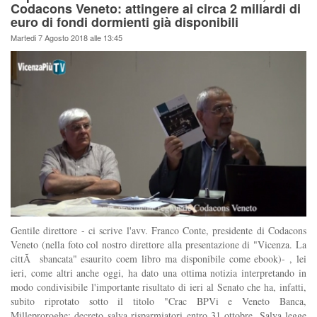
Codacons Veneto: attingere ai circa 2 miliardi di
euro di fondi dormienti già disponibili
Martedi 7 Agosto 2018 alle 13:45
Gentile direttore - ci scrive l'avv. Franco Conte, presidente di Codacons
Veneto (nella foto col nostro direttore alla presentazione di "Vicenza. La
cittÃ sbancata" esaurito coem libro ma disponibile come ebook)- , lei
ieri, come altri anche oggi, ha dato una ottima notizia interpretando in
modo condivisibile l'importante risultato di ieri al Senato che ha, infatti,
subito riprotato sotto il titolo "Crac BPVi e Veneto Banca,
Milleproroghe: decreto salva risparmiatori entro 31 ottobre. Salva legge