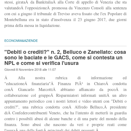
stessi, girataÂ da BankitaliaÂ alla Corte di appello di Venezia che sta
valutandoÂ l'opposizioneÂ promossa da Vincenzo Consoli alla sentenza
con cui a giugno il tribunale di Treviso aveva fissato che l'ex Popolare di
Montebelluna era in stato d'insolvenza il 23 giugno 2017, due giorni
prima della messa in liquidazione.
ECONOMIA&AZIENDE
"Debiti o crediti?" n. 2, Belluco e Zanellato: cosa
sono le baciate e le GACS, come si contesta un
NPL e come si verifica l'usura
Giovedi 8 Novembre 2018 alle 11:07
Â Alla nostra rubrica di informazione ed
"educazioneÂ finanziaria"Â Finanza PiÃ¹ in ChiaroÂ condotta
conÂ Giancarlo MarcottiÂ abbiamo affiancato da pocoÂ in
collaborazione col gruppoÂ Risparmiatori informati unitiÂ un altro
appuntamento periodico con i nostri lettori e video utenti con "Debiti o
crediti?", una rubrica condotta conÂ Alfredo Belluco,Â presidente
diÂ Confedercontribuenti Veneto, che ha l'intento di metterli in guardia
contro i possibili abusi di alcune banche e di una parte del mondo della
finanza. Sono abusi che nascono da veri e proprie reati come
l'usuraÂ una delle fontiÂ principali dei debiti presunti.Â