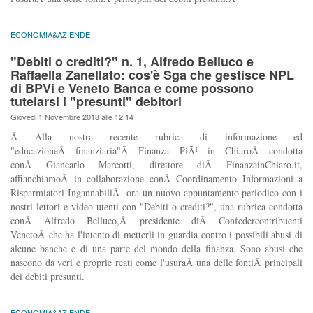
ECONOMIA&AZIENDE
"Debiti o crediti?" n. 1, Alfredo Belluco e
Raffaella Zanellato: cos'è Sga che gestisce NPL
di BPVi e Veneto Banca e come possono
tutelarsi i "presunti" debitori
Giovedi 1 Novembre 2018 alle 12:14
Â Alla nostra recente rubrica di informazione ed
"educazioneÂ finanziaria"Â Finanza PiÃ¹ in ChiaroÂ condotta
conÂ Giancarlo Marcotti, direttore diÂ FinanzainChiaro.it,
affianchiamoÂ in collaborazione conÂ Coordinamento Informazioni a
Risparmiatori IngannabiliÂ ora un nuovo appuntamento periodico con i
nostri lettori e video utenti con "Debiti o crediti?", una rubrica condotta
conÂ Alfredo Belluco,Â presidente diÂ Confedercontribuenti
VenetoÂ che ha l'intento di metterli in guardia contro i possibili abusi di
alcune banche e di una parte del mondo della finanza. Sono abusi che
nascono da veri e proprie reati come l'usuraÂ una delle fontiÂ principali
dei debiti presunti.
ECONOMIA&AZIENDE