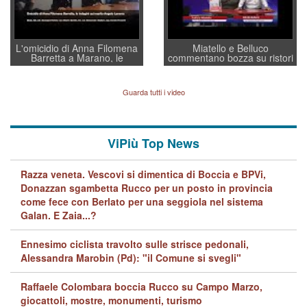
L'omicidio di Anna Filomena
Miatello e Belluco
Barretta a Marano, le
commentano bozza su ristori
indagini dei carabinieri di
BPVi e Veneto Banca
Vicenza sul marito Angelo
Lavarra: più avvincenti di
Guarda tutti i video
quelle di... Barbara D'Urso
ViPiù Top News
Razza veneta. Vescovi si dimentica di Boccia e BPVi,
Donazzan sgambetta Rucco per un posto in provincia
come fece con Berlato per una seggiola nel sistema
Galan. E Zaia...?
Ennesimo ciclista travolto sulle strisce pedonali,
Alessandra Marobin (Pd): "il Comune si svegli"
Raffaele Colombara boccia Rucco su Campo Marzo,
giocattoli, mostre, monumenti, turismo