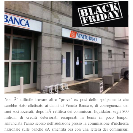
Non Ã¨ difficile trovare altre "prove" ex post dello spolpamento che
sarebbe stato effettuato ai danni di Veneto Banca e, di conseguenza, dei
suoi soci azzerati, dopo laÂ rettifica dei commissari liquidatori sugli 800
milioni di crediti deteriorati recuperati in bonis in poco tempo,
annunciata l'anno scorso nell'audizione presso la commissione d'inchiesta
nazionale sulle banche eÂ smentita ora con una lettera dei commissari