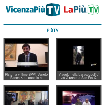
PiùTV
Ristori a vittime BPVi, Veneto
Viaggio nella baraccopoli di
Banca & c., appello al
via Giuriato a San Pio X.
sottosegretario Alessio
Vicenza ai Vicentini: “faremo
Villarosa: per mettere ordine
un regalo di Natale ai
convochi con Di Maio CNCU
residenti”
a supporto della cabina di
regia al Mef