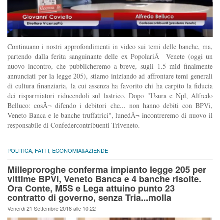
Continuano i nostri approfondimenti in video sui temi delle banche, ma,
partendo dalla ferita sanguinante delle ex PopolariÂ Venete (oggi un
nuovo incontro, che pubblicheremo a breve, sugli 1.5 mld finalmente
annunciati per la legge 205), stiamo iniziando ad affrontare temi generali
di cultura finanziaria, la cui assenza ha favorito chi ha carpito la fiducia
dei risparmiatori riducendoli sul lastrico. Dopo "Usura e Npl, Alfredo
Belluco: cosÃ¬ difendo i debitori che... non hanno debiti con BPVi,
Veneto Banca e le banche truffatrici", lunedÃ¬ incontreremo di nuovo il
responsabile di Confedercontribuenti Triveneto.
POLITICA
,
FATTI
,
ECONOMIA&AZIENDE
Milleproroghe conferma impianto legge 205 per
vittime BPVi, Veneto Banca e 4 banche risolte.
Ora Conte, M5S e Lega attuino punto 23
contratto di governo, senza Tria...molla
Venerdi 21 Settembre 2018 alle 10:22