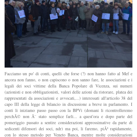
Facciamo un po' di conti, quelli che forse (?) non hanno fatto al Mef e
ancora non fanno, o non capiscono o non sanno fare, le associazioni e i
legali dei soci vittime della Banca Popolare di Vicenza, sui numeri
(azionisti e non obbligazionisti, valori delle azioni da ristorare, platea dei
rappresentati da associazioni e avvocati,...) interessati all'articolo 38 del
capo III della legge di bilancio in discussione a breve in parlamento. I
conti li iniziamo passo passo con la BPVi (domani li ricontrolleremo
perchÃ© non Ã¨ stato semplice farli... a quest'ora e dopo parte del
pomeriggio passato a sentire considerazioni approssimative da parte di
sedicenti difensori dei soci, ndr) ma poi, li faremo, piÃ¹ rapidamente,
con lo stesso metodo per Veneto Banca, mentre molte considerazioni