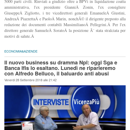
5000 parti civili. Rinviati a giudizio oltre a BPVi in liquidazione coatta
amministrativa, l'ex presidente GianniÂ Zonin, l'ex consigliere
GiuseppeÂ Zigliotto, i tre vicedirettori generali EmanueleÂ Giustini,
AndreaÂ PiazzettaÂ e PaoloÂ Marin, nonchÃ© il dirigente preposto alla
redazione dei documenti contabili MassimilianoÂ Pellegrini.Â Per l'ex
direttore generale SamueleÂ SoratoÂ la posizione Ã¨ stata stralciata per
motivi di salute.Â
ECONOMIA&AZIENDE
Il nuovo business su dramma Npl: oggi Sga e
Banca Ifis lo esaltano. Lunedì ne riparleremo
con Alfredo Belluco, il baluardo anti abusi
Venerdi 28 Settembre 2018 alle 21:42