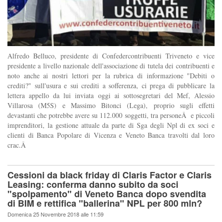
Alfredo Belluco, presidente di Confedercontribuenti Triveneto e vice
presidente a livello nazionale dell'associazione di tutela dei contribuenti e
noto anche ai nostri lettori per la rubrica di informazione "Debiti o
crediti?" sull'usura e sui crediti a sofferenza, ci prega di pubblicare la
lettera appello da lui inviata oggi ai sottosegretari del Mef, Alessio
Villarosa (M5S) e Massimo Bitonci (Lega), proprio sugli effetti
devastanti che potrebbe avere su 112.000 soggetti, tra personeÂ e piccoli
imprenditori, la gestione attuale da parte di Sga degli Npl di ex soci e
clienti di Banca Popolare di Vicenza e Veneto Banca travolti dal loro
crac.Â
Cessioni da black friday di Claris Factor e Claris
Leasing: conferma danno subito da soci
"spolpamento" di Veneto Banca dopo svendita
di BIM e rettifica "ballerina" NPL per 800 mln?
Domenica 25 Novembre 2018 alle 11:59