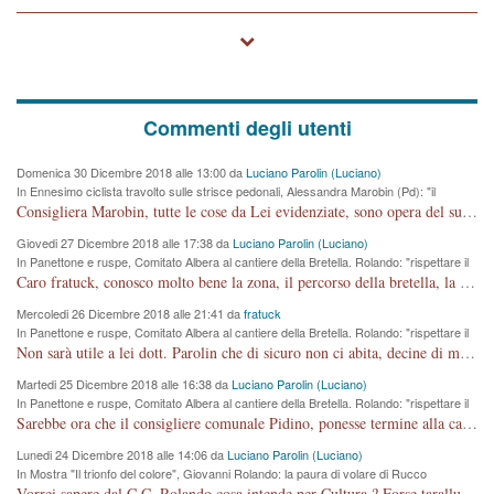
Commenti degli utenti
Domenica 30 Dicembre 2018 alle 13:00 da
Luciano Parolin (Luciano)
In Ennesimo ciclista travolto sulle strisce pedonali, Alessandra Marobin (Pd): "il
Comune si svegli"
Consigliera Marobin, tutte le cose da Lei evidenziate, sono opera del suo ex Assessore e compagno di Partito Antonio Marco Dalla Pozza Assessore alla "progettazione" di piste ciclabili e altre porcherie. A lui manderei il conto da saldare per incidenti e danni alle persone. E' ora che "finiamola." Avete perso rassegnatevi. qui IL SINDACO RUCCO NON C'ENTRA PER NIENTE. CAPITO!!!!!!!! Amen.
Giovedi 27 Dicembre 2018 alle 17:38 da
Luciano Parolin (Luciano)
In Panettone e ruspe, Comitato Albera al cantiere della Bretella. Rolando: "rispettare il
cronoprogramma"
Caro fratuck, conosco molto bene la zona, il percorso della bretella, la situazione dei cittadini, abito in Viale Trento. A partire dal 2003 ho partecipato al Comitato di Maddalene pro bretella, e a riunioni propositive per apportare modifiche al progetto. Numerose mie foto del territorio sono arrivate a Roma, altri miei interventi (non graditi dalla Sx) sono stati pubblicati dal GdV, assieme ad altri come Ciro Asproso, ora favorevole alla bretella. Ho partecipato alla raccolta firme per la chiusura della strada x 5 giorni eseguita dal Sindaco Hullwech per sforamento 180 Micro/g. Pertanto come impegno per la tematica sono apposto con la coscienza. Ora il Progetto è partito, fine! Voglio dire che la nuova Giunta "comunale" non c'entra più. L'opera sarà "malauguratamente" eseguita, ma non con il mio placet. Il Consigliere Comunale dovrebbe capire che la campagna elettorale è finita, con buona pace di tutti. Quello che invece dovrebbe interessare è la proprietà della strada, dall'uscita autostradale Ovest, sino alla Rotatoria dell'Albara, vi sono tre possessori: Autostrade SpA; La Provincia, il Comune. Come la mettiamo per il futuro ? I costi, da 50 sono saliti a 100 milioni di € come dire 20 milioni a KM (!) da non credere. Comunque si farà. Ma nessuno canti Vittoria, anzi meglio non farne un ulteriore fatto "partitico" per questioni elettorali o di seggio. Se mi manda la sua mail, sono disponibile ad inviare i documenti e le foto sopra descritte. Con ossequi, Luciano Parolin
Mercoledi 26 Dicembre 2018 alle 21:41 da
fratuck
In Panettone e ruspe, Comitato Albera al cantiere della Bretella. Rolando: "rispettare il
cronoprogramma"
Non sarà utile a lei dott. Parolin che di sicuro non ci abita, decine di migliaia di TIR, automobili e padroncini che passano quotidianamente per una strada appena rotabile, non è più possibile stendere i panni, attraversare la strada senza rischiare la morte, le case stanno crepando, i tempi sono cambiati e la bretella non passerà assolutamente per maddalene (ma cosa sta a dire?!), dia invece responsabilità a chi ha costruito tagliando la strada che doveva invece terminare a isola vicentina e non al moracchino lasciando Motta di Costabissara ancora in panne di traffico. I tempi sono cambiati dottore e se l'anagrafe della vita stagna nell'essere umano impressioni conservatrici, la società non le considera perchè va avanti, si industrializza e ha bisogno di infrastrutture e di sviluppo. Ultima considerazione, se è geloso di Rolando perchè vede in lui solo campagne politiche mentre si difendono i SOLI diritti dei cittadini, la preghiamo faccia considerazioni più appropriate. Saluti e complimenti per i suoi scritti.
Martedi 25 Dicembre 2018 alle 16:38 da
Luciano Parolin (Luciano)
In Panettone e ruspe, Comitato Albera al cantiere della Bretella. Rolando: "rispettare il
cronoprogramma"
Sarebbe ora che il consigliere comunale Pidino, ponesse termine alla campagna elettorale nel territorio del suo seggio Villaggio del Sole. La tiraca è iniziata, distruggerà 6 km di prateria ovest della città, ricca di fonti e sorgenti d'acqua. I cittadini di Maddalene non avranno più Pace la notte. Molta colpa per la costruzione di questa Strada è proprio del signor Rolando,dei suoi gazebo mobili e che vuol far passare questa opera VANDALICA come progetto "utile" a chi ? Non è cosa seria sig. Rolando!
Lunedi 24 Dicembre 2018 alle 14:06 da
Luciano Parolin (Luciano)
In Mostra "Il trionfo del colore", Giovanni Rolando: la paura di volare di Rucco
Vorrei sapere dal C.C. Rolando cosa intende per Cultura ? Forse tarallucci, vino e sagre, o spaghetti tricolori del PD ? Il continuo (s)parlare della mostra a Palazzo Chiericati caro consigliere DANNEGGIA FORTEMENTE l'immagine della città TUTTA e fa deviare i consensi che in RUSSIA (badi bene ex U.R.S.S.) sono ECCELLENTI. A livello artistico l'evento è di alta Valenza culturale, COMPITO di Tutta la Cittadinanza fare il possibile per propagandare l'iniziativa senza farne UN CASO PARTITICO come fa Lei da sempre. Meno Gazebo + Partecipazione! E così sia. Amen.