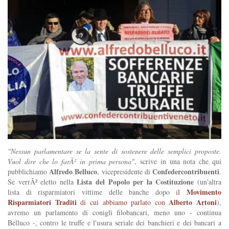
"Nessun parlamentare se la sente di sostenere delle semplici proposte.
Vuol dire che lo farÃ² in prima persona"
, scrive in una nota che qui
Alfredo Belluco
Confedercontribuenti
pubblichiamo
, vicepresidente di
.
Lista del Popolo per la Costituzione
Se verrÃ² eletto nella
(un'altra
Movimento
lista di risparmiatori vittime delle banche dopo i
l
Risparmiatori Traditi
Alberto Artoni
di cui abbiamo parlato con
),
avremo un parlamento di conigli filobancari, meno uno - continua
Belluco -, contro le truffe e l'usura seriale dei banchieri e dei bancari a