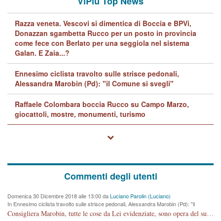
ViPiù Top News
Razza veneta. Vescovi si dimentica di Boccia e BPVi,
Donazzan sgambetta Rucco per un posto in provincia
come fece con Berlato per una seggiola nel sistema
Galan. E Zaia...?
Ennesimo ciclista travolto sulle strisce pedonali,
Alessandra Marobin (Pd): "il Comune si svegli"
Raffaele Colombara boccia Rucco su Campo Marzo,
giocattoli, mostre, monumenti, turismo
Commenti degli utenti
Domenica 30 Dicembre 2018 alle 13:00 da
Luciano Parolin (Luciano)
In Ennesimo ciclista travolto sulle strisce pedonali, Alessandra Marobin (Pd): "il
Comune si svegli"
Consigliera Marobin, tutte le cose da Lei evidenziate, sono opera del suo ex Assessore e compagno di Partito Antonio Marco Dalla Pozza Assessore alla "progettazione" di piste ciclabili e altre porcherie. A lui manderei il conto da saldare per incidenti e danni alle persone. E' ora che "finiamola." Avete perso rassegnatevi. qui IL SINDACO RUCCO NON C'ENTRA PER NIENTE. CAPITO!!!!!!!! Amen.