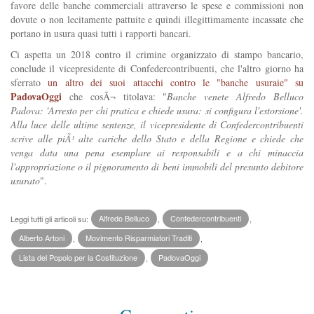
favore delle banche commerciali attraverso le spese e commissioni non
dovute o non lecitamente pattuite e quindi illegittimamente incassate che
portano in usura quasi tutti i rapporti bancari.
Ci aspetta un 2018 contro il crimine organizzato di stampo bancario,
conclude il vicepresidente di Confedercontribuenti, che l'altro giorno ha
sferrato
un altro dei suoi attacchi contro le "banche usuraie" su
PadovaOggi
che cosÃ¬ titolava: "
Banche venete Alfredo Belluco
Padova: 'Arresto per chi pratica e chiede usura: si configura l'estorsione'.
Alla luce delle ultime sentenze, il vicepresidente di Confedercontribuenti
scrive alle piÃ¹ alte cariche dello Stato e della Regione e chiede che
venga data una pena esemplare ai responsabili e a chi minaccia
l'appropriazione o il pignoramento di beni immobili del presunto debitore
usurato
".
Leggi tutti gli articoli su:
Alfredo Belluco
,
Confedercontribuenti
,
Alberto Artoni
,
Movimento Risparmiatori Traditi
,
Lista del Popolo per la Costituzione
,
PadovaOggi