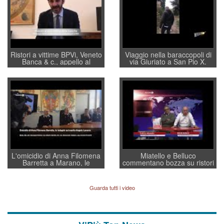
Ristori a vittime BPVi, Veneto
Viaggio nella baraccopoli di
Banca & c., appello al
via Giuriato a San Pio X.
sottosegretario Alessio
Vicenza ai Vicentini: “faremo
Villarosa: per mettere ordine
un regalo di Natale ai
convochi con Di Maio CNCU
residenti”
a supporto della cabina di
regia al Mef
L'omicidio di Anna Filomena
Miatello e Belluco
Barretta a Marano, le
commentano bozza su ristori
indagini dei carabinieri di
BPVi e Veneto Banca
Vicenza sul marito Angelo
Lavarra: più avvincenti di
Guarda tutti i video
quelle di... Barbara D'Urso