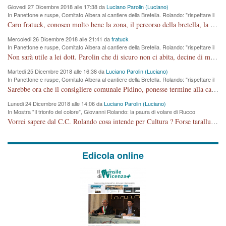
Giovedi 27 Dicembre 2018 alle 17:38 da
Luciano Parolin (Luciano)
In Panettone e ruspe, Comitato Albera al cantiere della Bretella. Rolando: "rispettare il
cronoprogramma"
Caro fratuck, conosco molto bene la zona, il percorso della bretella, la situazione dei cittadini, abito in Viale Trento. A partire dal 2003 ho partecipato al Comitato di Maddalene pro bretella, e a riunioni propositive per apportare modifiche al progetto. Numerose mie foto del territorio sono arrivate a Roma, altri miei interventi (non graditi dalla Sx) sono stati pubblicati dal GdV, assieme ad altri come Ciro Asproso, ora favorevole alla bretella. Ho partecipato alla raccolta firme per la chiusura della strada x 5 giorni eseguita dal Sindaco Hullwech per sforamento 180 Micro/g. Pertanto come impegno per la tematica sono apposto con la coscienza. Ora il Progetto è partito, fine! Voglio dire che la nuova Giunta "comunale" non c'entra più. L'opera sarà "malauguratamente" eseguita, ma non con il mio placet. Il Consigliere Comunale dovrebbe capire che la campagna elettorale è finita, con buona pace di tutti. Quello che invece dovrebbe interessare è la proprietà della strada, dall'uscita autostradale Ovest, sino alla Rotatoria dell'Albara, vi sono tre possessori: Autostrade SpA; La Provincia, il Comune. Come la mettiamo per il futuro ? I costi, da 50 sono saliti a 100 milioni di € come dire 20 milioni a KM (!) da non credere. Comunque si farà. Ma nessuno canti Vittoria, anzi meglio non farne un ulteriore fatto "partitico" per questioni elettorali o di seggio. Se mi manda la sua mail, sono disponibile ad inviare i documenti e le foto sopra descritte. Con ossequi, Luciano Parolin
Mercoledi 26 Dicembre 2018 alle 21:41 da
fratuck
In Panettone e ruspe, Comitato Albera al cantiere della Bretella. Rolando: "rispettare il
cronoprogramma"
Non sarà utile a lei dott. Parolin che di sicuro non ci abita, decine di migliaia di TIR, automobili e padroncini che passano quotidianamente per una strada appena rotabile, non è più possibile stendere i panni, attraversare la strada senza rischiare la morte, le case stanno crepando, i tempi sono cambiati e la bretella non passerà assolutamente per maddalene (ma cosa sta a dire?!), dia invece responsabilità a chi ha costruito tagliando la strada che doveva invece terminare a isola vicentina e non al moracchino lasciando Motta di Costabissara ancora in panne di traffico. I tempi sono cambiati dottore e se l'anagrafe della vita stagna nell'essere umano impressioni conservatrici, la società non le considera perchè va avanti, si industrializza e ha bisogno di infrastrutture e di sviluppo. Ultima considerazione, se è geloso di Rolando perchè vede in lui solo campagne politiche mentre si difendono i SOLI diritti dei cittadini, la preghiamo faccia considerazioni più appropriate. Saluti e complimenti per i suoi scritti.
Martedi 25 Dicembre 2018 alle 16:38 da
Luciano Parolin (Luciano)
In Panettone e ruspe, Comitato Albera al cantiere della Bretella. Rolando: "rispettare il
cronoprogramma"
Sarebbe ora che il consigliere comunale Pidino, ponesse termine alla campagna elettorale nel territorio del suo seggio Villaggio del Sole. La tiraca è iniziata, distruggerà 6 km di prateria ovest della città, ricca di fonti e sorgenti d'acqua. I cittadini di Maddalene non avranno più Pace la notte. Molta colpa per la costruzione di questa Strada è proprio del signor Rolando,dei suoi gazebo mobili e che vuol far passare questa opera VANDALICA come progetto "utile" a chi ? Non è cosa seria sig. Rolando!
Lunedi 24 Dicembre 2018 alle 14:06 da
Luciano Parolin (Luciano)
In Mostra "Il trionfo del colore", Giovanni Rolando: la paura di volare di Rucco
Vorrei sapere dal C.C. Rolando cosa intende per Cultura ? Forse tarallucci, vino e sagre, o spaghetti tricolori del PD ? Il continuo (s)parlare della mostra a Palazzo Chiericati caro consigliere DANNEGGIA FORTEMENTE l'immagine della città TUTTA e fa deviare i consensi che in RUSSIA (badi bene ex U.R.S.S.) sono ECCELLENTI. A livello artistico l'evento è di alta Valenza culturale, COMPITO di Tutta la Cittadinanza fare il possibile per propagandare l'iniziativa senza farne UN CASO PARTITICO come fa Lei da sempre. Meno Gazebo + Partecipazione! E così sia. Amen.
Edicola online