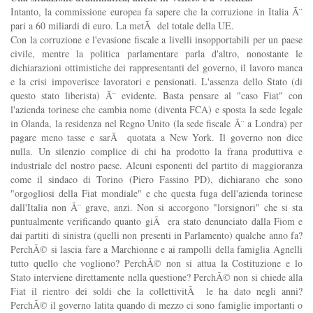
Intanto, la commissione europea fa sapere che la corruzione in Italia Ã¨
pari a 60 miliardi di euro. La metÃ del totale della UE.
Con la corruzione e l'evasione fiscale a livelli insopportabili per un paese
civile, mentre la politica parlamentare parla d'altro, nonostante le
dichiarazioni ottimistiche dei rappresentanti del governo, il lavoro manca
e la crisi impoverisce lavoratori e pensionati. L'assenza dello Stato (di
questo stato liberista) Ã¨ evidente. Basta pensare al "caso Fiat" con
l'azienda torinese che cambia nome (diventa FCA) e sposta la sede legale
in Olanda, la residenza nel Regno Unito (la sede fiscale Ã¨ a Londra) per
pagare meno tasse e sarÃ quotata a New York. Il governo non dice
nulla. Un silenzio complice di chi ha prodotto la frana produttiva e
industriale del nostro paese. Alcuni esponenti del partito di maggioranza
come il sindaco di Torino (Piero Fassino PD), dichiarano che sono
"orgogliosi della Fiat mondiale" e che questa fuga dell'azienda torinese
dall'Italia non Ã¨ grave, anzi. Non si accorgono "lorsignori" che si sta
puntualmente verificando quanto giÃ era stato denunciato dalla Fiom e
dai partiti di sinistra (quelli non presenti in Parlamento) qualche anno fa?
PerchÃ© si lascia fare a Marchionne e ai rampolli della famiglia Agnelli
tutto quello che vogliono? PerchÃ© non si attua la Costituzione e lo
Stato interviene direttamente nella questione? PerchÃ© non si chiede alla
Fiat il rientro dei soldi che la collettivitÃ le ha dato negli anni?
PerchÃ© il governo latita quando di mezzo ci sono famiglie importanti o