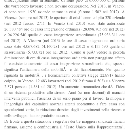
disoccupazione sono in aumento. Ci sono piÃ¹ di 6.000.000 di persone
che vorrebbero lavorare e non trovano occupazione. Nel 2013, in Veneto,
ci sono state 1.930 aziende entrate in crisi (furono 1.502 nel 2012). A
Vicenza (sempre nel 2013) le aperture di crisi hanno colpito 320 aziende
(nel 2012 furono 271). In Veneto (nel 2013) sono state autorizzate
26.380.484 ore di cassa integrazione ordinaria (28.098.705 ore nel 2012)
e 94.226.540 quelle di cassa integrazione straordinaria (75.938.311 ore
nel 2012). A Vicenza (nel 2013) le ore di cassa integrazione ordinaria
sono state 4.067.682 (4.160.281 ore nel 2012) e 6.133.590 quelle di
straordinaria (5.733.721 ore nel 2012). Come si puÃ² vedere la piccola
diminuzione di ore di cassa integrazione ordinaria non pareggiano affatto
il consistente aumento di cassa integrazione straordinaria che, spesso,
significa l'anticamera della mobilitÃ e del licenziamento. Per quanto
riguarda la mobilitÃ , i licenziamenti collettivi (legge 223/91) hanno
colpito, in Veneto, 12.483 lavoratori (nel 2012 furono 8.503) e a Vicenza
2.371 persone (1.581 nel 2012). Un aumento drammatico che dÃ l'idea
di un sistema produttivo allo stremo. Anni (se non decenni) di mancati
interventi pubblici, l'assenza di un serio piano per il lavoro, la miopia e
l'ingordigia dei capitalisti nostrani attenti soprattutto a fare cassa con
speculazioni varie, la riduzione drastica degli investimenti nella ricerca e
nello sviluppo, hanno prodotto macerie.
Di fronte a questa situazione i segretari dei tre maggiori sindacati italiani
firmano, assieme a confindustria il "Testo Unico sulla Rappresentanza",