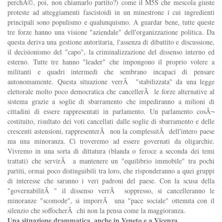
perchÃ©, poi, non chiamarlo partito?) come il M5S che mescola giuste
proteste ad atteggiamenti fascistoidi in un minestrone i cui ingredienti
principali sono populismo e qualunquismo. A guardar bene, tutte queste
tre forze hanno una visione "aziendale" dell'organizzazione politica. Da
questa deriva una gestione autoritaria, l'assenza di dibattito e discussione,
il decisionismo del "capo", la criminalizzazione del dissenso interno ed
esterno. Tutte tre hanno "leader" che impongono il proprio volere a
militanti e quadri intermedi che sembrano incapaci di pensare
autonomamente. Questa situazione verrÃ "stabilizzata" da una legge
elettorale molto poco democratica che cancellerÃ le forze alternative al
sistema grazie a soglie di sbarramento che impediranno a milioni di
cittadini di essere rappresentati in parlamento. Un parlamento cosÃ¬
costituito, risultato dei voti cancellati dalle soglie di sbarramento e delle
crescenti astensioni, rappresenterÃ non la complessitÃ dell'intero paese
ma una minoranza. Ci troveremo ad essere governati da oligarchie.
Vivremo in una sorta di dittatura (blanda o feroce a seconda dei temi
trattati) che servirÃ a mantenere un "equilibrio immobile" tra pochi
partiti, ormai poco distinguibili tra loro, che risponderanno a quei gruppi
di interesse che saranno i veri padroni del paese. Con la scusa della
"governabilitÃ " il dissenso verrÃ soppresso, si cancelleranno le
minoranze "scomode", si imporrÃ una "pace sociale" ottenuta con il
silenzio che soffocherÃ chi non la pensa come la maggioranza.
Una situazione drammatica, anche in Veneto e a Vicenza.