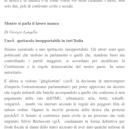
di destra e di sinistra o di come volete voi stessi chiamare i molti, non
solo due, poli di confronto civile e sociale.
Mentre si parla il lavoro manca
Di Giorgio Langella
UnoÂ spettacolo insopportabile in tutt'Italia
Stiamo assistendo a uno spettacolo insopportabile. Gli attori sono quei
politicanti che siedono in parlamento o quelli che, standone fuori ma
controllando i partiti maggiori, si accordano per modificare la
Costituzione e le regole democratiche del nostro paese. In senso
autoritario.
E allora si vedono "ghigliottine" (cioÃ¨ la decisione di interrompere
d'imperio l'ostruzionismo parlamentare) per poter approvare un decreto
che regala miliardi alle banche accorpandolo a quello che conferma il non
pagamento della rata dell'IMU, schiamazzi, urla, botte, schiaffi,
volgaritÃ , insulti via internet secondo le regole dei peggiori film di
infimo ordine. Oppure le incivili proteste della destra che protesta
perchÃ© il Senato si costituisce parte civile in un processo che vede
imputato Silvio Berlusconi (giÃ condannato in forma definitiva per
frode fiscale ai danni dello stato) accusato di aver dato qualche milione di