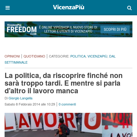
|
|
OPINIONI
QUOTIDIANO
CATEGORIE:
POLITICA
,
VICENZAPIÙ
,
DAL
SETTIMANALE
La politica, da riscoprire finché non
sarà troppo tardi. E mentre si parla
d'altro il lavoro manca
Di
Giorgio Langella
|
Sabato 8 Febbraio 2014 alle 10:29
0 commenti