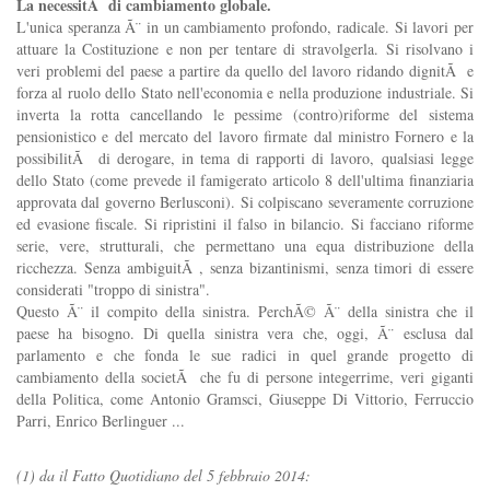
La necessitÃ di cambiamento globale.
L'unica speranza Ã¨ in un cambiamento profondo, radicale. Si lavori per
attuare la Costituzione e non per tentare di stravolgerla. Si risolvano i
veri problemi del paese a partire da quello del lavoro ridando dignitÃ e
forza al ruolo dello Stato nell'economia e nella produzione industriale. Si
inverta la rotta cancellando le pessime (contro)riforme del sistema
pensionistico e del mercato del lavoro firmate dal ministro Fornero e la
possibilitÃ di derogare, in tema di rapporti di lavoro, qualsiasi legge
dello Stato (come prevede il famigerato articolo 8 dell'ultima finanziaria
approvata dal governo Berlusconi). Si colpiscano severamente corruzione
ed evasione fiscale. Si ripristini il falso in bilancio. Si facciano riforme
serie, vere, strutturali, che permettano una equa distribuzione della
ricchezza. Senza ambiguitÃ , senza bizantinismi, senza timori di essere
considerati "troppo di sinistra".
Questo Ã¨ il compito della sinistra. PerchÃ© Ã¨ della sinistra che il
paese ha bisogno. Di quella sinistra vera che, oggi, Ã¨ esclusa dal
parlamento e che fonda le sue radici in quel grande progetto di
cambiamento della societÃ che fu di persone integerrime, veri giganti
della Politica, come Antonio Gramsci, Giuseppe Di Vittorio, Ferruccio
Parri, Enrico Berlinguer ...
(1) da il Fatto Quotidiano del 5 febbraio 2014: