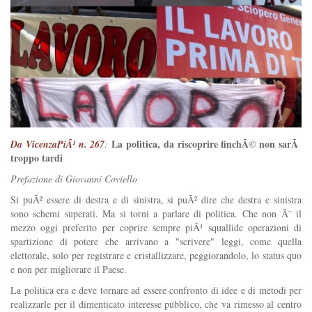
La politica, da riscoprire finchÃ© non sarÃ
Da VicenzaPiÃ¹ n. 267
:
troppo tardi
Prefazione di Giovanni Coviello
Si puÃ² essere di destra e di sinistra, si puÃ² dire che destra e sinistra
sono schemi superati. Ma si torni a parlare di politica. Che non Ã¨ il
mezzo oggi preferito per coprire sempre piÃ¹ squallide operazioni di
spartizione di potere che arrivano a "scrivere" leggi, come quella
elettorale, solo per registrare e cristallizzare, peggiorandolo, lo status quo
e non per migliorare il Paese.
La politica era e deve tornare ad essere confronto di idee e di metodi per
realizzarle per il dimenticato interesse pubblico, che va rimesso al centro