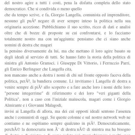
del nostro agire a tutti i costi, pena la disfatta completa dello stato
democratico. Che si condivida o meno quello
che da tempo scrive, e fa, Giorgio Langella, comunista ed imprenditore,
nessuno gli puÃ² negare di aver sempre inteso la politica nella sua
originaria accezione. Pubblichiamo il suo scritto, ricco di dati e analisi
oltre che di bozze di proposte su cui confrontarsi, e lo facciamo
totalmente nostro ma con un'aggiunta: pensiamo che ci siano anche
uomini di destra che magari
la pensino diversamente da lui, ma che mettano il loro agire basato su
degli ideali al servizio di tutti. Se hanno fatto la storia della politica di
sinistra gli Antonio Gramsci, i Giuseppe Di Vittorio, i Ferruccio Parri,
gli Enrico Berlinguer che Langella cita,
non mancano anche a destra i nomi di chi sul fronte opposto faceva della
politica, perÃ², la bandiera comune. Li invitiamo i Langella di destra a
venire sempre di piÃ¹ allo scoperto e a fare anche loro i nomi delle loro
"persone integerrime" di riferimento e dei loro "veri giganti della
Politica", non a caso con l'iniziale maiuscola, magari come i Giorgio
Almirante e i Giovanni Malagodi,
invisi ai Langella di allora, ma dei cui opposti ideali sentono l'assenza
anche i comunisti di oggi. Su queste colonne e sul nostro network web ne
contiamo e ne ospitiamo sempre qualcuno in piÃ¹. Democraticamente,
perchÃ© la democrazia non Ã¨ di destra nÃ© di sinistra ma ha bisogno