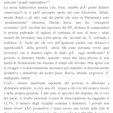
sedicenti "grandi imprenditori"?
La stessa malinconica assenza (che, forse, sarebbe piÃ¹ giusto definire
connivenza?) la si puÃ² percepire anche nel caso Electrolux. Infatti,
mentre Renzi e gli altri capi dei partiti che sono in Parlamento sono
"prudentemente" silenziosi, Davide Serra, uno dei "consiglieri
economici" piÃ¹ ascoltati dal segretario del PD, dichiara di comprendere
la pretesa padronale di tagliare di centinaia di euro al mese i salari
mensili dei lavoratori, una scelta questa che, secondo lui, Ã¨ razionale e
realistica. Ãˆ facile per chi vive nell'agiatezza parlare con distacco e
superficialitÃ della povertÃ altrui. Ma come potranno vivere quei
lavoratori con il drastico taglio di salari giÃ oggi insufficienti? Il
governo si dimostra timido, spaesato, senza una linea precisa se non
quella di dichiarazioni che lasciano il tempo che trovano. Non agisce con
il coraggio e la determinazione necessarie per impedire la desertificazione
produttiva e industriale del nostro paese. Rinvia, attende, tergiversa. Ãˆ
inadeguato, inutile.
CosÃ¬, mentre importanti esponenti del governo si affrettano a
dichiararsi ottimisti, la crisi non dÃ tregua a chi vive del proprio lavoro
e della propria pensione. I dati sono lo specchio del dramma che si vive
nel paese. A livello nazionale il tasso di disoccupazione ha raggiunto il
12,7%, il numero degli occupati continua a diminuire, i giovani non
hanno lavoro nÃ© prospettive, i senza lavoro non iscritti nelle liste di