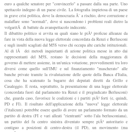
euro a qualche senatore per "convincerlo" a passare dalla sua parte. Uno
spettacolo indegno di un paese civile. La fotografia impietosa di un paese
in grave crisi politica, dove la democrazia Ã¨ a rischio, dove corruzione e
malaffare sono "normali", dove si nascondono i problemi reali dietro la
volgaritÃ di battute da avanspettacolo indecente.
Il dibattito politico si avvita su quali siano le piÃ¹ proficue alleanze da
fare in vista della nuova legge elettorale concordata da Renzi e Berlusconi
e sugli insulti scagliati dal M5S verso chi occupa alte cariche istituzionali.
Al di lÃ dei metodi inquietanti di azione politica messe in atto dai
rappresentanti del M5S, restano le decisioni della maggioranza di
governo di mettere assieme, in un'unica votazione, provvedimenti tra loro
diversi come quello sull'IMU e sul finanziamento "mascherato" alle
banche private tramite la rivalutazione delle quote della Banca d'Italia,
cosa che ha scatenato la bagarre dei deputati diretti da Grillo e
Casaleggio. E resta, soprattutto, la presentazione di una legge elettorale
(concordata fuori dal parlamento tra Renzi e il pregiudicato Berlusconi)
che, guarda caso, favorisce le coalizioni e i partiti piÃ¹ forti (e, quindi,
PD e FI). Il risultato dell'applicazione della "nuova" legge elettorale
(l'italicum) potrebbe essere quello di avere un parlamento formato da un
partito di destra (FI e vari alleati "rientranti" sotto l'ala berlusconiana),
un partito del fu centro sinistra diventato sempre piÃ¹ autoritario e
contiguo a posizioni di centro-destra (il PD), un movimento (ma