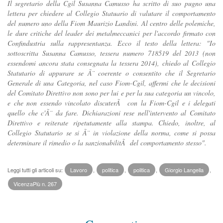
Il segretario della Cgil Susanna Camusso ha scritto di suo pugno una
lettera per chiedere al Collegio Statuario di valutare il comportamento
del numero uno della Fiom Maurizio Landini. Al centro delle polemiche,
le dure critiche del leader dei metalmeccanici per l'accordo firmato con
Confindustria sulla rappresentanza. Ecco il testo della lettera: "Io
sottoscritta Susanna Camusso, tessera numero 718519 del 2013 (non
essendomi ancora stata consegnata la tessera 2014), chiedo al Collegio
Statutario di appurare se Ã¨ coerente o consentito che il Segretario
Generale di una Categoria, nel caso Fiom-Cgil, affermi che le decisioni
del Comitato Direttivo non sono per lui e per la sua categoria un vincolo,
e che non essendo vincolato discuterÃ con la Fiom-Cgil e i delegati
quello che c'Ã¨ da fare. Dichiarazioni rese nell'intervento al Comitato
Direttivo e reiterate ripetutamente alla stampa. Chiedo, inoltre, al
Collegio Statutario se si Ã¨ in violazione della norma, come si possa
determinare il rimedio o la sanzionabilitÃ del comportamento stesso".
Leggi tutti gli articoli su:
Lavoro
,
politica
,
politica
,
Giorgio Langella
,
VicenzaPiù n. 267