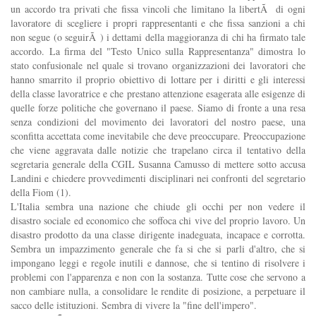
un accordo tra privati che fissa vincoli che limitano la libertÃ di ogni
lavoratore di scegliere i propri rappresentanti e che fissa sanzioni a chi
non segue (o seguirÃ ) i dettami della maggioranza di chi ha firmato tale
accordo. La firma del "Testo Unico sulla Rappresentanza" dimostra lo
stato confusionale nel quale si trovano organizzazioni dei lavoratori che
hanno smarrito il proprio obiettivo di lottare per i diritti e gli interessi
della classe lavoratrice e che prestano attenzione esagerata alle esigenze di
quelle forze politiche che governano il paese. Siamo di fronte a una resa
senza condizioni del movimento dei lavoratori del nostro paese, una
sconfitta accettata come inevitabile che deve preoccupare. Preoccupazione
che viene aggravata dalle notizie che trapelano circa il tentativo della
segretaria generale della CGIL Susanna Camusso di mettere sotto accusa
Landini e chiedere provvedimenti disciplinari nei confronti del segretario
della Fiom (1).
L'Italia sembra una nazione che chiude gli occhi per non vedere il
disastro sociale ed economico che soffoca chi vive del proprio lavoro. Un
disastro prodotto da una classe dirigente inadeguata, incapace e corrotta.
Sembra un impazzimento generale che fa si che si parli d'altro, che si
impongano leggi e regole inutili e dannose, che si tentino di risolvere i
problemi con l'apparenza e non con la sostanza. Tutte cose che servono a
non cambiare nulla, a consolidare le rendite di posizione, a perpetuare il
sacco delle istituzioni. Sembra di vivere la "fine dell'impero".