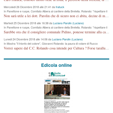
Mercoledi 26 Dicembre 2018 alle 21:41 da
fratuck
In Panettone e ruspe, Comitato Albera al cantiere della Bretella. Rolando: "rispettare il
cronoprogramma"
Non sarà utile a lei dott. Parolin che di sicuro non ci abita, decine di migliaia di TIR, automobili e padroncini che passano quotidianamente per una strada appena rotabile, non è più possibile stendere i panni, attraversare la strada senza rischiare la morte, le case stanno crepando, i tempi sono cambiati e la bretella non passerà assolutamente per maddalene (ma cosa sta a dire?!), dia invece responsabilità a chi ha costruito tagliando la strada che doveva invece terminare a isola vicentina e non al moracchino lasciando Motta di Costabissara ancora in panne di traffico. I tempi sono cambiati dottore e se l'anagrafe della vita stagna nell'essere umano impressioni conservatrici, la società non le considera perchè va avanti, si industrializza e ha bisogno di infrastrutture e di sviluppo. Ultima considerazione, se è geloso di Rolando perchè vede in lui solo campagne politiche mentre si difendono i SOLI diritti dei cittadini, la preghiamo faccia considerazioni più appropriate. Saluti e complimenti per i suoi scritti.
Martedi 25 Dicembre 2018 alle 16:38 da
Luciano Parolin (Luciano)
In Panettone e ruspe, Comitato Albera al cantiere della Bretella. Rolando: "rispettare il
cronoprogramma"
Sarebbe ora che il consigliere comunale Pidino, ponesse termine alla campagna elettorale nel territorio del suo seggio Villaggio del Sole. La tiraca è iniziata, distruggerà 6 km di prateria ovest della città, ricca di fonti e sorgenti d'acqua. I cittadini di Maddalene non avranno più Pace la notte. Molta colpa per la costruzione di questa Strada è proprio del signor Rolando,dei suoi gazebo mobili e che vuol far passare questa opera VANDALICA come progetto "utile" a chi ? Non è cosa seria sig. Rolando!
Lunedi 24 Dicembre 2018 alle 14:06 da
Luciano Parolin (Luciano)
In Mostra "Il trionfo del colore", Giovanni Rolando: la paura di volare di Rucco
Vorrei sapere dal C.C. Rolando cosa intende per Cultura ? Forse tarallucci, vino e sagre, o spaghetti tricolori del PD ? Il continuo (s)parlare della mostra a Palazzo Chiericati caro consigliere DANNEGGIA FORTEMENTE l'immagine della città TUTTA e fa deviare i consensi che in RUSSIA (badi bene ex U.R.S.S.) sono ECCELLENTI. A livello artistico l'evento è di alta Valenza culturale, COMPITO di Tutta la Cittadinanza fare il possibile per propagandare l'iniziativa senza farne UN CASO PARTITICO come fa Lei da sempre. Meno Gazebo + Partecipazione! E così sia. Amen.
Edicola online