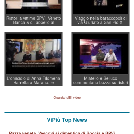
Ristori a vittime BPVi, Veneto
Viaggio nella baraccopoli di
Banca & c., appello al
via Giuriato a San Pio X.
sottosegretario Alessio
Vicenza ai Vicentini: “faremo
Villarosa: per mettere ordine
un regalo di Natale ai
convochi con Di Maio CNCU
residenti”
a supporto della cabina di
regia al Mef
L'omicidio di Anna Filomena
Miatello e Belluco
Barretta a Marano, le
commentano bozza su ristori
indagini dei carabinieri di
BPVi e Veneto Banca
Vicenza sul marito Angelo
Lavarra: più avvincenti di
Guarda tutti i video
quelle di... Barbara D'Urso
ViPiù Top News
Razza veneta. Vescovi si dimentica di Boccia e BPVi,