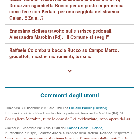
Donazzan sgambetta Rucco per un posto in provincia
come fece con Berlato per una seggiola nel sistema
Galan. E Zaia...?
Ennesimo ciclista travolto sulle strisce pedonali,
Alessandra Marobin (Pd): "il Comune si svegli"
Raffaele Colombara boccia Rucco su Campo Marzo,
giocattoli, mostre, monumenti, turismo
Commenti degli utenti
Domenica 30 Dicembre 2018 alle 13:00 da
Luciano Parolin (Luciano)
In Ennesimo ciclista travolto sulle strisce pedonali, Alessandra Marobin (Pd): "il
Comune si svegli"
Consigliera Marobin, tutte le cose da Lei evidenziate, sono opera del suo ex Assessore e compagno di Partito Antonio Marco Dalla Pozza Assessore alla "progettazione" di piste ciclabili e altre porcherie. A lui manderei il conto da saldare per incidenti e danni alle persone. E' ora che "finiamola." Avete perso rassegnatevi. qui IL SINDACO RUCCO NON C'ENTRA PER NIENTE. CAPITO!!!!!!!! Amen.
Giovedi 27 Dicembre 2018 alle 17:38 da
Luciano Parolin (Luciano)
In Panettone e ruspe, Comitato Albera al cantiere della Bretella. Rolando: "rispettare il
cronoprogramma"
Caro fratuck, conosco molto bene la zona, il percorso della bretella, la situazione dei cittadini, abito in Viale Trento. A partire dal 2003 ho partecipato al Comitato di Maddalene pro bretella, e a riunioni propositive per apportare modifiche al progetto. Numerose mie foto del territorio sono arrivate a Roma, altri miei interventi (non graditi dalla Sx) sono stati pubblicati dal GdV, assieme ad altri come Ciro Asproso, ora favorevole alla bretella. Ho partecipato alla raccolta firme per la chiusura della strada x 5 giorni eseguita dal Sindaco Hullwech per sforamento 180 Micro/g. Pertanto come impegno per la tematica sono apposto con la coscienza. Ora il Progetto è partito, fine! Voglio dire che la nuova Giunta "comunale" non c'entra più. L'opera sarà "malauguratamente" eseguita, ma non con il mio placet. Il Consigliere Comunale dovrebbe capire che la campagna elettorale è finita, con buona pace di tutti. Quello che invece dovrebbe interessare è la proprietà della strada, dall'uscita autostradale Ovest, sino alla Rotatoria dell'Albara, vi sono tre possessori: Autostrade SpA; La Provincia, il Comune. Come la mettiamo per il futuro ? I costi, da 50 sono saliti a 100 milioni di € come dire 20 milioni a KM (!) da non credere. Comunque si farà. Ma nessuno canti Vittoria, anzi meglio non farne un ulteriore fatto "partitico" per questioni elettorali o di seggio. Se mi manda la sua mail, sono disponibile ad inviare i documenti e le foto sopra descritte. Con ossequi, Luciano Parolin