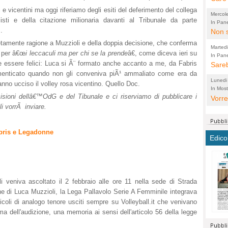
perco
e vicentini ma oggi riferiamo degli esiti del deferimento del collega
"prog
Mercol
sti e della citazione milionaria davanti al Tribunale da parte
cittad
porch
In Pane
.
Bretell
Non s
2003 
per i
sicur
tamente ragione a Muzzioli e della doppia decisione, che conferma
Madda
che "
Marted
 per â€œ
i leccaculi ma per chi se la prende
â€, come diceva ieri su
autom
propo
qui 
In Pane
(Lucian
 essere felici: Luca si Ã¨ formato anche accanto a me, da Fabris
Bretell
Sareb
quot
proge
PER 
menticato quando non gli conveniva piÃ¹ ammaliato come era da
Pidin
rotab
sono 
Lunedi
nno ucciso il volley rosa vicentino. Quello Doc.
elett
panni
(non 
In Most
(Lucian
isioni dellâ€™OdG e del Tibunale e ci riserviamo di pubblicare i
di vola
Vorre
Villa
la mo
dal G
i vorrÃ inviare.
inten
distr
sono 
Aspro
e sag
città,
asso
parte
conti
citta
a dir
abris e Legadonne
chius
Edico
Chier
Pace 
costr
Sind
FORT
costr
invec
Micro
TUTTA
signo
morac
temat
RUSS
vuol
ancor
Ora i
li veniva ascoltato il 2 febbraio alle ore 11 nella sede di Strada
ECCEL
come 
cambi
la nu
ne di Luca Muzzioli, la Lega Pallavolo Serie A Femminile integrava
alta 
seria
stagn
L'ope
rticoli di analogo tenore usciti sempre su Volleyball.it che venivano
Citta
conse
ma no
ima dell'audizione, una memoria ai sensi dell'articolo 56 della legge
propa
perch
Comu