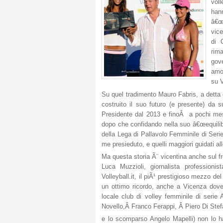
voll
han
â€œ
vice
di 
rim
gov
amor
su V
Su quel tradimento Mauro Fabris, a detta de
costruito il suo futuro (e presente) da
Presidente dal 2013 e finoÂ a pochi mesi
dopo che confidando nella suo â€œequilib
della Lega di Pallavolo Femminile di Serie
me presieduto, e quelli maggiori guidati a
Ma questa storia Ã¨ vicentina anche sul 
Luca Muzzioli, giornalista professionist
Volleyball.it, il piÃ¹ prestigioso mezzo d
un ottimo ricordo, anche a Vicenza dove
locale club di volley femminile di serie
Novello,Â Franco Ferappi, Â Piero Di Stef
e lo scomparso Angelo Mapelli) non lo ha