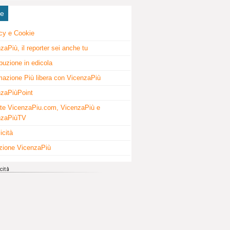
ne
cy e Cookie
zaPiù, il reporter sei anche tu
ibuzione in edicola
mazione Più libera con VicenzaPiù
zaPiùPoint
te VicenzaPiu.com, VicenzaPiù e
nzaPiùTV
icità
zione VicenzaPiù