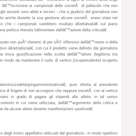
 lâ€™iscrizione ai campionati delle societÃ di pallavolo che non
ighi assunti vero atleti e tecnici - che a giudizio del giornalista non
to anche durante la sua gestione alcune societÃ erano state nel
to che i campionati sarebbero risultato â€œfalsatiâ€ sul piano
na politica ritenuta fallimentare dallâ€™autore della criticaâ€.
sato non puÃ² ritenersi di per sÃ© offensivo dellâ€™onore e della
ivo â€œtriplistaâ€, con cui il predetto viene definito dal giornalista
che trova giustificazione nella scelta dellâ€™attore (legittima ma
in modo da mantenere il ruolo di vertice (vicepresidente) ricoperto
truzzodeldopingamministrativoâ€, pure riferita al presidente
tica di fingere di non accorgersi che neppure societÃ con al vertice
rano in grado di pagare gli stipendi alle atlete; in tal senso
contesto in cui viene utilizzata, dallâ€™argomento della critica e
he da alcune atlete durante manifestazioni sportiveâ€.
egli ironici appellativi utilizzati dal giornalista - in modo ripetitivo