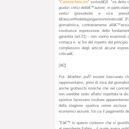
"
Comunichescion
" scriveâ€¦Â "va detto c
giudizi critici dellâ€™autore, in particol
vertici (presidente e vice presid
â€œsceriffodeldopingamministrativoâ€ (Fa
giornalistica, contrariamente allâ€™assun
costituisce espressione della fondamen
garantita (art.21) - non vanno esaminati co
cronaca e, ai fini del rispetto del princip
complessivo degli articoli alcune espres
criticaâ€.
[â€¦]
Poi: â€œNon puÃ² essere trascurato che 
rappresentativi, presi di mira dal giornal
anche grotteschi ironiche che nel concreto
non sarebbe stato affatto rispettata la di
sportive facessero risultare apparentement
della stagione sportiva venire escluse 
economici assunti, fra cui il pagamento del
"Eâ€™ in questo contesto che si giustifi
al presidente Fabris - il quale aveva pub