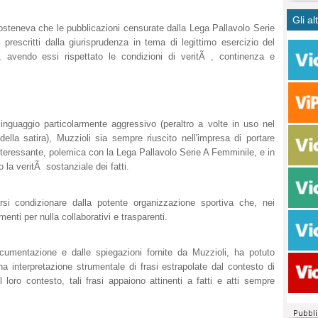
CASO
bisog
campa
Gli al
Meno 
Ultim
pace 
osteneva che le pubblicazioni censurate dalla Lega Pallavolo Serie
Amen
Rolan
inter
prescritti dalla giurisprudenza in tema di legittimo esercizio del
polit
dall'
ca, avendo essi rispettato le condizioni di veritÃ , continenza e
dei c
Rotat
consi
Autos
compl
Come 
50 so
nguaggio particolarmente aggressivo (peraltro a volte in uso nel
20 mi
 della satira), Muzzioli sia sempre riuscito nell'impresa di portare
Comu
nteressante, polemica con la Lega Pallavolo Serie A Femminile, e in
Vitto
 la veritÃ sostanziale dei fatti.
fatto 
seggi
si condizionare dalla potente organizzazione sportiva che, nei
dispo
menti per nulla collaborativi e trasparenti.
sopra
Paro
 documentazione e dalle spiegazioni fornite da Muzzioli, ha potuto
a interpretazione strumentale di frasi estrapolate dal contesto di
 loro contesto, tali frasi appaiono attinenti a fatti e atti sempre