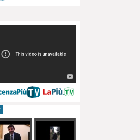
menti, turismo
V