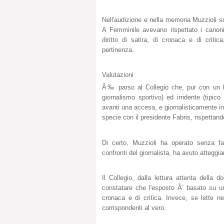
Nell'audizione e nella memoria Muzzioli s
A Femminile avevano rispettato i canoni 
diritto di satira, di cronaca e di criti
pertinenza.
Valutazioni
Ã‰ parso al Collegio che, pur con un li
giornalismo sportivo) ed irridente (tipico
avanti una accesa, e giornalisticamente i
specie con il presidente Fabris, rispettando
Di certo, Muzzioli ha operato senza far
confronti del giornalista, ha avuto atteggia
Il Collegio, dalla lettura attenta della
constatare che l'esposto Ã¨ basato su un
cronaca e di critica. Invece, se lette nel
corrispondenti al vero.