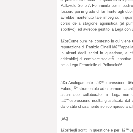
Pallavolo Serie A Femminile per impedire
fossero poi in grado di far fronte agli obbl
avrebbe mantenuto tale impegno, in quan
corso della stagione agonistica (al pun
sportivo), ed avrebbe gestito la Lega con u
â€œCome pure nel contesto in cui viene u
reputazione di Patrizio Ginelli lâ€™appellat
in alcuni degli scritti in questione, e 
criticabile) di cambiare societÃ sportiva 
nella Lega Femminile di Pallavoloâ€.
â€œAnalogamente lâ€™espressione â€œlos
Fabris, Ã¨ strumentale ad esprimere la cri
alcuni suoi collaboratori in Lega non e
lâ€™espressione risulta giustificata dal 
dallo stile chiaramente ironico ripreso anc
[â€¦]
â€œNegli scritti in questione e per lâ€™uso d