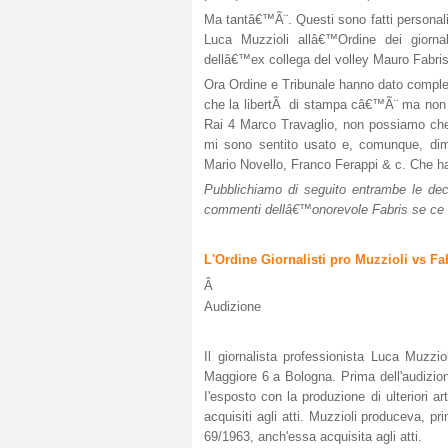
Ma tantâ€™Ã¨. Questi sono fatti personali 
Luca Muzzioli allâ€™Ordine dei giornali
dellâ€™ex collega del volley Mauro Fabris
Ora Ordine e Tribunale hanno dato comple
che la libertÃ di stampa câ€™Ã¨ ma non
Rai 4 Marco Travaglio, non possiamo che
mi sono sentito usato e, comunque, di
Mario Novello, Franco Ferappi & c. Che ha
Pubblichiamo di seguito entrambe le dec
commenti dellâ€™onorevole Fabris se ce l
L'Ordine Giornalisti pro Muzzioli vs F
Â
Audizione
Il giornalista professionista Luca Muzzio
Maggiore 6 a Bologna. Prima dell'audizio
I'esposto con la produzione di ulteriori a
acquisiti agli atti. Muzzioli produceva, pr
69/1963, anch'essa acquisita agli atti.