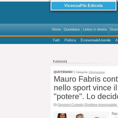
VicenzaPiù Edicola
Home
Quotidiano
Lettori in diretta
StranI
Fatti
Politica
Economia&Aziende
A
|
QUOTIDIANO
Categorie:
Informazione
Mauro Fabris cont
nello sport vince i
"potere". Lo deci
Di
Giovanni Coviello (Direttore responsabile
Racc