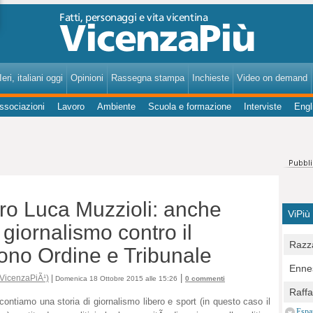
VicenzaPiù - Notizie, Inchieste, Analisi su Vicenza e provincia
eri, italiani oggi
Opinioni
Rassegna stampa
Inchieste
Video on demand
ssociazioni
Lavoro
Ambiente
Scuola e formazione
Interviste
Engl
ro Luca Muzzioli: anche
ViPiù
l giornalismo contro il
Razza
dono Ordine e Tribunale
Bocc
Ennes
per u
|
 VicenzaPiÃ¹)
|
Domenica 18 Ottobre 2015 alle 15:26
0 commenti
pedon
Berla
Raff
Comun
ontiamo una storia di giornalismo libero e sport (in questo caso il
E Zai
Campo
Espa