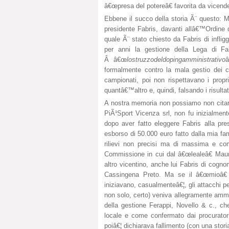
â€œpresa del potereâ€ favorita da vicend
Ebbene il succo della storia Ã¨ questo: Mu
presidente Fabris, davanti allâ€™Ordine de
quale Ã¨ stato chiesto da Fabris di inflig
per anni la gestione della Lega di Fa
Â â€œ
lostruzzodeldopingamministrativo
â
formalmente contro la mala gestio dei 
campionati, poi non rispettavano i prop
quantâ€™altro e, quindi, falsando i risultati
A nostra memoria non possiamo non citare
PiÃ¹Sport Vicenza srl, non fu inizialme
dopo aver fatto eleggere Fabris alla pr
esborso di 50.000 euro fatto dalla mia fam
rilievi non precisi ma di massima e com
Commissione in cui dal â€œlealeâ€ Maur
altro vicentino, anche lui Fabris di cog
Cassingena Preto. Ma se il â€œmioâ€
iniziavano, casualmenteâ€¦, gli attacchi 
non solo, certo) veniva allegramente amme
della gestione Ferappi, Novello & c., 
locale e come confermato dai procuratori
poiâ€¦ dichiarava fallimento (con una sto