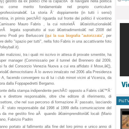
ey) gestito da ex politici che la capacitÃ di navigare nella politica
monu
no come merito fondamentale nel proprio curriculum
professionaleâ€. La storia Ã¨ doppiamente (in tutti i sensi)
ntina, in primis perchÃ© riguarda sul fronte dei politici il vicentino
Camisano Mauro Fabris , la cui notorietÃ â€œistituzionaleâ€
arrÃ legata soprattutto al suo â€œtradimentoâ€ nel 2008 del
erno Prodi pro Berlusconi (
qui la sua biografia "autorizzata"
, per
e dello "spazio per tutti", nella foto Fabris in una accattivante foto
olleyball.it).
i maliziosi, tra i quali mi iscrivo in attesa di provate smentite, ha
 super manager (Commissario per il tunnel del Brennero dal 2009,
 fa del Consorzio Venezia Nuova a cui era affidato il Mose,â€¦),
rioâ€ democristiano Â lo avevo innalzato nel 2006 alla Presidenza
 A, facendo convergere su di lui i club minori vicini al Vicenza, da
llora dalla Foppapedretti Bergamo.
fronte della stampa indipendente perchÃ© opposto a Fabris câ€™Ã¨
a e direttore responsabile, oltre che editore di riferimento, di
PiùT
el settore, che nel suo percorso di formazione Ã¨ passato, lasciando
 Ã¨ stato responsabile dal 1998 al 1999 della comunicazione del
 A da me gestito fino aÂ quando â€œimprenditoriâ€ locali (Mario
ano, Fabrizio Padrin
nno portato al fallimento alla fine del loro primo e unico anno di