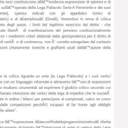
he essi costituiscono allâ€™evidenza espressione di opinioni e di
are sullâ€™operato della Lega Pallavolo Serie A Femminile e dei suoi
ente), spesso indicati con gli appellativi ironici di
bris) e di â€œtriplistaâ€ (Ginelli). Vertendosi in tema di critica
to degli autori, i limiti del legittimo esercizio del diritto - che
tale libertÃ di manifestazione del pensiero costituzionalmente
n i medesimi criteri elaborati dalla giurisprudenza per il diritto di
io di veritÃ e di continenza, non Ã¨ corretto estrapolare dal contesto
sioni chiaramente ironiche e graffianti usati dallâ€™autore della
la critica riguarda un ente (la Lega Pallavolo) e i suoi vertici
ista con un linguaggio informale e attraverso lâ€™uso di espressioni
 risultano strumentali ad esprimere il giudizio critico secondo cui
chiarata intenzione dei vertici della lega di impedire che le societÃ
e in ordine i bilanci per partecipare ai campionati, salvo ne corso
dalle competizioni perchÃ© incapaci di far fronte agli obblighi
le atlete".
ca lâ€™espressione â€œsceriffodeldopingamministrativoâ€ riferita
blicamente dichiarato lâ€™intenzione di agire al vertice della Lega