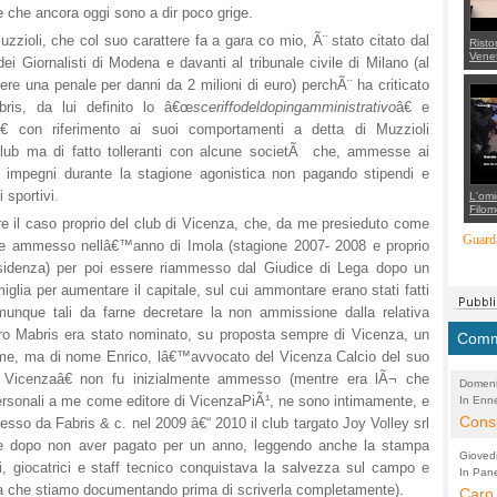
e che ancora oggi sono a dir poco grige.
zzioli, che col suo carattere fa a gara co mio, Ã¨ stato citato dal
Risto
Venet
i Giornalisti di Modena e davanti al tribunale civile di Milano (al
appel
Aless
gere una penale per danni da 2 milioni di euro) perchÃ¨ ha criticato
mette
bris, da lui definito lo â€œ
sceriffodeldopingamministrativo
â€ e
con 
suppo
€ con riferimento ai suoi comportamenti a detta di Muzzioli
regia
club ma di fatto tolleranti con alcune societÃ che, ammesse ai
ri impegni durante la stagione agonistica non pagando stipendi e
 sportivi.
L'omi
Filom
 il caso proprio del club di Vicenza, che, da me presieduto come
Maran
carab
Guarda
nte ammesso nellâ€™anno di Imola (stagione 2007- 2008 e proprio
marit
più a
esidenza) per poi essere riammesso dal Giudice di Lega dopo un
di...
iglia per aumentare il capitale, sul cui ammontare erano stati fatti
unque tali da farne decretare la non ammissione dalla relativa
o Mabris era stato nominato, su proposta sempre di Vicenza, un
Comme
nome, ma di nome Enrico, lâ€™avvocato del Vicenza Calcio del suo
 Vicenzaâ€ non fu inizialmente ammesso (mentre era lÃ¬ che
Domeni
personali a me come editore di VicenzaPiÃ¹, ne sono intimamente, e
In Enne
(Lucian
Alessan
Consi
sso da Fabris & c. nel 2009 â€“ 2010 il club targato Joy Volley srl
evide
che dopo non aver pagato per un anno, leggendo anche la stampa
Gioved
, giocatrici e staff tecnico conquistava la salvezza sul campo e
Asses
In Pane
(Lucian
ria che stiamo documentando prima di scriverla completamente).
Bretell
Caro 
Marco