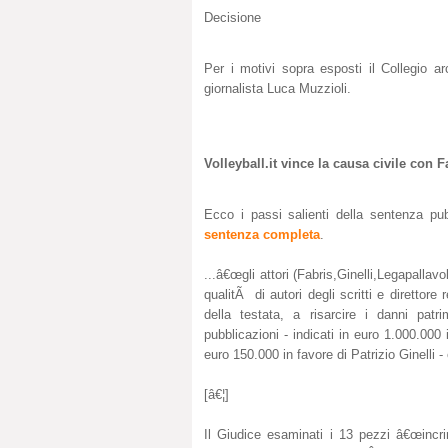
Decisione
Per i motivi sopra esposti il Collegio a
giornalista Luca Muzzioli.
Volleyball.it vince la causa civile con 
Ecco i passi salienti della sentenza pu
sentenza completa
.
...â€œgli attori (Fabris,Ginelli,Legapalla
qualitÃ di autori degli scritti e direttor
della testata, a risarcire i danni patri
pubblicazioni - indicati in euro 1.000.000
euro 150.000 in favore di Patrizio Ginelli 
[â€¦]
Il Giudice esaminati i 13 pezzi â€œincrimi