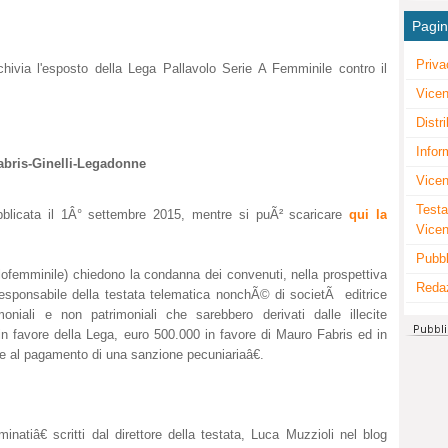
Pagi
Priva
rchivia l'esposto della Lega Pallavolo Serie A Femminile contro il
Vicen
Distr
Infor
Fabris-Ginelli-Legadonne
Vicen
Testa
bblicata il 1Â° settembre 2015, mentre si puÃ² scaricare
qui la
Vice
Pubbl
volofemminile) chiedono la condanna dei convenuti, nella prospettiva
Reda
e responsabile della testata telematica nonchÃ© di societÃ editrice
moniali e non patrimoniali che sarebbero derivati dalle illecite
 in favore della Lega, euro 500.000 in favore di Mauro Fabris ed in
- e al pagamento di una sanzione pecuniariaâ€.
natiâ€ scritti dal direttore della testata, Luca Muzzioli nel blog